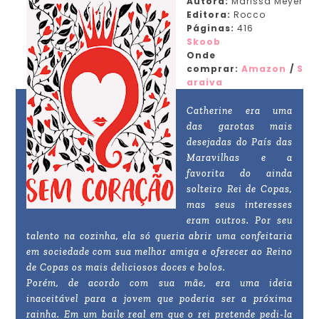
Autora:
Marissa Meyer
Editora:
Rocco
Páginas:
416
Skoob
Onde
comprar:
Amazon
/
S
araiva
Catherine era uma
das garotas mais
desejadas do País das
Maravilhas e a
favorita do ainda
solteiro Rei de Copas,
mas seus interesses
eram outros. Por seu
talento na cozinha, ela só queria abrir uma confeitaria
em sociedade com sua melhor amiga e oferecer ao Reino
de Copas os mais deliciosos doces e bolos.
Porém, de acordo com sua mãe, era uma ideia
inaceitável para a jovem que poderia ser a próxima
rainha. Em um baile real em que o rei pretende pedi-la