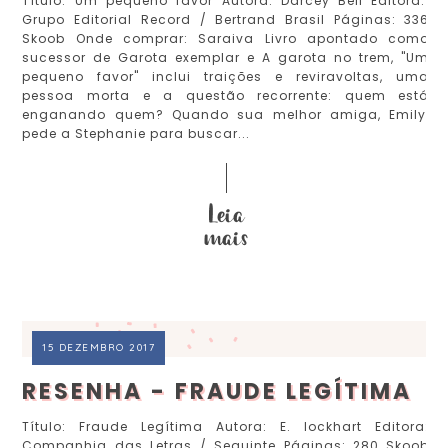
Título: Um pequeno favor Autora: Darcey Bell Editora:
Grupo Editorial Record / Bertrand Brasil Páginas: 336
Skoob Onde comprar: Saraiva Livro apontado como
sucessor de Garota exemplar e A garota no trem, "Um
pequeno favor" inclui traições e reviravoltas, uma
pessoa morta e a questão recorrente: quem está
enganando quem? Quando sua melhor amiga, Emily,
pede a Stephanie para buscar...
15 DEZEMBRO 2017
RESENHA - FRAUDE LEGÍTIMA
Título: Fraude Legítima Autora: E. lockhart Editora:
Companhia das Letras / Seguinte Páginas: 280 Skoob