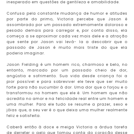
inesperado em questões de gentileza e amabilidade.
Confusa pela constante mudança de humor e atitudes
por parte do primo, Victoria percebe que Jason é
assombrado por um passado extremamente doloroso e
pesado demais para carregar e, por conta disso, ela
começa a se aproximar cada vez mais dele e a atração
que sente por Jason vai levá- la a descobrir que o
passado de Jason é muito mais triste do que ela
poderia imaginar.
Jason Fielding é um homem rico, charmoso e belo, no
entanto, marcado por um passado cheio de dor,
angústia e sofrimento. Sua vida desde criança foi a
pior possível e para sobreviver ele teve que ser muito
forte para não sucumbir à dor. Uma dor que o forjou e o
transformou no homem que ele é. Um homem que não
acredita no amor e na felicidade real entre um homem e
uma mulher. Para ele tudo se resume a prazer, sexo e
jóias que, a seu ver é o que deixa uma mulher realmente
feliz e satisfeita.
Caberá então à doce e meiga Victoria a árdua tarefa
de derreter o gelo que tomou conta do coração desse