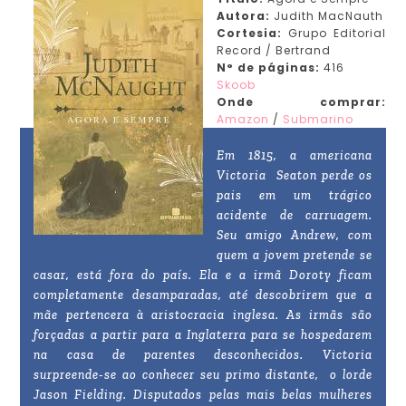
Autora:
Judith MacNauth
Cortesia:
Grupo Editorial
Record / Bertrand
N° de páginas:
416
Skoob
Onde comprar:
Amazon
/
Submarino
Em 1815, a americana
Victoria Seaton perde os
pais em um trágico
acidente de carruagem.
Seu amigo Andrew, com
quem a jovem pretende se
casar, está fora do país. Ela e a irmã Doroty ficam
completamente desamparadas, até descobrirem que a
mãe pertencera à aristocracia inglesa. As irmãs são
forçadas a partir para a Inglaterra para se hospedarem
na casa de parentes desconhecidos. Victoria
surpreende-se ao conhecer seu primo distante, o lorde
Jason Fielding. Disputados pelas mais belas mulheres