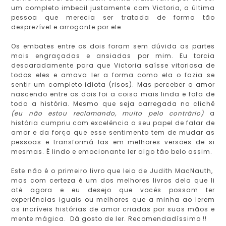
um completo imbecil justamente com Victoria, a última
pessoa que merecia ser tratada de forma tão
desprezível e arrogante por ele.
Os embates entre os dois foram sem dúvida as partes
mais engraçadas e ansiadas por mim. Eu torcia
descaradamente para que Victoria saísse vitoriosa de
todos eles e amava ler a forma como ela o fazia se
sentir um completo idiota (risos). Mas perceber o amor
nascendo entre os dois foi a coisa mais linda e fofa de
toda a história. Mesmo que seja carregada no clichê
(eu não estou reclamando, muito pelo contrário)
a
história cumpriu com excelência o seu papel de falar de
amor e da força que esse sentimento tem de mudar as
pessoas e transformá-las em melhores versões de si
mesmas. É lindo e emocionante ler algo tão belo assim.
Este não é o primeiro livro que leio de Judith MacNauth,
mas com certeza é um dos melhores livros dela que li
até agora e eu desejo que vocês possam ter
experiências iguais ou melhores que a minha ao lerem
as incríveis histórias de amor criadas por suas mãos e
mente mágica. Dá gosto de ler. Recomendadíssimo !!