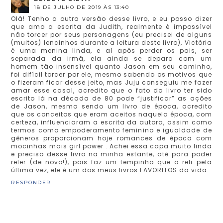
18 DE JULHO DE 2019 ÀS 13:40
Olá! Tenho a outra versão desse livro, e eu posso dizer
que amo a escrita da Judith, realmente é impossível
não torcer por seus personagens (eu precisei de alguns
(muitos) lencinhos durante a leitura deste livro), Victória
é uma menina linda, e aí após perder os pais, ser
separada da irmã, ela ainda se depara com um
homem tão insensível quanto Jason em seu caminho,
foi difícil torcer por ele, mesmo sabendo os motivos que
o fizeram ficar desse jeito, mas Juju conseguiu me fazer
amar esse casal, acredito que o fato do livro ter sido
escrito lá na década de 80 pode “justificar” as ações
de Jason, mesmo sendo um livro de época, acredito
que os conceitos que eram aceitos naquela época, com
certeza, influenciaram a escrita da autora, assim como
termos como empoderamento feminino e igualdade de
gêneros proporcionam hoje romances de época com
mocinhas mais girl power . Achei essa capa muito linda
e preciso desse livro na minha estante, até para poder
reler (de novo!), pois faz um tempinho que o reli pela
última vez, ele é um dos meus livros FAVORITOS da vida.
RESPONDER