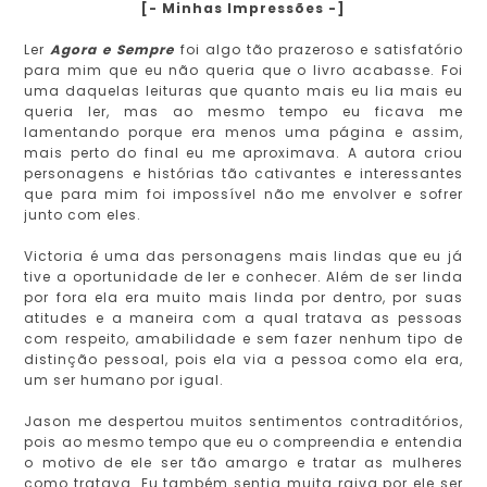
[- Minhas Impressões -]
Ler
Agora e Sempre
foi algo tão prazeroso e satisfatório
para mim que eu não queria que o livro acabasse. Foi
uma daquelas leituras que quanto mais eu lia mais eu
queria ler, mas ao mesmo tempo eu ficava me
lamentando porque era menos uma página e assim,
mais perto do final eu me aproximava. A autora criou
personagens e histórias tão cativantes e interessantes
que para mim foi impossível não me envolver e sofrer
junto com eles.
Victoria é uma das personagens mais lindas que eu já
tive a oportunidade de ler e conhecer. Além de ser linda
por fora ela era muito mais linda por dentro, por suas
atitudes e a maneira com a qual tratava as pessoas
com respeito, amabilidade e sem fazer nenhum tipo de
distinção pessoal, pois ela via a pessoa como ela era,
um ser humano por igual.
Jason me despertou muitos sentimentos contraditórios,
pois ao mesmo tempo que eu o compreendia e entendia
o motivo de ele ser tão amargo e tratar as mulheres
como tratava. Eu também sentia muita raiva por ele ser