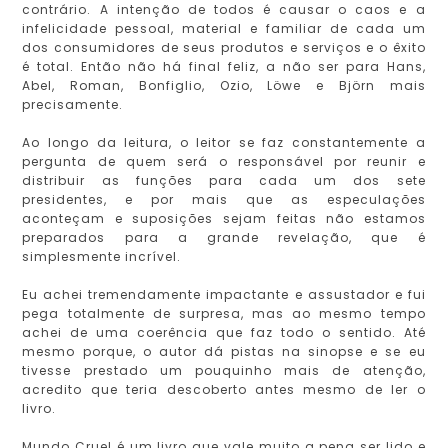
contrário. A intenção de todos é causar o caos e a
infelicidade pessoal, material e familiar de cada um
dos consumidores de seus produtos e serviços e o êxito
é total. Então não há final feliz, a não ser para Hans,
Abel, Roman, Bonfiglio, Ozio, Löwe e Björn mais
precisamente.
Ao longo da leitura, o leitor se faz constantemente a
pergunta de quem será o responsável por reunir e
distribuir as funções para cada um dos sete
presidentes, e por mais que as especulações
aconteçam e suposições sejam feitas não estamos
preparados para a grande revelação, que é
simplesmente incrível.
Eu achei tremendamente impactante e assustador e fui
pega totalmente de surpresa, mas ao mesmo tempo
achei de uma coerência que faz todo o sentido. Até
mesmo porque, o autor dá pistas na sinopse e se eu
tivesse prestado um pouquinho mais de atenção,
acredito que teria descoberto antes mesmo de ler o
livro.
Mundo Cruel é um livro que vale muito a pena ser lido e