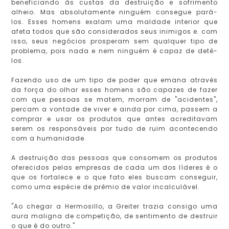
beneficiando às custas da destruição e sofrimento
alheio. Mas absolutamente ninguém consegue pará-
los. Esses homens exalam uma maldade interior que
afeta todos que são considerados seus inimigos e. com
isso, seus negócios prosperam sem qualquer tipo de
problema, pois nada e nem ninguém é capaz de detê-
los.
Fazendo uso de um tipo de poder que emana através
da força do olhar esses homens são capazes de fazer
com que pessoas se matem, morram de "acidentes",
percam a vontade de viver e ainda por cima, passem a
comprar e usar os produtos que antes acreditavam
serem os responsáveis por tudo de ruim acontecendo
com a humanidade.
A destruição das pessoas que consomem os produtos
oferecidos pelas empresas de cada um dos líderes é o
que os fortalece e o que fato eles buscam conseguir,
como uma espécie de prêmio de valor incalculável.
"Ao chegar a Hermosillo, a Greiter trazia consigo uma
aura maligna de competição, de sentimento de destruir
o que é do outro."