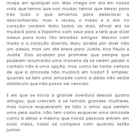
inveja em qualquer um. Mas chega um dia em nossa
vida que temos que nos mudar, temos que deixar para
trás tudo o que amamos para desbravar o
desconhecido; mas o receio, o medo e a dor no
coração rondam Malu todos os dias, afinal ela se
mudará para a Espanha com seus pais e terá que dizer
adeus para suas tão amadas amigas. Mesmo com
medo e o coração doendo, Malu acaba por dizer não
um adeus, mas um até breve para Judite, Ana Paula e
Judite. Elas acabam por prometer que sempre que
puderem arrumarão uma maneira de se verem; perder o
contato não é uma opção, mas como ter tanta certeza
de que a amizade não mudará em nada? É simples:
quando se tem uma amizade como a delas não existe
obstáculo que não possa ser vencido.
E eis que se inicia a grande aventura dessas quatro
amigas, que crescem e se tornam grandes mulheres,
mas nunca esqueceram de fato o amor que sentem
uma pela outra; não tem como esquecer uma amizade
como a delas e mesmo que novas pessoas entrem em
suas vidas, nada se compara com quando estão
juntas.