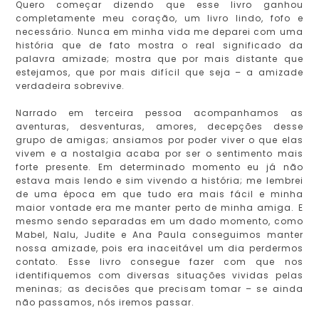
Quero começar dizendo que esse livro ganhou
completamente meu coração, um livro lindo, fofo e
necessário. Nunca em minha vida me deparei com uma
história que de fato mostra o real significado da
palavra amizade; mostra que por mais distante que
estejamos, que por mais difícil que seja – a amizade
verdadeira sobrevive.
Narrado em terceira pessoa acompanhamos as
aventuras, desventuras, amores, decepções desse
grupo de amigas; ansiamos por poder viver o que elas
vivem e a nostalgia acaba por ser o sentimento mais
forte presente. Em determinado momento eu já não
estava mais lendo e sim vivendo a história; me lembrei
de uma época em que tudo era mais fácil e minha
maior vontade era me manter perto de minha amiga. E
mesmo sendo separadas em um dado momento, como
Mabel, Nalu, Judite e Ana Paula conseguimos manter
nossa amizade, pois era inaceitável um dia perdermos
contato. Esse livro consegue fazer com que nos
identifiquemos com diversas situações vividas pelas
meninas; as decisões que precisam tomar – se ainda
não passamos, nós iremos passar.