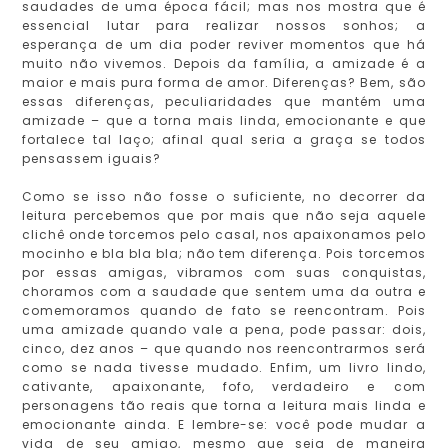
saudades de uma época fácil; mas nos mostra que é
essencial lutar para realizar nossos sonhos; a
esperança de um dia poder reviver momentos que há
muito não vivemos. Depois da família, a amizade é a
maior e mais pura forma de amor. Diferenças? Bem, são
essas diferenças, peculiaridades que mantém uma
amizade – que a torna mais linda, emocionante e que
fortalece tal laço; afinal qual seria a graça se todos
pensassem iguais?
Como se isso não fosse o suficiente, no decorrer da
leitura percebemos que por mais que não seja aquele
clichê onde torcemos pelo casal, nos apaixonamos pelo
mocinho e bla bla bla; não tem diferença. Pois torcemos
por essas amigas, vibramos com suas conquistas,
choramos com a saudade que sentem uma da outra e
comemoramos quando de fato se reencontram. Pois
uma amizade quando vale a pena, pode passar: dois,
cinco, dez anos – que quando nos reencontrarmos será
como se nada tivesse mudado. Enfim, um livro lindo,
cativante, apaixonante, fofo, verdadeiro e com
personagens tão reais que torna a leitura mais linda e
emocionante ainda. E lembre-se: você pode mudar a
vida de seu amigo, mesmo que seja de maneira