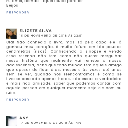
Eu amei, demais, fiquei louca para ler.
Beijos
RESPONDER
ELIZETE SILVA
16 DE NOVEMBRO DE 2018 ÀS 22:51
Olá! Não conhecia o livro, mas só pela capa ele já
ganhou meu coração, é muita fofura em tão poucos
centímetros (risos). Conhecendo a sinopse e vendo
essa resenha não tem como não querer mergulhar
nessa história que realmente vai remeter a nossa
adolescência, acho que todo mundo tem aquele amigo
que apesar de ficar dias, meses e às vezes até anos
sem se ver, quando nos reencontramos é como se
tivesse passado apenas horas, são essas a verdadeira
e mais rica amizade, saber que podemos contar com
aquela pessoa em qualquer momento seja ele bom ou
ruim.
RESPONDER
ANY
17 DE NOVEMBRO DE 2018 ÀS 14:41