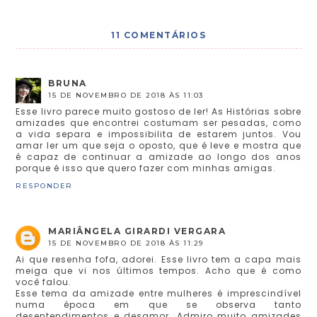
11 COMENTÁRIOS
BRUNA
15 DE NOVEMBRO DE 2018 ÀS 11:03
Esse livro parece muito gostoso de ler! As Histórias sobre
amizades que encontrei costumam ser pesadas, como
a vida separa e impossibilita de estarem juntos. Vou
amar ler um que seja o oposto, que é leve e mostra que
é capaz de continuar a amizade ao longo dos anos
porque é isso que quero fazer com minhas amigas.
RESPONDER
MARIÂNGELA GIRARDI VERGARA
15 DE NOVEMBRO DE 2018 ÀS 11:29
Ai que resenha fofa, adorei. Esse livro tem a capa mais
meiga que vi nos últimos tempos. Acho que é como
você falou.
Esse tema da amizade entre mulheres é imprescindível
numa época em que se observa tanto
desentendimentos e desamor. Admiro muito amizades