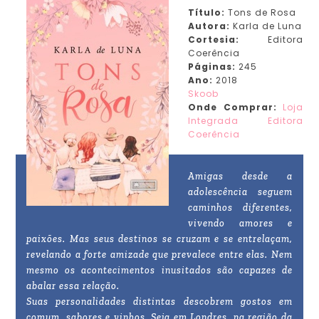
Título:
Tons de Rosa
Autora:
Karla de Luna
Cortesia:
Editora
Coerência
Páginas:
245
Ano:
2018
Skoob
Onde Comprar:
Loja
Integrada Editora
Coerência
Amigas desde a
adolescência seguem
caminhos diferentes,
vivendo amores e
paixões. Mas seus destinos se cruzam e se entrelaçam,
revelando a forte amizade que prevalece entre elas. Nem
mesmo os acontecimentos inusitados são capazes de
abalar essa relação.
Suas personalidades distintas descobrem gostos em
comum, sabores e vinhos. Seja em Londres, na região da