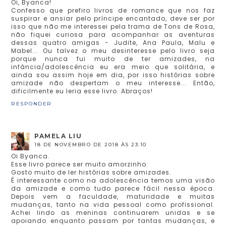
Oi, Byanca!
Confesso que prefiro livros de romance que nos faz
suspirar e ansiar pelo príncipe encantado, deve ser por
isso que não me interessei pela trama de Tons de Rosa,
não fiquei curiosa para acompanhar as aventuras
dessas quatro amigas - Judite, Ana Paula, Malu e
Mabel... Ou talvez o meu desinteresse pelo livro seja
porque nunca fui muito de ter amizades, na
infância/adolescência eu era meio que solitária, e
ainda sou assim hoje em dia, por isso histórias sobre
amizade não despertam o meu interesse... Então,
dificilmente eu leria esse livro. Abraços!
RESPONDER
PAMELA LIU
18 DE NOVEMBRO DE 2018 ÀS 23:10
Oi Byanca.
Esse livro parece ser muito amorzinho.
Gosto muito de ler histórias sobre amizades.
É interessante como na adolescência temos uma visão
da amizade e como tudo parece fácil nessa época.
Depois vem a faculdade, maturidade e muitas
mudanças, tanto na vida pessoal como profissional.
Achei lindo as meninas continuarem unidas e se
apoiando enquanto passam por tantas mudanças, e