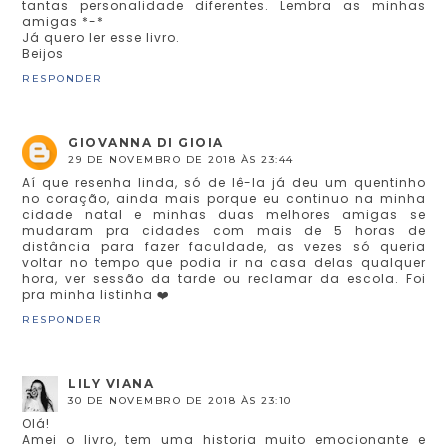
tantas personalidade diferentes. Lembra as minhas
amigas *-*
Já quero ler esse livro.
Beijos
RESPONDER
GIOVANNA DI GIOIA
29 DE NOVEMBRO DE 2018 ÀS 23:44
Aí que resenha linda, só de lê-la já deu um quentinho
no coração, ainda mais porque eu continuo na minha
cidade natal e minhas duas melhores amigas se
mudaram pra cidades com mais de 5 horas de
distância para fazer faculdade, as vezes só queria
voltar no tempo que podia ir na casa delas qualquer
hora, ver sessão da tarde ou reclamar da escola. Foi
pra minha listinha ❤️
RESPONDER
LILY VIANA
30 DE NOVEMBRO DE 2018 ÀS 23:10
Olá!
Amei o livro, tem uma historia muito emocionante e