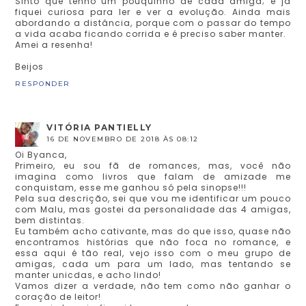
Sinto que tenho um pouquinho de cada amiga; e já
fiquei curiosa para ler e ver a evolução. Ainda mais
abordando a distância, porque com o passar do tempo
a vida acaba ficando corrida e é preciso saber manter.
Amei a resenha!
Beijos
RESPONDER
VITÓRIA PANTIELLY
16 DE NOVEMBRO DE 2018 ÀS 08:12
Oi Byanca,
Primeiro, eu sou fã de romances, mas, você não
imagina como livros que falam de amizade me
conquistam, esse me ganhou só pela sinopse!!!
Pela sua descrição, sei que vou me identificar um pouco
com Malu, mas gostei da personalidade das 4 amigas,
bem distintas.
Eu também acho cativante, mas do que isso, quase não
encontramos histórias que não foca no romance, e
essa aqui é tão real, vejo isso com o meu grupo de
amigas, cada um para um lado, mas tentando se
manter unicdas, e acho lindo!
Vamos dizer a verdade, não tem como não ganhar o
coração de leitor!