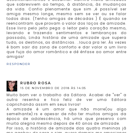
que sobrevivem ao tempo, à distância, às mudanças
da vida. Confio plenamente que sim ,é possível ser
amiga mesmo longe, mesmo sem se ver ou se falar
todos dias. (Tenho amigas de décadas ) É quando se
reencontram que provam o valor dos laços de amizade.
Esse livro pelo jeito pega o leitor pelo coração mesmo,
levando e trazendo sentimentos e lembranças do
passado, Linda história de uma amizade que supera
tudo, os destinos, as distâncias. ..louca pra ler. Às vezes
é bom sair da zona de conforto e dar valor a um livro
que fuja do amor romântico e dê ênfase ao amor entre
amigas!
RESPONDER
RUBRO ROSA
15 DE NOVEMBRO DE 2018 ÀS 14:05
Muito bom ver o trabalho da Editora. Acabei de "ver" a
outra resenha e fico feliz de ver uma Editora
caprichando assim em seus livros!
A amizade é um amor que não morre(ou algo
semelhante).rs e apesar de não ter muitos amigos da
época de adolescência, há uma que preservo com
muita alegria mesmo depois de 40 anos de amizade.
Por isso, a história de amizade das quatro meninas já
me ganhou de cara e sim, quero demais me emocionar