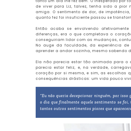
tanto um dia lhe fez bem. O inesperado por t
de viver para Liz, talvez, tenha sido a pi
amiga. O sentimento de dor, de impotência, 
quanto fez foi insuficiente passou se transfo
Então acaba se envolvendo afetivament
diferenças, era o que completava o coraçã
conseguiriam lidar com as mudanças, contudo
No auge da faculdade, da experiência de
aprender a andar sozinha, mesmo sabendo do
Ela não parecia estar tão animada para o
parecia estar feliz, e, na verdade, carre
coração por si mesma, e sim, as escolhas qu
consequências drásticas: um vida pouco vivi
“Eu não queria decepcionar ninguém, por isso 
o dia que finalmente aquele sentimento se foi,
tantos outros sentimentos piores que aparece