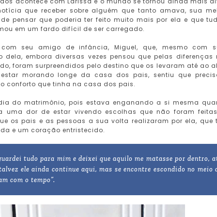
odos acontece com Larissa e o mundo se tornou ainda mais dif
or notícia que receber sobre alguém que tanto amava, sua me
de pensar que poderia ter feito muito mais por ela e que tu
rmou em um fardo difícil de ser carregado.
e com seu amigo de infância, Miguel, que, mesmo com 
o dela, embora diversas vezes pensou que pelas diferenças
, foram surpreendidos pelo destino que os levaram até ao al
 estar morando longe da casa dos pais, sentiu que preci
 conforto que tinha na casa dos pais.
 dia do matrimônio, pois estava enganando a si mesma qu
gava uma dor de estar vivendo escolhas que não foram feita
e os pais e as pessoas a sua volta realizaram por ela, que 
da e um coração entristecido.
guardei tudo para mim e deixei que aquilo me matasse por dentro, a
 talvez ele ainda continue aqui, mas se encontre escondido no meio 
ram com o tempo”.