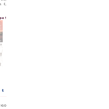
. E,
pe !
TIGO