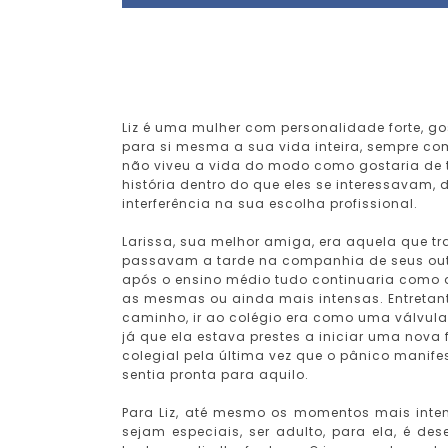
Liz é uma mulher com personalidade forte, g
para si mesma a sua vida inteira, sempre com
não viveu a vida do modo como gostaria de te
história dentro do que eles se interessavam
interferência na sua escolha profissional.
Larissa, sua melhor amiga, era aquela que tr
passavam a tarde na companhia de seus outr
após o ensino médio tudo continuaria como a
as mesmas ou ainda mais intensas. Entretan
caminho, ir ao colégio era como uma válvula
já que ela estava prestes a iniciar uma nova
colegial pela última vez que o pânico manife
sentia pronta para aquilo.
Para Liz, até mesmo os momentos mais inten
sejam especiais, ser adulto, para ela, é de