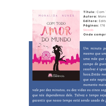
Título:
Com 
Autora:
Mona
Editora:
Edit
Páginas:
176
Skoob
Onde compr
Um minuto pa
mesmo que uma
uma mãe que a
campo de guer
resolver é igu
hora.Então me
que este negó
momento mais 
vale por dez minutos, ou dez vidas ou cinco s
que nós dependemos dele. Talvez o tempo seja
garantir que nosso tempo está sendo usado de 