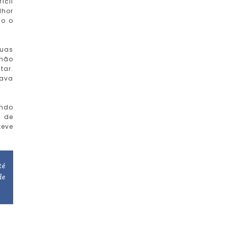
ícil
lhor
do o
suas
 não
tar.
sava
ando
s de
teve
té
de