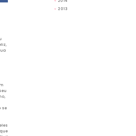
2014
2013
u
liz,
sua
am
seu
mo,
o se
eles
 que