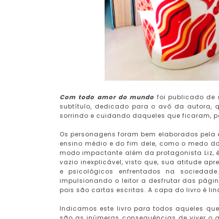
Com todo amor do mundo
foi publicado de 
subtítulo, dedicado para o avô da autora, q
sorrindo e cuidando daqueles que ficaram, p
Os personagens foram bem elaborados pela au
ensino médio e do fim dele, como o medo d
modo impactante além da protagonista Liz, 
vazio inexplicável, visto que, sua atitude a
e psicológicos enfrentados na sociedade
impulsionando o leitor a desfrutar das págin
pois são cartas escritas. A capa do livro é l
Indicamos este livro para todos aqueles que 
são as inúmeras consequências de viver o qu