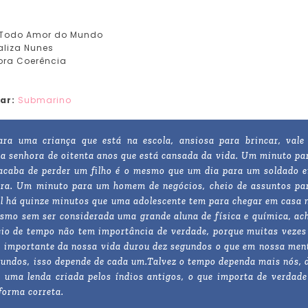
Todo Amor do Mundo
liza Nunes
ora Coerência
ar:
Submarino
ra uma criança que está na escola, ansiosa para brincar, vale
 senhora de oitenta anos que está cansada da vida. Um minuto pa
caba de perder um filho é o mesmo que um dia para um soldado 
ra. Um minuto para um homem de negócios, cheio de assuntos pa
al há quinze minutos que uma adolescente tem para chegar em casa 
smo sem ser considerada uma grande aluna de física e química, ac
cio de tempo não tem importância de verdade, porque muitas vezes
importante da nossa vida durou dez segundos o que em nossa men
egundos, isso depende de cada um.Talvez o tempo dependa mais nós, 
 uma lenda criada pelos índios antigos, o que importa de verdade
forma correta.