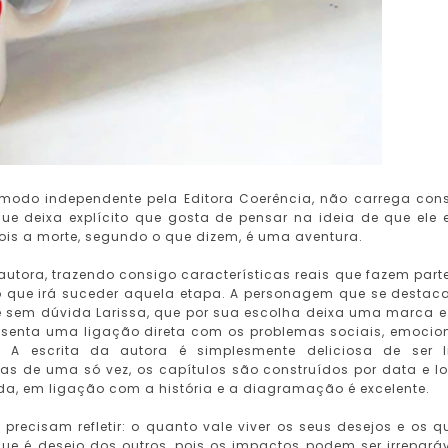
modo independente pela Editora Coerência, não carrega con
ue deixa explícito que gosta de pensar na ideia de que ele 
ois a morte, segundo o que dizem, é uma aventura.
tora, trazendo consigo características reais que fazem part
o que irá suceder aquela etapa. A personagem que se destac
é sem dúvida Larissa, que por sua escolha deixa uma marca 
presenta uma ligação direta com os problemas sociais, emocio
. A escrita da autora é simplesmente deliciosa de ser l
as de uma só vez, os capítulos são construídos por data e lo
inda, em ligação com a história e a diagramação é excelente.
precisam refletir: o quanto vale viver os seus desejos e os q
e é desejo dos outros, pois os impactos podem ser irreparáv