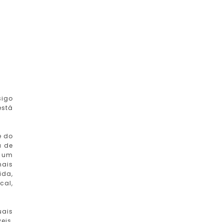
sigo
está
e do
a de
e um
nais
ida,
cal,
uais
eis,