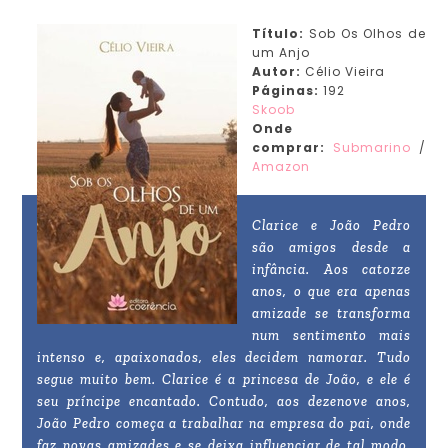
Título:
Sob Os Olhos de
um Anjo
Autor:
Célio Vieira
Páginas:
192
Skoob
Onde
comprar:
Submarino
/
Amazon
Clarice e João Pedro
são amigos desde a
infância. Aos catorze
anos, o que era apenas
amizade se transforma
num sentimento mais
intenso e, apaixonados, eles decidem namorar. Tudo
segue muito bem. Clarice é a princesa de João, e ele é
seu príncipe encantado. Contudo, aos dezenove anos,
João Pedro começa a trabalhar na empresa do pai, onde
faz novas amizades e se deixa influenciar de tal modo,