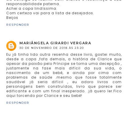
responsabilidade paterna.
Achei a capa lindíssima.
Com certeza vai para a lista de desejados.
Beijos
RESPONDER
MARIÂNGELA GIRARDI VERGARA
30 DE NOVEMBRO DE 2018 ÀS 23:20
Eu já tinha lido outra resenha desse livro, gostei muito,
desde a capa ,fofa demais, a história de Clarice que
apesar da paixão pelo Príncipe se torna uma decepção ,
justamente na fase mais difícil da sua vida, o
nascimento de um bebê, e ainda por cima com
problemas de saúde .mesmo que fosse totalmente
saudável já seria difícil , eu adoro livros com
personagens bem construídos, livro que parece ser
edificante e com um final inesperado. .já quero ler.Fico
aqui torcendo por Clarice e seu bebê!
RESPONDER