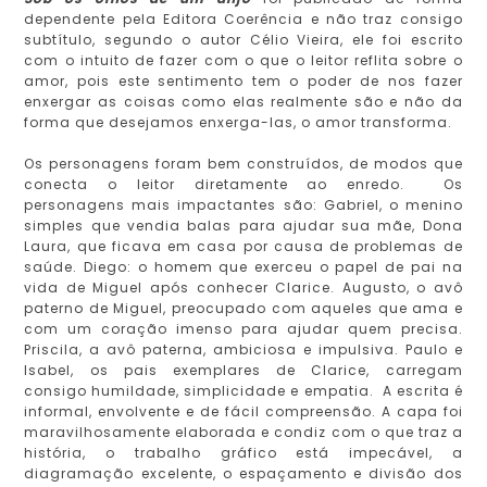
dependente pela Editora Coerência e não traz consigo
subtítulo, segundo o autor Célio Vieira, ele foi escrito
com o intuito de fazer com o que o leitor reflita sobre o
amor, pois este sentimento tem o poder de nos fazer
enxergar as coisas como elas realmente são e não da
forma que desejamos enxerga-las, o amor transforma.
Os personagens foram bem construídos, de modos que
conecta o leitor diretamente ao enredo. Os
personagens mais impactantes são: Gabriel, o menino
simples que vendia balas para ajudar sua mãe, Dona
Laura, que ficava em casa por causa de problemas de
saúde. Diego: o homem que exerceu o papel de pai na
vida de Miguel após conhecer Clarice. Augusto, o avô
paterno de Miguel, preocupado com aqueles que ama e
com um coração imenso para ajudar quem precisa.
Priscila, a avô paterna, ambiciosa e impulsiva. Paulo e
Isabel, os pais exemplares de Clarice, carregam
consigo humildade, simplicidade e empatia. A escrita é
informal, envolvente e de fácil compreensão. A capa foi
maravilhosamente elaborada e condiz com o que traz a
história, o trabalho gráfico está impecável, a
diagramação excelente, o espaçamento e divisão dos