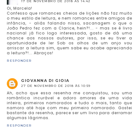
17 DE NOVEMBRO DE 2018 ÀS 14:42
Oi, Marcela!
Confesso que romances cheios de lições não faz muito
o meu estilo de leitura, e nem romances entre amigos de
infância, - aliás falando nisso, sacanagem o que o
João Pedro fez com a Clarice, hein?!... - mas se é livro
nacional já fico logo interessada, gosto de dá uma
chance aos nossos autores, por isso, se eu tiver a
oportunidade de ler Sob os olhos de um anjo vou
arriscar a leitura sim, quem sabe eu acabe apreciando
a leitura?!... Abraços!
RESPONDER
GIOVANNA DI GIOIA
27 DE NOVEMBRO DE 2018 ÀS 10:59
Ah, acho que essa resenha me conquistou, sou uma
romântica incurável e adoro amores de uma vida
inteira, primeiros namorados e tudo o mais, tanto que
namoro até hoje com meu primeiro namorado. Gostei
bastante da resenha, parece ser um livro para derramar
algumas lágrimas.
RESPONDER