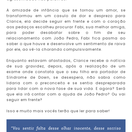
A amizade de infância que se tornou um amor, se
transformou em um casulo de dor e desprezo para
Clarice, ela decide seguir em frente e com o coração
aos pedaços escolheu procurar Fabi, sua melhor amiga,
para poder desabafar sobre o fim de seu
relacionamento com João Pedro, Fabi fica pasma ao
saber o que houve e desenvolve um sentimento de raiva
por ele, ao vê-la chorando compulsivamente.
Enquanto estavam afastados, Clarice recebe a notícia
de sua gravidez, depois, após a realização de um
exame onde constata que o seu filho era portador de
Síndrome de Down, se desespera, não sabia como
lidaria com o preconceito e se sentia despreparada
para lidar com a nova fase de sua vida. E agora? Será
que ela irá contar com a ajuda de João Pedro? Ou vai
seguir em frente?
Isso e muito mais vocês terão que ler para saber!
“Vou sentir falta desse olhar inocente, desse sorriso