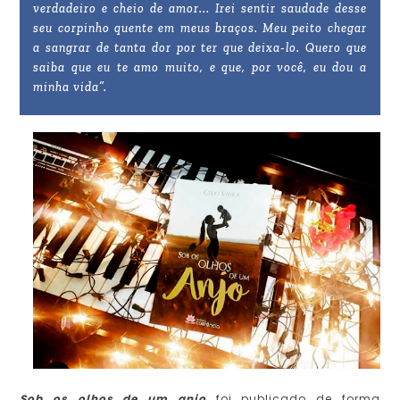
verdadeiro e cheio de amor... Irei sentir saudade desse
seu corpinho quente em meus braços. Meu peito chegar
a sangrar de tanta dor por ter que deixa-lo. Quero que
saiba que eu te amo muito, e que, por você, eu dou a
minha vida”.
Sob os olhos de um anjo
foi publicado de forma