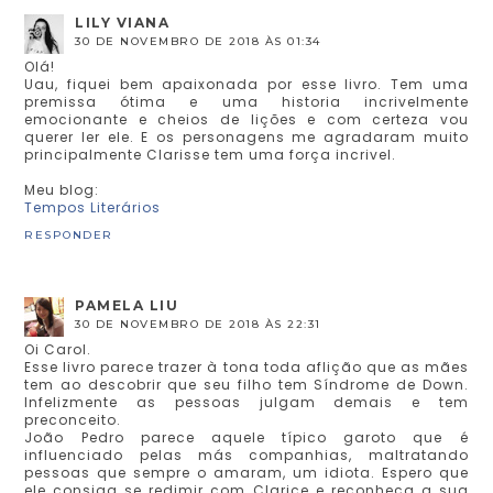
LILY VIANA
30 DE NOVEMBRO DE 2018 ÀS 01:34
Olá!
Uau, fiquei bem apaixonada por esse livro. Tem uma
premissa ótima e uma historia incrivelmente
emocionante e cheios de lições e com certeza vou
querer ler ele. E os personagens me agradaram muito
principalmente Clarisse tem uma força incrivel.
Meu blog:
Tempos Literários
RESPONDER
PAMELA LIU
30 DE NOVEMBRO DE 2018 ÀS 22:31
Oi Carol.
Esse livro parece trazer à tona toda aflição que as mães
tem ao descobrir que seu filho tem Síndrome de Down.
Infelizmente as pessoas julgam demais e tem
preconceito.
João Pedro parece aquele típico garoto que é
influenciado pelas más companhias, maltratando
pessoas que sempre o amaram, um idiota. Espero que
ele consiga se redimir com Clarice e reconheça a sua