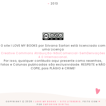
2013
O site I LOVE MY BOOKS por Silvana Sartori está licenciado com
uma Licença
Creative Commons Atribuição-NãoComercial-SemDerivações
4.0 Internacional
.
Por isso, qualquer contéudo aqui presente como resenhas,
fotos e Colunas publicadas são exclusividade. RESPEITE e NÃO
COPIE, pois PLÁGIO é CRIME!
COPYRIGHT
2026
I LOVE MY BOOKS - SITE LITERÁRIO
. FEITO COM
❤
POR
EMPORIUM DIGITAL