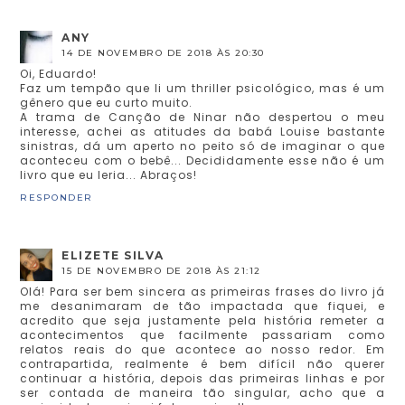
ANY
14 DE NOVEMBRO DE 2018 ÀS 20:30
Oi, Eduardo!
Faz um tempão que li um thriller psicológico, mas é um
gênero que eu curto muito.
A trama de Canção de Ninar não despertou o meu
interesse, achei as atitudes da babá Louise bastante
sinistras, dá um aperto no peito só de imaginar o que
aconteceu com o bebê... Decididamente esse não é um
livro que eu leria... Abraços!
RESPONDER
ELIZETE SILVA
15 DE NOVEMBRO DE 2018 ÀS 21:12
Olá! Para ser bem sincera as primeiras frases do livro já
me desanimaram de tão impactada que fiquei, e
acredito que seja justamente pela história remeter a
acontecimentos que facilmente passariam como
relatos reais do que acontece ao nosso redor. Em
contrapartida, realmente é bem difícil não querer
continuar a história, depois das primeiras linhas e por
ser contada de maneira tão singular, acho que a