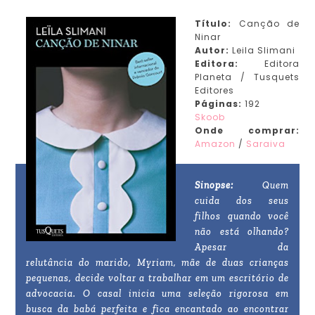
Título:
Canção de
Ninar
Autor:
Leila Slimani
Editora:
Editora
Planeta / Tusquets
Editores
Páginas:
192
Skoob
Onde comprar:
Amazon
/
Saraiva
Sinopse:
Quem
cuida dos seus
filhos quando você
não está olhando?
Apesar da
relutância do marido, Myriam, mãe de duas crianças
pequenas, decide voltar a trabalhar em um escritório de
advocacia. O casal inicia uma seleção rigorosa em
busca da babá perfeita e fica encantado ao encontrar