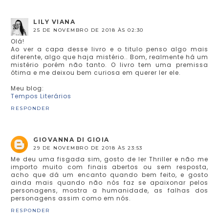
LILY VIANA
25 DE NOVEMBRO DE 2018 ÀS 02:30
Olá!
Ao ver a capa desse livro e o titulo penso algo mais
diferente, algo que haja mistério.. Bom, realmente há um
mistério porém não tanto. O livro tem uma premissa
ótima e me deixou bem curiosa em querer ler ele.
Meu blog:
Tempos Literários
RESPONDER
GIOVANNA DI GIOIA
29 DE NOVEMBRO DE 2018 ÀS 23:53
Me deu uma fisgada sim, gosto de ler Thriller e não me
importo muito com finais abertos ou sem resposta,
acho que dá um encanto quando bem feito, e gosto
ainda mais quando não nós faz se apaixonar pelos
personagens, mostra a humanidade, as falhas dos
personagens assim como em nós.
RESPONDER