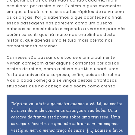
E a partir daí as coisas vão ficando cada vez mais
peculiares por assim dizer. Existem alguns momentos
em que a babá tem esses surtos rápidos de raiva com
as crianças. Por já sabermos o que acontece no final,
essas passagens nos parecem como um quebra-
cabeças se construindo e expondo a verdade para nós,
porém eu senti que há muito nas entrelinhas desta
história, que apenas uma leitura mais atenta nos
proporcionará perceber.
Os meses vão passando e Louise e principalmente
Myrian começam a ter alguns confrontos por coisas
bestas de rotina, como a blusa que Mila usará, uma
festa de aniversário surpresa, enfim, coisas de rotina.
Mas a babá começa a se vingar destas afrontosas
situações que na cabeça dela soam como ofensa.
“Myrian vai abrir a geladeira quando a vê. Lá, no centro
da mesinha onde comem as crianças e sua babá. Uma
carcaça de frango está posta sobre uma travessa. Uma
carcaça reluzente, na qual não sobrou nem um pequeno
vestígio, nem o menor traço de carne. [...] Louise a lavou