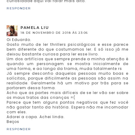
curiosidade aqui vai falar mais alto.
RESPONDER
PAMELA LIU
18 DE NOVEMBRO DE 2018 ÀS 23:06
Oi Eduardo.
Gosto muito de ler thrillers psicológicos e esse parece
bem diferente do que costumamos ler. E só isso já me
deixou bastante curiosa para ler esse livro.
Um dos artifícios que sempre prende a minha atenção é
quando um personagem se mostra inicialmente de
uma forma, e ao longo da trama, muda totalmente rs
Já sempre desconfio daquelas pessoas muito boas e
solícitas, porque dificilmente as pessoas são assim na
realidade. Geralmente há um motivo por trás para se
portarem dessa forma.
Acho que as partes mais difíceis de se ler vão ser sobre
os maus tratos das crianças =(
Parece que tem alguns pontos negativos que fez você
não gostar tanto da história. Espero não me incomodar
com eles.
Adorei a capa. Achei linda.
Beijos
RESPONDER