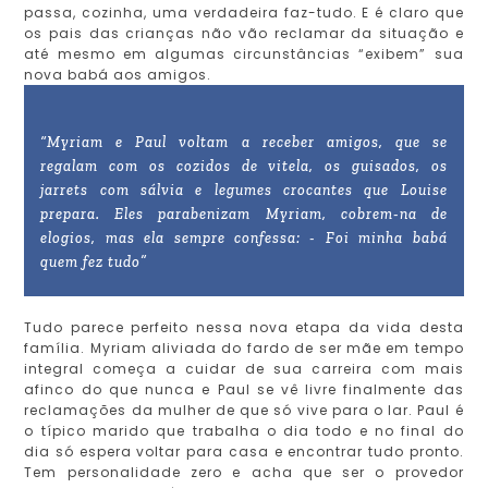
passa, cozinha, uma verdadeira faz-tudo. E é claro que
os pais das crianças não vão reclamar da situação e
até mesmo em algumas circunstâncias “exibem” sua
nova babá aos amigos.
“Myriam e Paul voltam a receber amigos, que se
regalam com os cozidos de vitela, os guisados, os
jarrets com sálvia e legumes crocantes que Louise
prepara. Eles parabenizam Myriam, cobrem-na de
elogios, mas ela sempre confessa: - Foi minha babá
quem fez tudo”
Tudo parece perfeito nessa nova etapa da vida desta
família. Myriam aliviada do fardo de ser mãe em tempo
integral começa a cuidar de sua carreira com mais
afinco do que nunca e Paul se vê livre finalmente das
reclamações da mulher de que só vive para o lar. Paul é
o típico marido que trabalha o dia todo e no final do
dia só espera voltar para casa e encontrar tudo pronto.
Tem personalidade zero e acha que ser o provedor