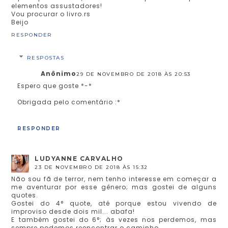
elementos assustadores!
Vou procurar o livro.rs
Beijo
RESPONDER
RESPOSTAS
Anônimo
29 DE NOVEMBRO DE 2018 ÀS 20:53
Espero que goste *-*
Obrigada pelo comentário :*
RESPONDER
LUDYANNE CARVALHO
23 DE NOVEMBRO DE 2018 ÀS 15:32
Não sou fã de terror, nem tenho interesse em começar a
me aventurar por esse gênero; mas gostei de alguns
quotes.
Gostei do 4° quote, até porque estou vivendo de
improviso desde dois mil... abafa!
E também gostei do 6°; às vezes nos perdemos, mas
sempre podemos reencontrar o caminho.