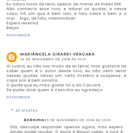
Eu adoro livros de terro, apesar de morrer de medo KKK
Não conhecia esse livro, e adorei os quotes, e nesse
caso, há um que é bem real, e fala sobre o bem e o
mal... Algo, de fato, interminável!
Espero resenha.
Beijos
RESPONDER
MARIÂNGELA GIRARDI VERGARA
26 DE NOVEMBRO DE 2018 ÀS 10:41
Oi Luana, eu não sou muito de ler terror, mas gostaria de
saber quem é o autor desse livro, eu não senti terror
nesses quotes, talvez um certo mistério e suspense. A
capa sim é bem sinistra.
O quote que eu mais gostei foi o do Carcará. .
Se puder dizer quem é o escritor eu agradeço.
RESPONDER
RESPOSTAS
Anônimo
29 DE NOVEMBRO DE 2018 ÀS 20:51
Olá, desculpe responder apenas agora, mas espero
ainda poder ajudar. O autor é Mauro Lopes, o livro é