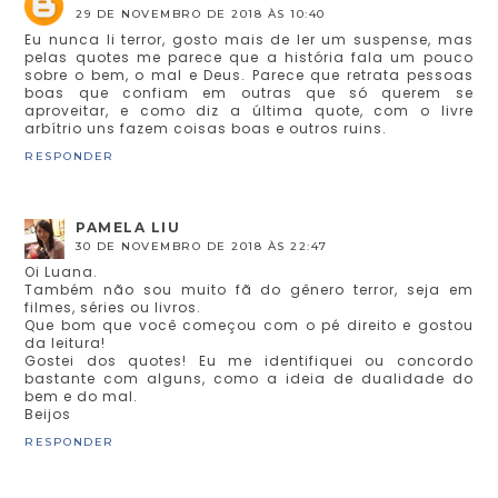
29 DE NOVEMBRO DE 2018 ÀS 10:40
Eu nunca li terror, gosto mais de ler um suspense, mas
pelas quotes me parece que a história fala um pouco
sobre o bem, o mal e Deus. Parece que retrata pessoas
boas que confiam em outras que só querem se
aproveitar, e como diz a última quote, com o livre
arbítrio uns fazem coisas boas e outros ruins.
RESPONDER
PAMELA LIU
30 DE NOVEMBRO DE 2018 ÀS 22:47
Oi Luana.
Também não sou muito fã do gênero terror, seja em
filmes, séries ou livros.
Que bom que você começou com o pé direito e gostou
da leitura!
Gostei dos quotes! Eu me identifiquei ou concordo
bastante com alguns, como a ideia de dualidade do
bem e do mal.
Beijos
RESPONDER