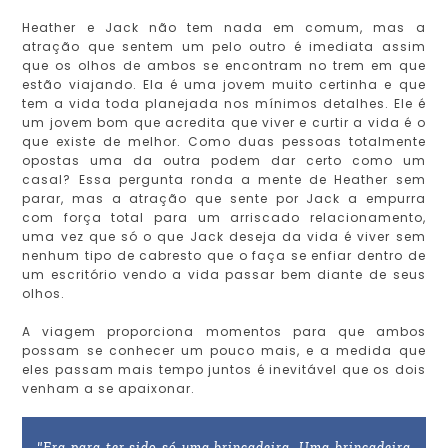
Heather e Jack não tem nada em comum, mas a
atração que sentem um pelo outro é imediata assim
que os olhos de ambos se encontram no trem em que
estão viajando. Ela é uma jovem muito certinha e que
tem a vida toda planejada nos mínimos detalhes. Ele é
um jovem bom que acredita que viver e curtir a vida é o
que existe de melhor. Como duas pessoas totalmente
opostas uma da outra podem dar certo como um
casal? Essa pergunta ronda a mente de Heather sem
parar, mas a atração que sente por Jack a empurra
com força total para um arriscado relacionamento,
uma vez que só o que Jack deseja da vida é viver sem
nenhum tipo de cabresto que o faça se enfiar dentro de
um escritório vendo a vida passar bem diante de seus
olhos.
A viagem proporciona momentos para que ambos
possam se conhecer um pouco mais, e a medida que
eles passam mais tempo juntos é inevitável que os dois
venham a se apaixonar.
"Era para ter sido só uma brincadeira. Uma brincadeira