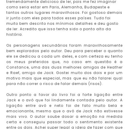
tremendamente delicioso de ler, pois me fez imaginar
como seria estar em Paris, Alemanha, Budapeste e
tantos outros lugares maravilhosos. Foi gostoso demais
ir junto com eles para todos esses países. Tudo foi
muito bem descrito nos mínimos detalhes e deu gosto
de ler. Acredito que isso tenha sido o ponto alto da
história.
Os personagens secundários foram maravilhosamente
bem explorados pelo autor. Deu para perceber o quanto
ele se dedicou a cada um deles, e com certeza eu tenho
os meus preferidos que, no caso em questão é a
Constance, uma das duas melhores amigas de Heather
e Raef, amigo de Jack. Gostei muito dos dois e por um
motivo mais que especial, mas que eu não falarei qual
para não correr o risco de falar demais (risos).
Outro ponto a favor do livro foi a forte ligação entre
Jack e o avô que foi lindamente contada pelo autor. A
ligação entre avô e neto foi de fato muito bela e
emocionante, mesmo que o avô de Jack não estivesse
mais vivo. O autor soube dosar a emoção na medida
certa e conseguiu passar todo o sentimento existente
entre os dois. Achei super legal a ideia de fazer com que