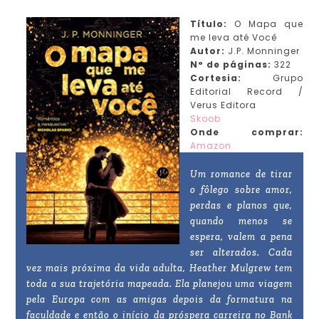
Título:
O Mapa que
me leva até Você
Autor:
J.P. Monninger
N° de páginas:
322
Cortesia:
Grupo
Editorial Record /
Verus Editora
Skoob
Onde comprar:
Amazon
Um romance de tirar
o fôlego sobre amor,
perdas e planos que,
quando menos se
espera, valem a pena
ser alterados. Cada
vez mais próxima da vida adulta, Heather Mulgrew tem
toda a sua trajetória mapeada. Ela planejou uma viagem
pela Europa com as amigas depois da formatura na
faculdade e então o início da próspera carreira no Bank