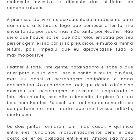
realmente inventivo e diferente das histórias de
romance atuais.
A premissa do livro me deixou entusiasmadíssima para
dar início a leitura, e logo que comecei a ler fui me
encantando por Jack, mas não tanto por Heather. Não
sei o que houve, só sei que não rolou empatia por seu
personagem e isso por si só prejudicou e muito a minha
leitura, pois impediu que eu aproveitasse tudo o
máximo possível.
Heather é forte, inteligente, batalhadora e sabe o que
quer para a sua vida. Isso é bonito e muito louvável,
mas eu achei a personagem antipática e nada
carismática. Ao contrário de Jack, que desde o início se
mostrou um personagem interessante, engraçado e
fofo. No entanto, isso não o impediu de pisar feio na
bola com Heather. Eu senti um tantinho de raiva de seu
comportamento, mas nada que me fizesse odiá-lo,
ainda bem.
Os dois juntos formaram um lindo casal. A química
entre eles funcionou maravilhosamente bem, e deu
gosto de ler os diálogos entre eles. Ambos são muito