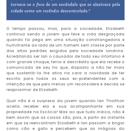
tornara-se o foco de um escândalo que se alastrara pela
cidade como um incêndio descontrolado."
O tempo passou, mas, para a sociedade, Elizabeth
continua sendo a jovem que teve a vida desgraçada
quando foi pega em uma situação constrangedora e
humilhante ao lado de um homem sem classe por parte
dos altos padrões exigidos pela sociedade londrina.
Acreditando ser Ian o causador de todo seu infortúnio é
com grande choque, terror e descrédito que ela recebe o
comunicado de seu tio que, disposto a não ter mais
que sustentá-la lhe atira na cara a novidade de ter
escrito para todos os seus ex-pretendentes com a
intenção de que pelo menos um reconsidere e decida se
reaproximar de Elizabeth.
Qual não é a surpresa da jovem quando Ian Thorthon
aceita receber ela e sua acompanhante em sua
propriedade na Escócia! Mas ao que tudo indica, não é
bem assim que as coisas são, pois, a partir do instante
em que se reencontram Elizabeth e Ian passam a brigar
como cão e gato e percebem que as mágoas do