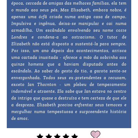
época, cercada de amigas das melhores famílias, ela tem
o mundo aos seus pés. Mas Elisabeth, embora nobre, é
apenas uma órfã criada numa antiga casa de campo.
Impulsiva e ingênua, deixa-se manipular e cai numa
armadilha. Um escândalo envolvendo seu nome corre
Londres e condena-a ao ostracismo. O tutor de
Elizabeth não está disposto a sustentá-la para sempre.
Por isso, um ano depois dos acontecimentos, arrisca
uma cartada inusitada - oferece a mão da sobrinha aos
quinze homens que a haviam disputado antes do
escândalo. Ao saber do gesto do tio, a garota sente-se
envergonhada. Todos seus ex-pretendentes a recusam,
exceto Ian Thornton - um plebeu de temperamento
indomável e atraente. Ela sabe que Ian estava no centro
da intriga que quase a destruíra e tem certeza de que ele
a despreza. Elizabeth precisa enfrentar seus temores e
mergulhar numa tempestuosa e surpreendente história
de amor.