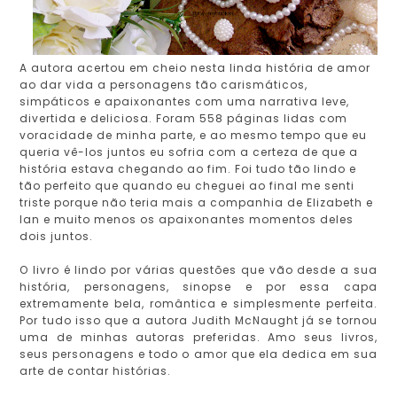
A autora acertou em cheio nesta linda história de amor
ao dar vida a personagens tão carismáticos,
simpáticos e apaixonantes com uma narrativa leve,
divertida e deliciosa. Foram 558 páginas lidas com
voracidade de minha parte, e ao mesmo tempo que eu
queria vê-los juntos eu sofria com a certeza de que a
história estava chegando ao fim. Foi tudo tão lindo e
tão perfeito que quando eu cheguei ao final me senti
triste porque não teria mais a companhia de Elizabeth e
Ian e muito menos os apaixonantes momentos deles
dois juntos.
O livro é lindo por várias questões que vão desde a sua
história, personagens, sinopse e por essa capa
extremamente bela, romântica e simplesmente perfeita.
Por tudo isso que a autora Judith McNaught já se tornou
uma de minhas autoras preferidas. Amo seus livros,
seus personagens e todo o amor que ela dedica em sua
arte de contar histórias.