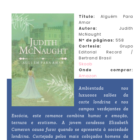
Título:
Alguém Para
Amar
Autora:
Judith
McNaught
N° de páginas:
558
Cortesia:
Grupo
Editorial Record /
Bertrand Brasil
Skoob
Onde comprar:
Amazon
Ambientada nos
luxuosos salões da
corte londrina e nos
campos verdejantes da
Escócia, este romance combina humor e emoção,
ternura e erotismo. A jovem condessa Elizabeth
Cameron causa furor quando se apresenta à sociedade
londrina. Cortejada pelos mais cobiçados homens da