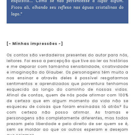
esquisito... Como se não pertencesse a lugar algum.
Ficou ali, olhando seu reflexo nas águas cristalinas do
lago."
[- Minhas impressões -]
Os contos são verdadeiros presentes do autor para nós,
leitores. Foi essa a percepção que tive ao ler as histórias
e me deparar com tamanha sensibilidade, criatividade
e imaginação do Glauber. Os personagens têm muito a
nos ensinar e através deles é possível resgatarmos
sentimentos e aprendizados que porventura tenhamos
esquecido ao longo do caminho de nossas vidas.
Afinal de contas, quem de nós pode afirmar com 100%
de certeza que em algum momento da vida não se
esqueceu de coisas que foram ensinadas lá atrás? Eu
com certeza não posso afirmar. As tramas e
personagens são completamente diferentes, mas todos
prezam pela liberdade e pelo direito de ser quem se é,
sem se moldar ao que os outros esperam e desejam