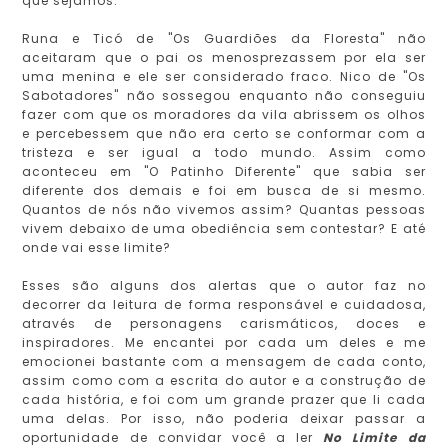
que sejamos.
Runa e Ticó de "Os Guardiões da Floresta" não
aceitaram que o pai os menosprezassem por ela ser
uma menina e ele ser considerado fraco. Nico de "Os
Sabotadores" não sossegou enquanto não conseguiu
fazer com que os moradores da vila abrissem os olhos
e percebessem que não era certo se conformar com a
tristeza e ser igual a todo mundo. Assim como
aconteceu em "O Patinho Diferente" que sabia ser
diferente dos demais e foi em busca de si mesmo.
Quantos de nós não vivemos assim? Quantas pessoas
vivem debaixo de uma obediência sem contestar? E até
onde vai esse limite?
Esses são alguns dos alertas que o autor faz no
decorrer da leitura de forma responsável e cuidadosa,
através de personagens carismáticos, doces e
inspiradores. Me encantei por cada um deles e me
emocionei bastante com a mensagem de cada conto,
assim como com a escrita do autor e a construção de
cada história, e foi com um grande prazer que li cada
uma delas. Por isso, não poderia deixar passar a
oportunidade de convidar você a ler
No Limite da