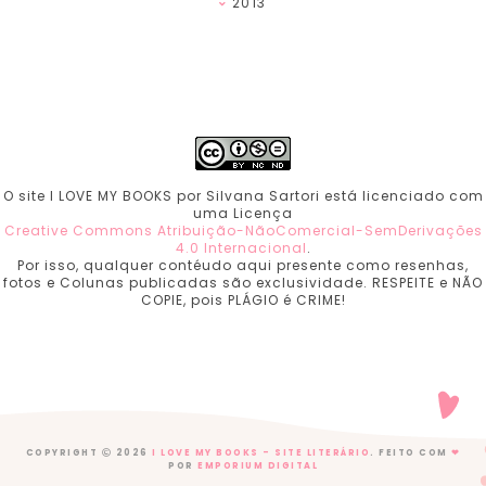
2013
O site I LOVE MY BOOKS por Silvana Sartori está licenciado com
uma Licença
Creative Commons Atribuição-NãoComercial-SemDerivações
4.0 Internacional
.
Por isso, qualquer contéudo aqui presente como resenhas,
fotos e Colunas publicadas são exclusividade. RESPEITE e NÃO
COPIE, pois PLÁGIO é CRIME!
COPYRIGHT
2026
I LOVE MY BOOKS - SITE LITERÁRIO
. FEITO COM
❤
POR
EMPORIUM DIGITAL