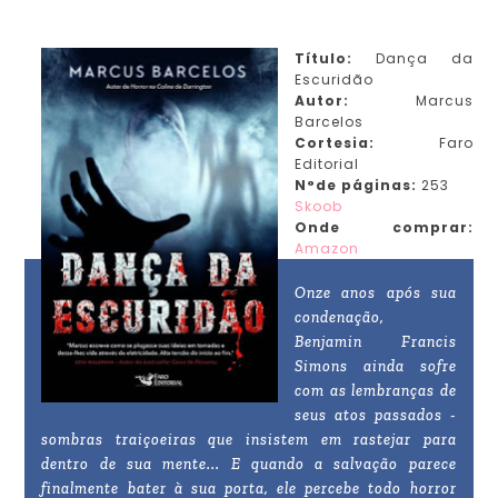
Título:
Dança da
Escuridão
Autor:
Marcus
Barcelos
Cortesia:
Faro
Editorial
N°de páginas:
253
Skoob
Onde comprar:
Amazon
Onze anos após sua
condenação,
Benjamin Francis
Simons ainda sofre
com as lembranças de
seus atos passados -
sombras traiçoeiras que insistem em rastejar para
dentro de sua mente... E quando a salvação parece
finalmente bater à sua porta, ele percebe todo horror