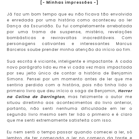
[- Minhas impressões -]
Já faz um bom tempo que eu não ficava tão envolvida
e enredada por uma história como aconteceu ao ler
Dança da Escuridão. Eu fui completamente arrebatada
por uma trama de suspense, mistério, revelações
bombásticas e reviravoltas inacreditáveis. Com
personagens cativantes e interessantes Marcus
Barcelos soube prender minha atenção do início ao fim.
Sua escrita é viciante, inteligente e impactante. A cada
novo parágrafo lido eu me vi cada vez mais impactada
por seu jeito único de contar a história de Benjamin
Simons. Pensei por um momento antes de ler que me
sentiria perdida com a história, pois não tinha lido o
primeiro livro que deu início a saga de Benjamin,
Horror
na Colina de Darrington
, mas felizmente o autor me
situou direitinho aos acontecimentos do livro anterior,
portanto, não senti nenhuma dificuldade em ler o
segundo livro mesmo sem ter lido o primeiro e é claro
que me senti extremamente satisfeita com isso.
Eu nem senti o tempo passar quando comecei a ler, só
lembro de ter começado a ler no começo da tarde e