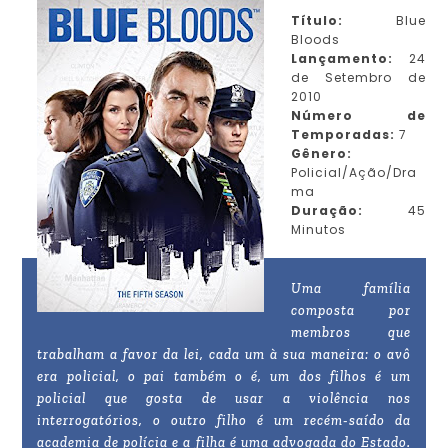
Título:
Blue
Bloods
Lançamento:
24
de Setembro de
2010
Número de
Temporadas:
7
Gênero:
Policial/Ação/Dra
ma
Duração:
45
Minutos
Uma família
composta por
membros que
trabalham a favor da lei, cada um à sua maneira: o avô
era policial, o pai também o é, um dos filhos é um
policial que gosta de usar a violência nos
interrogatórios, o outro filho é um recém-saído da
academia de polícia e a filha é uma advogada do Estado.