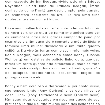
com exceção de Erin Reagan, vivida pela atriz Bridget
Moynahan, única filha de Frances Reagan, (mais
conhecido como Frank) que decidiu optar pela carreira
de promotora assistente de NYC. Ela tem uma filha
adolescente e seu nome é Nicky.
Erin é uma mulher forte e que faz valer a lei nos tribunais
de Nova York, onde atua de forma implacável para ver
os criminosos atrás das grades cumprindo pena por
seus atos vis. Em casa ela é somente a mãe de Nicky e
também uma mulher divorciada e um tanto quanto
solitária. Ela vive às turras com o seu irmão mais velho,
Daniel Reagan, mais conhecido como Danny, (Donnie
Wahlberg) um detetive de polícia linha dura, que usa
meios um tanto quanto não ortodoxos quando se trata
de descobrir os culpados de crimes hediondos, que vão
de estupros, assassinatos, sequestros, brigas de
guangues rivais e etc.
Danny é bem corajoso e destemido e, por conta disso,
sua esposa Linda (Amy Carlson) e os dois filhos do
casal, Jack (Tony Terraciano) e Sean (Andrew Sean)
têm suas vidas colocadas em risco por causa de sua
profissão, já que ele irrita muitos bandidos perigosos ao