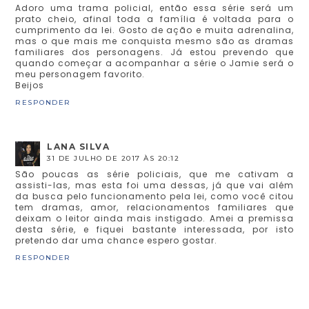
Adoro uma trama policial, então essa série será um
prato cheio, afinal toda a família é voltada para o
cumprimento da lei. Gosto de ação e muita adrenalina,
mas o que mais me conquista mesmo são as dramas
familiares dos personagens. Já estou prevendo que
quando começar a acompanhar a série o Jamie será o
meu personagem favorito.
Beijos
RESPONDER
LANA SILVA
31 DE JULHO DE 2017 ÀS 20:12
São poucas as série policiais, que me cativam a
assisti-las, mas esta foi uma dessas, já que vai além
da busca pelo funcionamento pela lei, como você citou
tem dramas, amor, relacionamentos familiares que
deixam o leitor ainda mais instigado. Amei a premissa
desta série, e fiquei bastante interessada, por isto
pretendo dar uma chance espero gostar.
RESPONDER