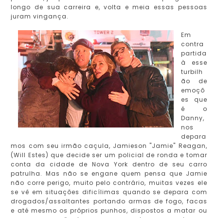
longo de sua carreira e, volta e meia essas pessoas
juram vingança.
Em
contra
partida
à esse
turbilh
ão de
emoçõ
es que
é o
Danny,
nos
depara
mos com seu irmão caçula, Jamieson "Jamie" Reagan,
(Will Estes) que decide ser um policial de ronda e tomar
conta da cidade de Nova York dentro de seu carro
patrulha. Mas não se engane quem pensa que Jamie
não corre perigo, muito pelo contrário, muitas vezes ele
se vê em situações dificílimas quando se depara com
drogados/assaltantes portando armas de fogo, facas
e até mesmo os próprios punhos, dispostos a matar ou