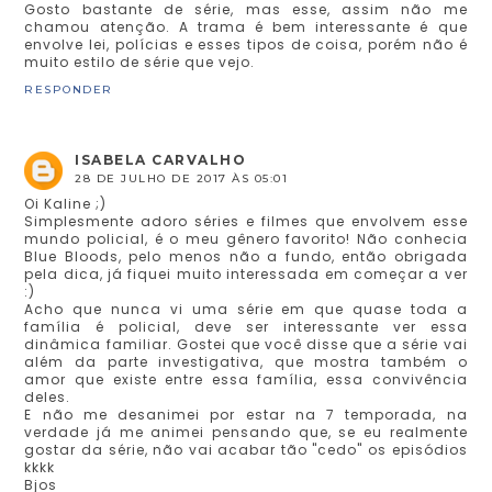
Gosto bastante de série, mas esse, assim não me
chamou atenção. A trama é bem interessante é que
envolve lei, polícias e esses tipos de coisa, porém não é
muito estilo de série que vejo.
RESPONDER
ISABELA CARVALHO
28 DE JULHO DE 2017 ÀS 05:01
Oi Kaline ;)
Simplesmente adoro séries e filmes que envolvem esse
mundo policial, é o meu gênero favorito! Não conhecia
Blue Bloods, pelo menos não a fundo, então obrigada
pela dica, já fiquei muito interessada em começar a ver
:)
Acho que nunca vi uma série em que quase toda a
família é policial, deve ser interessante ver essa
dinâmica familiar. Gostei que você disse que a série vai
além da parte investigativa, que mostra também o
amor que existe entre essa família, essa convivência
deles.
E não me desanimei por estar na 7 temporada, na
verdade já me animei pensando que, se eu realmente
gostar da série, não vai acabar tão "cedo" os episódios
kkkk
Bjos