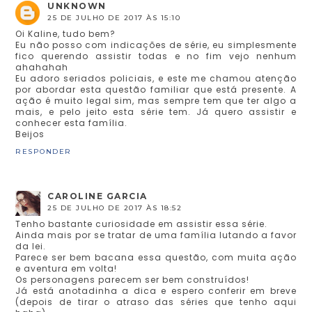
UNKNOWN
25 DE JULHO DE 2017 ÀS 15:10
Oi Kaline, tudo bem?
Eu não posso com indicações de série, eu simplesmente
fico querendo assistir todas e no fim vejo nenhum
ahahahah
Eu adoro seriados policiais, e este me chamou atenção
por abordar esta questão familiar que está presente. A
ação é muito legal sim, mas sempre tem que ter algo a
mais, e pelo jeito esta série tem. Já quero assistir e
conhecer esta família.
Beijos
RESPONDER
CAROLINE GARCIA
25 DE JULHO DE 2017 ÀS 18:52
Tenho bastante curiosidade em assistir essa série.
Ainda mais por se tratar de uma família lutando a favor
da lei.
Parece ser bem bacana essa questão, com muita ação
e aventura em volta!
Os personagens parecem ser bem construídos!
Já está anotadinha a dica e espero conferir em breve
(depois de tirar o atraso das séries que tenho aqui