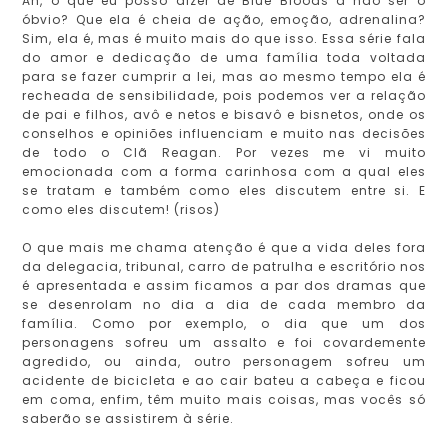
Ah, o que eu posso dizer de Blue Bloods a não ser o
óbvio? Que ela é cheia de ação, emoção, adrenalina?
Sim, ela é, mas é muito mais do que isso. Essa série fala
do amor e dedicação de uma família toda voltada
para se fazer cumprir a lei, mas ao mesmo tempo ela é
recheada de sensibilidade, pois podemos ver a relação
de pai e filhos, avô e netos e bisavô e bisnetos, onde os
conselhos e opiniões influenciam e muito nas decisões
de todo o Clã Reagan. Por vezes me vi muito
emocionada com a forma carinhosa com a qual eles
se tratam e também como eles discutem entre si. E
como eles discutem! (risos)
O que mais me chama atenção é que a vida deles fora
da delegacia, tribunal, carro de patrulha e escritório nos
é apresentada e assim ficamos a par dos dramas que
se desenrolam no dia a dia de cada membro da
família. Como por exemplo, o dia que um dos
personagens sofreu um assalto e foi covardemente
agredido, ou ainda, outro personagem sofreu um
acidente de bicicleta e ao cair bateu a cabeça e ficou
em coma, enfim, têm muito mais coisas, mas vocês só
saberão se assistirem à série.