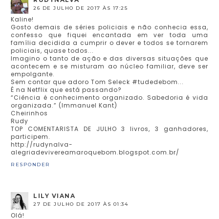
26 DE JULHO DE 2017 ÀS 17:25
Kaline!
Gosto demais de séries policiais e não conhecia essa,
confesso que fiquei encantada em ver toda uma
família decidida a cumprir o dever e todos se tornarem
policiais, quase todos...
Imagino o tanto de ação e das diversas situações que
acontecem e se misturam ao núcleo familiar, deve ser
empolgante.
Sem contar que adoro Tom Seleck #tudedebom...
É na Netflix que está passando?
“Ciência é conhecimento organizado. Sabedoria é vida
organizada.” (Immanuel Kant)
Cheirinhos
Rudy
TOP COMENTARISTA DE JULHO 3 livros, 3 ganhadores,
participem.
http://rudynalva-
alegriadevivereamaroquebom.blogspot.com.br/
RESPONDER
LILY VIANA
27 DE JULHO DE 2017 ÀS 01:34
Olá!