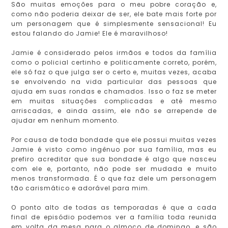
São muitas emoções para o meu pobre coração e,
como não poderia deixar de ser, ele bate mais forte por
um personagem que é simplesmente sensacional! Eu
estou falando do Jamie! Ele é maravilhoso!
Jamie é considerado pelos irmãos e todos da família
como o policial certinho e politicamente correto, porém,
ele só faz o que julga ser o certo e, muitas vezes, acaba
se envolvendo na vida particular das pessoas que
ajuda em suas rondas e chamados. Isso o faz se meter
em muitas situações complicadas e até mesmo
arriscadas, e ainda assim, ele não se arrepende de
ajudar em nenhum momento.
Por causa de toda bondade que ele possui muitas vezes
Jamie é visto como ingênuo por sua família, mas eu
prefiro acreditar que sua bondade é algo que nasceu
com ele e, portanto, não pode ser mudada e muito
menos transformada. É o que faz dele um personagem
tão carismático e adorável para mim.
O ponto alto de todas as temporadas é que a cada
final de episódio podemos ver a família toda reunida
em volta da mesa para o almoço de domingo, e são