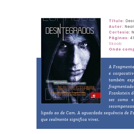
Título:
Des
Autor:
Neal
Cortesia
:
N
Páginas:
4
Skoob
Onde comp
A Fragmenta
e corporati
também exp
fragmentado
Frankstein d
ser como e
recompensas
ligado ao de Cam. A aguardada sequência de F
que realmente significa viver.