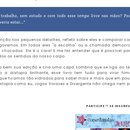
 trabalho, sem estudo e com todo esse tempo livre nas mãos? Po
ria estar..."
tenção nos pequenos detalhes, refletir sobre eles e comparar c
 governos. Em todos eles "a escolha" ou a chamada democr
 chocados. Ele é o cara! E me fez entender que é possível pa
odos os sentidos do nosso corpo.
to bem sua edição e cria uma capa sombria que se liga ao te
 distopia brilhante, esse livro tem tudo para virar film
orque ficamos tão vidrados para saber mais e mais que em po
istopia como eu, Jogos Vorazes e Divergente não chega nem p
PARTICIPE !! SE INSCREV