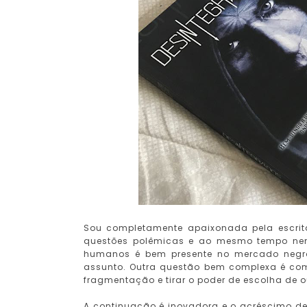
Sou completamente apaixonada pela escrit
questões polêmicas e ao mesmo tempo nem t
humanos é bem presente no mercado negro
assunto. Outra questão bem complexa é co
fragmentação e tirar o poder de escolha de out
A continuação é inovadora e o acréscimo d