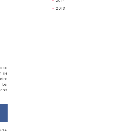
2014
2013
esso
m se
eiro
 Lei
vens
ade,