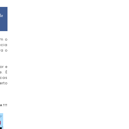
de
om o
acia
ra o
or e
e. É
ucas
erto
A !!!