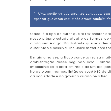
"- Uma nação de adolescentes zangados, sem
apostar que estou com medo e você também deve
O Neal é o tipo de autor que te faz prestar a
nosso próprio estado atual e as formas de
ainda sim é algo tão distante que nos deixa
autor tudo é possível. Inclusive mexer com t
E mais uma vez, a Novo conceito revisa mui
ambientação desse segundo livro. Somado a
impossível ler a obra em mais de um dia, p
horas o terminamos. Então se você é fã de d
da sociedade e do governo criado pelo Neal.