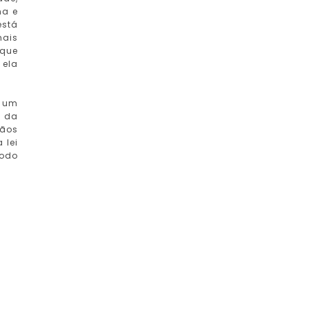
na e
está
mais
 que
 ela
é um
e da
gãos
 lei
todo