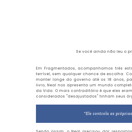
Se você ainda não leu o pri
Em Fragmentados, acompanhamos três estó
terrível, sem qualquer chance de escolha. Con
manter longe do governo até os 18 anos, pa
livro, Neal nos apresenta um mundo comple
da Vida. O mais contraditório é que eles era
considerados "desajustados" tinham seus ór
"Ele controla as própria
Sendo assim, o Neal precisou dar resposta