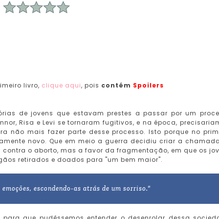
meiro livro,
clique aqui
, pois
contém
Spoilers
rias de jovens que estavam prestes a passar por um proc
nor, Risa e Levi se tornaram fugitivos, e na época, precisaria
ra não mais fazer parte desse processo. Isto porque no prim
tamente novo. Que em meio a guerra decidiu criar a chamada
m contra o aborto, mas a favor da fragmentação, em que os jo
gãos retirados e doados para "um bem maior".
s emoções, escondendo-as atrás de um sorriso."
s para que pudêssemos entender o desenrolar dessa socied