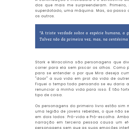
dos que mais me surpreenderam. Primeiro, 
superdotado, uma máquina. Mas, ao passo 
os outros.
"A triste verdade sobre a espécie humana, a 
Talvez não da primeira vez, mas, na centésima 
Stark e Miracolina são personagens que d
correr para ela sem piscar os olhos. Como 
para se entender o por que Mira deseja cu
"doar" a sua vida em prol da vida de outrem
Fiquei o tempo todo pensando se eu daria 
renunciar a minha vida para isso. É tão fort
tipo de coisa.
Os personagens do primeiro livro estão si
uma legião de jovens rebeldes, o que não se
em dois lados: Pró-vida e Pró-escolha. Am
narração em terceira pessoa causa um e
personagens sem que as suas emoções inter