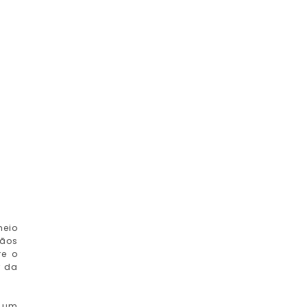
heio
gãos
re o
r da
i um