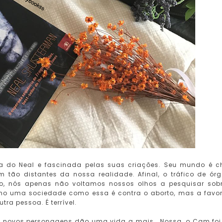
a do Neal e fascinada pelas suas criações. Seu mundo é c
ão distantes da nossa realidade. Afinal, o tráfico de ór
, nós apenas não voltamos nossos olhos a pesquisar sob
mo uma sociedade como essa é contra o aborto, mas a favo
ra pessoa. É terrível.
e novos personagens dão uma vida a mais. Nossa, o Cam fo