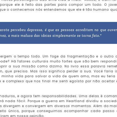
porque ele é feito das partes para compor um todo. O jov
que o conhecemos nós entendemos que ele é tão humano qu
garota percebeu depressa, é que as pessoas acreditam no que ouve
vez, a mais maluca das ideias simplesmente se torna fato."
ivergem o tempo todo. Um foge da fragmentação e o outro 
pode? Há fatores culturais muito fortes que são bem respond
mprir a sua missão como dizimo. No livro essa palavra reme
, que precisa. Mas isso significa perder a sua. Você faria i
a minha vida para salvar a vida de quem amo, mas eu teria
e e complexo que nos final me senti egoísta por não aceitar 
m maduros, e agora tem responsabilidades. Uma delas é coma
rá nada fácil. Porque a guerra em Heartland dividiu a socie
bos divergem e convergem em diversos momentos. Além do mai
feito único, porque conseguimos acompanhar cada passo
firam em nossa opinião.