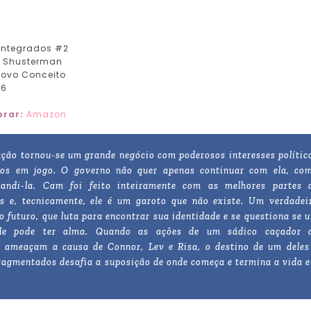
integrados #2
 Shusterman
ovo Conceito
16
rar:
Amazon
ção tornou-se um grande negócio com poderosos interesses polític
vos em jogo. O governo não quer apenas continuar com ela, co
andi-la. Cam foi feito inteiramente com as melhores partes 
s e, tecnicamente, ele é um garoto que não existe. Um verdadei
o futuro, que luta para encontrar sua identidade e se questiona se 
le pode ter alma. Quando as ações de um sádico caçador 
 ameaçam a causa de Connor, Lev e Risa, o destino de um deles
ragmentados desafia a suposição de onde começa e termina a vida e