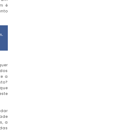
em é
anto
m.
quer
idos
te a
sto?
 que
este
ndar
dade
s, a
 das