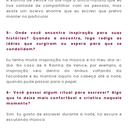
A Rainha de Venice foi até hoje a única história que eu
tive vontade de compartilhar com as pessoas, mas
existe um acervo enorme que eu escrevi que prefiro
manter no particular.
5- Onde você encontra inspiração para suas
histórias? Quando a encontra, logo redige as
idéias que surgiram ou espera para que se
condolidem?
Eu tenho muita inspiração na música e no meu dia-a-
dia. No caso de A Rainha de Venice, por exemplo, a
inspiração veio dentro do ônibus voltando da
faculdade e eu mantive aquilo na cabeça até a noite,
quando pude passar para o papel.
6- Você possui algum ritual para escrever? Algo
que te deixe mais confortável e criativo naquele
momento?
Sim. Eu gosto de escrever durante a noite, no escuro e
escutando música.