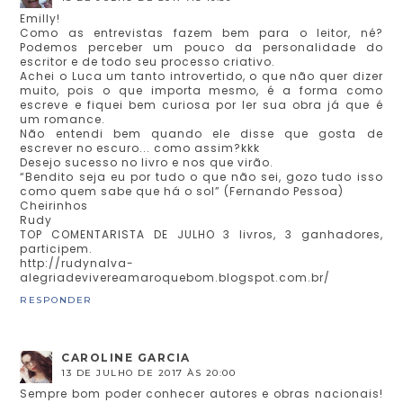
Emilly!
Como as entrevistas fazem bem para o leitor, né?
Podemos perceber um pouco da personalidade do
escritor e de todo seu processo criativo.
Achei o Luca um tanto introvertido, o que não quer dizer
muito, pois o que importa mesmo, é a forma como
escreve e fiquei bem curiosa por ler sua obra já que é
um romance.
Não entendi bem quando ele disse que gosta de
escrever no escuro... como assim?kkk
Desejo sucesso no livro e nos que virão.
“Bendito seja eu por tudo o que não sei, gozo tudo isso
como quem sabe que há o sol” (Fernando Pessoa)
Cheirinhos
Rudy
TOP COMENTARISTA DE JULHO 3 livros, 3 ganhadores,
participem.
http://rudynalva-
alegriadevivereamaroquebom.blogspot.com.br/
RESPONDER
CAROLINE GARCIA
13 DE JULHO DE 2017 ÀS 20:00
Sempre bom poder conhecer autores e obras nacionais!