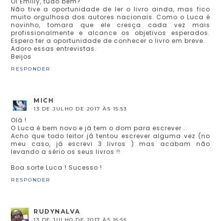
Oi Emilly, tudo bem?
Não tive a oportunidade de ler o livro ainda, mas fico
muito orgulhosa dos autores nacionais. Como o Luca é
novinho, tomara que ele cresça cada vez mais
profissionalmente e alcance os objetivos esperados.
Espero ter a oportunidade de conhecer o livro em breve.
Adoro essas entrevistas.
Beijos
RESPONDER
MICH
13 DE JULHO DE 2017 ÀS 15:53
Olá !
O Luca é bem novo e já tem o dom para escrever ..
Acho que todo leitor já tentou escrever alguma vez (no
meu caso, já escrevi 3 livros ) mas acabam não
levando a sério os seus livros !!
Boa sorte Luca ! Sucesso !
RESPONDER
RUDYNALVA
13 DE JULHO DE 2017 ÀS 16:56