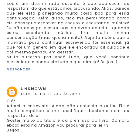
sobre um determinado assunto é que aparecem as
respostam do que estávamos procurando. Aliás, parece
que ele está planejando muita coisa boa para essa
continuação! Além disso, fico me perguntando como
ele consegue escrever no escuro e escutando música!
Eu não consigo pensar nas palavras corretas quando
estou escutando música, tira muito minha
concentração (mas queria muito). Vejo também, que o
incentivo para continuar escrevendo foi essencial, já
que foi um gênero em que ele encontrou dificuldade e
até mesmo pensou em desistir.
Muito sucesso pra você Luca, que você continue
persistindo e conquiste tudo o que almeja! Beijos :)
RESPONDER
UNKNOWN
14 DE JULHO DE 2017 ÀS 20:20
Olá!
Adorei a entrevista. Ainda não conhecia o autor. Ele é
muito simpático e me identifiquei bastante com as
respostas dele.
Gostei muito do título e da premissa do livro. Como o
ebook está na Amazon vou procurar para ler <3
Beijos