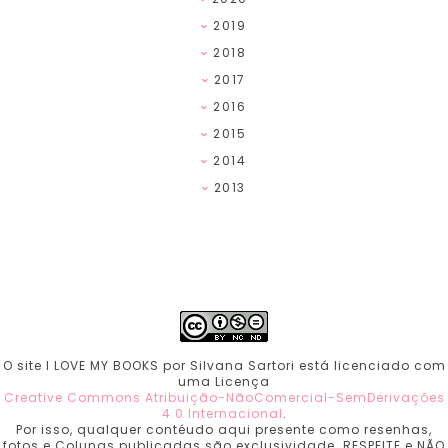
2019
2018
2017
2016
2015
2014
2013
O site I LOVE MY BOOKS por Silvana Sartori está licenciado com
uma Licença
Creative Commons Atribuição-NãoComercial-SemDerivações
4.0 Internacional
.
Por isso, qualquer contéudo aqui presente como resenhas,
fotos e Colunas publicadas são exclusividade. RESPEITE e NÃO