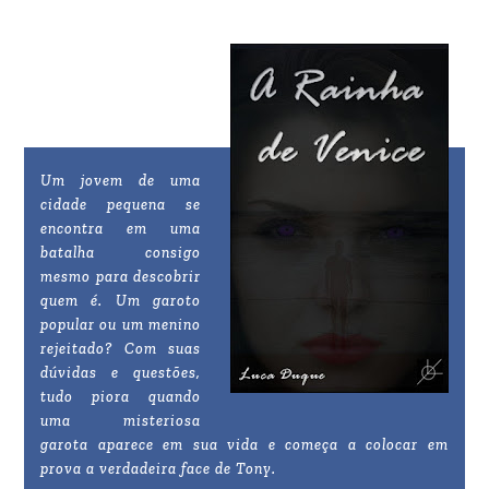
Um jovem de uma
cidade pequena se
encontra em uma
batalha consigo
mesmo para descobrir
quem é. Um garoto
popular ou um menino
rejeitado? Com suas
dúvidas e questões,
tudo piora quando
uma misteriosa
garota aparece em sua vida e começa a colocar em
prova a verdadeira face de Tony.