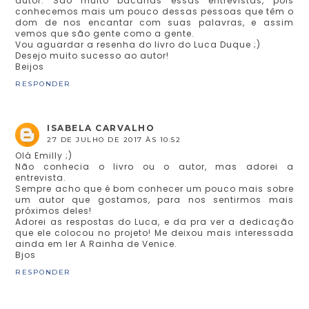
autor. São muito bacanas essas entrevistas, pois
conhecemos mais um pouco dessas pessoas que têm o
dom de nos encantar com suas palavras, e assim
vemos que são gente como a gente.
Vou aguardar a resenha do livro do Luca Duque ;)
Desejo muito sucesso ao autor!
Beijos
RESPONDER
ISABELA CARVALHO
27 DE JULHO DE 2017 ÀS 10:52
Olá Emilly ;)
Não conhecia o livro ou o autor, mas adorei a
entrevista.
Sempre acho que é bom conhecer um pouco mais sobre
um autor que gostamos, para nos sentirmos mais
próximos deles!
Adorei as respostas do Luca, e da pra ver a dedicação
que ele colocou no projeto! Me deixou mais interessada
ainda em ler A Rainha de Venice.
Bjos
RESPONDER