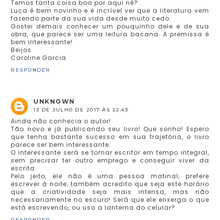
Temos tanta coisa boa por aqui né?
Luca é bem novinho e é incrível ver que a literatura vem
fazendo parte da sua vida desde muito cedo.
Gostei demais conhecer um pouquinho dele e de sua
obra, que parece ser uma leitura bacana. A premissa é
bem interessante!
Beijos
Caroline Garcia
RESPONDER
UNKNOWN
13 DE JULHO DE 2017 ÀS 22:43
Ainda não conhecia o autor!
Tão novo e já publicando seu livro! Que sonho! Espero
que tenha bastante sucesso em sua trajetória, o livro
parece ser bem interessante.
O interessante será se tornar escritor em tempo integral,
sem precisar ter outro emprego e conseguir viver da
escrita.
Pelo jeito, ele não é uma pessoa matinal, prefere
escrever à noite, também acredito que seja este horário
que a criatividade seja mais intensa, mas não
necessariamente no escuro! Será que ele enxerga o que
está escrevendo, ou usa a lanterna do celular?
RESPONDER