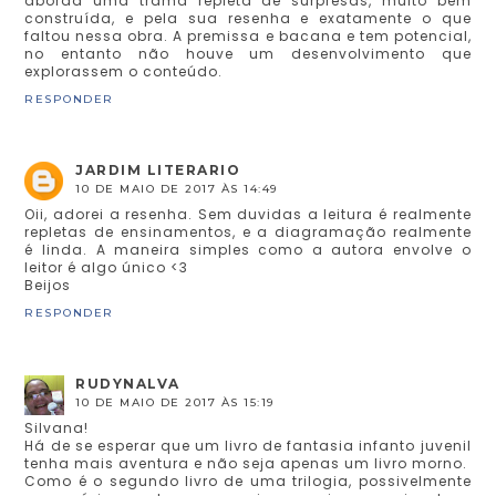
aborda uma trama repleta de surpresas, muito bem
construída, e pela sua resenha e exatamente o que
faltou nessa obra. A premissa e bacana e tem potencial,
no entanto não houve um desenvolvimento que
explorassem o conteúdo.
RESPONDER
JARDIM LITERARIO
10 DE MAIO DE 2017 ÀS 14:49
Oii, adorei a resenha. Sem duvidas a leitura é realmente
repletas de ensinamentos, e a diagramação realmente
é linda. A maneira simples como a autora envolve o
leitor é algo único <3
Beijos
RESPONDER
RUDYNALVA
10 DE MAIO DE 2017 ÀS 15:19
Silvana!
Há de se esperar que um livro de fantasia infanto juvenil
tenha mais aventura e não seja apenas um livro morno.
Como é o segundo livro de uma trilogia, possivelmente