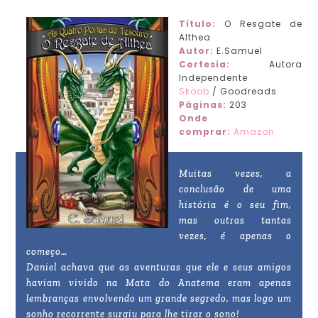
Título:
O Resgate de
Althea
Autor:
E.Samuel
Cortesia:
Autora
Independente
Skoob
/ Goodreads
Páginas:
203
Onde
comprar:
Amazon
Muitas vezes, a
conclusão de uma
história é o seu fim,
mas outras tantas
vezes, é apenas o
começo…
Daniel achava que as aventuras que ele e seus amigos
haviam vivido na Mata do Anatema eram apenas
lembranças envolvendo um grande segredo, mas logo um
sonho recorrente surgiu para lhe tirar o sono!