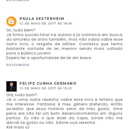
RESPONDER
PAULA SESTERHEIM
12 DE MAIO DE 2017 ÀS 18:54
Oii, tudo bem?
Já tinha ouvido falar na autora e já conhecia em busca
do amuleto de aloni também, mas não sabia sobre esse
outro livro, o resgate de althea. Confesso que tenho
bastante vontade de ler, mesmo sendo mais voltado
para o público juvenil.
Espero ter a oportunidade de ler em breve.
RESPONDER
FELIPE CUNHA GERMANO
12 DE MAIO DE 2017 ÀS 19:23
Olá, tudo bom?
Já vi uma outra resenha sobre esse livro e lembro que
me interessei. Fantasia é meu gênero preferido, então
acredito que essa história seria de meu gosto. Uma
pena ela não ter um bom desenvolvimentos em alguns
pontos. Eu não o que dizer da capa, ainda não me
decidi se gosto ou não. Adorei sua resenha.
Até mais o/