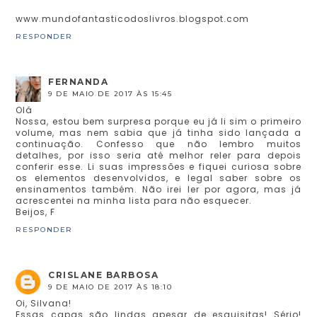
www.mundofantasticodoslivros.blogspot.com
RESPONDER
FERNANDA
9 DE MAIO DE 2017 ÀS 15:45
Olá
Nossa, estou bem surpresa porque eu já li sim o primeiro
volume, mas nem sabia que já tinha sido lançada a
continuação. Confesso que não lembro muitos
detalhes, por isso seria até melhor reler para depois
conferir esse. Li suas impressões e fiquei curiosa sobre
os elementos desenvolvidos, e legal saber sobre os
ensinamentos também. Não irei ler por agora, mas já
acrescentei na minha lista para não esquecer.
Beijos, F
RESPONDER
CRISLANE BARBOSA
9 DE MAIO DE 2017 ÀS 18:10
Oi, Silvana!
Essas capas são lindas apesar de esquisitas! Sério!