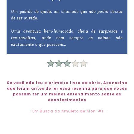
Um pedido de ajuda, um chamado que não podia deixar
de ser ouvido.
Uma aventura bem-humorada, cheia de surpresas e
reviravoltas, onde nem sempre as coisas são
exatamente o que parecem…
Se você não leu o primeiro livro da série, Aconselho
que leiam antes de ler essa resenha para que vocês
possam ter um melhor entendimento sobre os
acontecimentos
-
Em Busca do Amuleto de Aloni #1
-