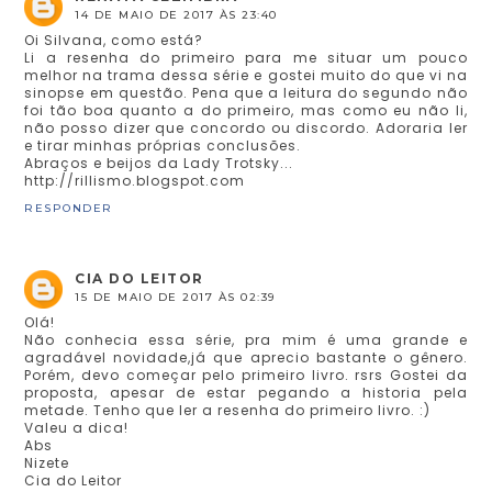
14 DE MAIO DE 2017 ÀS 23:40
Oi Silvana, como está?
Li a resenha do primeiro para me situar um pouco
melhor na trama dessa série e gostei muito do que vi na
sinopse em questão. Pena que a leitura do segundo não
foi tão boa quanto a do primeiro, mas como eu não li,
não posso dizer que concordo ou discordo. Adoraria ler
e tirar minhas próprias conclusões.
Abraços e beijos da Lady Trotsky...
http://rillismo.blogspot.com
RESPONDER
CIA DO LEITOR
15 DE MAIO DE 2017 ÀS 02:39
Olá!
Não conhecia essa série, pra mim é uma grande e
agradável novidade,já que aprecio bastante o gênero.
Porém, devo começar pelo primeiro livro. rsrs Gostei da
proposta, apesar de estar pegando a historia pela
metade. Tenho que ler a resenha do primeiro livro. :)
Valeu a dica!
Abs
Nizete
Cia do Leitor