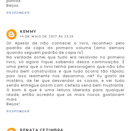
pontos.
Beijos
RESPONDER
KEMMY
14 DE MAIO DE 2017 ÀS 23:29
Oi! Apesar de não conhecer o livro, reconheci pelo
padrão de capa do primeiro volume (amo demais
quando seguem padrão de capa rs)
Na verdade achei que tudo era resolvido no primeiro
livro, só agora fiquei sabendo dessa continuação. É
uma pena que o livro tenha personagens que não são
muito bem construídos e que tudo ocorra tão rápido,
pois isso realmente nos desanima, né? Eu gosto de
mistério, de ter que desvendar as coisas, e ver tudo
sendo entregue assim com certeza seria bem frustrante.
O bom é que é uma leitura liberada para qualquer
idade, então acredito que os mais novos gostariam
mais.
Beijos!
RESPONDER
RENATA CEZIMBRA