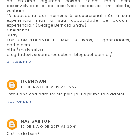
no próximo algumas coisas sejam mais bem
desenvolvidas e as possíveis respostas em aberto,
venham.
“A sabedoria dos homens é proporcional não à sua
experiência mas à sua capacidade de adquirir
experiência.” (George Bernard Shaw)
Cheirinhos
Rudy
TOP COMENTARISTA DE MAIO 3 livros, 3 ganhadores,
participem.
http://rudynalva-
alegriadevivereamaroquebom.blogspot.com.br/
RESPONDER
UNKNOWN
10 DE MAIO DE 2017 ÀS 15:54
Estou ansiosa para ler ele pois ja li o primeiro e adorei
RESPONDER
NAY SARTOR
10 DE MAIO DE 2017 ÀS 20:41
Oie! Tudo bem?