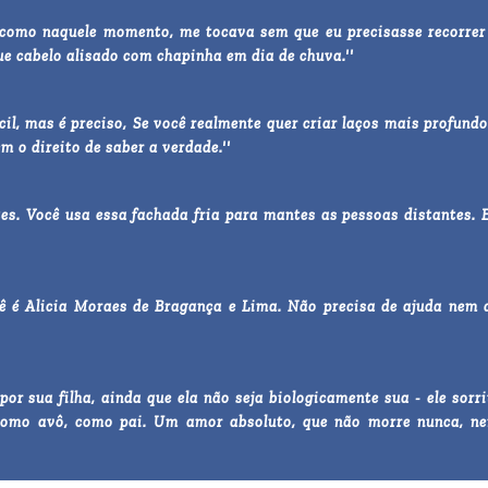
 como naquele momento, me tocava sem que eu precisasse recorrer
ue cabelo alisado com chapinha em dia de chuva.''
ícil, mas é preciso, Se você realmente quer criar laços mais profundo
m o direito de saber a verdade.''
tes. Você usa essa fachada fria para mantes as pessoas distantes. 
cê é Alicia Moraes de Bragança e Lima. Não precisa de ajuda nem 
or sua filha, ainda que ela não seja biologicamente sua - ele sorri
a como avô, como pai. Um amor absoluto, que não morre nunca, n