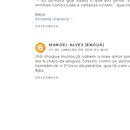
''- Eu achava que sabia o que era amar. E
minhas convicções e certezas ruírem.'' que l
Beijo
Amante Literária ♡
RESPONDER
MANOEL ALVES (ENOUA)
27 DE JANEIRO DE 2016 ÀS 18:01
Olá choque muitos já sabem o meu amor por es
ele é cheio de elogios (assim como os outro
também ler o 3° livro de perdida, que tá com
Bjks
RESPONDER