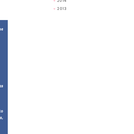
2014
2013
se
as
to
s,