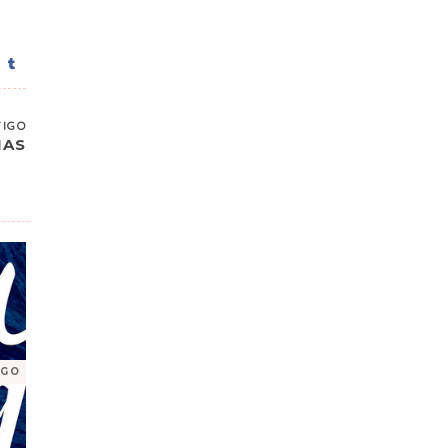
TIGO
HAS
IGO