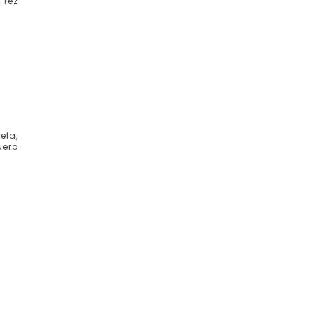
 fez
ela,
uero