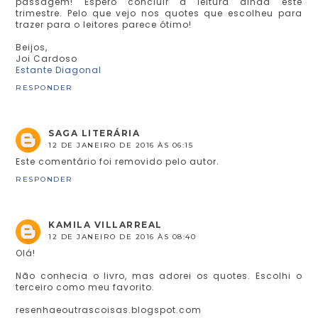
passagem! Espero concluir a leitura ainda este
trimestre. Pelo que vejo nos quotes que escolheu para
trazer para o leitores parece ótimo!
Beijos,
Joi Cardoso
Estante Diagonal
RESPONDER
SAGA LITERÁRIA
12 DE JANEIRO DE 2016 ÀS 06:15
Este comentário foi removido pelo autor.
RESPONDER
KAMILA VILLARREAL
12 DE JANEIRO DE 2016 ÀS 08:40
Olá!
Não conhecia o livro, mas adorei os quotes. Escolhi o
terceiro como meu favorito.
resenhaeoutrascoisas.blogspot.com