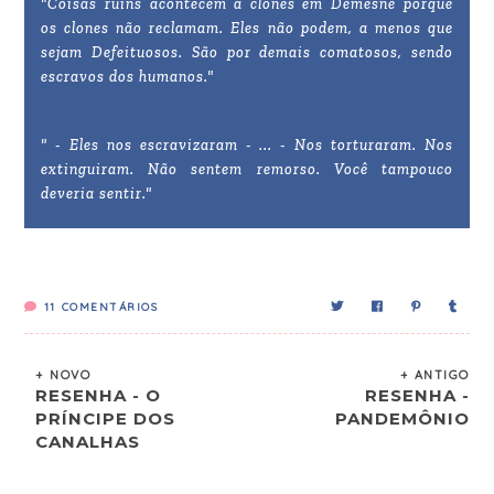
"Coisas ruins acontecem a clones em Demesne porque
os clones não reclamam. Eles não podem, a menos que
sejam Defeituosos. São por demais comatosos, sendo
escravos dos humanos."
" - Eles nos escravizaram - ... - Nos torturaram. Nos
extinguiram. Não sentem remorso. Você tampouco
deveria sentir."
11
COMENTÁRIOS
+ NOVO
+ ANTIGO
RESENHA - O
RESENHA -
PRÍNCIPE DOS
PANDEMÔNIO
CANALHAS