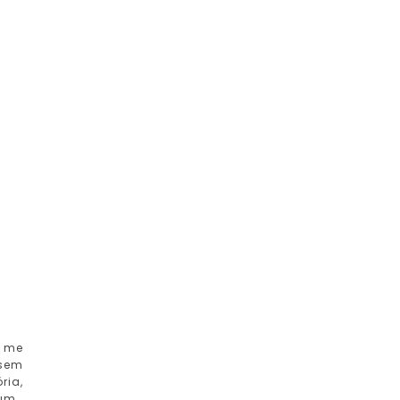
i me
 sem
ria,
um.