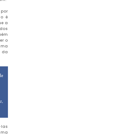
 por
mo é
ue a
idos
mbém
er o
guma
e da
de
r,
-las
guma