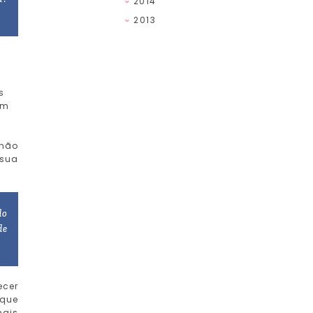
2014
2013
s
em
 não
 sua
do
de
ecer
 que
mais