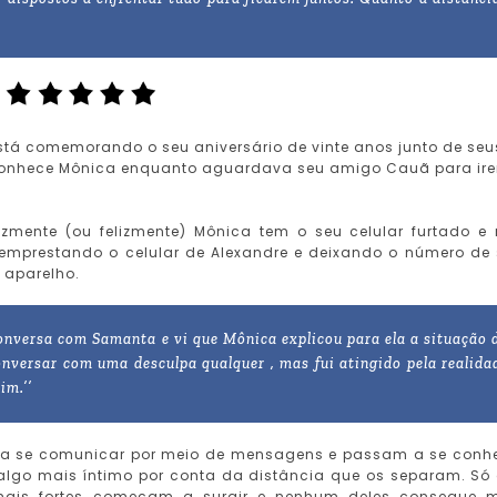
stá comemorando o seu aniversário de vinte anos junto de seu
conhece Mônica enquanto aguardava seu amigo Cauã para ir
lizmente (ou felizmente) Mônica tem o seu celular furtado e
emprestando o celular de Alexandre e deixando o número de
 aparelho.
 conversa com Samanta e vi que Mônica explicou para ela a situação 
conversar com uma desculpa qualquer , mas fui atingido pela realida
im.’’
 a se comunicar por meio de mensagens e passam a se conh
lgo mais íntimo por conta da distância que os separam. Só
mais fortes começam a surgir e nenhum deles consegue 