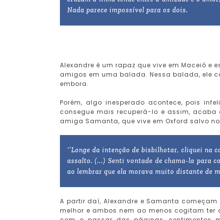
Nada parece impossível para os dois.
Alexandre é um rapaz que vive em Maceió e e
amigos em uma balada. Nessa balada, ele 
embora.
Porém, algo inesperado acontece, pois infe
consegue mais recuperá-lo e assim, acaba 
amiga Samanta, que vive em Oxford salvo no
‘’Longe da intenção de bisbilhotar, cliquei na
assalto. (...) Senti vontade de chama-la para 
ao lembrar que ela morava muito distante de m
A partir daí, Alexandre e Samanta começam
melhor e ambos nem ao menos cogitam ter a
com o passar das páginas, sentimentos 