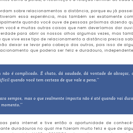
rdam sobre relacionamentos a distância, porque eu já passei
 tiveram essa experiência, mas também sei exatamente co
cipalmente quando você ouve de pessoas próximas dizendo q
 com você e muitas outras coisas que nem deveríamos dar ouv
 verdade para abrir os nossos olhos algumas vezes, mas ta
a que vive esse tipo de relacionamento a distância precisa sab
ão deixar se levar pela cabeça dos outros, pois isso de al
acionamento que poderia ser feliz e duradouro, independent
m não é complicado. É chato, dá saudade, dá vontade de abraçar, 
ifícil quando você tem certeza de que vale a pena.’’
para sempre, mas o que realmente importa não é até quando vai dura
e momento.’’
oas pela internet e tive então a oportunidade de conhecê
tante duradouros no qual me fizeram muito feliz e que de al