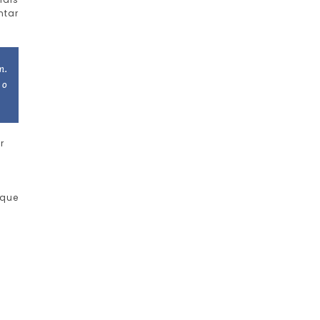
ntar
m.
 o
r
 que