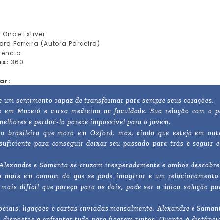
 Onde Estiver
ra Ferreira (Autora Parceira)
rência
as:
360
ar:
e um sentimento capaz de transformar para sempre seus corações.
e em Maceió e cursa medicina na faculdade. Sua relação com o p
melhores e perdoá-lo parece impossível para o jovem.
a brasileira que mora em Oxford, mas, ainda que esteja em out
 suficiente para conseguir deixar seu passado para trás e seguir 
Alexandre e Samanta se cruzam inesperadamente e ambos descobr
o mais em comum do que se pode imaginar e um relacionamento
 mais difícil que pareça para os dois, pode ser a única solução pa
ociais, ligações e cartas enviadas mensalmente, Alexandre e Saman
 dispostos a enfrentar tudo para ficarem juntos. Quanto à distânci