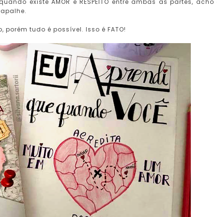
 quando existe AMOR e RESPEITO entre ambas as partes, acho
rapalhe.
 porém tudo é possível. Isso é FATO!