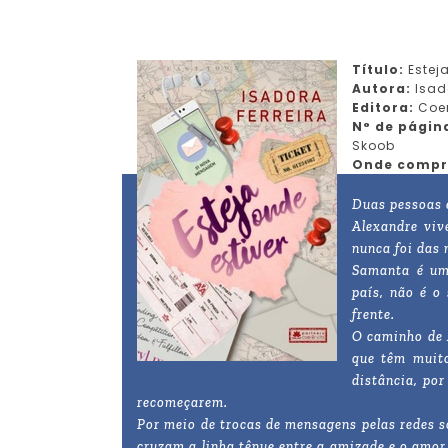
Título:
Esteja
Autora:
Isado
Editora:
Coe
N° de págin
Skoob
Onde compr
Duas pessoas 
Alexandre viv
nunca foi das 
Samanta é um
país, não é o
frente.
O caminho de 
que têm muit
distância, por
recomeçarem.
Por meio de trocas de mensagens pelas redes s
cruzam a linha tênue entre a amizade e o amor,