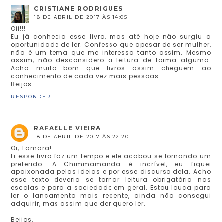
CRISTIANE RODRIGUES
18 DE ABRIL DE 2017 ÀS 14:05
Oii!!!
Eu já conhecia esse livro, mas até hoje não surgiu a
oportunidade de ler. Confesso que apesar de ser mulher,
não é um tema que me interessa tanto assim. Mesmo
assim, não desconsidero a leitura de forma alguma.
Acho muito bom que livros assim cheguem ao
conhecimento de cada vez mais pessoas.
Beijos
RESPONDER
RAFAELLE VIEIRA
18 DE ABRIL DE 2017 ÀS 22:20
Oi, Tamara!
Li esse livro faz um tempo e ele acabou se tornando um
preferido. A Chimmamanda é incrível, eu fiquei
apaixonada pelas ideias e por esse discurso dela. Acho
esse texto deveria se tornar leitura obrigatória nas
escolas e para a sociedade em geral. Estou louca para
ler o lançamento mais recente, ainda não consegui
adquirir, mas assim que der quero ler.
Beijos,