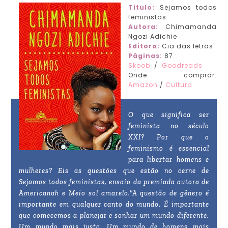
Título:
Sejamos todos
feministas
Autora:
Chimamanda
Ngozi Adichie
Editora:
Cia das letras
Páginas:
87
Skoob
/
Goodreads
Onde comprar:
Amazon
/
Cultura
O que significa ser
feminista no século
XXI? Por que o
feminismo é essencial
para libertar homens e
mulheres? Eis as questões que estão no cerne de
Sejamos todos feministas, ensaio da premiada autora de
Americanah e Meio sol amarelo."A questão de gênero é
importante em qualquer canto do mundo. É importante
que comecemos a planejar e sonhar um mundo diferente.
Um mundo mais justo. Um mundo de homens mais