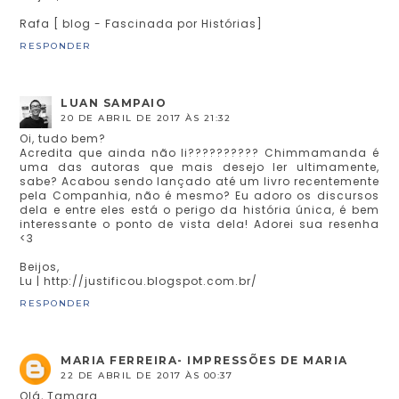
Rafa [ blog - Fascinada por Histórias]
RESPONDER
LUAN SAMPAIO
20 DE ABRIL DE 2017 ÀS 21:32
Oi, tudo bem?
Acredita que ainda não li?????????? Chimmamanda é
uma das autoras que mais desejo ler ultimamente,
sabe? Acabou sendo lançado até um livro recentemente
pela Companhia, não é mesmo? Eu adoro os discursos
dela e entre eles está o perigo da história única, é bem
interessante o ponto de vista dela! Adorei sua resenha
<3
Beijos,
Lu | http://justificou.blogspot.com.br/
RESPONDER
MARIA FERREIRA- IMPRESSÕES DE MARIA
22 DE ABRIL DE 2017 ÀS 00:37
Olá, Tamara.