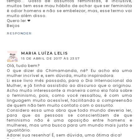
tempo... Gosto de assuntos feministas, e inclusive,
muitos tem esse mau hábito de achar que ser feminista
é odiar homens e não se embelezar, mas, esse termo vai
muito além disso.
Quero ler ❤
Beijos
RESPONDER
MARIA LUÍZA LELIS
15 DE ABRIL DE 2017 ÀS 23:57
Olá, tudo bem?
O que dizer da Chimamanda, né? Eu acho ela uma
mulher incrível e, sem dúvida, muito inspiradora.
Li esse livro mês passado, para o Dia Internacional da
Mulher, e já tinha assistido ao discurso que o originou.
Acho muito interessante a maneira como ela fala sobre
o feminismo, pois, como você ressaltou, é com uma
linguagem muito acessível, facilitando a compreensão
de quem não tem muito contato com o assunto.
Considero essa uma obra que todo mundo deveria ler,
para que as pessoas se conscientizem de que
feminismo não é uma oposição entre homens e
mulheres, mas uma busca para um mundo mais justo e
igualitário.
Adorei sua resenha! É, sem dúvida, uma ótima dica!