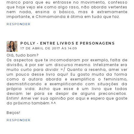
marco para que eu entrasse no movimento, confesso
que hoje vejo ele como algo raso, não aborda vertentes
nem nada, ensina o básico, mas é extremamente
importante, e Chimamanda é ótima em tudo que faz.
RESPONDER
POLLY - ENTRE LIVROS E PERSONAGENS
17 DE ABRIL DE 2017 ÀS 14:09
Olá, tudo bom?
Os aspectos que te incomodaram por exemplo, falta de
divisão, é por ser um discurso mesmo. Infelizmente era
muito curto para dividir =/ Quanto a resenha, amei ver
um pouco desse livro aqui! Eu gosto muito da forma
como a autora aborda e exemplifica o feminismo,
desmistificando e exemplificando com situações da
própria vida. Acho que esse é um livro que todos
deviam ler para se despir de alguns preconceitos.
Enfim! Amei ver sua opinião por aqui e espero que goste
do próximo também ^^
Beijos!
RESPONDER