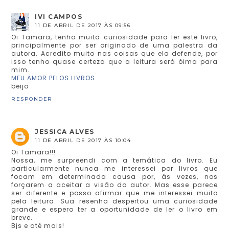
IVI CAMPOS
11 DE ABRIL DE 2017 ÀS 09:56
Oi Tamara, tenho muita curiosidade para ler este livro,
principalmente por ser originado de uma palestra da
autora. Acredito muito nas coisas que ela defende, por
isso tenho quase certeza que a leitura será óima para
mim.
MEU AMOR PELOS LIVROS
beijo
RESPONDER
JESSICA ALVES
11 DE ABRIL DE 2017 ÀS 10:04
Oi Tamara!!!
Nossa, me surpreendi com a temática do livro. Eu
particularmente nunca me interessei por livros que
focam em determinada causa por, às vezes, nos
forçarem a aceitar a visão do autor. Mas esse parece
ser diferente e posso afirmar que me interessei muito
pela leitura. Sua resenha despertou uma curiosidade
grande e espero ter a oportunidade de ler o livro em
breve.
Bjs e até mais!