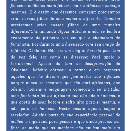
felizes e mulheres mais felizes, mais autênticos consigo
mesmos. E é assim que devemos começar: precisamos
criar nossas filhas de uma maneira diferente. Também
precisamos criar nossos filhos de uma maneira
diferente."Chimamanda Ngozi Adichie ainda se lembra
exatamente da primeira vez em que a chamaram de
feminista. Foi durante uma discussão com seu amigo de
infância Okoloma. Não era um elogio. Percebi pelo tom
da voz dele; era como se dissesse: Você apoia o
terrorismo!. Apesar do tom de desaprovação de
Okoloma, Adichie abraçou o termo e em resposta
àqueles que lhe diziam que feministas são infelizes
porque nunca se casaram, que são anti-africanas, que
odeiam homens e maquiagem começou a se intitular
uma feminista feliz e africana que não odeia homens, e
que gosta de usar batom e salto alto para si mesma, e
não para os homens. Neste ensaio agudo, sagaz e
revelador, Adichie parte de sua experiência pessoal de
mulher e nigeriana para pensar o que ainda precisa ser
feito de modo que as meninas não anulem mais sua