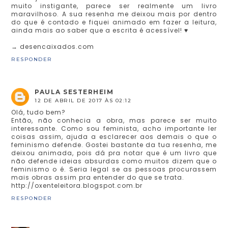
muito instigante, parece ser realmente um livro
maravilhoso. A sua resenha me deixou mais por dentro
do que é contado e fiquei animado em fazer a leitura,
ainda mais ao saber que a escrita é acessível! ♥
→ desencaixados.com
RESPONDER
PAULA SESTERHEIM
12 DE ABRIL DE 2017 ÀS 02:12
Olá, tudo bem?
Então, não conhecia a obra, mas parece ser muito
interessante. Como sou feminista, acho importante ler
coisas assim, ajuda a esclarecer aos demais o que o
feminismo defende. Gostei bastante da tua resenha, me
deixou animada, pois dá pra notar que é um livro que
não defende ideias absurdas como muitos dizem que o
feminismo o é. Seria legal se as pessoas procurassem
mais obras assim pra entender do que se trata.
http://oxenteleitora.blogspot.com.br
RESPONDER