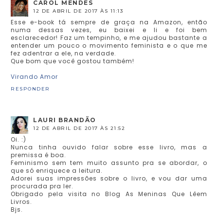
CAROL MENDES
12 DE ABRIL DE 2017 ÀS 11:13
Esse e-book tá sempre de graça na Amazon, então
numa dessas vezes, eu baixei e li e foi bem
esclarecedor! Faz um tempinho, e me ajudou bastante a
entender um pouco o movimento feminista e o que me
fez adentrar a ele, na verdade.
Que bom que você gostou também!
Virando Amor
RESPONDER
LAURI BRANDÃO
12 DE ABRIL DE 2017 ÀS 21:52
Oi. :)
Nunca tinha ouvido falar sobre esse livro, mas a
premissa é boa.
Feminismo sem tem muito assunto pra se abordar, o
que só enriquece a leitura.
Adorei suas impressões sobre o livro, e vou dar uma
procurada pra ler.
Obrigado pela visita no Blog As Meninas Que Lêem
Livros.
Bjs.