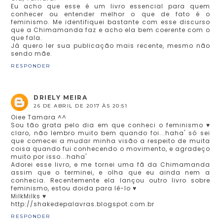
Eu acho que esse é um livro essencial para quem
conhecer ou entender melhor o que de fato é o
feminismo. Me identifiquei bastante com esse discurso
que a Chimamanda faz e acho ela bem coerente com o
que fala.
Já quero ler sua publicação mais recente, mesmo não
sendo mãe.
RESPONDER
DRIELY MEIRA
26 DE ABRIL DE 2017 ÀS 20:51
Oiee Tamara ^^
Sou tão grata pelo dia em que conheci o feminismo ♥
claro, não lembro muito bem quando foi...haha' só sei
que comecei a mudar minha visão a respeito de muita
coisa quando fui conhecendo o movimento, e agradeço
muito por isso...haha'
Adorei esse livro, e me tornei uma fã da Chimamanda
assim que o terminei, e olha que eu ainda nem a
conhecia. Recentemente ela lançou outro livro sobre
feminismo, estou doida para lê-lo ♥
MilkMilks ♥
http://shakedepalavras.blogspot.com.br
RESPONDER