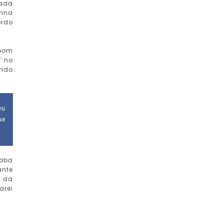
dada
anna
ordo
 bom
’ no
endo
eu
se
caba
ante
e da
arei