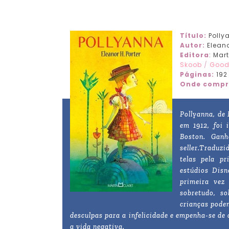
Título:
Polly
Autor:
Eleano
Editora
: Mar
Skoob
/
Good
Páginas:
192
Onde compr
Pollyanna, de 
em 1912, foi 
Boston. Gan
seller.Traduzi
telas pela pr
estúdios Disn
primeira vez
sobretudo, s
crianças podem
desculpas para a infelicidade e empenha-se de 
a vida negativa.