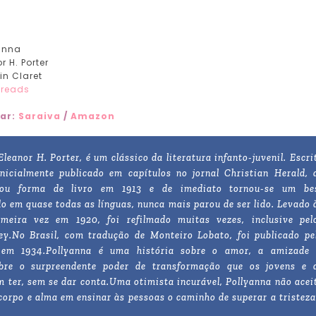
anna
r H. Porter
tin Claret
reads
ar:
Saraiva
/
Amazon
Eleanor H. Porter, é um clássico da literatura infanto-juvenil. Escri
inicialmente publicado em capítulos no jornal Christian Herald, 
hou forma de livro em 1913 e de imediato tornou-se um be
do em quase todas as línguas, nunca mais parou de ser lido. Levado 
imeira vez em 1920, foi refilmado muitas vezes, inclusive pel
ey.No Brasil, com tradução de Monteiro Lobato, foi publicado pe
 em 1934.Pollyanna é uma história sobre o amor, a amizade 
obre o surpreendente poder de transformação que os jovens e 
 ter, sem se dar conta.Uma otimista incurável, Pollyanna não acei
corpo e alma em ensinar às pessoas o caminho de superar a tristeza