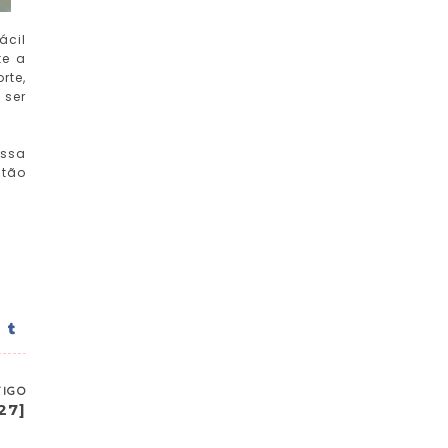
ácil
te a
rte,
 ser
essa
 tão
TIGO
27]