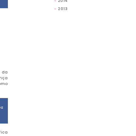
2014
2013
a da
ença
como
oa
fica