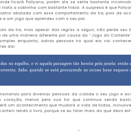
onde ficará Pollyana, porém ela se sente bastante incomo
trata a sobrinha com bastante frieza. A surpresa é que Polly
ostra abalada com esse comportamento da tia, pois de ac
e a um jogo que aprendeu com o seu pai.
lado da tia, mas apesar das regras a seguir, não perde seu
 de uma maneira diferente por causa do ‘’Jogo do Contente’
 simples enquanto, outras pessoas no qual ela vai conhec
hes dar.
rdas no espelho, e vi aquela paisagem tão bonita pela janela; então 
contente. Sabe, quando se está procurando as coisas boas esquece-
ensinando para diversas pessoas da cidade o seu jogo e a
m coração, menos pela sua tia que continua sendo bast
verá um acontecimento que mudará a vida de todos, inclusiv
conferir lendo o livro, porque se eu falar mais do que devo est