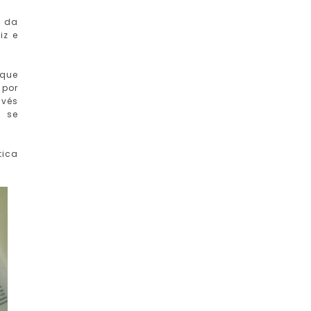
a da
iz e
 que
 por
avés
i se
tica