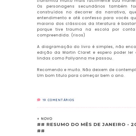
transmita muito mais facilmente sua maneir
Os personagens secundários também f
construídos no decorrer da narrativa, qu
entendimento e até confesso para vocês 
maioria dos clássicos da literatura é bastan
porque tive trauma na escola por conta
compreendida. (risos)
A diagramação do livro é simples, não encon
edição da Martin Claret e espero poder l
lindas como Pollyanna me passou.
Recomendo e muito. Não deixem de contempl
Um bom titulo para começar bem o ano.
19
COMENTÁRIOS
+ NOVO
## RESUMO DO MÊS DE JANEIRO - 2
##