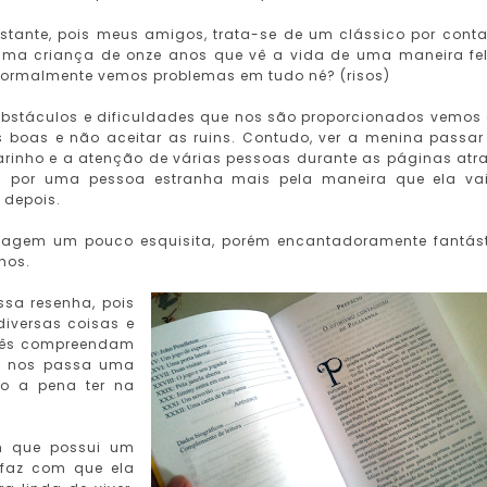
stante, pois meus amigos, trata-se de um clássico por cont
a criança de onze anos que vê a vida de uma maneira fel
ormalmente vemos problemas em tudo né? (risos)
s obstáculos e dificuldades que nos são proporcionados vemos
 boas e não aceitar as ruins. Contudo, ver a menina passar
carinho e a atenção de várias pessoas durante as páginas atr
m por uma pessoa estranha mais pela maneira que ela va
 depois.
nagem um pouco esquisita, porém encantadoramente fantás
hos.
ssa resenha, pois
diversas coisas e
ocês compreendam
ue nos passa uma
to a pena ter na
m que possui um
 faz com que ela