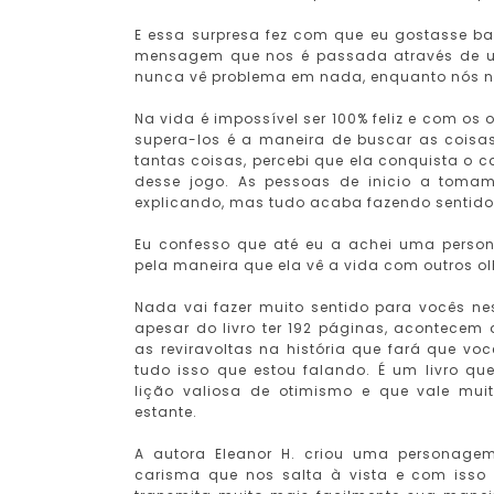
E essa surpresa fez com que eu gostasse ba
mensagem que nos é passada através de um
nunca vê problema em nada, enquanto nós n
Na vida é impossível ser 100% feliz e com o
supera-los é a maneira de buscar as coisas
tantas coisas, percebi que ela conquista o 
desse jogo. As pessoas de inicio a toma
explicando, mas tudo acaba fazendo sentido
Eu confesso que até eu a achei uma perso
pela maneira que ela vê a vida com outros ol
Nada vai fazer muito sentido para vocês ne
apesar do livro ter 192 páginas, acontecem 
as reviravoltas na história que fará que v
tudo isso que estou falando. É um livro q
lição valiosa de otimismo e que vale mui
estante.
A autora Eleanor H. criou uma personage
carisma que nos salta à vista e com isso