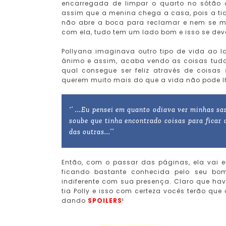
encarregada de limpar o quarto no sótão 
assim que a menina chega a casa, pois a tia 
não abre a boca para reclamar e nem se m
com ela, tudo tem um lado bom e isso se dev
Pollyana imaginava outro tipo de vida ao 
ânimo e assim, acaba vendo as coisas tudo
qual consegue ser feliz através de coisas
querem muito mais do que a vida não pode l
‘’ ...Eu pensei em quanto odiava ver minhas sa
soube que tinha encontrado coisas para ficar 
das outras...’’
Então, com o passar das páginas, ela vai 
ficando bastante conhecida pelo seu bo
indiferente com sua presença. Claro que ha
tia Polly e isso com certeza vocês terão que 
dando
SPOILERS
!