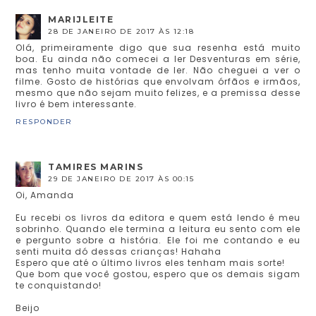
MARIJLEITE
28 DE JANEIRO DE 2017 ÀS 12:18
Olá, primeiramente digo que sua resenha está muito
boa. Eu ainda não comecei a ler Desventuras em série,
mas tenho muita vontade de ler. Não cheguei a ver o
filme. Gosto de histórias que envolvam órfãos e irmãos,
mesmo que não sejam muito felizes, e a premissa desse
livro é bem interessante.
RESPONDER
TAMIRES MARINS
29 DE JANEIRO DE 2017 ÀS 00:15
Oi, Amanda
Eu recebi os livros da editora e quem está lendo é meu
sobrinho. Quando ele termina a leitura eu sento com ele
e pergunto sobre a história. Ele foi me contando e eu
senti muita dó dessas crianças! Hahaha
Espero que até o último livros eles tenham mais sorte!
Que bom que você gostou, espero que os demais sigam
te conquistando!
Beijo