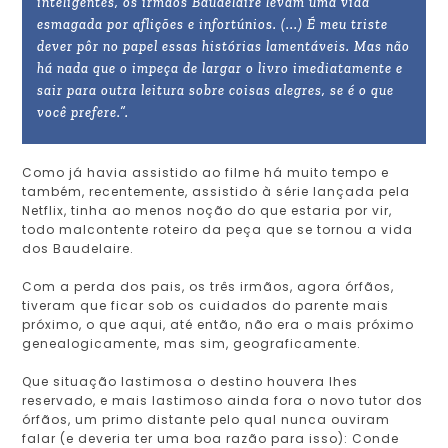
inteligentes, os irmãos Baudelaire levam uma vida
esmagada por aflições e infortúnios. (...) É meu triste
dever pôr no papel essas histórias lamentáveis. Mas não
há nada que o impeça de largar o livro imediatamente e
sair para outra leitura sobre coisas alegres, se é o que
você prefere.”.
Como já havia assistido ao filme há muito tempo e
também, recentemente, assistido à série lançada pela
Netflix, tinha ao menos noção do que estaria por vir,
todo malcontente roteiro da peça que se tornou a vida
dos Baudelaire.
Com a perda dos pais, os três irmãos, agora órfãos,
tiveram que ficar sob os cuidados do parente mais
próximo, o que aqui, até então, não era o mais próximo
genealogicamente, mas sim, geograficamente.
Que situação lastimosa o destino houvera lhes
reservado, e mais lastimoso ainda fora o novo tutor dos
órfãos, um primo distante pelo qual nunca ouviram
falar (e deveria ter uma boa razão para isso): Conde