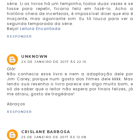
série. Li os livros há um tempinho, todos duas vezes e se
fosse para repetir, ficaria feliz em fazê-lo. Acho a
história cheia de incertezas, é impossível dizer que ela é
maçante, mas agoniante sim. Eu tô louca para ver a
segunda temporada da série.
Beijo!
Leitora Encantada
RESPONDER
UNKNOWN
24 DE JANEIRO DE 2017 ÀS 22:16
Olá!
Não conhecia esse livro e nem a adaptação dele por
Jim Carey, porque num gosto dos filmes dele kkkk. Mas
lendo sua resenha o livro parece ser algo muito bom, e
só de saber que o leitor não espera por finais felizes, já
me atraiu, gosto de tragédias!
Abraços
RESPONDER
CRISLANE BARBOSA
25 DE JANEIRO DE 2017 ÀS 12:08