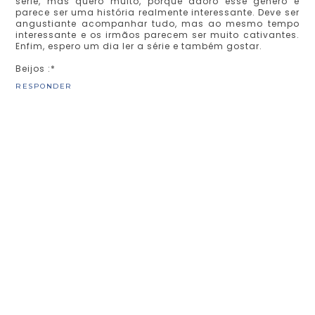
série, mas quero muito, porque adoro esse gênero e
parece ser uma história realmente interessante. Deve ser
angustiante acompanhar tudo, mas ao mesmo tempo
interessante e os irmãos parecem ser muito cativantes.
Enfim, espero um dia ler a série e também gostar.
Beijos :*
RESPONDER