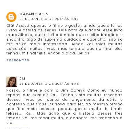
DAYANE REIS
29 DE JANEIRO DE 2017 ÀS 15:17
Olá! Assisti apenas o filme e gostei, ainda quero ler os
livros e assisti as séries. Que bom que achou esse livro
maravilhoso, que o leitor é mais que o leitor imagina e
encontra algo de supremo cuidado e capricho, isso só
me deixa mais interessada. Ainda vai rolar muitas
coisa,são muitos livros, mas tomara que no final eles
tenha um final feliz. Anotei a dica. Beijos'
RESPONDER
JU
29 DE JANEIRO DE 2017 ÀS 15:46
Nossa, o filme é com o Jim Carey? Como eu nunca
reparei que existia? Rs... Tenho visto muitas resenhas
desses livros por conta do lançamento da série, e
confesso que fiquei curiosa para ler, ao mesmo tempo
que fico meio receosa porque gosto muito de finais
felizes... Rs... Mas acho que a história desses três
irmãos vai me tocar muito, e acabarei me rendendo a
ela.