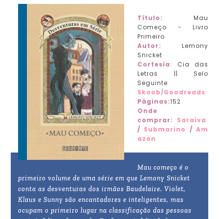
Título:
Mau
Começo - Livro
Primeiro
Autor:
Lemony
Snicket
Cortesia
: Cia das
Letras || Selo
Seguinte
Skoob
/
Goodreads
Páginas:
152
Onde
comprar:
Saraiva
/
Submarino
/
Am
azon
Mau começo é o
primeiro volume de uma série em que Lemony Snicket
conta as desventuras dos irmãos Baudelaire. Violet,
Klaus e Sunny são encantadores e inteligentes, mas
ocupam o primeiro lugar na classificação das pessoas