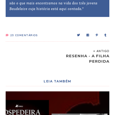
são o que mais encontramos na vida dos três jovens
Baudelaire cuja história está aqui contada."
23
COMENTÁRIOS
+ ANTIGO
RESENHA - A FILHA
PERDIDA
LEIA TAMBÉM