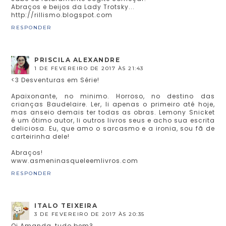
Abraços e beijos da Lady Trotsky...
http://rillismo.blogspot.com
RESPONDER
PRISCILA ALEXANDRE
1 DE FEVEREIRO DE 2017 ÀS 21:43
<3 Desventuras em Série!
Apaixonante, no minimo. Horroso, no destino das
crianças Baudelaire. Ler, li apenas o primeiro até hoje,
mas anseio demais ter todas as obras. Lemony Snicket
é um ótimo autor, li outros livros seus e acho sua escrita
deliciosa. Eu, que amo o sarcasmo e a ironia, sou fã de
carteirinha dele!
Abraços!
www.asmeninasqueleemlivros.com
RESPONDER
ITALO TEIXEIRA
3 DE FEVEREIRO DE 2017 ÀS 20:35
Oi Amanda, tudo bem?