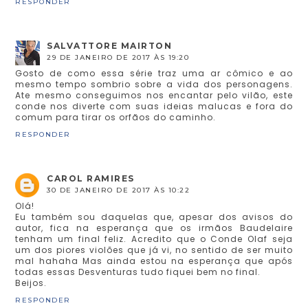
RESPONDER
SALVATTORE MAIRTON
29 DE JANEIRO DE 2017 ÀS 19:20
Gosto de como essa série traz uma ar cômico e ao
mesmo tempo sombrio sobre a vida dos personagens.
Ate mesmo conseguimos nos encantar pelo vilão, este
conde nos diverte com suas ideias malucas e fora do
comum para tirar os orfãos do caminho.
RESPONDER
CAROL RAMIRES
30 DE JANEIRO DE 2017 ÀS 10:22
Olá!
Eu também sou daquelas que, apesar dos avisos do
autor, fica na esperança que os irmãos Baudelaire
tenham um final feliz. Acredito que o Conde Olaf seja
um dos piores violões que já vi, no sentido de ser muito
mal hahaha Mas ainda estou na esperança que após
todas essas Desventuras tudo fiquei bem no final.
Beijos.
RESPONDER