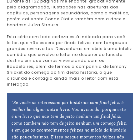
Durante as 152 páginas me encantei gradativamente
pela diagramação, ilustrações nas aberturas dos
capítulos, personagens secundários, como o maléfico,
porém cativante Conde Olaf e também com a doce e
bondosa Juíza Strauss.
Esta série com toda certeza está indicada para você
leitor, que não espera por finais felizes nem tampouco
grandes reviravoltas. Desventuras em série é uma infeliz
comédia que envolve o leitor no decorrer do funesto
destino em que vamos vivenciando com os
Baudelaires, além de termos a companhia de Lemony
Snicket do começo ao fim desta história, o que
circunda e contagia ainda mais o leitor com esta
interação.
"Se vocês se interessam por histórias com final feliz, é
melhor ler algum outro livro. Vou avisando, porque este
é um livro que não tem de jeito nenhum um final feliz,
como também não tem de jeito nenhum um começo feliz,
e em que os acontecimentos felizes no miolo da história
são pouquíssimos. E isso porque momentos felizes não