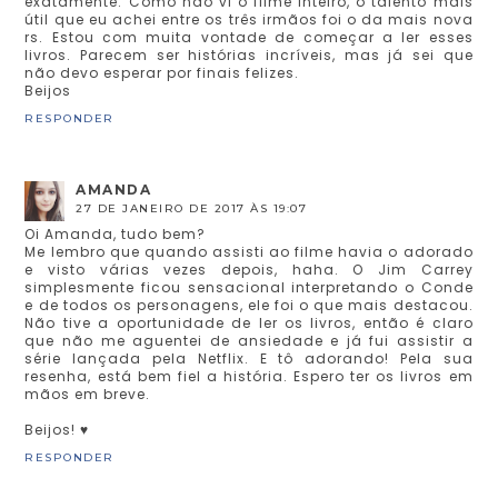
exatamente. Como não vi o filme inteiro, o talento mais
útil que eu achei entre os três irmãos foi o da mais nova
rs. Estou com muita vontade de começar a ler esses
livros. Parecem ser histórias incríveis, mas já sei que
não devo esperar por finais felizes.
Beijos
RESPONDER
AMANDA
27 DE JANEIRO DE 2017 ÀS 19:07
Oi Amanda, tudo bem?
Me lembro que quando assisti ao filme havia o adorado
e visto várias vezes depois, haha. O Jim Carrey
simplesmente ficou sensacional interpretando o Conde
e de todos os personagens, ele foi o que mais destacou.
Não tive a oportunidade de ler os livros, então é claro
que não me aguentei de ansiedade e já fui assistir a
série lançada pela Netflix. E tô adorando! Pela sua
resenha, está bem fiel a história. Espero ter os livros em
mãos em breve.
Beijos! ♥
RESPONDER