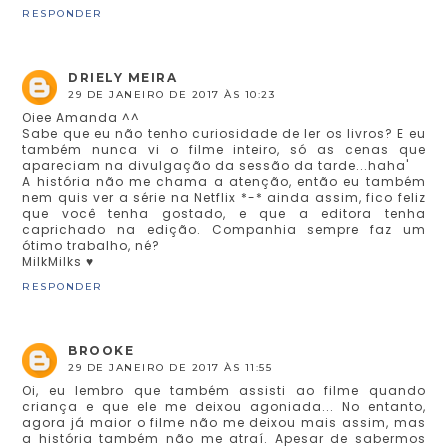
RESPONDER
DRIELY MEIRA
29 DE JANEIRO DE 2017 ÀS 10:23
Oiee Amanda ^^
Sabe que eu não tenho curiosidade de ler os livros? E eu
também nunca vi o filme inteiro, só as cenas que
apareciam na divulgação da sessão da tarde...haha'
A história não me chama a atenção, então eu também
nem quis ver a série na Netflix *-* ainda assim, fico feliz
que você tenha gostado, e que a editora tenha
caprichado na edição. Companhia sempre faz um
ótimo trabalho, né?
MilkMilks ♥
RESPONDER
BROOKE
29 DE JANEIRO DE 2017 ÀS 11:55
Oi, eu lembro que também assisti ao filme quando
criança e que ele me deixou agoniada... No entanto,
agora já maior o filme não me deixou mais assim, mas
a história também não me atraí. Apesar de sabermos