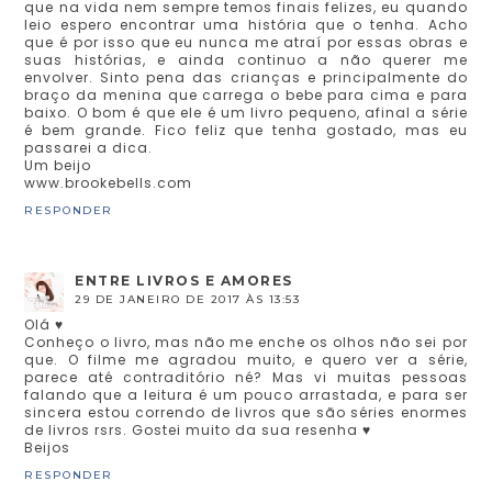
que na vida nem sempre temos finais felizes, eu quando
leio espero encontrar uma história que o tenha. Acho
que é por isso que eu nunca me atraí por essas obras e
suas histórias, e ainda continuo a não querer me
envolver. Sinto pena das crianças e principalmente do
braço da menina que carrega o bebe para cima e para
baixo. O bom é que ele é um livro pequeno, afinal a série
é bem grande. Fico feliz que tenha gostado, mas eu
passarei a dica.
Um beijo
www.brookebells.com
RESPONDER
ENTRE LIVROS E AMORES
29 DE JANEIRO DE 2017 ÀS 13:53
Olá ♥
Conheço o livro, mas não me enche os olhos não sei por
que. O filme me agradou muito, e quero ver a série,
parece até contraditório né? Mas vi muitas pessoas
falando que a leitura é um pouco arrastada, e para ser
sincera estou correndo de livros que são séries enormes
de livros rsrs. Gostei muito da sua resenha ♥
Beijos
RESPONDER