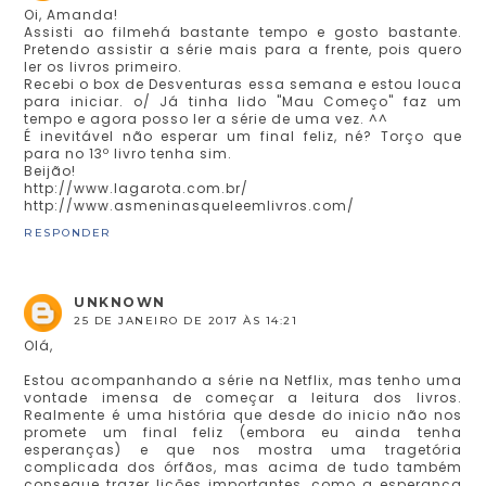
Oi, Amanda!
Assisti ao filmehá bastante tempo e gosto bastante.
Pretendo assistir a série mais para a frente, pois quero
ler os livros primeiro.
Recebi o box de Desventuras essa semana e estou louca
para iniciar. o/ Já tinha lido "Mau Começo" faz um
tempo e agora posso ler a série de uma vez. ^^
É inevitável não esperar um final feliz, né? Torço que
para no 13º livro tenha sim.
Beijão!
http://www.lagarota.com.br/
http://www.asmeninasqueleemlivros.com/
RESPONDER
UNKNOWN
25 DE JANEIRO DE 2017 ÀS 14:21
Olá,
Estou acompanhando a série na Netflix, mas tenho uma
vontade imensa de começar a leitura dos livros.
Realmente é uma história que desde do inicio não nos
promete um final feliz (embora eu ainda tenha
esperanças) e que nos mostra uma tragetória
complicada dos órfãos, mas acima de tudo também
consegue trazer lições importantes, como a esperança