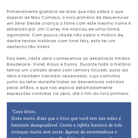
Primeiramente gostaria de dizer que não sabia o que
esperar de Mau Começo, o livro primeiro de
Desventuras
em Série
. Desde criança o filme com este mesmo nome é
estrelado por Jim Carrey me marcou de uma forma
agoniante. Com pouca idade não sabia o motivo de,
dentre tantas histórias com final feliz, esta ter um
desfecho tão infeliz.
Pois bem, nesta obra conhecemos os desditosos Irmãos
Baudelaire: Violet, Klaus e Sunny. Durante toda a história
temos um contato direto com Lemony
Snicket
, autor da
obra e também narrador observador, cujo caminha
junto ao leitor durante todas as desventuras sofridas
pelos órfãos, e que nos explica detalhadamente
expressões contidas na obra, até o fim do livro primeiro.
“Caro leitor,
Sinto muito dizer que o livro que você tem nas mãos é
bastante desagradável. Conta a infeliz história de três
crianças muito sem sorte. Apesar de encantadores e