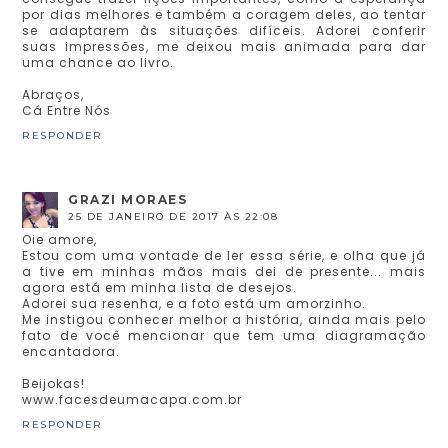
por dias melhores e também a coragem deles, ao tentar
se adaptarem às situações difíceis. Adorei conferir
suas impressões, me deixou mais animada para dar
uma chance ao livro.
Abraços,
Cá Entre Nós
RESPONDER
GRAZI MORAES
25 DE JANEIRO DE 2017 ÀS 22:08
Oie amore,
Estou com uma vontade de ler essa série, e olha que já
a tive em minhas mãos mais dei de presente... mais
agora está em minha lista de desejos.
Adorei sua resenha, e a foto está um amorzinho.
Me instigou conhecer melhor a história, ainda mais pelo
fato de você mencionar que tem uma diagramação
encantadora.
Beijokas!
www.facesdeumacapa.com.br
RESPONDER