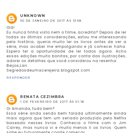
UNKNOWN
30 DE JANEIRO DE 2017 ÀS 13:58
Olá!
Eu nunca tinha visto nem o filme, acredita? Depois de ler
todas as ótimas considerações, estou me interessando
pela história; queria muito ler os livros antes de ver a
série, mas acabei me empolgando e já comecei haha.
Espero ter a oportunidade de ler todos agora. Acho
essas edições muito bonitas, por conta das ilustrações;
adorei os detalhes que você considerou na resenha.
Beijos,Lari.
Segredosdeumacerejeira.blogspot.com
RESPONDER
RENATA CEZIMBRA
1 DE FEVEREIRO DE 2017 ÀS 01:18
Oi Amanda, tudo bem?
Essa série anda sendo bem falada ultimamente ainda
mais agora que tem um seriado produzido pelo Netflix
baseado nesses livros. Conhecia o filme com o Jim
Carrey, mas nunca vi e muito menos li os livros. Quem
sabe eu futuramente cogite começar.