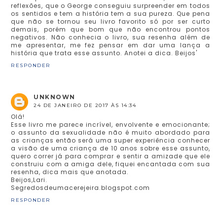
reflexões, que o George conseguiu surpreender em todos
os sentidos e tem a história tem a sua pureza. Que pena
que não se tornou seu livro favorito só por ser curto
demais, porém que bom que não encontrou pontos
negativos. Não conhecia o livro, sua resenha além de
me apresentar, me fez pensar em dar uma lança a
história que trata esse assunto. Anotei a dica. Beijos'
RESPONDER
UNKNOWN
24 DE JANEIRO DE 2017 ÀS 14:34
Olá!
Esse livro me parece incrível, envolvente e emocionante;
o assunto da sexualidade não é muito abordado para
as crianças então será uma super experiência conhecer
a visão de uma criança de 10 anos sobre esse assunto,
quero correr já para comprar e sentir a amizade que ele
construiu com a amiga dele, fiquei encantada com sua
resenha, dica mais que anotada.
Beijos,Lari.
Segredosdeumacerejeira.blogspot.com
RESPONDER