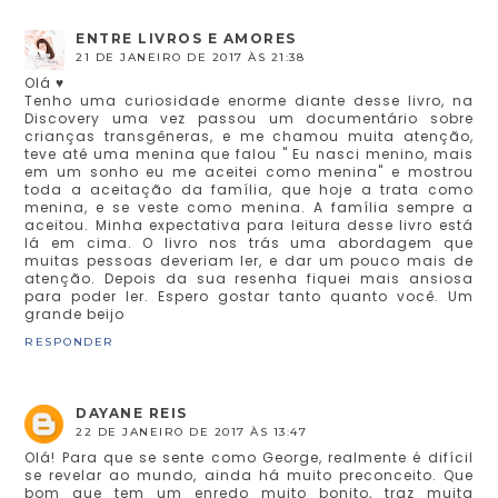
ENTRE LIVROS E AMORES
21 DE JANEIRO DE 2017 ÀS 21:38
Olá ♥
Tenho uma curiosidade enorme diante desse livro, na
Discovery uma vez passou um documentário sobre
crianças transgêneras, e me chamou muita atenção,
teve até uma menina que falou " Eu nasci menino, mais
em um sonho eu me aceitei como menina" e mostrou
toda a aceitação da família, que hoje a trata como
menina, e se veste como menina. A família sempre a
aceitou. Minha expectativa para leitura desse livro está
lá em cima. O livro nos trás uma abordagem que
muitas pessoas deveriam ler, e dar um pouco mais de
atenção. Depois da sua resenha fiquei mais ansiosa
para poder ler. Espero gostar tanto quanto você. Um
grande beijo
RESPONDER
DAYANE REIS
22 DE JANEIRO DE 2017 ÀS 13:47
Olá! Para que se sente como George, realmente é difícil
se revelar ao mundo, ainda há muito preconceito. Que
bom que tem um enredo muito bonito, traz muita