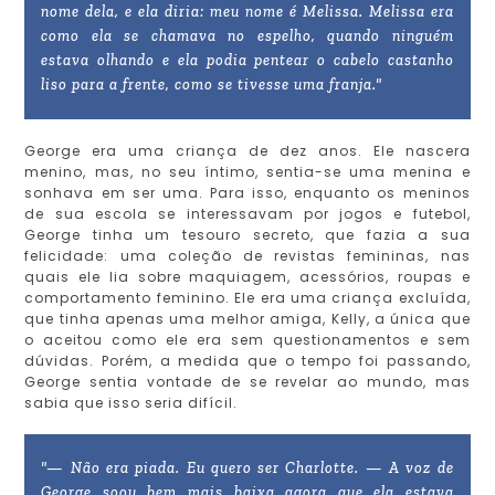
nome dela, e ela diria: meu nome é Melissa. Melissa era
como ela se chamava no espelho, quando ninguém
estava olhando e ela podia pentear o cabelo castanho
liso para a frente, como se tivesse uma franja."
George era uma criança de dez anos. Ele nascera
menino, mas, no seu íntimo, sentia-se uma menina e
sonhava em ser uma. Para isso, enquanto os meninos
de sua escola se interessavam por jogos e futebol,
George tinha um tesouro secreto, que fazia a sua
felicidade: uma coleção de revistas femininas, nas
quais ele lia sobre maquiagem, acessórios, roupas e
comportamento feminino. Ele era uma criança excluída,
que tinha apenas uma melhor amiga, Kelly, a única que
o aceitou como ele era sem questionamentos e sem
dúvidas. Porém, a medida que o tempo foi passando,
George sentia vontade de se revelar ao mundo, mas
sabia que isso seria difícil.
"— Não era piada. Eu quero ser Charlotte. — A voz de
George soou bem mais baixa agora que ela estava