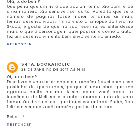
Olá, tudo bem?
Que pena que um livro que traz um tema tão bom, e de
uma maneira tão sensivel, ser curto. Acredito que se o
número de páginas fosse maior, teríamos ai mais
temas desenvolvidos. Tinha visto a sinopse do livro no
Skoob, e gostei de que na sua resenha, eu entendesse
mais o que o personagem quer passar, e como o autor
fez um desenvolvimento bem envolvente no enredo.
RESPONDER
SRTA. BOOKAHOLIC
28 DE JANEIRO DE 2017 ÀS 16:19
Oi, tudo bem?
Esse livro é uma belezinha e eu também fiquei com esse
gostinho de quero mais, porque é uma obra que me
agradou muito mesmo. Assim como você adorei a
inocência de Melissa e o autor abordou tudo de uma
forma tão direta e real, que fiquei encantada. Enfim, fico
feliz em ver que você também gostou da leitura.
Beijos :*
RESPONDER