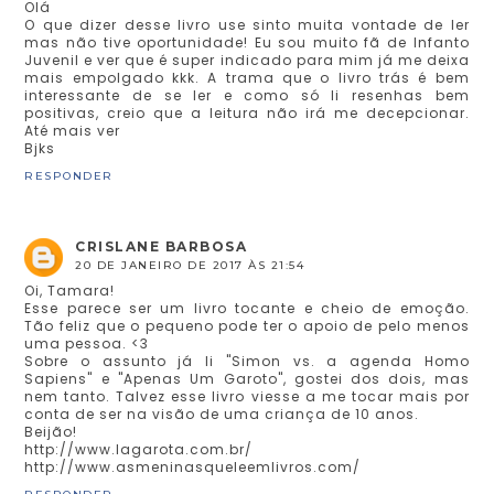
Olá
O que dizer desse livro use sinto muita vontade de ler
mas não tive oportunidade! Eu sou muito fã de Infanto
Juvenil e ver que é super indicado para mim já me deixa
mais empolgado kkk. A trama que o livro trás é bem
interessante de se ler e como só li resenhas bem
positivas, creio que a leitura não irá me decepcionar.
Até mais ver
Bjks
RESPONDER
CRISLANE BARBOSA
20 DE JANEIRO DE 2017 ÀS 21:54
Oi, Tamara!
Esse parece ser um livro tocante e cheio de emoção.
Tão feliz que o pequeno pode ter o apoio de pelo menos
uma pessoa. <3
Sobre o assunto já li "Simon vs. a agenda Homo
Sapiens" e "Apenas Um Garoto", gostei dos dois, mas
nem tanto. Talvez esse livro viesse a me tocar mais por
conta de ser na visão de uma criança de 10 anos.
Beijão!
http://www.lagarota.com.br/
http://www.asmeninasqueleemlivros.com/