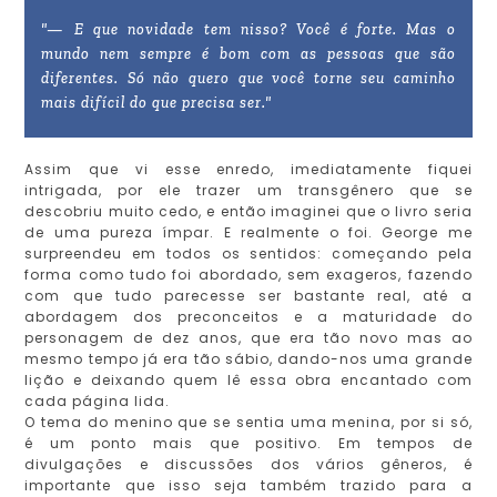
"— E que novidade tem nisso? Você é forte. Mas o
mundo nem sempre é bom com as pessoas que são
diferentes. Só não quero que você torne seu caminho
mais difícil do que precisa ser."
Assim que vi esse enredo, imediatamente fiquei
intrigada, por ele trazer um transgênero que se
descobriu muito cedo, e então imaginei que o livro seria
de uma pureza ímpar. E realmente o foi. George me
surpreendeu em todos os sentidos: começando pela
forma como tudo foi abordado, sem exageros, fazendo
com que tudo parecesse ser bastante real, até a
abordagem dos preconceitos e a maturidade do
personagem de dez anos, que era tão novo mas ao
mesmo tempo já era tão sábio, dando-nos uma grande
lição e deixando quem lê essa obra encantado com
cada página lida.
O tema do menino que se sentia uma menina, por si só,
é um ponto mais que positivo. Em tempos de
divulgações e discussões dos vários gêneros, é
importante que isso seja também trazido para a