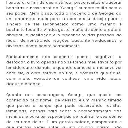
literatura, a fim de desmistificar preconceitos e quebrar
barreiras e nesse sentido "George" cumpre muito bem o
seu papel. Além disso, toda a inocência de George, dá
um charme a mais para a obra e seu desejo puro e
sincero de ser reconhecido como uma menina é
bastante tocante. Ainda, gostei muito de como a autora
abordou a aceitação e o preconceito das pessoas ao
redor, demonstrando reações bastante verdadeiras e
diversas, como ocorre normalmente.
Particularmente não encontrei pontos negativos a
destacar, o livro apenas não se tornou meu favorito por
ter sido curto demais, e quando comecei a me envolver
com ele, a obra estava no fim, e confesso que fiquei
com muita vontade de conhecer uma vida futura
daquela criança.
Quanto aos personagens, George, que queria ser
conhecido pelo nome de Melissa, é um menino tímido
que passa o tempo que pode observando revistas
femininas, apenas para saber o comportamento das
meninas e para ter esperanças de realizar o seu sonho
de ser uma delas. É um garoto calado, comportado e
que muitas vezes sofre Bulling calado, porém, não