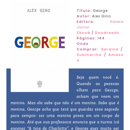
Título:
George
Autor:
Alex Gino
Editora:
Galera
Júnior
Skoob
/
Goodreads
Páginas:
144
Onde
Comprar:
Saraiva
/
Submarino
/
Amazo
n
Seja quem você é.
Quando as pessoas
olham para George,
acham que veem um
menino. Mas ela sabe que não é um menino. Sabe que é
menina. George acha que terá que guardar esse segredo
para sempre: ser uma menina presa em um corpo de
menino. Até que sua professora anuncia que a turma irá
encenar “A teia de Charlotte”, e George quer muito ser