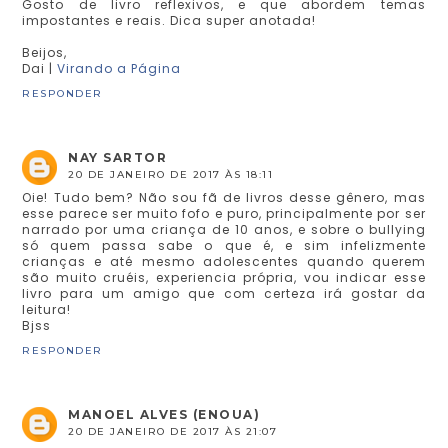
Gosto de livro reflexivos, e que abordem temas
impostantes e reais. Dica super anotada!
Beijos,
Dai |
Virando a Página
RESPONDER
NAY SARTOR
20 DE JANEIRO DE 2017 ÀS 18:11
Oie! Tudo bem? Não sou fã de livros desse gênero, mas
esse parece ser muito fofo e puro, principalmente por ser
narrado por uma criança de 10 anos, e sobre o bullying
só quem passa sabe o que é, e sim infelizmente
crianças e até mesmo adolescentes quando querem
são muito cruéis, experiencia própria, vou indicar esse
livro para um amigo que com certeza irá gostar da
leitura!
Bjss
RESPONDER
MANOEL ALVES (ENOUA)
20 DE JANEIRO DE 2017 ÀS 21:07