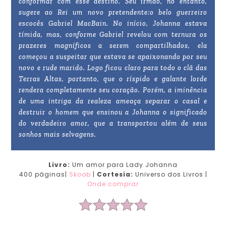
conformar com esse destino. Seu irmão, no entanto,
sugere ao Rei um novo pretendente:o belo guerreiro
escocês Gabriel MacBain. No início, Johanna estava
tímida, mas, conforme Gabriel revelou com ternura os
prazeres magníficos a serem compartilhados, ela
começou a suspeitar que estava se apaixonando por seu
novo e rude marido. Logo ficou claro para todo o clã das
Terras Altas, portanto, que o ríspido e galante lorde
rendera completamente seu coração. Porém, a iminência
de uma intriga da realeza ameaça separar o casal e
destruir o homem que ensinou a Johanna o significado
do verdadeiro amor, que a transportou além de seus
sonhos mais selvagens.
Livro:
Um amor para Lady Johanna
400 páginas|
Skoob
|
Cortesia:
Universo dos Livros |
Onde comprar