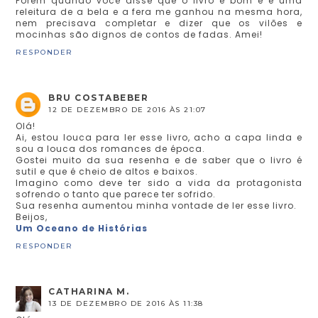
Porém quando você disse que o livro é bom e é uma
releitura de a bela e a fera me ganhou na mesma hora,
nem precisava completar e dizer que os vilões e
mocinhas são dignos de contos de fadas. Amei!
RESPONDER
BRU COSTABEBER
12 DE DEZEMBRO DE 2016 ÀS 21:07
Olá!
Ai, estou louca para ler esse livro, acho a capa linda e
sou a louca dos romances de época.
Gostei muito da sua resenha e de saber que o livro é
sutil e que é cheio de altos e baixos.
Imagino como deve ter sido a vida da protagonista
sofrendo o tanto que parece ter sofrido.
Sua resenha aumentou minha vontade de ler esse livro.
Beijos,
Um Oceano de Histórias
RESPONDER
CATHARINA M.
13 DE DEZEMBRO DE 2016 ÀS 11:38