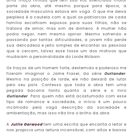
uma moça tímida que tem sua voz silenciada maior
parte da obra, até mesmo porque para época, a
sociedade masculina estava em voga. O que me deixa
perplexa é a cautela com a qual os patriarcas de cada
família escolhiam esposos para suas filhas, não se
tratava de amor, mas sim de dinheiro. A mulher não
podia negar, nem mesmo opinar. Mesmo sofrendo e
passando por tantas dificuldades, a jovem não perde
sua delicadeza e jeito simples de encantar as pessoas
que a cercam, talvez esse fosse um dos motivos que
mudaram a personalidade do Lorde Mcbain.
Os traços de um homem forte, destemido e poderoso me
fizeram imaginar o Jame Fraser, da série
Outlander
.
Mesmo na posição de lorde, ele não deixará de lutar
pelo seu país. Confesso que toda a obra tem uma
pegada bacana tanto quanto a série e o livro
Outlander
. Para quem não está acostumado com esse
tipo de romance e sociedade, o início é um pouco
incômodo pela vaga descrição da sociedade e
ambientação, mas isso não tira o brilho da obra.
A
Jullie Garwood
tem uma escrita que encanta o leitor e
nos propicia uma leitura incansável, com altos e baixos