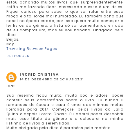
estou achando muitos livros que, surpreendentemente,
estão me fazendo ficar interessada e esse é um deles.
Fiquei curiosa para saber o que vai rolar entre essa
moça e o tal lorde mal humorado. Eu também acho que
nasci na época errada, por isso quero muito começar a
ler livros do gênero, a lista só vai aumentando e nada
de eu comprar um, mas eu vou hahaha. Obrigada pela
dica.
Beijos,
Nay
Traveling Between Pages
RESPONDER
INGRID CRISTINA
14 DE DEZEMBRO DE 2016 ÀS 23:21
Olá!!
Sua resenha ficou muito, muito boa e adorei poder
conferir seus comentários sobre o livro. Eu nunca li
romances de época e essa é uma das minhas metas
literárias para 2017. Começarei pelos livros da Júlia
Quinn e depois Loreta Chase. Eu adorei poder descobrir
mais esse título do gênero e o colocarei na minha
listinha de livros a serem lidos.
Muito obrigada pela dica é parabéns pela matéria.