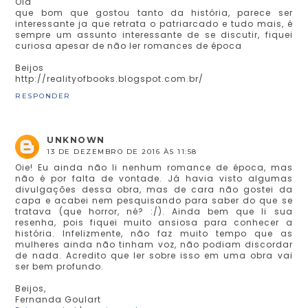
Olá
que bom que gostou tanto da história, parece ser
interessante ja que retrata o patriarcado e tudo mais, é
sempre um assunto interessante de se discutir, fiquei
curiosa apesar de não ler romances de época
Beijos
http://realityofbooks.blogspot.com.br/
RESPONDER
UNKNOWN
13 DE DEZEMBRO DE 2016 ÀS 11:58
Oie! Eu ainda não li nenhum romance de época, mas
não é por falta de vontade. Já havia visto algumas
divulgações dessa obra, mas de cara não gostei da
capa e acabei nem pesquisando para saber do que se
tratava (que horror, né? :/). Ainda bem que li sua
resenha, pois fiquei muito ansiosa para conhecer a
história. Infelizmente, não faz muito tempo que as
mulheres ainda não tinham voz, não podiam discordar
de nada. Acredito que ler sobre isso em uma obra vai
ser bem profundo.
Beijos,
Fernanda Goulart