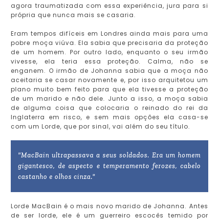
agora traumatizada com essa experiência, jura para si
própria que nunca mais se casaria.
Eram tempos difíceis em Londres ainda mais para uma
pobre moça viúva. Ela sabia que precisaria da proteção
de um homem. Por outro lado, enquanto o seu irmão
vivesse, ela teria essa proteção. Calma, não se
enganem. O irmão de Johanna sabia que a moça não
aceitaria se casar novamente e, por isso arquitetou um
plano muito bem feito para que ela tivesse a proteção
de um marido e não dele. Junto a isso, a moça sabia
de alguma coisa que colocaria o reinado do rei da
Inglaterra em risco, e sem mais opções ela casa-se
com um Lorde, que por sinal, vai além do seu título.
"MacBain ultrapassava a seus soldados. Era um homem
gigantesco, de aspecto e temperamento ferozes, cabelo
castanho e olhos cinza."
Lorde MacBain é o mais novo marido de Johanna. Antes
de ser lorde, ele é um guerreiro escocês temido por