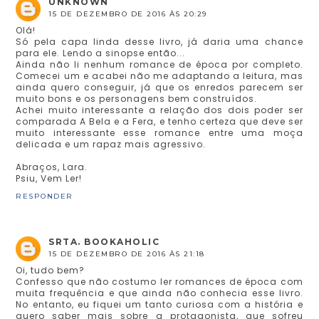
UNKNOWN
15 DE DEZEMBRO DE 2016 ÀS 20:29
Olá!
Só pela capa linda desse livro, já daria uma chance
para ele. Lendo a sinopse então...
Ainda não li nenhum romance de época por completo.
Comecei um e acabei não me adaptando a leitura, mas
ainda quero conseguir, já que os enredos parecem ser
muito bons e os personagens bem construídos.
Achei muito interessante a relação dos dois poder ser
comparada A Bela e a Fera, e tenho certeza que deve ser
muito interessante esse romance entre uma moça
delicada e um rapaz mais agressivo.
Abraços, Lara.
Psiu, Vem Ler!
RESPONDER
SRTA. BOOKAHOLIC
15 DE DEZEMBRO DE 2016 ÀS 21:18
Oi, tudo bem?
Confesso que não costumo ler romances de época com
muita frequência e que ainda não conhecia esse livro.
No entanto, eu fiquei um tanto curiosa com a história e
quero saber mais sobre a protagonista, que sofreu