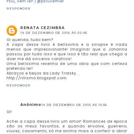
Psiu, vem ler!
|
@psiuvemler
RESPONDER
RENATA CEZIMBRA
14 DE DEZEMBRO DE 2016 ÀS 02:06
Oi querida, tudo bem?
A capa desse livro é belíssima e a sinopse é nada
menos que impressionante! Imaginar que a Johanna
passou por tudo isso e que isso é tão real que chega a
doer me dá sinceros calafrios!
Uma belíssima resenha de uma obra que com certeza
pretendo ler!
Abraços e beijos da Lady Trotsky...
http://rillismo.blogspot.com
RESPONDER
Anônimo
14 DE DEZEMBRO DE 2016 ÀS 15:56
Oi!
Achei a capa desse livro um amor! Romances de época
são os meus favoritos, e quando envolve, guerreiro,
viuvez, casamento, só me anima mais a conferir a obra!