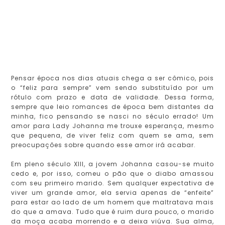
Pensar época nos dias atuais chega a ser cômico, pois
o “feliz para sempre” vem sendo substituído por um
rótulo com prazo e data de validade. Dessa forma,
sempre que leio romances de época bem distantes da
minha, fico pensando se nasci no século errado! Um
amor para Lady Johanna me trouxe esperança, mesmo
que pequena, de viver feliz com quem se ama, sem
preocupações sobre quando esse amor irá acabar.
Em pleno século XIII, a jovem Johanna casou-se muito
cedo e, por isso, comeu o pão que o diabo amassou
com seu primeiro marido. Sem qualquer expectativa de
viver um grande amor, ela servia apenas de “enfeite”
para estar ao lado de um homem que maltratava mais
do que a amava. Tudo que é ruim dura pouco, o marido
da moça acaba morrendo e a deixa viúva. Sua alma,