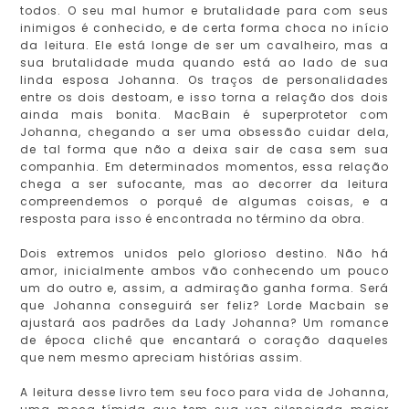
todos. O seu mal humor e brutalidade para com seus
inimigos é conhecido, e de certa forma choca no início
da leitura. Ele está longe de ser um cavalheiro, mas a
sua brutalidade muda quando está ao lado de sua
linda esposa Johanna. Os traços de personalidades
entre os dois destoam, e isso torna a relação dos dois
ainda mais bonita. MacBain é superprotetor com
Johanna, chegando a ser uma obsessão cuidar dela,
de tal forma que não a deixa sair de casa sem sua
companhia. Em determinados momentos, essa relação
chega a ser sufocante, mas ao decorrer da leitura
compreendemos o porquê de algumas coisas, e a
resposta para isso é encontrada no término da obra.
Dois extremos unidos pelo glorioso destino. Não há
amor, inicialmente ambos vão conhecendo um pouco
um do outro e, assim, a admiração ganha forma. Será
que Johanna conseguirá ser feliz? Lorde Macbain se
ajustará aos padrões da Lady Johanna? Um romance
de época clichê que encantará o coração daqueles
que nem mesmo apreciam histórias assim.
A leitura desse livro tem seu foco para vida de Johanna,