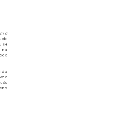
am a
uele
uise
e na
tado
vida
como
ocês
pena