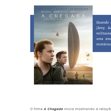
Quando s
(Amy Ad
militare
uma ame
mistério
O filme
A Chegada
inicia mostrando a relaçã