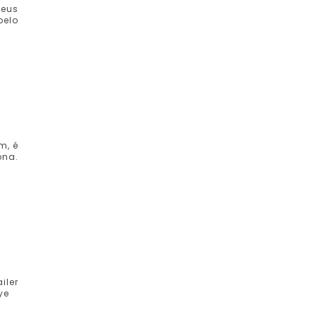
seus
pelo
m, é
ona.
iler
ye