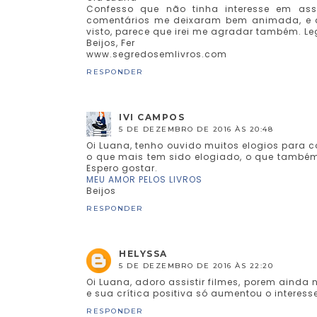
Confesso que não tinha interesse em assis
comentários me deixaram bem animada, e ago
visto, parece que irei me agradar também. Leg
Beijos, Fer
www.segredosemlivros.com
RESPONDER
IVI CAMPOS
5 DE DEZEMBRO DE 2016 ÀS 20:48
Oi Luana, tenho ouvido muitos elogios para 
o que mais tem sido elogiado, o que també
Espero gostar.
MEU AMOR PELOS LIVROS
Beijos
RESPONDER
HELYSSA
5 DE DEZEMBRO DE 2016 ÀS 22:20
Oi Luana, adoro assistir filmes, porem ainda n
e sua crítica positiva só aumentou o interess
RESPONDER