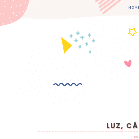
HOM
LUZ, C
05