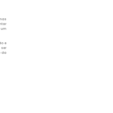
 mas
ntar
é um
do e
 ser
o da