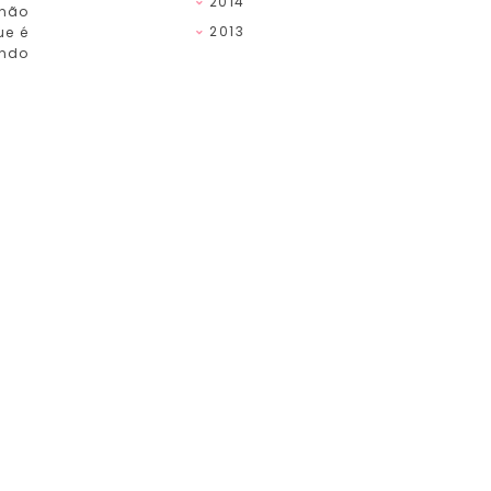
2014
 não
2013
ue é
endo