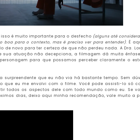
 isso é muito importante para o desfecho
(alguns até consider
o boa para o contexto, mas é preciso ver para entender)
. É aq
tudo de novo para ter certeza de que não perdeu nada. A Dra. Lo
 e sua atuação não decepciona, a filmagem dá muita ênfas
a personagem para que possamos perceber claramente o es
ica surpreendente que eu não via há bastante tempo. Sem dú
nto que eu me envolvi com o filme. Você pode assisti-lo só 
scutir todos os aspectos dele com todo mundo como eu. Se v
óximos dias, deixo aqui minha recomendação, vale muito a 
.