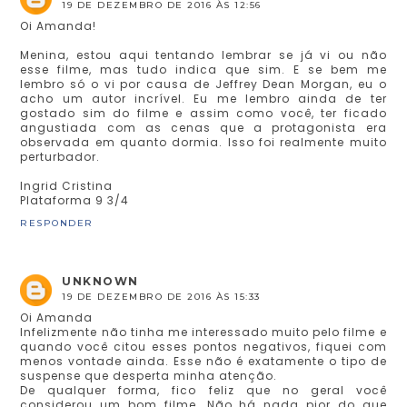
19 DE DEZEMBRO DE 2016 ÀS 12:56
Oi Amanda!
Menina, estou aqui tentando lembrar se já vi ou não
esse filme, mas tudo indica que sim. E se bem me
lembro só o vi por causa de Jeffrey Dean Morgan, eu o
acho um autor incrível. Eu me lembro ainda de ter
gostado sim do filme e assim como você, ter ficado
angustiada com as cenas que a protagonista era
observada em quanto dormia. Isso foi realmente muito
perturbador.
Ingrid Cristina
Plataforma 9 3/4
RESPONDER
UNKNOWN
19 DE DEZEMBRO DE 2016 ÀS 15:33
Oi Amanda
Infelizmente não tinha me interessado muito pelo filme e
quando você citou esses pontos negativos, fiquei com
menos vontade ainda. Esse não é exatamente o tipo de
suspense que desperta minha atenção.
De qualquer forma, fico feliz que no geral você
considerou um bom filme. Não há nada pior do que