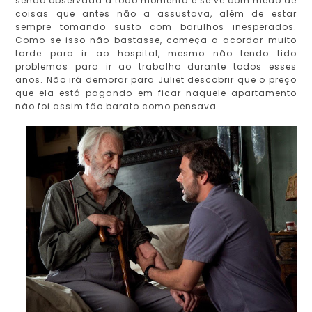
sendo observada a todo momento e se vê com medo de
coisas que antes não a assustava, além de estar
sempre tomando susto com barulhos inesperados.
Como se isso não bastasse, começa a acordar muito
tarde para ir ao hospital, mesmo não tendo tido
problemas para ir ao trabalho durante todos esses
anos. Não irá demorar para Juliet descobrir que o preço
que ela está pagando em ficar naquele apartamento
não foi assim tão barato como pensava.