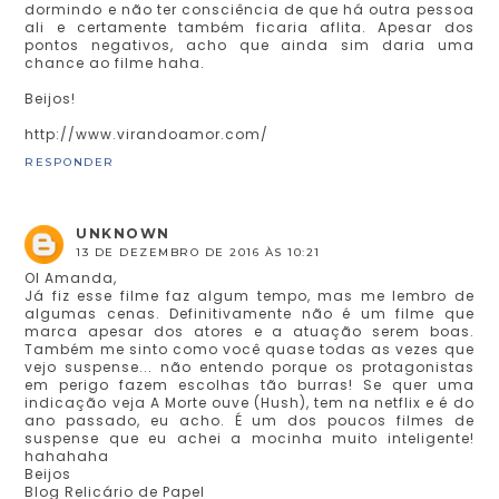
dormindo e não ter consciência de que há outra pessoa
ali e certamente também ficaria aflita. Apesar dos
pontos negativos, acho que ainda sim daria uma
chance ao filme haha.
Beijos!
http://www.virandoamor.com/
RESPONDER
UNKNOWN
13 DE DEZEMBRO DE 2016 ÀS 10:21
OI Amanda,
Já fiz esse filme faz algum tempo, mas me lembro de
algumas cenas. Definitivamente não é um filme que
marca apesar dos atores e a atuação serem boas.
Também me sinto como você quase todas as vezes que
vejo suspense... não entendo porque os protagonistas
em perigo fazem escolhas tão burras! Se quer uma
indicação veja A Morte ouve (Hush), tem na netflix e é do
ano passado, eu acho. É um dos poucos filmes de
suspense que eu achei a mocinha muito inteligente!
hahahaha
Beijos
Blog Relicário de Papel