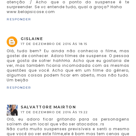
atenção :/ Acho que o ponto do suspense é te
surpreender. Se vc entende tudo, qual a graça? Haha
www.belapsicose.com
RESPONDER
GISLAINE
17 DE DEZEMBRO DE 2016 ÀS 18:15
Olá, tudo bem? Eu ainda não conhecia o filme, mas
gostei de conhecer. Adoro filmes de suspense. O pessoa
que gosta de sofrer hahhHa. Acho que eu gostaria de
ver, mas também ficaria incomodada com as mesmas
questões que você. Acho que em um filme do gênero,
algumas coisas podem ficar em aberto, mas não tudo.
Um beijão
RESPONDER
SALVATTORE MAIRTON
17 DE DEZEMBRO DE 2016 ÀS 19:22
Olá, eu adoro ficar gritando para os personagens
saírem de um local que vão ser atacados..rs
Não curto muito suspenses previsíveis e senti o mesmo
que você ao ver este filme,ele é bom mas tem cenas que