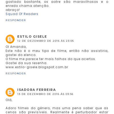
gostado bastante, os aotre são maravilhosos e o
enredo chama atenção.
abraço!
Squad Of Readers
RESPONDER
ESTILO GISELE
12 DE DEZEMBRO DE 2016 ÀS 23:05
OI Amanda,
Este não é o meu tipo de filme, então não assistiria,
gostei do elenco.
O filme me parece ter mais falhas do que acertos.
Gostei da sua resenha.
www.estilo-gisele.blogspot.com.br
RESPONDER
ISADORA FERREIRA
13 DE DEZEMBRO DE 2016 ÀS 09:56
Olá,
Adoro filmes do gênero, mas uma pena saber que as
cenas são previsíveis. Realmente é perturbador estar