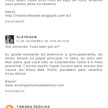
mais, quem sabe uma hora eu veja de novo, entendo
seus pontos ditos na resenha
beijos
http://realityofbooks.blogspot.com.br/
RESPONDER
GLEYDSON
15 DE DEZEMBRO DE 2016 ÀS 15:53
Olá, Amanda. Tudo bem por aí?
Eu gostei bastante da premissa e, principalmente, da
Hilary Swank no papel principal <3 Sério, eu amo ela!
Mas pena que você não se surpreendeu tanto e é meio
previsível :( Ainda assim, fiquei curioso para assistir por
causa da Hilary kkkk. Enfim, parabéns pela resenha,
ficou ótima!
Beijos!
www.acampamentodaleitura.com
RESPONDER
TAMARA PADILHA