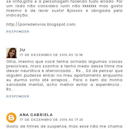
se irrita,grita e a personagem fazendo tudo errado. Por
um lado não considero ruim não kkkkkkk mas gosto
mesmo é de levar susto! Bjossss e obrigada pela
indicação.
http://porredelivros.blogspot.com
RESPONDER
JU
17 DE DEZEMBRO DE 2016 ÀS 15:18
Olha, mesmo que você tenha achado algumas coisas
previsíveis, moro sozinha e tenho medo desse filme me
deixar neurótica e aterrorizada... Rs... Só de pensar que
alguém pudesse entrar no meu apartamento enquanto
eu durmo sinto até arrepios... Para o bem da minha
sanidade mental, acho melhor evitar a experiência...
Rs...
RESPONDER
ANA GABRIELA
17 DE DEZEMBRO DE 2016 ÀS 17:26
Gosto de filmes de suspense, mas esse não me chama