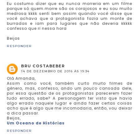
Eu costumo dizer que eu nunca morreria em um filme
porque só quem.morre são os corajosos e eu sou muito
medrosa kkkk senti bem assim quando você disse que
você achava que a protagonista fazia um monte de
burradas e iam para lugares que não deveria kkkkk
confesso que ri nessa hora
Beijos
RESPONDER
BRU COSTABEBER
14 DE DEZEMBRO DE 2016 ÀS 19:34
Olá Amanda,
Assim como você, também curto muito filmes de
gênero, mas, confesso, ando um pouco cansada dele,
por essa questão de os protagonistas parecerem fazer
tudo errado, sabe? A personagem ter visto que havia
algo errado naquele lugar e ainda fazer certas coisas
acho que é algo que me incomodaria, então, vou deixar
a dica passar.
Beijos,
Um Oceano de Histórias
RESPONDER