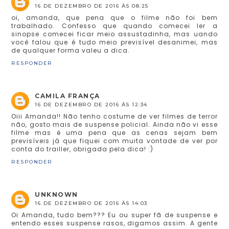
16 DE DEZEMBRO DE 2016 ÀS 08:25
oi, amanda, que pena que o filme não foi bem
trabalhado. Confesso que quando comecei ler a
sinopse comecei ficar meio assustadinha, mas uando
você falou que é tudo meio previsível desanimei, mas
de qualquer forma valeu a dica.
RESPONDER
CAMILA FRANÇA
16 DE DEZEMBRO DE 2016 ÀS 12:34
Oiii Amanda!! Não tenho costume de ver filmes de terror
não, gosto mais de suspense policial. Ainda não vi esse
filme mas é uma pena que as cenas sejam bem
previsíveis já que fiquei com muita vontade de ver por
conta do trailler, obrigada pela dica! :)
RESPONDER
UNKNOWN
16 DE DEZEMBRO DE 2016 ÀS 14:03
Oi Amanda, tudo bem??? Eu ou super fã de suspense e
entendo esses suspense rasos, digamos assim. A gente