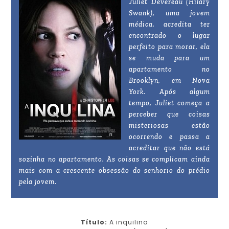
Juliet Devereau (Hilary
Swank), uma jovem
médica, acredita ter
encontrado o lugar
perfeito para morar, ela
se muda para um
apartamento no
Brooklyn, em Nova
York. Após algum
tempo, Juliet começa a
perceber que coisas
misteriosas estão
ocorrendo e passa a
acreditar que não está
sozinha no apartamento. As coisas se complicam ainda
mais com a crescente obsessão do senhorio do prédio
pela jovem.
Título:
A inquilina