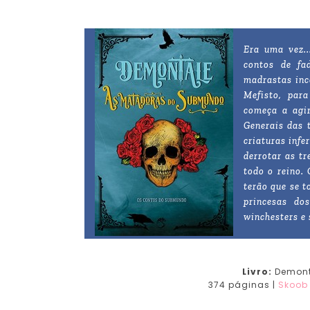
Era uma vez..
contos de fa
madrastas inc
Mefisto, par
começa a agir
Generais das 
criaturas infe
derrotar as t
todo o reino.
terão que se 
princesas do
winchesters e 
Livro:
Demont
374 páginas |
Skoob