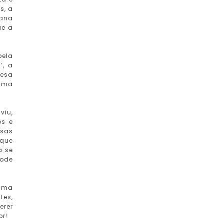
s, a
mana
ue a
bela
’, a
cesa
 uma
viu,
os e
ssas
 que
a se
pode
 uma
tes,
erer
or!