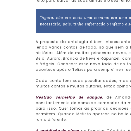
feito para salvar as suas almas e o seu reino.
“Agora, não era mais uma menina: era uma mu
necessário, pois, tinha enfrentado o inferno e 
A proposta da antologia é bem interessante 
lendo vários contos de fada, só que sem a
histórias. Além de muitas princesas novas
Bela, Aurora, Branca de Neve e Rapunzel; co
e frágeis. Conhecer esse novo lado delas f
acontece após o ‘felizes para sempre’ nem s
Cada conto tem suas peculiaridades, mas
muitos contos e muitos autores, então opinar
Vestido vermelho de sangue
, de Amanda
constantemente de como se comportar da 
para isso. Quer tomar as próprias decisões
permitem. Quando Mefisto aparece no baile 
rumo diferente.
A maldição do cisne
, de Francine Cândido: 