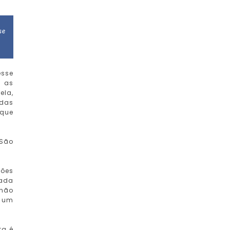
se
esse
s as
ela,
adas
 que
 São
ões
nada
 não
m um
ta é