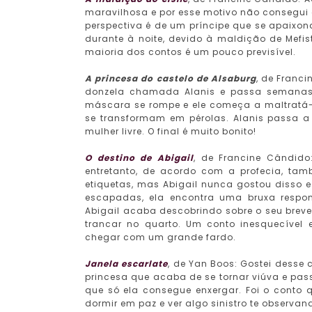
maravilhosa e por esse motivo não consegui e
perspectiva é de um príncipe que se apaix
durante à noite, devido à maldição de Mefist
maioria dos contos é um pouco previsível.
A princesa do castelo de Alsaburg
, de Franc
donzela chamada Alanis e passa semanas 
máscara se rompe e ele começa a maltratá-l
se transformam em pérolas. Alanis passa a 
mulher livre. O final é muito bonito!
O destino de Abigail
, de Francine Cândido:
entretanto, de acordo com a profecia, t
etiquetas, mas Abigail nunca gostou disso e
escapadas, ela encontra uma bruxa respon
Abigail acaba descobrindo sobre o seu breve 
trancar no quarto. Um conto inesquecível 
chegar com um grande fardo.
Janela escarlate
, de Yan Boos: Gostei desse
princesa que acaba de se tornar viúva e pas
que só ela consegue enxergar. Foi o conto 
dormir em paz e ver algo sinistro te observa