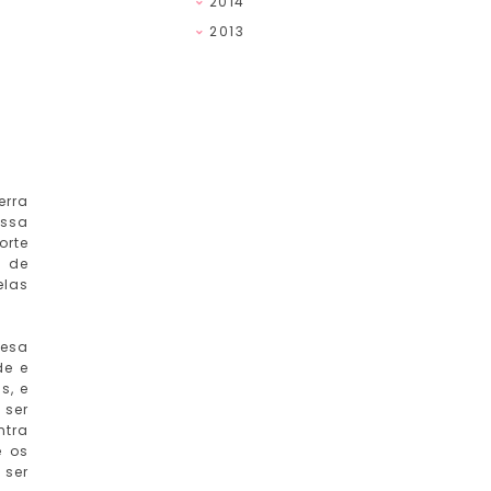
2014
2013
erra
assa
orte
s de
elas
cesa
de e
s, e
 ser
ntra
e os
 ser