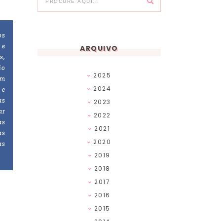
os
 e
ARQUIVO
s,
io
2025
em
2024
 e
as
2023
ar
2022
as
2021
as
2020
as
2019
2018
2017
2016
2015