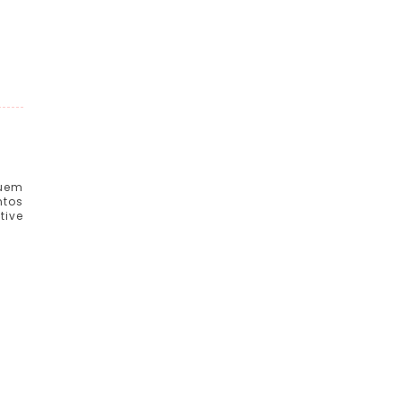
suem
ntos
tive