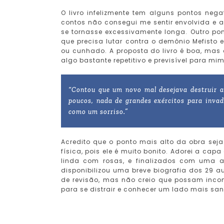
O livro infelizmente tem alguns pontos negat
contos não consegui me sentir envolvida e 
se tornasse excessivamente longa. Outro po
que precisa lutar contra o demônio Mefisto e
ou cunhado. A proposta do livro é boa, m
algo bastante repetitivo e previsível para mim
“Contou que um novo mal desejava destruir a
poucos, nada de grandes exércitos para invad
como um sorriso.”
Acredito que o ponto mais alto da obra seja
física, pois ele é muito bonito. Adorei a ca
linda com rosas, e finalizados com uma arm
disponibilizou uma breve biografia dos 29 au
de revisão, mas não creio que possam incomo
para se distrair e conhecer um lado mais san