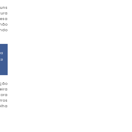
guns
tura
cesa
rmão
endo
os
to
ição
eira
tora
rros
olha