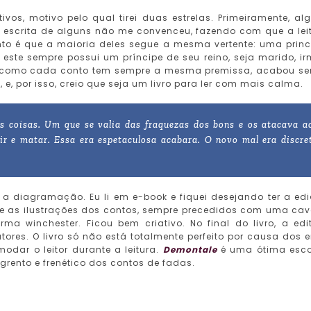
ivos, motivo pelo qual tirei duas estrelas. Primeiramente, al
a escrita de alguns não me convenceu, fazendo com que a lei
nto é que a maioria deles segue a mesma vertente: uma prin
 este sempre possui um príncipe de seu reino, seja marido, i
as como cada conto tem sempre a mesma premissa, acabou s
, e, por isso, creio que seja um livro para ler com mais calma.
s coisas. Um que se valia das fraquezas dos bons e os atacava a
ir e matar. Essa era espetaculosa acabara. O novo mal era discre
 a diagramação. Eu li em e-book e fiquei desejando ter a ed
pa e as ilustrações dos contos, sempre precedidos com uma cav
a winchester. Ficou bem criativo. No final do livro, a edi
tores. O livro só não está totalmente perfeito por causa dos e
dar o leitor durante a leitura.
Demontale
é uma ótima esc
grento e frenético dos contos de fadas.