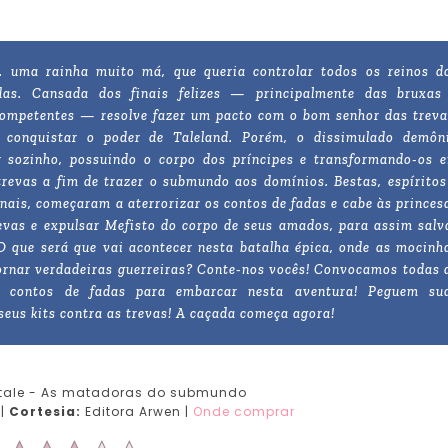
. uma rainha muito má, que queria controlar todos os reinos d
das. Cansada dos finais felizes — principalmente das bruxas
ompetentes — resolve fazer um pacto com o bom senhor das treva
a conquistar o poder de Taleland. Porém, o dissimulado demôn
 sozinho, possuindo o corpo dos príncipes e transformando-os 
trevas a fim de trazer o submundo aos domínios. Bestas, espíritos
rnais, começaram a aterrorizar os contos de fadas e cabe às princes
revas e expulsar Mefisto do corpo de seus amados, para assim salv
 O que será que vai acontecer nesta batalha épica, onde as mocinh
tornar verdadeiras guerreiras? Conte-nos vocês! Convocamos todas 
s contos de fadas para embarcar nesta aventura! Peguem su
seus kits contra as trevas! A caçada começa agora!
ale - As matadoras do submundo
|
Cortesia:
Editora Arwen |
Onde comprar