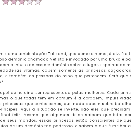
m como ambientação Taleland, que como o nome já diz, é a t
eroso demônio chamado Mefisto é invocado por uma bruxa e p
 com o intuito de exercer domínio sobre o lugar, espalhando m
verdadeiras vítimas, cabem somente às princesas caçadora
o, e também as pessoas do reino que pertencem. Será que 
e?
 papel de heroína ser representado pelas mulheres. Cada prin
o, mas o que todas têm em comum é a coragem, impulsivida
das princesas que conhecemos, que nada sabem sobre batalha
íncipes. Aqui a situação se inverte, são eles que precisam
final feliz. Mesmo que algumas delas saibam que lutar co
de seus maridos, essas princesas estão conscientes de qu
culos de um demônio tão poderoso, e sabem o que é melhor a