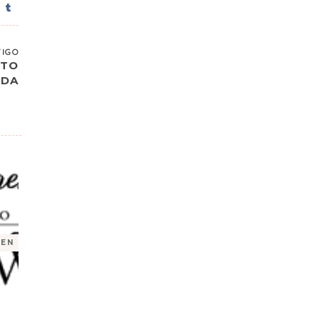
TIGO
STO
IDA
WEN