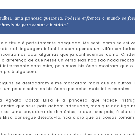
lher, uma princesa guerreira. Poderia enfrentar o mundo se fos
sobrevivido para contar a história.”
e o título é perfeitamente adequado. Me senti como se estiv
 habitual linguagem infantil e com apenas um vilão em toda
, encontramos aqui algumas que já conhecemos, como: Cinder
m a diferença de que nesse universo elas não são nada recat
oi interessante para mim, pois suas histórias mostram que o
empre é algo bom.
 alguns se destacaram e me marcaram mais que os outros.
ei um pouco sobre as histórias que achei mais interessantes.
 Ághata Costa: Elisa é a princesa que recebe instruç
maneira que seus pais acham adequado, mas que não liga 
 e ser uma caçadora de demônios, o que seus pais, é claro,
e Elisa consegue detectá-lo, fica claro que as coisas toma
Admito que amei a maioria dos contos dessa autora, sua escri