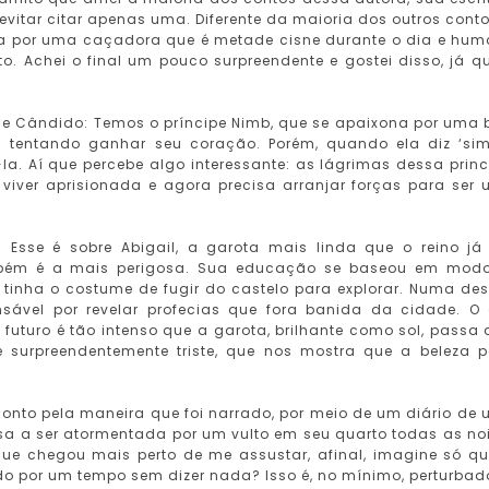
vitar citar apenas uma. Diferente da maioria dos outros conto
ona por uma caçadora que é metade cisne durante o dia e hu
o. Achei o final um pouco surpreendente e gostei disso, já q
ine Cândido: Temos o príncipe Nimb, que se apaixona por uma 
tentando ganhar seu coração. Porém, quando ela diz ‘sim
a. Aí que percebe algo interessante: as lágrimas dessa prin
viver aprisionada e agora precisa arranjar forças para ser
 Esse é sobre Abigail, a garota mais linda que o reino já 
ambém é a mais perigosa. Sua educação se baseou em mod
 tinha o costume de fugir do castelo para explorar. Numa de
sável por revelar profecias que fora banida da cidade. O
futuro é tão intenso que a garota, brilhante como sol, passa 
e surpreendentemente triste, que nos mostra que a beleza 
 conto pela maneira que foi narrado, por meio de um diário de
sa a ser atormentada por um vulto em seu quarto todas as noi
que chegou mais perto de me assustar, afinal, imagine só qu
ndo por um tempo sem dizer nada? Isso é, no mínimo, perturbad