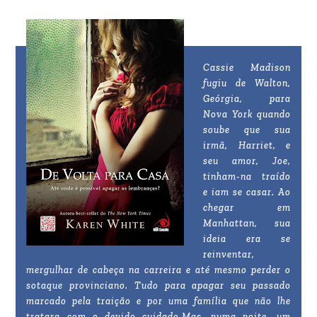
Cassie Madison
fugiu de Walton,
Geórgia, para
Nova York quando
soube que sua
irmã, Harriet, e
seu amor, Joe,
tinham-na traído
e iam se casar. Ao
chegar em
Manhattan, sua
ideia era se
reinventar,
mergulhar de cabeça na carreira e até mesmo perder o
sotaque provinciano. Tudo para apagar seu passado
marcado pela traição e por uma família que não lhe
tratara com o devido cuidado.Mas, numa noite, um