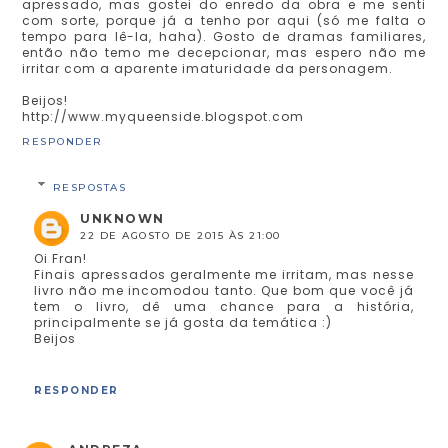
apressado, mas gostei do enredo da obra e me senti
com sorte, porque já a tenho por aqui (só me falta o
tempo para lê-la, haha). Gosto de dramas familiares,
então não temo me decepcionar, mas espero não me
irritar com a aparente imaturidade da personagem.
Beijos!
http://www.myqueenside.blogspot.com
RESPONDER
RESPOSTAS
UNKNOWN
22 DE AGOSTO DE 2015 ÀS 21:00
Oi Fran!
Finais apressados geralmente me irritam, mas nesse
livro não me incomodou tanto. Que bom que você já
tem o livro, dê uma chance para a história,
principalmente se já gosta da temática :)
Beijos
RESPONDER