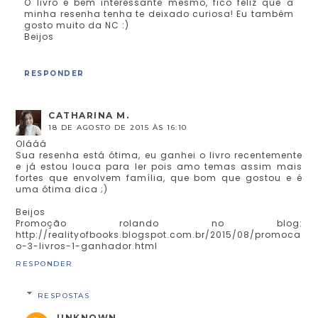
O livro é bem interessante mesmo, fico feliz que a
minha resenha tenha te deixado curiosa! Eu também
gosto muito da NC :)
Beijos
RESPONDER
CATHARINA M.
18 DE AGOSTO DE 2015 ÀS 16:10
Olááá
Sua resenha está ótima, eu ganhei o livro recentemente
e já estou louca para ler pois amo temas assim mais
fortes que envolvem família, que bom que gostou e é
uma ótima dica ;)
Beijos
Promoção rolando no blog:
http://realityofbooks.blogspot.com.br/2015/08/promoca
o-3-livros-1-ganhador.html
RESPONDER
RESPOSTAS
UNKNOWN