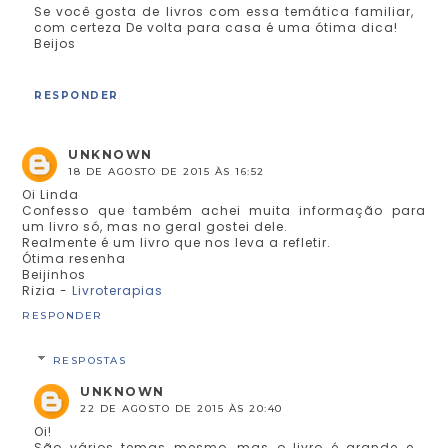
Se você gosta de livros com essa temática familiar,
com certeza De volta para casa é uma ótima dica!
Beijos
RESPONDER
UNKNOWN
18 DE AGOSTO DE 2015 ÀS 16:52
Oi Linda
Confesso que também achei muita informação para
um livro só, mas no geral gostei dele.
Realmente é um livro que nos leva a refletir.
Ótima resenha
Beijinhos
Rizia -
Livroterapias
RESPONDER
RESPOSTAS
UNKNOWN
22 DE AGOSTO DE 2015 ÀS 20:40
Oi!
São vários temas mesmo, mas o livro é grande e