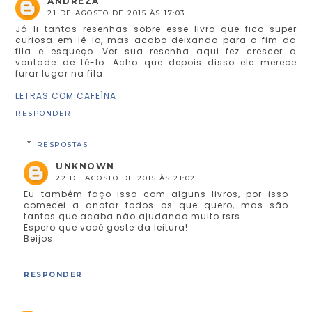
ANDREZA
21 DE AGOSTO DE 2015 ÀS 17:03
Já li tantas resenhas sobre esse livro que fico super
curiosa em lê-lo, mas acabo deixando para o fim da
fila e esqueço. Ver sua resenha aqui fez crescer a
vontade de tê-lo. Acho que depois disso ele merece
furar lugar na fila.
LETRAS COM CAFEÍNA
RESPONDER
RESPOSTAS
UNKNOWN
22 DE AGOSTO DE 2015 ÀS 21:02
Eu também faço isso com alguns livros, por isso
comecei a anotar todos os que quero, mas são
tantos que acaba não ajudando muito rsrs
Espero que você goste da leitura!
Beijos
RESPONDER