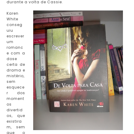
durante a volta de Cassie.
Karen
White
conseg
uiu
escrever
um
romanc
e com a
dose
certa de
drama e
mistério,
sem
esquece
r dos
moment
os
divertid
os, que
existira
m, sem
que o