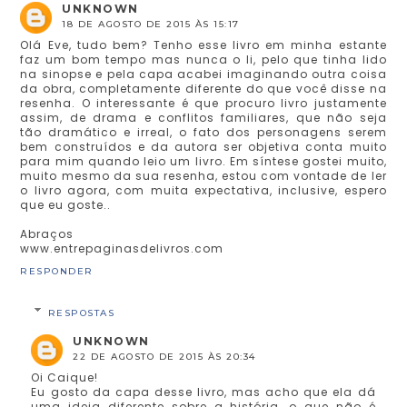
UNKNOWN
18 DE AGOSTO DE 2015 ÀS 15:17
Olá Eve, tudo bem? Tenho esse livro em minha estante
faz um bom tempo mas nunca o li, pelo que tinha lido
na sinopse e pela capa acabei imaginando outra coisa
da obra, completamente diferente do que você disse na
resenha. O interessante é que procuro livro justamente
assim, de drama e conflitos familiares, que não seja
tão dramático e irreal, o fato dos personagens serem
bem construídos e da autora ser objetiva conta muito
para mim quando leio um livro. Em síntese gostei muito,
muito mesmo da sua resenha, estou com vontade de ler
o livro agora, com muita expectativa, inclusive, espero
que eu goste..
Abraços
www.entrepaginasdelivros.com
RESPONDER
RESPOSTAS
UNKNOWN
22 DE AGOSTO DE 2015 ÀS 20:34
Oi Caique!
Eu gosto da capa desse livro, mas acho que ela dá
uma ideia diferente sobre a história, o que não é