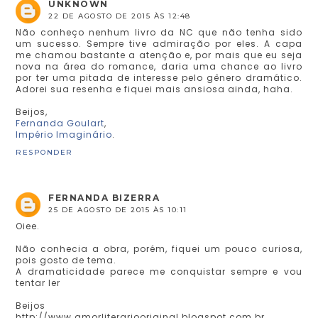
UNKNOWN
22 DE AGOSTO DE 2015 ÀS 12:48
Não conheço nenhum livro da NC que não tenha sido
um sucesso. Sempre tive admiração por eles. A capa
me chamou bastante a atenção e, por mais que eu seja
nova na área do romance, daria uma chance ao livro
por ter uma pitada de interesse pelo gênero dramático.
Adorei sua resenha e fiquei mais ansiosa ainda, haha.
Beijos,
Fernanda Goulart
,
Império Imaginário
.
RESPONDER
FERNANDA BIZERRA
25 DE AGOSTO DE 2015 ÀS 10:11
Oiee.
Não conhecia a obra, porém, fiquei um pouco curiosa,
pois gosto de tema.
A dramaticidade parece me conquistar sempre e vou
tentar ler
Beijos
http://www.amorliterariooriginal.blogspot.com.br