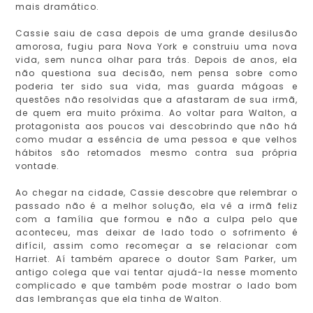
mais dramático.
Cassie saiu de casa depois de uma grande desilusão
amorosa, fugiu para Nova York e construiu uma nova
vida, sem nunca olhar para trás. Depois de anos, ela
não questiona sua decisão, nem pensa sobre como
poderia ter sido sua vida, mas guarda mágoas e
questões não resolvidas que a afastaram de sua irmã,
de quem era muito próxima. Ao voltar para Walton, a
protagonista aos poucos vai descobrindo que não há
como mudar a essência de uma pessoa e que velhos
hábitos são retomados mesmo contra sua própria
vontade.
Ao chegar na cidade, Cassie descobre que relembrar o
passado não é a melhor solução, ela vê a irmã feliz
com a família que formou e não a culpa pelo que
aconteceu, mas deixar de lado todo o sofrimento é
difícil, assim como recomeçar a se relacionar com
Harriet. Aí também aparece o doutor Sam Parker, um
antigo colega que vai tentar ajudá-la nesse momento
complicado e que também pode mostrar o lado bom
das lembranças que ela tinha de Walton.