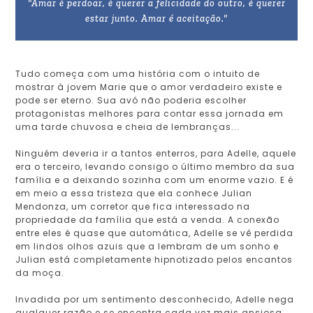
"Amar é perdoar, é querer a felicidade do outro, é querer
estar junto. Amar é aceitação."
Tudo começa com uma história com o intuito de
mostrar à jovem Marie que o amor verdadeiro existe e
pode ser eterno. Sua avó não poderia escolher
protagonistas melhores para contar essa jornada em
uma tarde chuvosa e cheia de lembranças...
Ninguém deveria ir a tantos enterros, para Adelle, aquele
era o terceiro, levando consigo o último membro da sua
família e a deixando sozinha com um enorme vazio. E é
em meio a essa tristeza que ela conhece Julian
Mendonza, um corretor que fica interessado na
propriedade da família que está a venda. A conexão
entre eles é quase que automática, Adelle se vê perdida
em lindos olhos azuis que a lembram de um sonho e
Julian está completamente hipnotizado pelos encantos
da moça.
Invadida por um sentimento desconhecido, Adelle nega
qualquer razão e se encontra cada vez mais ansiosa