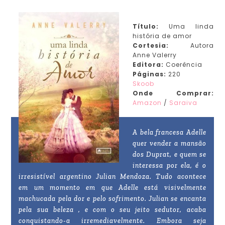
Título:
Uma linda
história de amor
Cortesia:
Autora
Anne Valerry
Editora:
Coerência
Páginas:
220
Skoob
Onde Comprar:
Amazon
/
Saraiva
A bela francesa Adelle
quer vender a mansão
dos Duprat, e quem se
interessa por ela, é o
irresistível argentino Julian Mendoza. Tudo acontece
em um momento em que Adelle está visivelmente
machucada pela dor e pelo sofrimento. Julian se encanta
pela sua beleza , e com o seu jeito sedutor, acaba
conquistando-a irremediavelmente. Embora seja