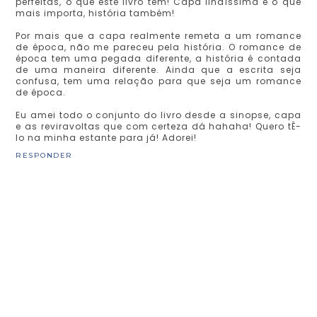
perfeitas, o que este livro tem! Capa lindíssima e o que
mais importa, história também!
Por mais que a capa realmente remeta a um romance
de época, não me pareceu pela história. O romance de
época tem uma pegada diferente, a história é contada
de uma maneira diferente. Ainda que a escrita seja
confusa, tem uma relação para que seja um romance
de época.
Eu amei todo o conjunto do livro desde a sinopse, capa
e as reviravoltas que com certeza dá hahaha! Quero tÊ-
lo na minha estante para já! Adorei!
RESPONDER