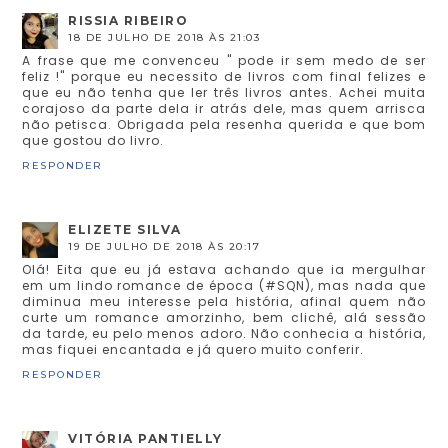
RISSIA RIBEIRO
18 DE JULHO DE 2018 ÀS 21:03
A frase que me convenceu " pode ir sem medo de ser
feliz !" porque eu necessito de livros com final felizes e
que eu não tenha que ler três livros antes. Achei muita
corajoso da parte dela ir atrás dele, mas quem arrisca
não petisca. Obrigada pela resenha querida e que bom
que gostou do livro.
RESPONDER
ELIZETE SILVA
19 DE JULHO DE 2018 ÀS 20:17
Olá! Eita que eu já estava achando que ia mergulhar
em um lindo romance de época (#SQN), mas nada que
diminua meu interesse pela história, afinal quem não
curte um romance amorzinho, bem clichê, alá sessão
da tarde, eu pelo menos adoro. Não conhecia a história,
mas fiquei encantada e já quero muito conferir.
RESPONDER
VITÓRIA PANTIELLY