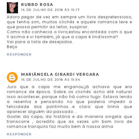
RUBRO ROSA
16 DE JULHO DE 2018 ÀS 15:17
Adoro pegar de vez em sempre um livro despretensioso,
que tenha sim, muitos clichês e aquele romance leve e
que possa permitir ao leitor, suspirar.
Como não conhecia o livro,estou encantada com o que
li acima e vi também, já que a capa é lindíssima!!
Vai para a lista de desejados.
Beijo
RESPONDER
MARIÂNGELA GIRARDI VERGARA
16 DE JULHO DE 2018 ÀS 15:54
Juro que a capa me enganou,já achava que era
romance de época. Sobre os clichês acho até natural
isso acontecer, porque não há como fugir. Estava lendo
a resenha e pensando no que poderia impedir a
felicidade dos pontinhos...e claro que tinha que
aparecer alguém do passado...
Gostei da capa, da história e da maneira singela que
transcorre , acredito que as vezes um bom livro de
romance tranquilo faz muito bem à nossa alma.
RESPONDER