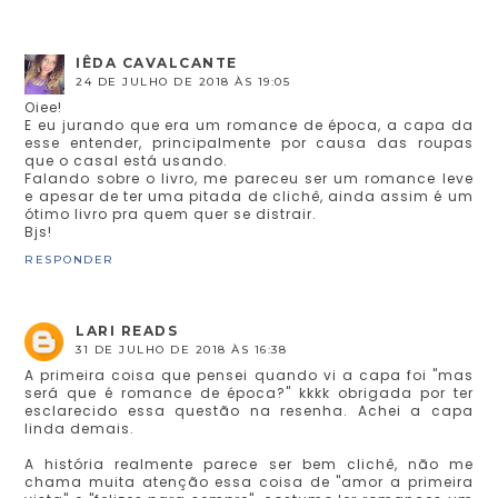
IÊDA CAVALCANTE
24 DE JULHO DE 2018 ÀS 19:05
Oiee!
E eu jurando que era um romance de época, a capa da
esse entender, principalmente por causa das roupas
que o casal está usando.
Falando sobre o livro, me pareceu ser um romance leve
e apesar de ter uma pitada de clichê, ainda assim é um
ótimo livro pra quem quer se distrair.
Bjs!
RESPONDER
LARI READS
31 DE JULHO DE 2018 ÀS 16:38
A primeira coisa que pensei quando vi a capa foi "mas
será que é romance de época?" kkkk obrigada por ter
esclarecido essa questão na resenha. Achei a capa
linda demais.
A história realmente parece ser bem clichê, não me
chama muita atenção essa coisa de "amor a primeira