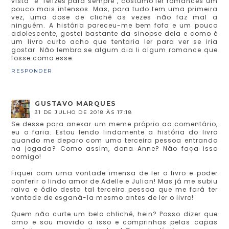
vista" e "felizes para sempre", costumo ler romances um
pouco mais intensos. Mas, para tudo tem uma primeira
vez, uma dose de clichê as vezes não faz mal a
ninguém. A história pareceu-me bem fofa e um pouco
adolescente, gostei bastante da sinopse dela e como é
um livro curto acho que tentaria ler para ver se iria
gostar. Não lembro se algum dia li algum romance que
fosse como esse.
RESPONDER
GUSTAVO MARQUES
31 DE JULHO DE 2018 ÀS 17:18
Se desse para anexar um meme próprio ao comentário,
eu o faria. Estou lendo lindamente a história do livro
quando me deparo com uma terceira pessoa entrando
na jogada? Como assim, dona Anne? Não faça isso
comigo!
Fiquei com uma vontade imensa de ler o livro e poder
conferir o lindo amor de Adelle e Julian! Mas já me subiu
raiva e ódio desta tal terceira pessoa que me fará ter
vontade de esganá-la mesmo antes de ler o livro!
Quem não curte um belo chlichê, hein? Posso dizer que
amo e sou movido a isso e comprinhas pelas capas