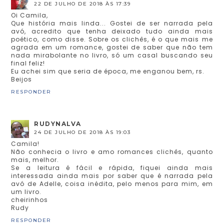
22 DE JULHO DE 2018 ÀS 17:39
Oi Camila,
Que história mais linda... Gostei de ser narrada pela
avó, acredito que tenha deixado tudo ainda mais
poético, como disse. Sobre os clichês, é o que mais me
agrada em um romance, gostei de saber que não tem
nada mirabolante no livro, só um casal buscando seu
final feliz!
Eu achei sim que seria de época, me enganou bem, rs.
Beijos
RESPONDER
RUDYNALVA
24 DE JULHO DE 2018 ÀS 19:03
Camila!
Não conhecia o livro e amo romances clichês, quanto
mais, melhor.
Se a leitura é fácil e rápida, fiquei ainda mais
interessada ainda mais por saber que é narrada pela
avó de Adelle, coisa inédita, pelo menos para mim, em
um livro.
cheirinhos
Rudy
RESPONDER