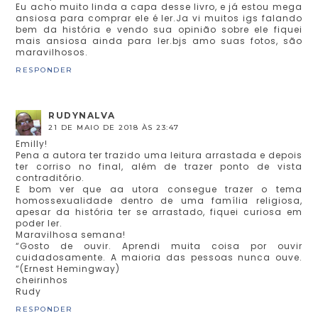
Eu acho muito linda a capa desse livro, e já estou mega
ansiosa para comprar ele é ler.Ja vi muitos igs falando
bem da história e vendo sua opinião sobre ele fiquei
mais ansiosa ainda para ler.bjs amo suas fotos, são
maravilhosos.
RESPONDER
RUDYNALVA
21 DE MAIO DE 2018 ÀS 23:47
Emilly!
Pena a autora ter trazido uma leitura arrastada e depois
ter corriso no final, além de trazer ponto de vista
contraditório.
E bom ver que aa utora consegue trazer o tema
homossexualidade dentro de uma família religiosa,
apesar da história ter se arrastado, fiquei curiosa em
poder ler.
Maravilhosa semana!
“Gosto de ouvir. Aprendi muita coisa por ouvir
cuidadosamente. A maioria das pessoas nunca ouve.
“(Ernest Hemingway)
cheirinhos
Rudy
RESPONDER