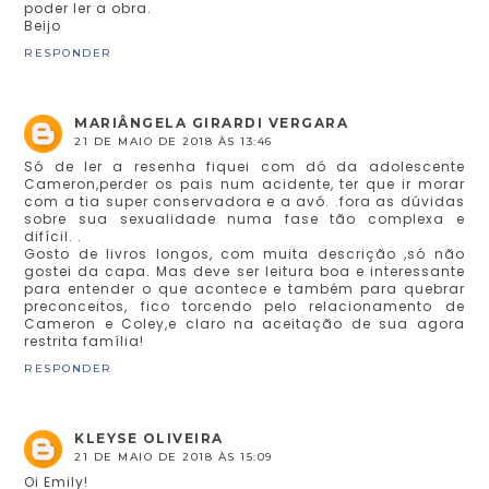
poder ler a obra.
Beijo
RESPONDER
MARIÂNGELA GIRARDI VERGARA
21 DE MAIO DE 2018 ÀS 13:46
Só de ler a resenha fiquei com dó da adolescente
Cameron,perder os pais num acidente, ter que ir morar
com a tia super conservadora e a avó. .fora as dúvidas
sobre sua sexualidade numa fase tão complexa e
difícil. .
Gosto de livros longos, com muita descrição ,só não
gostei da capa. Mas deve ser leitura boa e interessante
para entender o que acontece e também para quebrar
preconceitos, fico torcendo pelo relacionamento de
Cameron e Coley,e claro na aceitação de sua agora
restrita família!
RESPONDER
KLEYSE OLIVEIRA
21 DE MAIO DE 2018 ÀS 15:09
Oi Emily!