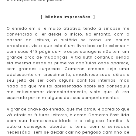
[-Minhas impressões-]
O enredo em si é muito atrativo, tendo a sinopse me
convencido a ler desde o início. No entanto, com o
passar da leitura, a história se torna um pouco
arrastada, visto que este é um livro bastante extenso -
com suas 448 páginas - e os personagens não tem um
grande arco de mudanças. A tia Ruth continua sendo
ela mesma desde os primeiros capítulos onde aparece,
sem grandes surpresas. Cameron, embora seja uma
adolescente em crescimento, amadurece suas idéias e
seu jeito de ser com alguns conflitos internos, mas
nada do que me foi apresentado sobre ela conseguiu
me entusiasmar demasiadamente, visto que já era
esperado por mim alguns de seus comportamentos.
A grande chave do enredo, que me atraiu e acredito que
vá atrair os futuros leitores, é como Cameron Post lida
com sua homossexualidade e a religiosa família. A
autora conseguiu abordar o tema com a seriedade
necessária, sem se deixar cair no perigoso caminho de