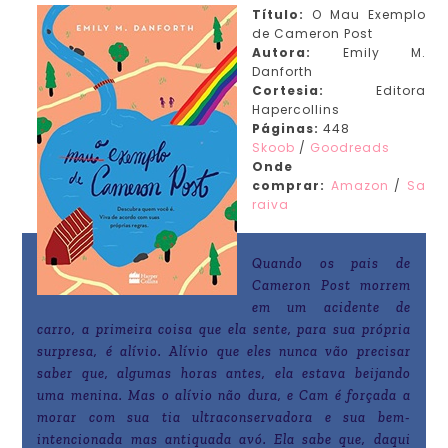
Título:
O Mau Exemplo
de Cameron Post
Autora:
Emily M.
Danforth
Cortesia:
Editora
Hapercollins
Páginas:
448
Skoob
/
Goodreads
Onde
comprar:
Amazon
/
Sa
raiva
Quando os pais de
Cameron Post morrem
em um acidente de
carro, a primeira coisa que ela sente, para sua própria
surpresa, é alívio. Alívio que eles nunca vão precisar
saber que, algumas horas antes, ela estava beijando
uma menina. Mas o alívio não dura, e Cam é forçada a
morar com sua tia ultraconservadora e sua bem-
intencionada mas antiquada avó. Ela sabe que, daqui