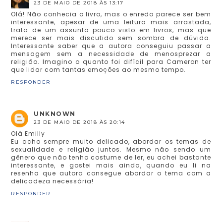
23 DE MAIO DE 2018 ÀS 13:17
Olá! Não conhecia o livro, mas o enredo parece ser bem
interessante, apesar de uma leitura mais arrastada,
trata de um assunto pouco visto em livros, mas que
merece ser mais discutido sem sombra de dúvida.
Interessante saber que a autora conseguiu passar a
mensagem sem a necessidade de menosprezar a
religião. Imagino o quanto foi difícil para Cameron ter
que lidar com tantas emoções ao mesmo tempo.
RESPONDER
UNKNOWN
23 DE MAIO DE 2018 ÀS 20:14
Olá Emilly
Eu acho sempre muito delicado, abordar os temas de
sexualidade e religião juntos. Mesmo não sendo um
gênero que não tenho costume de ler, eu achei bastante
interessante, e gostei mais ainda, quando eu li na
resenha que autora consegue abordar o tema com a
delicadeza necessária!
RESPONDER