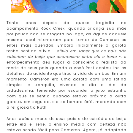
Trinta anos depois da quase tragédia no
acampamento Rock Creek, quando criança sua mãe
por pouco não se afogara no lago, as águas daquele
mesmo local retornaram para tomar de Cameron os
entes mais queridos. Embora inicialmente a garota
tenha sentido alívio
- alívio em saber que os pais não
saberiam do beijo que acontecera entre ela e Irene -
, o
entorpecimento deu lugar a consciência realista da
morte de seus pais quando a vovó Post contou-lhe os
detalhes do acidente que tirou a vida de ambos. Em um
momento, Cameron era uma garota com uma rotina
simples e tranquila, vivendo o dia a dia da
cidadezinha, temendo por esconder o jeito estranho
com que se sentia quando estava próxima a outra
garota; em seguida, ela se tornara órfã, morando com
a religiosa tia Ruth.
Anos após a morte de seus pais e do episódio do beijo
entre ela e Irene, o ensino médio com certeza não
estava sendo fácil para Cameron. Agora, já adaptada