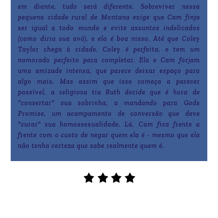
em diante, tudo será diferente. Sobreviver nessa
pequena cidade rural de Montana exige que Cam finja
ser igual a todo mundo e evite assuntos indelicados
(como diria sua avó), e ela é boa nisso. Até que Coley
Taylor chega à cidade. Coley é perfeita, e tem um
namorado perfeito para completar. Ela e Cam forjam
uma amizade intensa, que parece deixar espaço para
algo mais. Mas assim que isso começa a parecer
possível, a religiosa tia Ruth decide que é hora de
"consertar" sua sobrinha, a mandando para Gods
Promise, um acampamento de conversão que deve
"curar" sua homossexualidade. Lá, Cam fica frente a
frente com o custo de negar quem ela é - mesmo que ela
não tenha certeza que sabe realmente quem é.