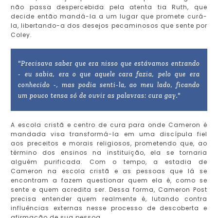
não passa despercebida pela atenta tia Ruth, que
decide então mandá-la a um lugar que promete curá-
la, libertando-a dos desejos pecaminosos que sente por
Coley.
"Precisava saber que era nisso que estávamos entrando
- eu sabia, era o que aquele cara fazia, pelo que era
conhecido -, mas podia senti-la, ao meu lado, ficando
um pouco tensa só de ouvir as palavras: cura gay."
A escola cristã e centro de cura para onde Cameron é
mandada visa transformá-la em uma discípula fiel
aos preceitos e morais religiosos, prometendo que, ao
término dos ensinos na instituição, ela se tornaria
alguém purificada. Com o tempo, a estadia de
Cameron na escola cristã e as pessoas que lá se
encontram a fazem questionar quem ela é, como se
sente e quem acredita ser. Dessa forma, Cameron Post
precisa entender quem realmente é, lutando contra
influências externas nesse processo de descoberta e
afirmação de sua pessoa.