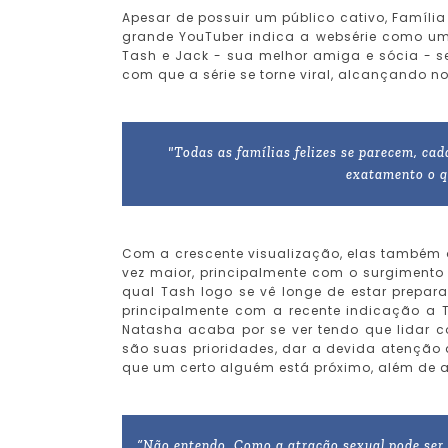
Apesar de possuir um público cativo, Famíli
grande YouTuber indica a websérie como um
Tash e Jack - sua melhor amiga e sócia - 
com que a série se torne viral, alcançando no
"Todas as famílias felizes se parecem, cada
exatamento o q
Com a crescente visualização, elas também 
vez maior, principalmente com o surgimento d
qual Tash logo se vê longe de estar prepar
principalmente com a recente indicação a 
Natasha acaba por se ver tendo que lidar c
são suas prioridades, dar a devida atençã
que um certo alguém está próximo, além de a
“Não entendo. Como a atração sexual pode ser 