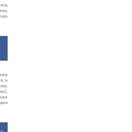
 uma
nto,
endo
cada
ra o
ida,
es),
uais
mpre
 e