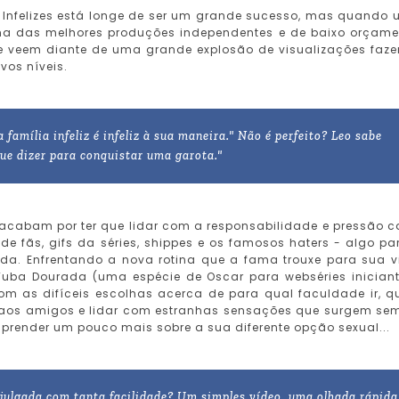
a Infelizes está longe de ser um grande sucesso, mas quando
a das melhores produções independentes e de baixo orçame
se veem diante de uma grande explosão de visualizações faz
vos níveis.
 família infeliz é infeliz à sua maneira." Não é perfeito? Leo sabe
ue dizer para conquistar uma garota."
acabam por ter que lidar com a responsabilidade e pressão 
e fãs, gifs da séries, shippes e os famosos haters - algo pa
ada. Enfrentando a nova rotina que a fama trouxe para sua v
Tuba Dourada (uma espécie de Oscar para webséries iniciant
om as difíceis escolhas acerca de para qual faculdade ir, q
o aos amigos e lidar com estranhas sensações que surgem se
prender um pouco mais sobre a sua diferente opção sexual...
julgada com tanta facilidade? Um simples vídeo, uma olhada rápida