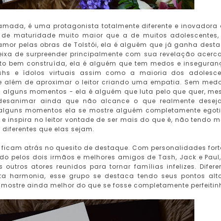
amada, é uma protagonista totalmente diferente e inovadora
 de maturidade muito maior que a de muitos adolescentes
amor pelas obras de Tolstói, ela é alguém que já ganha dest
eixa de surpreender principalmente com sua revelação acerc
to bem construída, ela é alguém que tem medos e inseguran
shs e ídolos virtuais assim como a maioria dos adolesce
e além de aproximar o leitor criando uma empatia. Sem med
em alguns momentos - ela é alguém que luta pelo que quer, m
desanimar ainda que não alcance o que realmente deseja
m alguns momentos ela se mostre alguém completamente egoti
e inspira no leitor vontade de ser mais do que é, não tendo 
diferentes que elas sejam.
icam atrás no quesito de destaque. Com personalidades fort
o pelos dois irmãos e melhores amigos de Tash, Jack e Paul,
outros atores reunidos para tornar famílias infelizes. Difere
a harmonia, esse grupo se destaca tendo seus pontos alt
 mostre ainda melhor do que se fosse completamente perfeitin