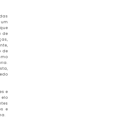
 das
, um
aque
a de
ças,
nte,
o de
esmo
ria.
sta,
medo
es e
 elo
ntes
os e
ha.