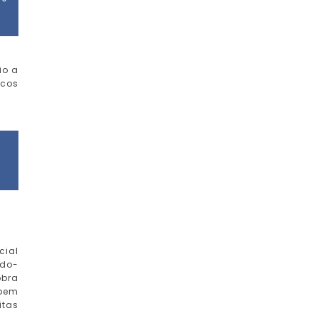
io a
ucos
cial
ndo-
obra
 bem
itas