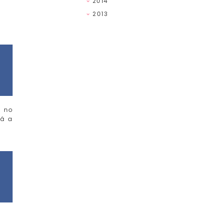
2014
2013
e no
tá a