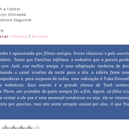
 e Tolstói
ryn Ormsbee
ditora Seguinte
76
rar:
Saraiva
/
Amazon
nka é apaixonada por filmes antigos, livros clássicos e pelo escrit
olstói. Tanto que Famílias Infelizes, a websérie que a garota prod
 com Jack, sua melhor amiga, é uma adaptação moderna de An
Quando o canal viraliza da noite para o dia, a súbita fama ren
seguidores e, para surpresa de todos, uma indicação à Tuba Dourad
s webséries. Esse evento é a grande chance de Tash conhec
e Thom, um youtuber de quem sempre foi a fim. Agora, só falta cri
 contar a ele que é uma assexual romântica ou seja, ela se interes
nte por garotos, mas não sente atração sexual por eles. O que Ta