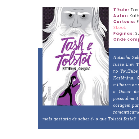
Título:
Tash
Autor:
Kath
Cortesia:
E
Skoob
Páginas:
3
Onde comp
Natasha Zele
russo Liev T
no YouTube
Kariênina. 
milhares de 
o Oscar da
pessoalment
coragem para
romanticame
mais gostaria de saber é- o que Tolstói faria?