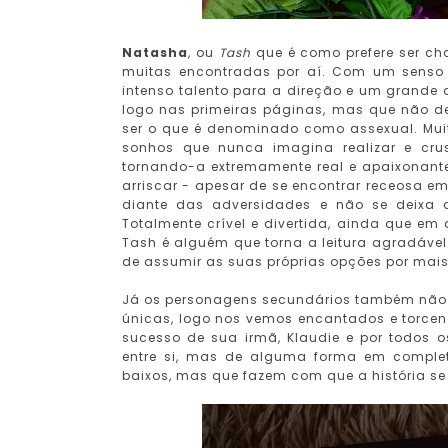
Natasha
, ou
Tash
que é como prefere ser ch
muitas encontradas por aí. Com um senso
intenso talento para a direção e um grande 
logo nas primeiras páginas, mas que não d
ser o que é denominado como assexual. Mui
sonhos que nunca imagina realizar e cru
tornando-a extremamente real e apaixonant
arriscar - apesar de se encontrar receosa 
diante das adversidades e não se deixa 
Totalmente crível e divertida, ainda que e
Tash é alguém que torna a leitura agradável 
de assumir as suas próprias opções por mais 
Já os personagens secundários também não f
únicas, logo nos vemos encantados e torcend
sucesso de sua irmã, Klaudie e por todos os 
entre si, mas de alguma forma em complet
baixos, mas que fazem com que a história se