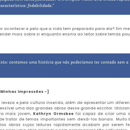
aracterística: fodabilidade.”
or acontecer e pelo que a vida tem preparado para ela? Em me
ender mais sobre si enquanto ensina ao leitor sobre temas po
 isto: contamos uma história que não poderíamos ter contado sem a
- Minhas Impressões -]
 leveza e pela cultura inserida, além de apresentar um diferen
essível uma das grandes obras desse grande escritor. Utiliza
va mais jovem,
Kathryn Ormsbee
foi capaz de criar uma 
e tratar de temas importantes sem deixá-los banais. Muito
las obras cujas leituras rapidamente acabam por serem fe