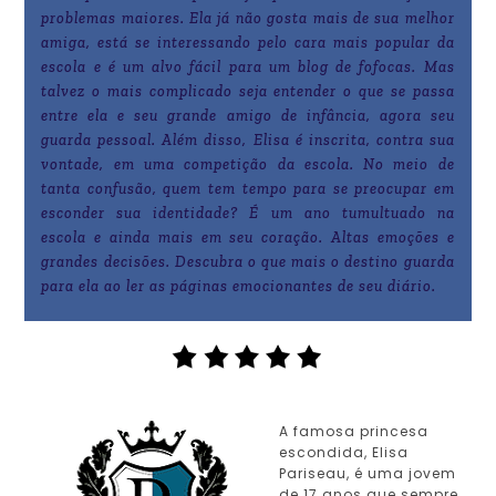
problemas maiores. Ela já não gosta mais de sua melhor
amiga, está se interessando pelo cara mais popular da
escola e é um alvo fácil para um blog de fofocas. Mas
talvez o mais complicado seja entender o que se passa
entre ela e seu grande amigo de infância, agora seu
guarda pessoal. Além disso, Elisa é inscrita, contra sua
vontade, em uma competição da escola. No meio de
tanta confusão, quem tem tempo para se preocupar em
esconder sua identidade? É um ano tumultuado na
escola e ainda mais em seu coração. Altas emoções e
grandes decisões. Descubra o que mais o destino guarda
para ela ao ler as páginas emocionantes de seu diário.
A famosa princesa
escondida, Elisa
Pariseau, é uma jovem
de 17 anos que sempre