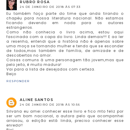
RUBRO ROSA
24 DE JANEIRO DE 2018 ÀS 07:33
Eu também faço parte do time que anda tirando o
chapéu para nossa literatura nacional. Não estamos
ficando devendo em nada para os autores
estrangeiros.
Como não conhecia o livro acima, estou aqui
fascinada com a capa do livro. Linda demais!!! E ao ler
a resenha, entendi que a história não é apenas sobre
uma moça se tornando mulher e tendo que se esconder
de todos,mas também de família, de amizade e de
descobertas no amor.
Coisas comuns à uma personagem tão jovem,mas que
pelo jeito, é muito madura!
Vai para a lista de desejados com certeza.
Beijo
RESPONDER
ALINE SANTOS
24 DE JANEIRO DE 2018 ÀS 10:56
Silvana eu amei conhecer esse livro e fico mto feliz por
ser um bom nacional, a autora pelo que acompanhei
arrasou, a edição está linda, preciso conhecer esse
enredo!!
Bjs!