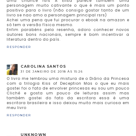
uma chance rsrs A Elisa parece também uma
personagem muito cativante o que é mais um ponto
positivo para o livro (não consigo gostar tanto de um
livro se nao amo a personagem principal rsrs)
Achei uma pena que fui procurar o ebook na amazon e
só tem a versão física mesmo.
Enfim parabéns pela resenha, adoro conhecer novos
autores bons nacionais, sempre é bom incentivar a
literatura dentro do país.
RESPONDER
CAROLINA SANTOS
31 DE JANEIRO DE 2018 ÀS 15:26
O livro me lembrou uma mistura de o Diário da Princesa
com a trilogia Kiss of Deception Mas o que eu mais
gostei foi o fato de envolver princesas eu sou um pouco
Clichê e gosta um pouco de leituras assim mas
também gostei do fato da escritora essa é uma
escritora brasileira e isso deixou muito mais curiosa em
meu livro
RESPONDER
UNKNOWN