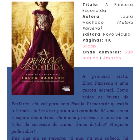
Título
:
A Princesa
Escondida
Autora:
Laura
Machado
(Autora
Parceira)
Editora:
Novo Século
Páginas:
416
Skoob
Onde
comprar:
Sub
marino
/
Amazon
À primeira vista,
Elisa Pariseau é uma
garota normal. Como
todos os jovens de
Parforce, ela vai para uma Escola Preparatória, estilo
internato, antes de ir para a universidade. Só uma coisa
a separa dos outros: ela é uma princesa e a terceira na
linha de sucessão do trono. Único detalhe? Ninguém
pode saber!
Não que ela se importe, já que, na sua cabeça, há