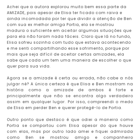
Achei que a autora explorou muito bem essa parte da
AMIZADE, pois apesar de Elisa ter ficado com raiva e
ainda incomodada por ter que dividir a atenção de Ben
com sua ex melhor amiga Portia, ela se mostrou
madura o suficiente em aceitar algumas situações que
para ela não foram nada fáceis. Claro que lá no fundo,
Elisa sofreu sozinha com tudo que estava acontecendo
e me senti compartilhando esse sofrimento, porque por
mais que seja difícil de aceitar certas amizades, ela
sabe que cada um tem uma maneira de escolher o que
quer para sua vida.
Agora se a amizade é certa ou errada, não cabe a nós
julgar né? A única certeza é que Elisa e Ben mostram na
história como a amizade de ambos é forte e
principalmente que não se encontra algo verdadeiro
assim em qualquer lugar. Por isso, compreendi o medo
de Elisa em perder Ben e querer protegê-lo de Portia.
Outro ponto que destaco é que odiei a maneira como
Portia se comportou com Elisa apesar do que houve
com elas, mas por outro lado amei e fiquei admirada
como Ben se mostrou amigo e companheiro