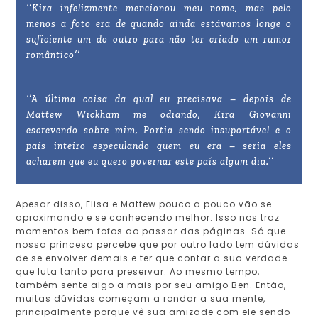
‘’Kira infelizmente mencionou meu nome, mas pelo
menos a foto era de quando ainda estávamos longe o
suficiente um do outro para não ter criado um rumor
romântico’’
‘’A última coisa da qual eu precisava – depois de
Mattew Wickham me odiando, Kira Giovanni
escrevendo sobre mim, Portia sendo insuportável e o
país inteiro especulando quem eu era – seria eles
acharem que eu quero governar este país algum dia.’’
Apesar disso, Elisa e Mattew pouco a pouco vão se
aproximando e se conhecendo melhor. Isso nos traz
momentos bem fofos ao passar das páginas. Só que
nossa princesa percebe que por outro lado tem dúvidas
de se envolver demais e ter que contar a sua verdade
que luta tanto para preservar. Ao mesmo tempo,
também sente algo a mais por seu amigo Ben. Então,
muitas dúvidas começam a rondar a sua mente,
principalmente porque vê sua amizade com ele sendo