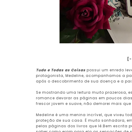
[
Tudo e Todas as Coisas
possui um enredo leve
protagonista, Medeline, acompanhamos a part
após o descobrimento de sua doença e a paix
Se mostrando uma leitura muito prazerosa, es
romance devorar as páginas em poucos dias 
frescor jovem e suave, não demorei mais que 
Medeline é uma menina incrível, que viveu t
proteção de sua casa. É muito sonhadora, emb
pelas páginas dos livros que lê.Bem escrit
saber como eram para ela as sensações de s