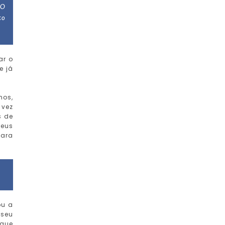
 O
to
ar o
e já
hos,
 vez
s de
seus
para
ou a
 seu
 que