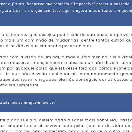
ever o futuro. Acontece que também é impossível p
rever o passado.
e para trás –, e o que acontece
aqui e agora altera tanto um quan
a última vez que desejou poder sair de sua casa, e aproveit
do mais um caminhão de mudanças, dentre tantos outros qu
s é inevitável que ela acabe por se animar.
arar com a visão de um pai, a mãe e uma menina. Seus vizin
ada a observar mais, embora soubesse que não deveria uma
um por qualquer coisa que estivesse fora das portas e janela
nce de que não deveria continuar ali; mas no momento que 
rupe dos recém chegados, ela não conseguiu dar às costas 
omo ela sempre foi.
xistimos se ninguém nos vê."
rtir o daquele dia, determinado a saber mais sobre ela, pass
s, enquanto ela observava tudo pelas janelas de vidro de
stância, ambos não conheciam nada um sobre o outro, ate