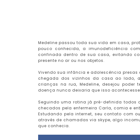
Medeline passou toda sua vida em casa, pro
pouco conhecida, a imunodeficiência comb
confinada dentro de sua casa, evitando co
presente no ar ou nos objetos.
Vivendo sua infância e adolescência presas
chegada dos vizinhos da casa ao lado,
crianças na rua, Medeline, desejou poder
doença nunca deixaria que isso acontecess
Seguindo uma rotina já pré-definida todos os
checados pela enfermeira Carla, comia e en
Estudando pela internet, seu contato com o
através de chamadas via skype, algo incom
que conhecia.