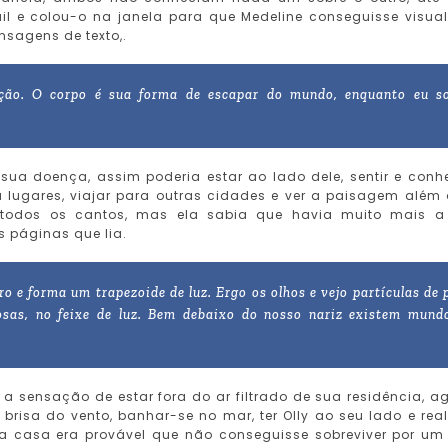
l e colou-o na janela para que Medeline conseguisse visual
sagens de texto,.
ção. O corpo é sua forma de escapar do mundo, enquanto eu s
sua doença, assim poderia estar ao lado dele, sentir e conh
 a lugares, viajar para outras cidades e ver a paisagem além
a todos os cantos, mas ela sabia que havia muito mais a
 páginas que lia.
ro e forma um trapezoide de luz. Ergo os olhos e vejo partículas de 
nosas, no feixe de luz. Bem debaixo do nosso nariz existem mund
a sensação de estar fora do ar filtrado de sua residência, a
risa do vento, banhar-se no mar, ter Olly ao seu lado e real
ua casa era provável que não conseguisse sobreviver por um