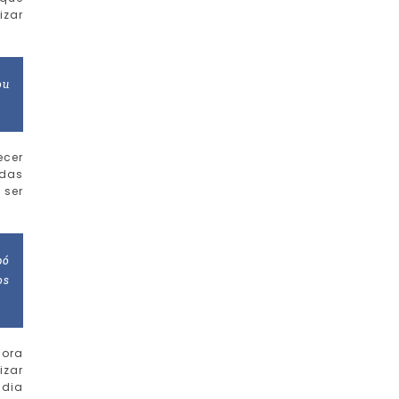
izar
ou
ecer
 das
 ser
pó
os
gora
izar
 dia