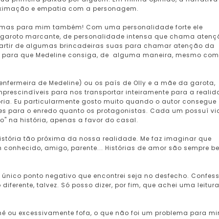
roximação e empatia com a personagem.
e, mas para mim também! Com uma personalidade forte ele
 garoto marcante, de personalidade intensa que chama atenç
 partir de algumas brincadeiras suas para chamar atenção da
orcer para que Medeline consiga, de alguma maneira, mesmo com
nfermeira de Medeline) ou os país de Olly e a mãe da garota,
mprescindíveis para nos transportar inteiramente para a reali
ria. Eu particularmente gosto muito quando o autor consegue
es para o enredo quanto os protagonistas. Cada um possuí vi
o" na história, apenas a favor do casal.
istória tão próxima da nossa realidade. Me faz imaginar que
 conhecido, amigo, parente... Histórias de amor são sempre 
 único ponto negativo que encontrei seja no desfecho. Confes
erente, talvez. Só posso dizer, por fim, que achei uma leitur
hê ou excessivamente fofa, o que não foi um problema para mi