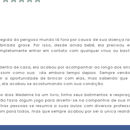
tegida do perigoso mundo lá fora por causa de sua doença ra
inada grave. Por isso, desde ainda bebê, ela precisou e
mpletamente entrar em contato com qualquer vírus ou bact
 dentro de casa, ela acabou por acompanhar ao longo dos an
 assim como sua ida embora tempo depois. Sempre vend
 ter a oportunidade de brincar com elas, mas sabendo que
e, ela acabou se acostumando com sua condição.
 dias Medeline lia um livro, tinha seus batimentos e respira
tão fazia algum jogo para divertir-se na companhia de sua 
utras pessoas se resumia a suas aulas com diversos profess
um para todos, mas que sempre acabou por ser a unica reali