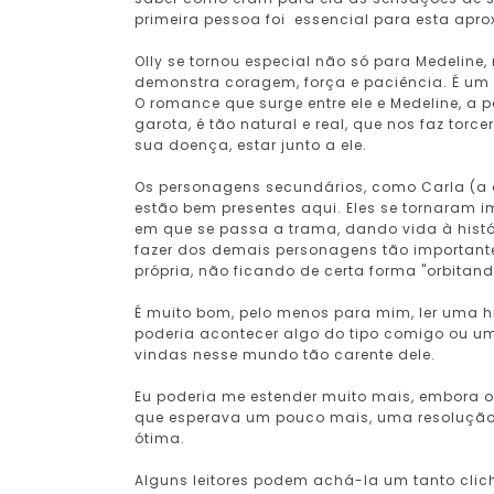
primeira pessoa foi essencial para esta ap
Olly se tornou especial não só para Medelin
demonstra coragem, força e paciência. É um
O romance que surge entre ele e Medeline, a
garota, é tão natural e real, que nos faz t
sua doença, estar junto a ele.
Os personagens secundários, como Carla (a e
estão bem presentes aqui. Eles se tornaram i
em que se passa a trama, dando vida à histó
fazer dos demais personagens tão important
própria, não ficando de certa forma "orbitand
É muito bom, pelo menos para mim, ler uma h
poderia acontecer algo do tipo comigo ou um
vindas nesse mundo tão carente dele.
Eu poderia me estender muito mais, embora o
que esperava um pouco mais, uma resolução dif
ótima.
Alguns leitores podem achá-la um tanto clic