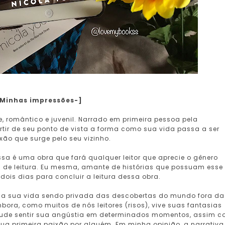
-Minhas impressões-]
, romântico e juvenil. Narrado em primeira pessoa pela
ir de seu ponto de vista a forma como sua vida passa a ser
ão que surge pelo seu vizinho.
sa é uma obra que fará qualquer leitor que aprecie o gênero
de leitura. Eu mesma, amante de histórias que possuam esse
dois dias para concluir a leitura dessa obra.
oda sua vida sendo privada das descobertas do mundo fora da
ora, como muitos de nós leitores (risos), vive suas fantasias
a pude sentir sua angústia em determinados momentos, assim 
ua primeira paixão por alguém. Em minha opinião, a narrativ