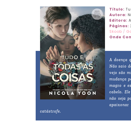
Título:
Tu
Autora:
N
Editora:
A
Páginas:
Skoob
/
G
Onde Com
A doença q
Não saio d
vejo são m
mudança par
magro e es
cabelo. El
não seja p
apaixonar 
catástrofe.