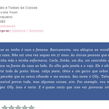
do e Todas as Coisas
icola Yoon
rqueiro
280
oodreads
prar:
Saraiva
/
Amazon
ue eu tenho é rara e famosa. Basicamente, sou alérgica ao mund
e casa. Não saí uma vez sequer em 17 anos. As únicas pessoas que 
inha mãe e minha enfermeira, Carla. Então, um dia, um caminhão 
a na frente da casa ao lado. Eu olho pela janela e o vejo. Ele é alt
tá todo de preto: blusa, calça jeans, tênis e um gorro que cobre
e percebe que eu estou olhando e me encara. Seu nome é Olly. Talv
ossível prever tudo, mas algumas coisas, sim. Por exemplo, vou 
por Olly. Isso é certo. E é quase certo que isso vai provocar u