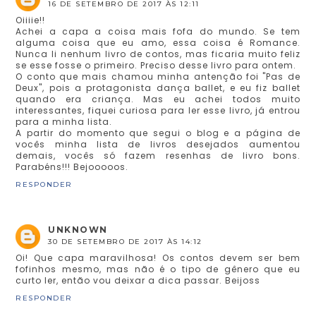
16 DE SETEMBRO DE 2017 ÀS 12:11
Oiiiie!!
Achei a capa a coisa mais fofa do mundo. Se tem
alguma coisa que eu amo, essa coisa é Romance.
Nunca li nenhum livro de contos, mas ficaria muito feliz
se esse fosse o primeiro. Preciso desse livro para ontem.
O conto que mais chamou minha antenção foi "Pas de
Deux", pois a protagonista dança ballet, e eu fiz ballet
quando era criança. Mas eu achei todos muito
interessantes, fiquei curiosa para ler esse livro, já entrou
para a minha lista.
A partir do momento que segui o blog e a página de
vocês minha lista de livros desejados aumentou
demais, vocês só fazem resenhas de livro bons.
Parabéns!!! Bejooooos.
RESPONDER
UNKNOWN
30 DE SETEMBRO DE 2017 ÀS 14:12
Oi! Que capa maravilhosa! Os contos devem ser bem
fofinhos mesmo, mas não é o tipo de gênero que eu
curto ler, então vou deixar a dica passar. Beijoss
RESPONDER