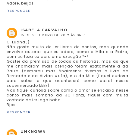
Adore, beijos.
RESPONDER
ISABELA CARVALHO
15 DE SETEMBRO DE 2017 ÀS 06:13
Oi Luana ;)
Não gosto muito de ler livros de contos, mas quando
envolve autoras que eu adoro, como a Mila e a Raiza,
com certeza eu abro uma exceção *-*
Gostei da premissa de todas as histórias, mas as que
me chamaram mais atenção foram exatamente a da
Raiza (demorou mas finalmente tivemos o livro do
Bernardo e da Vivian #ufa), e o da Mila (fiquei curiosa
para saber o que acontecerá como casal nesse
supermercado kkkk).
Mas fiquei curiosa sobre como o amor se encaixa nesse
conto mais sombrio da JC Ponzi, fiquei com muita
vontade de ler logo haha
Bjos
RESPONDER
UNKNOWN