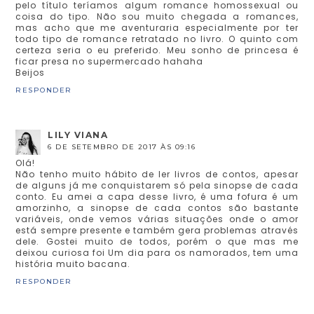
pelo título teríamos algum romance homossexual ou
coisa do tipo. Não sou muito chegada a romances,
mas acho que me aventuraria especialmente por ter
todo tipo de romance retratado no livro. O quinto com
certeza seria o eu preferido. Meu sonho de princesa é
ficar presa no supermercado hahaha
Beijos
RESPONDER
LILY VIANA
6 DE SETEMBRO DE 2017 ÀS 09:16
Olá!
Não tenho muito hábito de ler livros de contos, apesar
de alguns já me conquistarem só pela sinopse de cada
conto. Eu amei a capa desse livro, é uma fofura é um
amorzinho, a sinopse de cada contos são bastante
variáveis, onde vemos várias situações onde o amor
está sempre presente e também gera problemas através
dele. Gostei muito de todos, porém o que mas me
deixou curiosa foi Um dia para os namorados, tem uma
história muito bacana.
RESPONDER