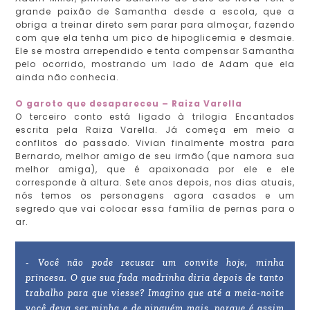
grande paixão de Samantha desde a escola, que a
obriga a treinar direto sem parar para almoçar, fazendo
com que ela tenha um pico de hipoglicemia e desmaie.
Ele se mostra arrependido e tenta compensar Samantha
pelo ocorrido, mostrando um lado de Adam que ela
ainda não conhecia.
O garoto que desapareceu – Raiza Varella
O terceiro conto está ligado à trilogia Encantados
escrita pela Raiza Varella. Já começa em meio a
conflitos do passado. Vivian finalmente mostra para
Bernardo, melhor amigo de seu irmão (que namora sua
melhor amiga), que é apaixonada por ele e ele
corresponde à altura. Sete anos depois, nos dias atuais,
nós temos os personagens agora casados e um
segredo que vai colocar essa família de pernas para o
ar.
- Você não pode recusar um convite hoje, minha
princesa. O que sua fada madrinha diria depois de tanto
trabalho para que viesse? Imagino que até a meia-noite
você deva ser minha e de ninguém mais, porque é assim