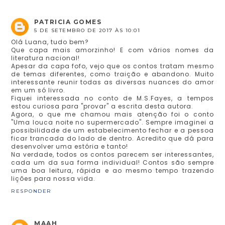
PATRICIA GOMES
5 DE SETEMBRO DE 2017 ÀS 10:01
Olá Luana, tudo bem?
Que capa mais amorzinho! E com vários nomes da
literatura nacional!
Apesar da capa fofo, vejo que os contos tratam mesmo
de temas diferentes, como traição e abandono. Muito
interessante reunir todas as diversas nuances do amor
em um só livro.
Fiquei interessada no conto de M.S.Fayes, a tempos
estou curiosa para "provar" a escrita desta autora.
Agora, o que me chamou mais atenção foi o conto
"Uma louca noite no supermercado". Sempre imaginei a
possibilidade de um estabelecimento fechar e a pessoa
ficar trancada do lado de dentro. Acredito que dá para
desenvolver uma estória e tanto!
Na verdade, todos os contos parecem ser interessantes,
cada um da sua forma individual! Contos são sempre
uma boa leitura, rápida e ao mesmo tempo trazendo
lições para nossa vida.
RESPONDER
MAAH