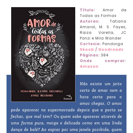
Título:
Amor de
Todas as Formas
Autoras:
Tatiana
Amaral, M. S. Fayes,
Raiza Varella, JC
Ponzi e Mila Wander
Cortesia:
Pandorga
Skoob
/
Goodreads
Páginas:
384
Onde comprar:
Amazon
Não existe um jeito
certo de amar nem a
hora certa para o
amor chegar. O amor
pode aparecer no supermercado depois que a porta se
fechar, que mal tem? Ou quem sabe aparecer através de
uma forma pura, meiga e delicada como em uma linda
dança de balé? Ao espiar por uma janela proibida, quem