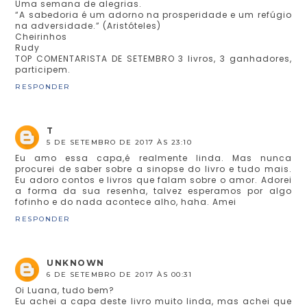
Uma semana de alegrias.
“A sabedoria é um adorno na prosperidade e um refúgio
na adversidade.” (Aristóteles)
Cheirinhos
Rudy
TOP COMENTARISTA DE SETEMBRO 3 livros, 3 ganhadores,
participem.
RESPONDER
T
5 DE SETEMBRO DE 2017 ÀS 23:10
Eu amo essa capa,é realmente linda. Mas nunca
procurei de saber sobre a sinopse do livro e tudo mais.
Eu adoro contos e livros que falam sobre o amor. Adorei
a forma da sua resenha, talvez esperamos por algo
fofinho e do nada acontece alho, haha. Amei
RESPONDER
UNKNOWN
6 DE SETEMBRO DE 2017 ÀS 00:31
Oi Luana, tudo bem?
Eu achei a capa deste livro muito linda, mas achei que