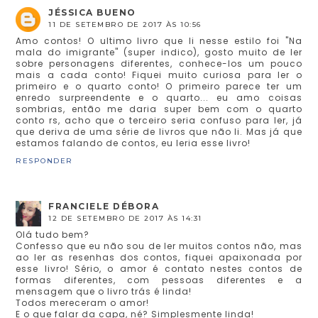
JÉSSICA BUENO
11 DE SETEMBRO DE 2017 ÀS 10:56
Amo contos! O ultimo livro que li nesse estilo foi "Na
mala do imigrante" (super indico), gosto muito de ler
sobre personagens diferentes, conhece-los um pouco
mais a cada conto! Fiquei muito curiosa para ler o
primeiro e o quarto conto! O primeiro parece ter um
enredo surpreendente e o quarto... eu amo coisas
sombrias, então me daria super bem com o quarto
conto rs, acho que o terceiro seria confuso para ler, já
que deriva de uma série de livros que não li. Mas já que
estamos falando de contos, eu leria esse livro!
RESPONDER
FRANCIELE DÉBORA
12 DE SETEMBRO DE 2017 ÀS 14:31
Olá tudo bem?
Confesso que eu não sou de ler muitos contos não, mas
ao ler as resenhas dos contos, fiquei apaixonada por
esse livro! Sério, o amor é contato nestes contos de
formas diferentes, com pessoas diferentes e a
mensagem que o livro trás é linda!
Todos mereceram o amor!
E o que falar da capa, né? Simplesmente linda!