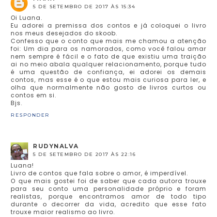
5 DE SETEMBRO DE 2017 ÀS 15:34
Oi Luana.
Eu adorei a premissa dos contos e já coloquei o livro
nos meus desejados do skoob.
Confesso que o conto que mais me chamou a atenção
foi: Um dia para os namorados, como você falou amar
nem sempre é fácil e o fato de que existiu uma traição
ai no meio abala qualquer relacionamento, porque tudo
é uma questão de confiança, ei adorei os demais
contos, mas esse é o que estou mais curiosa para ler, e
olha que normalmente não gosto de livros curtos ou
contos em si.
Bjs.
RESPONDER
RUDYNALVA
5 DE SETEMBRO DE 2017 ÀS 22:16
Luana!
Livro de contos que fala sobre o amor, é imperdível.
O que mais gostei foi de saber que cada autora trouxe
para seu conto uma personalidade próprio e foram
realistas, porque encontramos amor de todo tipo
durante o decorrer da vida, acredito que esse fato
trouxe maior realismo ao livro.