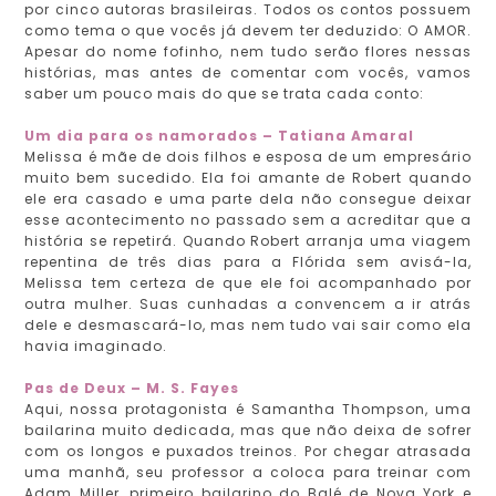
por cinco autoras brasileiras. Todos os contos possuem
como tema o que vocês já devem ter deduzido: O AMOR.
Apesar do nome fofinho, nem tudo serão flores nessas
histórias, mas antes de comentar com vocês, vamos
saber um pouco mais do que se trata cada conto:
Um dia para os namorados – Tatiana Amaral
Melissa é mãe de dois filhos e esposa de um empresário
muito bem sucedido. Ela foi amante de Robert quando
ele era casado e uma parte dela não consegue deixar
esse acontecimento no passado sem a acreditar que a
história se repetirá. Quando Robert arranja uma viagem
repentina de três dias para a Flórida sem avisá-la,
Melissa tem certeza de que ele foi acompanhado por
outra mulher. Suas cunhadas a convencem a ir atrás
dele e desmascará-lo, mas nem tudo vai sair como ela
havia imaginado.
Pas de Deux – M. S. Fayes
Aqui, nossa protagonista é Samantha Thompson, uma
bailarina muito dedicada, mas que não deixa de sofrer
com os longos e puxados treinos. Por chegar atrasada
uma manhã, seu professor a coloca para treinar com
Adam Miller, primeiro bailarino do Balé de Nova York e