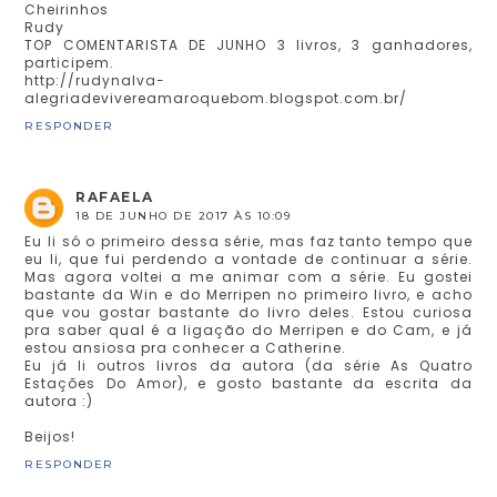
Cheirinhos
Rudy
TOP COMENTARISTA DE JUNHO 3 livros, 3 ganhadores,
participem.
http://rudynalva-
alegriadevivereamaroquebom.blogspot.com.br/
RESPONDER
RAFAELA
18 DE JUNHO DE 2017 ÀS 10:09
Eu li só o primeiro dessa série, mas faz tanto tempo que
eu li, que fui perdendo a vontade de continuar a série.
Mas agora voltei a me animar com a série. Eu gostei
bastante da Win e do Merripen no primeiro livro, e acho
que vou gostar bastante do livro deles. Estou curiosa
pra saber qual é a ligação do Merripen e do Cam, e já
estou ansiosa pra conhecer a Catherine.
Eu já li outros livros da autora (da série As Quatro
Estações Do Amor), e gosto bastante da escrita da
autora :)
Beijos!
RESPONDER