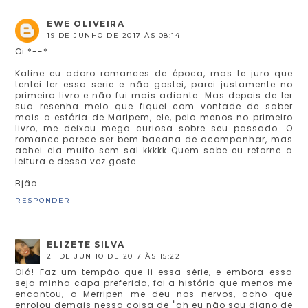
EWE OLIVEIRA
19 DE JUNHO DE 2017 ÀS 08:14
Oi *--*
Kaline eu adoro romances de época, mas te juro que
tentei ler essa serie e não gostei, parei justamente no
primeiro livro e não fui mais adiante. Mas depois de ler
sua resenha meio que fiquei com vontade de saber
mais a estória de Maripem, ele, pelo menos no primeiro
livro, me deixou mega curiosa sobre seu passado. O
romance parece ser bem bacana de acompanhar, mas
achei ela muito sem sal kkkkk Quem sabe eu retorne a
leitura e dessa vez goste.
Bjão
RESPONDER
ELIZETE SILVA
21 DE JUNHO DE 2017 ÀS 15:22
Olá! Faz um tempão que li essa série, e embora essa
seja minha capa preferida, foi a história que menos me
encantou, o Merripen me deu nos nervos, acho que
enrolou demais nessa coisa de "ah eu não sou digno de