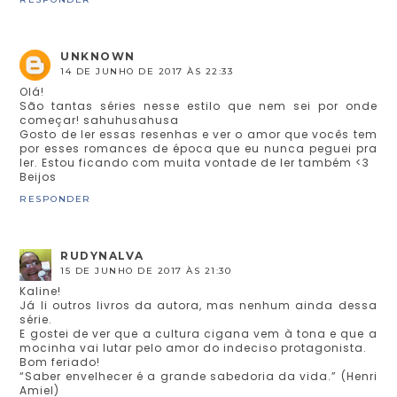
UNKNOWN
14 DE JUNHO DE 2017 ÀS 22:33
Olá!
São tantas séries nesse estilo que nem sei por onde
começar! sahuhusahusa
Gosto de ler essas resenhas e ver o amor que vocês tem
por esses romances de época que eu nunca peguei pra
ler. Estou ficando com muita vontade de ler também <3
Beijos
RESPONDER
RUDYNALVA
15 DE JUNHO DE 2017 ÀS 21:30
Kaline!
Já li outros livros da autora, mas nenhum ainda dessa
série.
E gostei de ver que a cultura cigana vem à tona e que a
mocinha vai lutar pelo amor do indeciso protagonista.
Bom feriado!
“Saber envelhecer é a grande sabedoria da vida.” (Henri
Amiel)