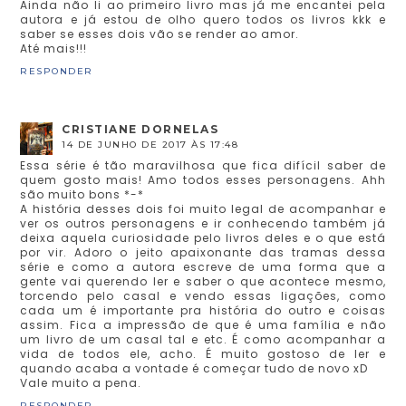
Ainda não li ao primeiro livro mas já me encantei pela
autora e já estou de olho quero todos os livros kkk e
saber se esses dois vão se render ao amor.
Até mais!!!
RESPONDER
CRISTIANE DORNELAS
14 DE JUNHO DE 2017 ÀS 17:48
Essa série é tão maravilhosa que fica difícil saber de
quem gosto mais! Amo todos esses personagens. Ahh
são muito bons *-*
A história desses dois foi muito legal de acompanhar e
ver os outros personagens e ir conhecendo também já
deixa aquela curiosidade pelo livros deles e o que está
por vir. Adoro o jeito apaixonante das tramas dessa
série e como a autora escreve de uma forma que a
gente vai querendo ler e saber o que acontece mesmo,
torcendo pelo casal e vendo essas ligações, como
cada um é importante pra história do outro e coisas
assim. Fica a impressão de que é uma família e não
um livro de um casal tal e etc. É como acompanhar a
vida de todos ele, acho. É muito gostoso de ler e
quando acaba a vontade é começar tudo de novo xD
Vale muito a pena.
RESPONDER