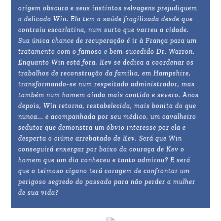
origem obscura e seus instintos selvagens prejudiquem
a delicada Win. Ela tem a saúde fragilizada desde que
contraiu escarlatina, num surto que varreu a cidade.
Sua única chance de recuperação é ir à França para um
tratamento com o famoso e bem-sucedido Dr. Warron.
Enquanto Win está fora, Kev se dedica a coordenar os
trabalhos de reconstrução da família, em Hampshire,
transformando-se num respeitado administrador, mas
também num homem ainda mais contido e severo. Anos
depois, Win retorna, restabelecida, mais bonita do que
nunca... e acompanhada por seu médico, um cavalheiro
sedutor que demonstra um óbvio interesse por ela e
desperta o ciúme arrebatado de Kev. Será que Win
conseguirá enxergar por baixo da couraça de Kev o
homem que um dia conheceu e tanto admirou? E será
que o teimoso cigano terá coragem de confrontar um
perigoso segredo do passado para não perder a mulher
de sua vida?