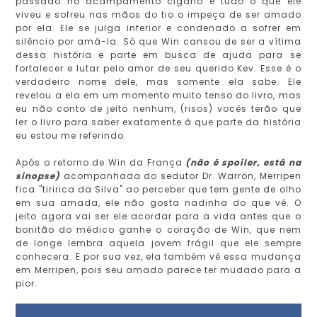
passado no acampamento cigano e tudo o que ele
viveu e sofreu nas mãos do tio o impeça de ser amado
por ela. Ele se julga inferior e condenado a sofrer em
silêncio por amá-la. Só que Win cansou de ser a vítima
dessa história e parte em busca de ajuda para se
fortalecer e lutar pelo amor de seu querido Kev. Esse é o
verdadeiro nome dele, mas somente ela sabe. Ele
revelou a ela em um momento muito tenso do livro, mas
eu não conto de jeito nenhum, (risos) vocês terão que
ler o livro para saber exatamente à que parte da história
eu estou me referindo.
Após o retorno de Win da França
(não é spoiler, está na
sinopse)
acompanhada do sedutor Dr. Warron, Merripen
fica "tiririca da Silva" ao perceber que tem gente de olho
em sua amada, ele não gosta nadinha do que vê. O
jeito agora vai ser ele acordar para a vida antes que o
bonitão do médico ganhe o coração de Win, que nem
de longe lembra aquela jovem frágil que ele sempre
conhecera. E por sua vez, ela também vê essa mudança
em Merripen, pois seu amado parece ter mudado para a
pior.