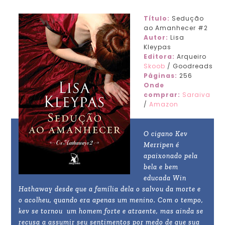
Título:
Sedução
ao Amanhecer #2
Autor:
Lisa
Kleypas
Editora:
Arqueiro
Skoob
/ Goodreads
Páginas:
256
Onde
comprar:
Saraiva
/
Amazon
O cigano Kev
Merripen é
apaixonado pela
bela e bem
educada Win
Hathaway desde que a família dela o salvou da morte e
o acolheu, quando era apenas um menino. Com o tempo,
kev se tornou um homem forte e atraente, mas ainda se
recusa a assumir seu sentimentos por medo de que sua