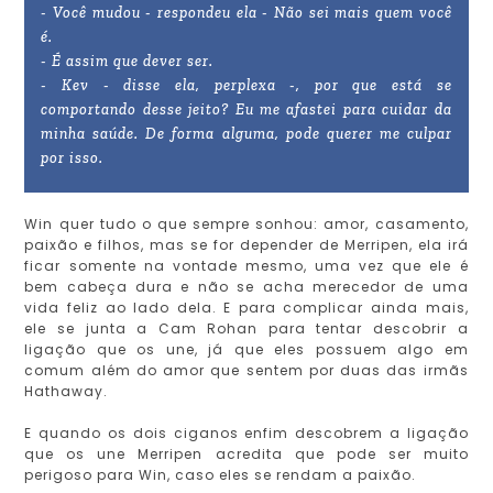
- Você mudou - respondeu ela - Não sei mais quem você
é.
- É assim que dever ser.
- Kev - disse ela, perplexa -, por que está se
comportando desse jeito? Eu me afastei para cuidar da
minha saúde. De forma alguma, pode querer me culpar
por isso.
Win quer tudo o que sempre sonhou: amor, casamento,
paixão e filhos, mas se for depender de Merripen, ela irá
ficar somente na vontade mesmo, uma vez que ele é
bem cabeça dura e não se acha merecedor de uma
vida feliz ao lado dela. E para complicar ainda mais,
ele se junta a Cam Rohan para tentar descobrir a
ligação que os une, já que eles possuem algo em
comum além do amor que sentem por duas das irmãs
Hathaway.
E quando os dois ciganos enfim descobrem a ligação
que os une Merripen acredita que pode ser muito
perigoso para Win, caso eles se rendam a paixão.