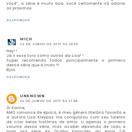
você”, a série é muito boa, você certamente irá adorar
os próximos.
RESPONDER
MICH
22 DE JUNHO DE 2017 ÀS 23:53
Hey! !
Já li esse livro como outros da Lisa! !
Super recomendo todos principalmente o primeiro
dessa série que é lindo !!!
Bjos
RESPONDER
UNKNOWN
26 DE JUNHO DE 2017 ÀS 21:38
Oi Kaline,
AMO romance de época, é meu gênero literário favorito e
a autora Lisa Kleypas me conquistou com seu talento
de criar belas histórias de amor. Li apenas o primeiro
volume dessa série, mas acabei deixando de lado e
parti pra série As Quatro Estações do Amor (já