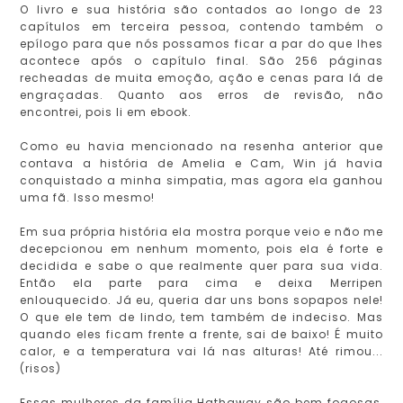
O livro e sua história são contados ao longo de 23
capítulos em terceira pessoa, contendo também o
epílogo para que nós possamos ficar a par do que lhes
acontece após o capítulo final. São 256 páginas
recheadas de muita emoção, ação e cenas para lá de
engraçadas. Quanto aos erros de revisão, não
encontrei, pois li em ebook.
Como eu havia mencionado na resenha anterior que
contava a história de Amelia e Cam, Win já havia
conquistado a minha simpatia, mas agora ela ganhou
uma fã. Isso mesmo!
Em sua própria história ela mostra porque veio e não me
decepcionou em nenhum momento, pois ela é forte e
decidida e sabe o que realmente quer para sua vida.
Então ela parte para cima e deixa Merripen
enlouquecido. Já eu, queria dar uns bons sopapos nele!
O que ele tem de lindo, tem também de indeciso. Mas
quando eles ficam frente a frente, sai de baixo! É muito
calor, e a temperatura vai lá nas alturas! Até rimou...
(risos)
Essas mulheres da família Hathaway são bem fogosas,