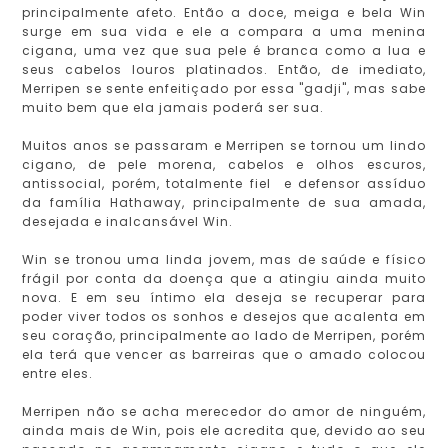
principalmente afeto. Então a doce, meiga e bela Win
surge em sua vida e ele a compara a uma menina
cigana, uma vez que sua pele é branca como a lua e
seus cabelos louros platinados. Então, de imediato,
Merripen se sente enfeitiçado por essa "gadji", mas sabe
muito bem que ela jamais poderá ser sua.
Muitos anos se passaram e Merripen se tornou um lindo
cigano, de pele morena, cabelos e olhos escuros,
antissocial, porém, totalmente fiel e defensor assíduo
da família Hathaway, principalmente de sua amada,
desejada e inalcansável Win.
Win se tronou uma linda jovem, mas de saúde e físico
frágil por conta da doença que a atingiu ainda muito
nova. E em seu íntimo ela deseja se recuperar para
poder viver todos os sonhos e desejos que acalenta em
seu coração, principalmente ao lado de Merripen, porém
ela terá que vencer as barreiras que o amado colocou
entre eles.
Merripen não se acha merecedor do amor de ninguém,
ainda mais de Win, pois ele acredita que, devido ao seu