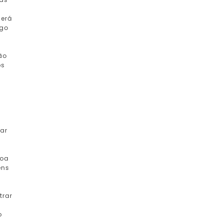
derá
ogo
ão
os
rar
boa
ens
a
trar
o