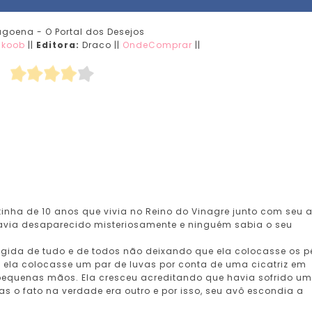
agoena - O Portal dos Desejos
Skoob
||
Editora:
Draco ||
OndeComprar
||
nha de 10 anos que vivia no Reino do Vinagre junto com seu 
havia desaparecido misteriosamente e ninguém sabia o seu
tegida de tudo e de todos não deixando que ela colocasse os p
 ela colocasse um par de luvas por conta de uma cicatriz em
equenas mãos. Ela cresceu acreditando que havia sofrido um
 o fato na verdade era outro e por isso, seu avô escondia a