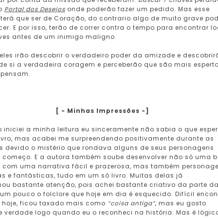
 o
Portal dos Desejos
onde poderão fazer um pedido. Mas esse
terá que ser de Coração, do contrario algo de muito grave po
er. E por isso, terão de correr contra o tempo para encontrar l
ves antes de um inimigo maligno.
eles irão descobrir o verdadeiro poder da amizade e descobrir
de si a verdadeira coragem e perceberão que são mais espert
 pensam.
[ - Minhas Impressões -]
iniciei a minha leitura eu sinceramente não sabia o que espe
livro, mas acabei me surpreendendo positivamente durante as
s devido o mistério que rondava alguns de seus personagens
o começo. E a autora também soube desenvolver não só uma 
ia com uma narrativa fácil e prazerosa, mas também personag
 e fantásticas, tudo em um só livro. Muitas delas já
bastante atenção, pois achei bastante criativo da parte d
 um pouco o folclore que hoje em dia é esquecido. Difícil encon
e hoje, ficou taxado mais como
“coisa antiga”
, mas eu gosto
 verdade logo quando eu o reconheci na história. Mas é lógic