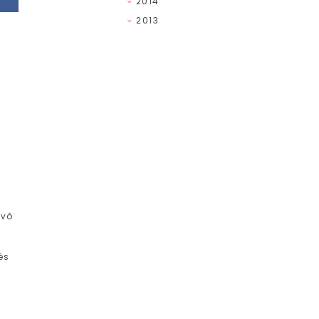
2014
2013
avô
és