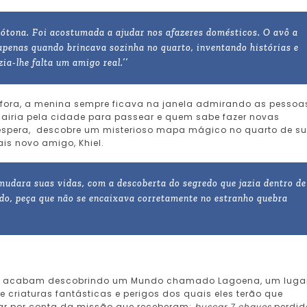
onótona. Foi acostumada a ajudar nos afazeres domésticos. O avô a
; apenas quando brincava sozinha no quarto, inventando histórias e
a-lhe falta um amigo real.’’
fora, a menina sempre ficava na janela admirando as pessoa
iria pela cidade para passear e quem sabe fazer novas
espera, descobre um misterioso mapa mágico no quarto de s
is novo amigo, Khiel.
 mudara suas vidas, com a descoberta do segredo que jazia dentro de
ado, peça que não se encaixava corretamente no estranho quebra
s acabam descobrindo um Mundo chamado Lagoena, um luga
e criaturas fantásticas e perigos dos quais eles terão que
tar por conta da missão que receberam:
buscar 7 chaves
perdid