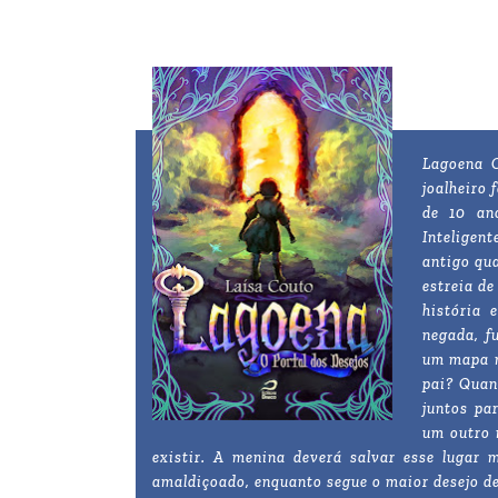
Lagoena O
joalheiro 
de 10 an
Inteligen
antigo qu
estreia d
história 
negada, f
um mapa m
pai? Quand
juntos pa
um outro 
existir. A menina deverá salvar esse lugar
amaldiçoado, enquanto segue o maior desejo de