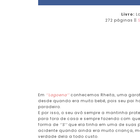
Livro:
L
272 páginas ||
Em
‘’Lagoena’’
conhecemos Rheita, uma garoti
desde quando era muito bebê, pois seu pai 
paradeiro.
E por isso, o seu avô sempre a mantinha pro
para fora de casa e sempre fazendo com que
forma de
‘’S’’
que ela tinha em uma de suas p
acidente quando ainda era muito criança, mas
verdade dela a todo custo.