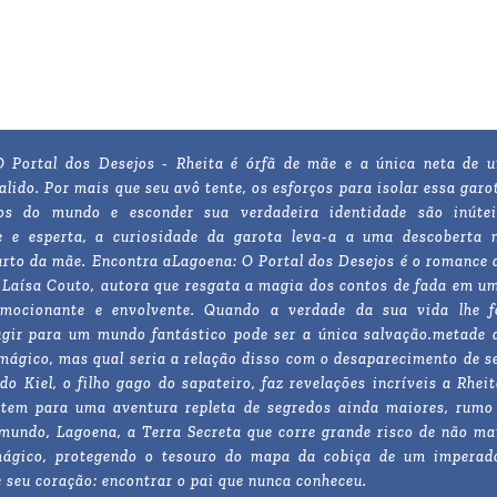
 Portal dos Desejos - Rheita é órfã de mãe e a única neta de 
falido. Por mais que seu avô tente, os esforços para isolar essa garo
os do mundo e esconder sua verdadeira identidade são inútei
te e esperta, a curiosidade da garota leva-a a uma descoberta 
arto da mãe. Encontra a
Lagoena: O Portal dos Desejos é o romance 
e Laísa Couto, autora que resgata a magia dos contos de fada em u
emocionante e envolvente. Quando a verdade da sua vida lhe f
ugir para um mundo fantástico pode ser a única salvação.
metade 
ágico, mas qual seria a relação disso com o desaparecimento de s
o Kiel, o filho gago do sapateiro, faz revelações incríveis a Rheit
rtem para uma aventura repleta de segredos ainda maiores, rumo
mundo, Lagoena, a Terra Secreta que corre grande risco de não ma
 mágico, protegendo o tesouro do mapa da cobiça de um imperad
 seu coração: encontrar o pai que nunca conheceu.