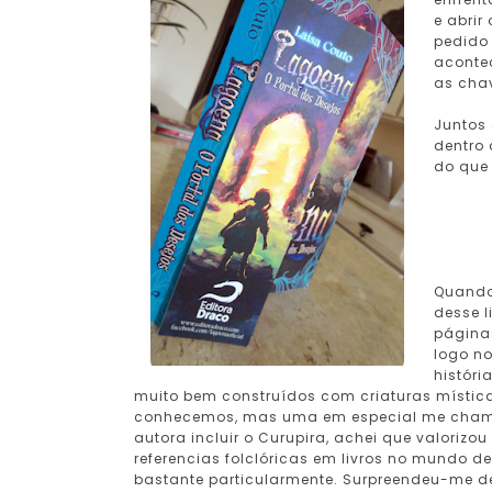
e abrir
pedido 
acontec
as cha
Juntos 
dentro 
do que
Quando 
desse 
página
logo n
histór
muito bem construídos com criaturas místicas
conhecemos, mas uma em especial me chamou 
autora incluir o Curupira, achei que valorizou
referencias folclóricas em livros no mundo d
bastante particularmente. Surpreendeu-me de