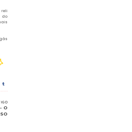
reli
s do
mais
ngás
TIGO
- O
ÍSO