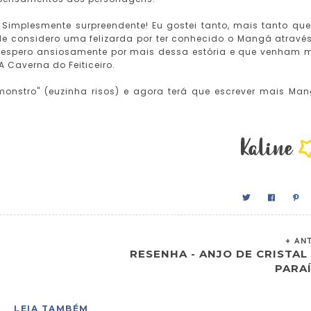
. Simplesmente surpreendente! Eu gostei tanto, mais tanto que 
e considero uma felizarda por ter conhecido o Mangá atravé
is, espero ansiosamente por mais dessa estória e que venham 
 Caverna do Feiticeiro.
"monstro" (euzinha risos) e agora terá que escrever mais Ma
+ AN
RESENHA - ANJO DE CRISTAL 
PARA
LEIA TAMBÉM