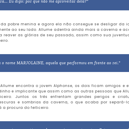
ra... Eu digo: por que não me aproveitar dela?"
 da pobre menina e agora ela não consegue se desligar da i
vamente ao seu lado. Allume adentra ainda mais a caverna e a
ia reaver as glórias de seu passado, assim como sua juventu
eiro.
a o nome MARJOLAINE, aquela que performou em frente ao rei."
Allume encontra o jovem Alphonse, os dois ficam amigos e e
dinho e implicante que assim como as outras pessoas que Al
iceiro. Juntos os três enfrentam grandes perigos e criat
escuras e sombrias da caverna, o que acaba por separá-l
a procura do feiticeiro.