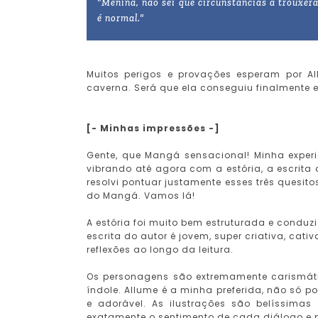
"Menina, não sei que circunstâncias a trouxera
é normal."
Muitos perigos e provações esperam por Al
caverna. Será que ela conseguiu finalmente e
[- Minhas impressões -]
Gente, que Mangá sensacional! Minha experi
vibrando até agora com a estória, a escrita 
resolvi pontuar justamente esses três quesito
do Mangá. Vamos lá!
A estória foi muito bem estruturada e cond
escrita do autor é jovem, super criativa, ca
reflexões ao longo da leitura.
Os personagens são extremamente carismát
índole. Allume é a minha preferida, não só p
e adorável. As ilustrações são belíssim
exatamente o sentimento de cada diálogo e