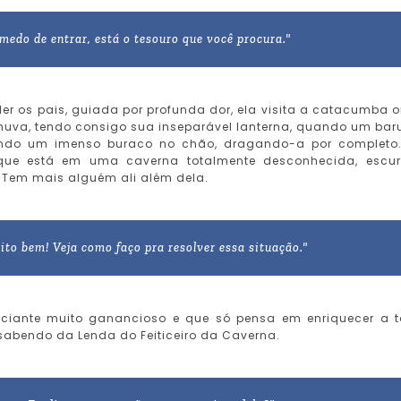
edo de entrar, está o tesouro que você procura."
r os pais, guiada por profunda dor, ela visita a catacumba 
huva, tendo consigo sua inseparável lanterna, quando um bar
brindo um imenso buraco no chão, dragando-a por completo
que está em uma caverna totalmente desconhecida, escu
 Tem mais alguém ali além dela.
to bem! Veja como faço pra resolver essa situação."
iante muito ganancioso e que só pensa em enriquecer a 
a sabendo da Lenda do Feiticeiro da Caverna.