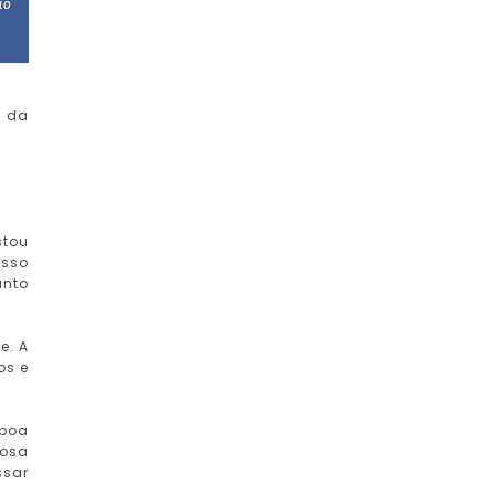
ão
l da
stou
isso
anto
e. A
os e
 boa
josa
ssar