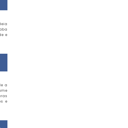
deia
caba
de e
le a
lume
uras
os e