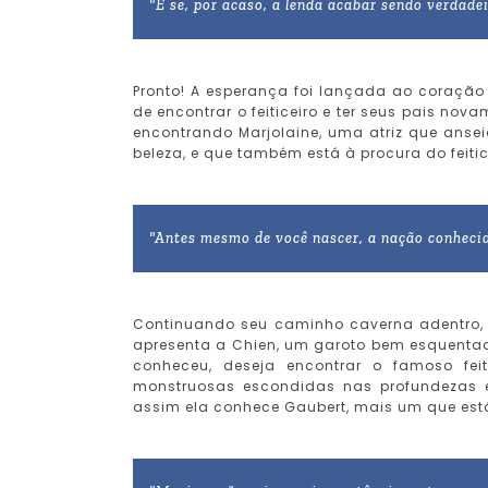
"E se, por acaso, a lenda acabar sendo verdadei
Pronto! A esperança foi lançada ao coração
de encontrar o feiticeiro e ter seus pais no
encontrando Marjolaine, uma atriz que anse
beleza, e que também está à procura do feitic
"Antes mesmo de você nascer, a nação conheci
Continuando seu caminho caverna adentro, 
apresenta a Chien, um garoto bem esquenta
conheceu, deseja encontrar o famoso feit
monstruosas escondidas nas profundezas 
assim ela conhece Gaubert, mais um que está 