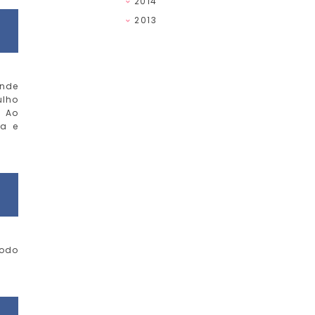
2014
2013
onde
ulho
. Ao
ra e
todo