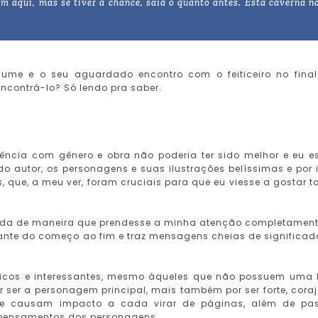
m aqui, mas se tiver a chance, saia o quanto antes. Esta caverna n
lume e o seu aguardado encontro com o feiticeiro no fina
ncontrá-lo? Só lendo pra saber.
ência com gênero e obra não poderia ter sido melhor e eu e
do autor, os personagens e suas ilustrações belíssimas e por 
s, que, a meu ver, foram cruciais para que eu viesse a gostar t
uzida de maneira que prendesse a minha atenção completament
tivante do começo ao fim e traz mensagens cheias de significad
icos e interessantes, mesmo àqueles que não possuem uma
or ser a personagem principal, mais também por ser forte, cora
as e causam impacto a cada virar de páginas, além de pa
 pensamentos dos personagens.