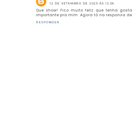
12 DE SETEMBRO DE 2023 ÀS 12:06
Que show! Fico muito feliz que tenha gost
importante pra mim. Agora tô na responsa de 
RESPONDER