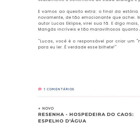
E vamos ao quesito extra: o final da estória
novamente, de tão emocionante que achei. M
autor Lucas Eklipse, virei sua fã. E digo ma
Mangás incríveis e tão maravilhosos quanto A
''Lucas, você é o responsável por criar um 
para eu ler. É verdade esse bilhete!''
1
COMENTÁRIOS
+ NOVO
RESENHA - HOSPEDEIRA DO CAOS:
ESPELHO D'ÁGUA