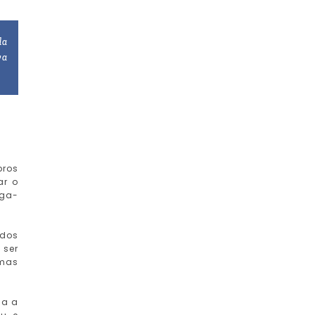
da
va
bros
ar o
iga-
ndos
 ser
umas
ia a