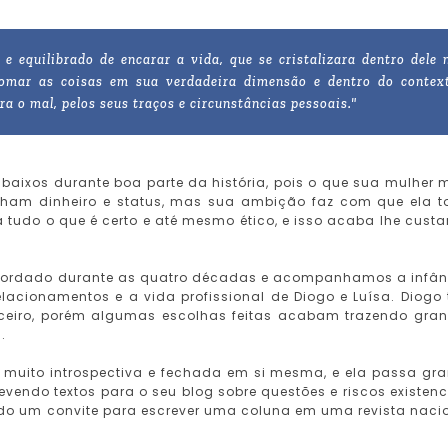
e equilibrado de encarar a vida, que se cristalizara dentro dele 
 tomar as coisas em sua verdadeira dimensão e dentro do contex
a o mal, pelos seus traços e circunstâncias pessoais."
aixos durante boa parte da história, pois o que sua mulher 
enham dinheiro e status, mas sua ambição faz com que ela 
 tudo o que é certo e até mesmo ético, e isso acaba lhe cust
bordado durante as quatro décadas e acompanhamos a infân
lacionamentos e a vida profissional de Diogo e Luísa. Diogo
ceiro, porém algumas escolhas feitas acabam trazendo gra
.
 muito introspectiva e fechada em si mesma, e ela passa gr
endo textos para o seu blog sobre questões e riscos existenc
do um convite para escrever uma coluna em uma revista naci