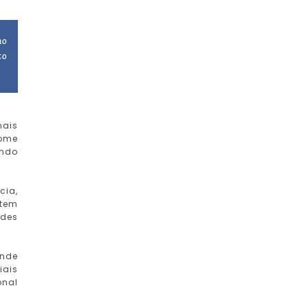
no
to
mais
tome
ando
cia,
 tem
ndes
ande
iais
onal