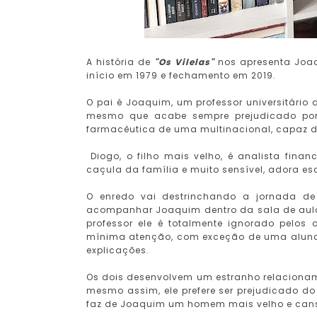
A história de
"Os Vilelas"
nos apresenta Joaq
início em 1979 e fechamento em 2019.
O pai é Joaquim, um professor universitário 
mesmo que acabe sempre prejudicado por
farmacêutica de uma multinacional, capaz d
Diogo, o filho mais velho, é analista fin
caçula da família e muito sensível, adora e
O enredo vai destrinchando a jornada 
acompanhar Joaquim dentro da sala de aula
professor ele é totalmente ignorado pelo
mínima atenção, com exceção de uma aluna,
explicações.
Os dois desenvolvem um estranho relacioname
mesmo assim, ele prefere ser prejudicado do 
faz de Joaquim um homem mais velho e cans