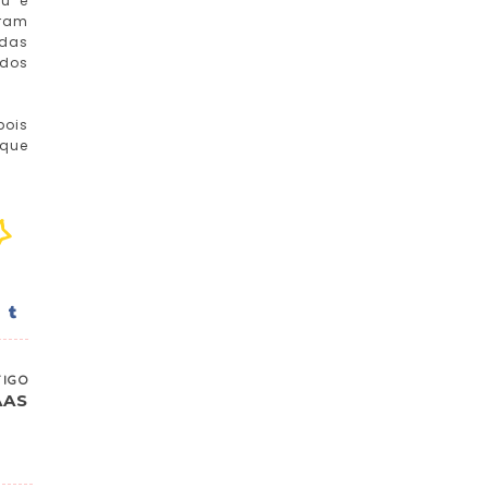
ou e
eram
adas
edos
pois
oque
TIGO
AAS