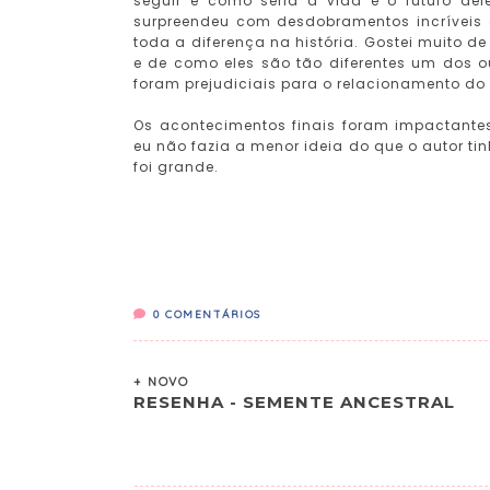
seguir e como seria a vida e o futuro del
surpreendeu com desdobramentos incríveis e
toda a diferença na história. Gostei muito
e de como eles são tão diferentes um dos 
foram prejudiciais para o relacionamento do 
Os acontecimentos finais foram impactantes
eu não fazia a menor ideia do que o autor ti
foi grande.
0
COMENTÁRIOS
+ NOVO
RESENHA - SEMENTE ANCESTRAL