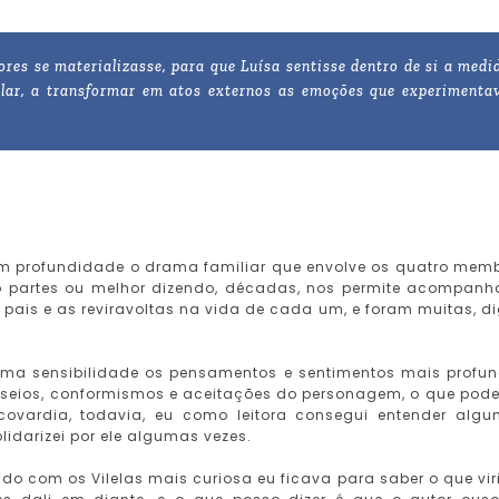
res se materializasse, para que Luísa sentisse dentro de si a medi
falar, a transformar em atos externos as emoções que experimenta
com profundidade o drama familiar que envolve os quatro mem
o partes ou melhor dizendo, décadas, nos permite acompanh
 pais e as reviravoltas na vida de cada um, e foram muitas, d
ema sensibilidade os pensamentos e sentimentos mais profu
anseios, conformismos e aceitações do personagem, o que pode
ovardia, todavia, eu como leitora consegui entender alg
idarizei por ele algumas vezes.
 com os Vilelas mais curiosa eu ficava para saber o que vir