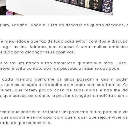
uim, Adriana, Diogo e Luísa no decorrer de quatro décadas,
de meia-idade que faz de tudo para evitar conflitos e discuss
 agir assim. Adriana, sua esposa é uma mulher ambicio
e tudo para alcançar seus objetivos.
anceiro em um banco e tão ambicioso quanto sua mãe. Luísa
screver e evita contato com as pessoas o máximo que pode.
de cada membro conforme os anos passam e assim pode
, com os colegas de trabalho e em casa com sua família. 
s alunos, que fazem pouco caso de suas aulas e não lhe d
 que parece ser a única a prestar atenção na matéria e em 
nto que pode vir a se tornar um problema futuro para sua vi
que discutir e se indispor com quem quer que seja, e viver a
ado do que realmente é.