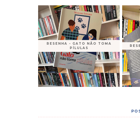
RESENHA - GATO NÃO TOMA
RES
PÍLULAS
PO