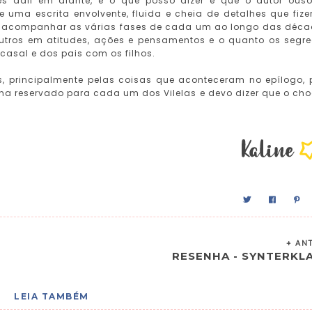
es dali em diante, e o que posso dizer é que o autor ous
 uma escrita envolvente, fluida e cheia de detalhes que fiz
 de acompanhar as várias fases de cada um ao longo das déc
outros em atitudes, ações e pensamentos e o quanto os segr
casal e dos pais com os filhos.
, principalmente pelas coisas que aconteceram no epílogo, 
nha reservado para cada um dos Vilelas e devo dizer que o ch
+ AN
RESENHA - SYNTERKL
LEIA TAMBÉM