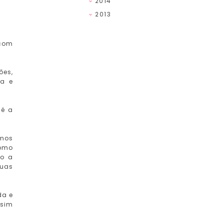
2014
2013
 com
ões,
sa e
 é a
mos
Como
ão a
suas
da e
ssim