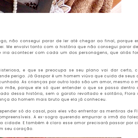
ôlego, não consegui parar de ler até chegar ao final, porque 
. Me envolvi tanto com a história que não consegui parar de 
ue iria acontecer com cada um dos personagens, que aliás f
steriosa, e que se preocupa se seu plano vai dar certo, 
rande perigo. Já Gaspar é um homem viúvo que cuida de seus 
-cunhada. As crianças por outro lado são um amor, mesmo o 
 mãe, porque ele só quer entender o que se passa dentro 
iado dessa história
, sem o garoto revoltado e solitário, Flora
iança do homem mais bruto que ela já conheceu.
epender só do casal, pois eles vão enfrentar as mentiras de F
ompreensíveis. A ex-sogra querendo empurrar a irmã da fale
a cidade. E também é claro esse amor precisará passar por 
em seu coração.