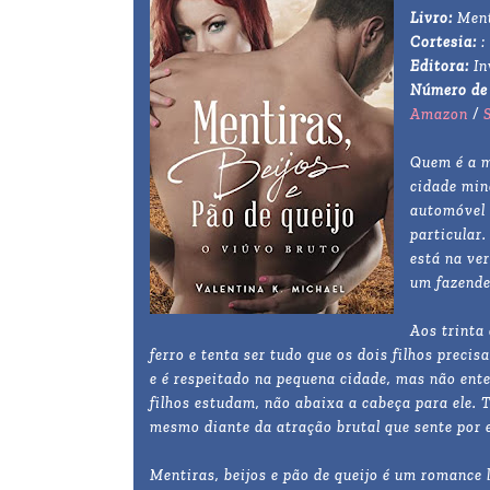
Livro:
Ment
Cortesia:
:
Editora:
In
Número de
Amazon
/
Quem é a m
cidade min
automóvel 
particular
está na ver
um fazende
Aos trinta
ferro e tenta ser tudo que os dois filhos prec
e é respeitado na pequena cidade, mas não ent
filhos estudam, não abaixa a cabeça para ele. T
mesmo diante da atração brutal que sente por e
Mentiras, beijos e pão de queijo é um romance 