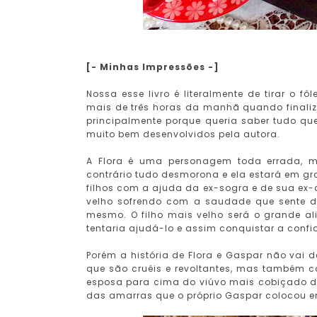
[- Minhas Impressões -]
Nossa esse livro é literalmente de tirar o f
mais de três horas da manhã quando finalizei
principalmente porque queria saber tudo q
muito bem desenvolvidos pela autora.
A Flora é uma personagem toda errada, mi
contrário tudo desmorona e ela estará em g
filhos com a ajuda da ex-sogra e de sua ex
velho sofrendo com a saudade que sente da
mesmo. O filho mais velho
será o grande al
tentaria ajudá-lo e assim conquistar a conf
Porém a história de Flora e Gaspar não vai d
que são cruéis e revoltantes, mas também c
esposa para cima do viúvo mais cobiçado d
das amarras que o próprio Gaspar colocou 