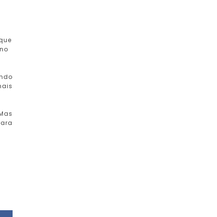
 que
 no
undo
mais
 Mas
para