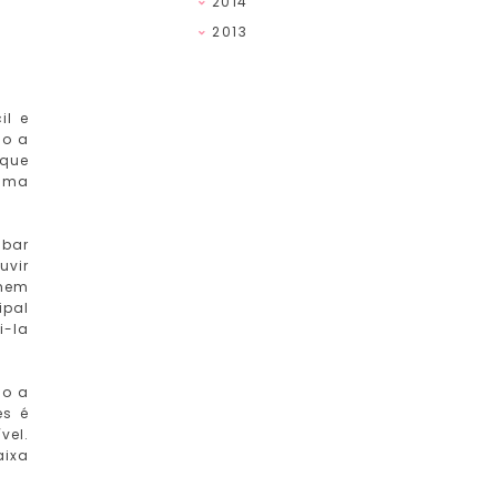
2014
2013
il e
ão a
 que
 uma
abar
uvir
omem
ipal
i-la
ão a
es é
vel.
aixa