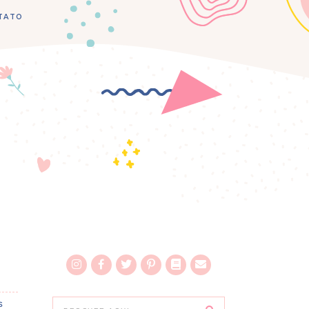
TATO
S