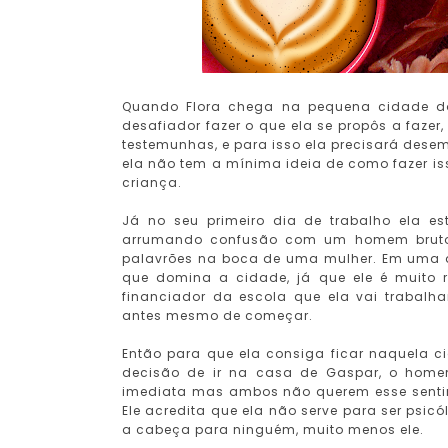
Quando Flora chega na pequena cidade do 
desafiador fazer o que ela se propôs a faze
testemunhas, e para isso ela precisará desem
ela não tem a mínima ideia de como fazer i
criança.
Já no seu primeiro dia de trabalho ela e
arrumando confusão com um homem bruto e
palavrões na boca de uma mulher. Em uma 
que domina a cidade, já que ele é muito 
financiador da escola que ela vai trabalh
antes mesmo de começar.
Então para que ela consiga ficar naquela ci
decisão de ir na casa de Gaspar, o homem 
imediata mas ambos não querem esse sentime
Ele acredita que ela não serve para ser psi
a cabeça para ninguém, muito menos ele.