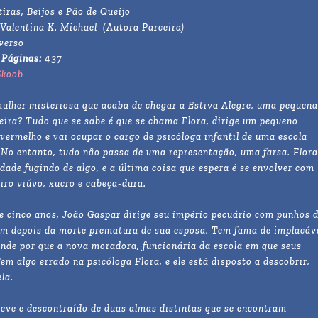
iras, Beijos e Pão de Queijo
 Valentina K. Michael (Autora Parceira)
verso
 Páginas:
437
Skoob
ulher misteriosa que acaba de chegar a Estiva Alegre, uma pequena
eira? Tudo que se sabe é que se chama Flora, dirige um pequeno
vermelho e vai ocupar o cargo de psicóloga infantil de uma escola
. No entanto, tudo não passa de uma representação, uma farsa. Flora
dade fugindo de algo, e a última coisa que espera é se envolver com
iro viúvo, xucro e cabeça-dura.
 e cinco anos, João Gaspar dirige seu império pecuário com punhos 
isam depois da morte prematura de sua esposa. Tem fama de implacáv
ende por que a nova moradora, funcionária da escola em que seus
em algo errado na psicóloga Flora, e ele está disposto a descobrir,
la.
leve e descontraído de duas almas distintas que se encontram