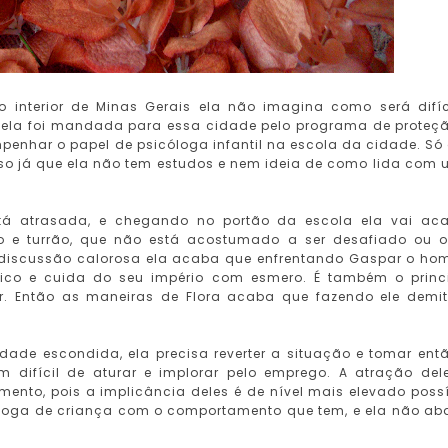
interior de Minas Gerais ela não imagina como será difíc
r, ela foi mandada para essa cidade pelo programa de proteç
penhar o papel de psicóloga infantil na escola da cidade. Só
sso já que ela não tem estudos e nem ideia de como lida com
stá atrasada, e chegando no portão da escola ela vai ac
 turrão, que não está acostumado a ser desafiado ou o
discussão calorosa ela acaba que enfrentando Gaspar o h
rico e cuida do seu império com esmero. É também o princ
ar. Então as maneiras de Flora acaba que fazendo ele demit
dade escondida, ela precisa reverter a situação e tomar ent
difícil de aturar e implorar pelo emprego. A atração del
nto, pois a implicância deles é de nível mais elevado possí
cóloga de criança com o comportamento que tem, e ela não ab