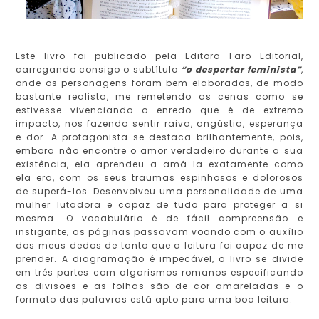
Este livro foi publicado pela Editora Faro Editorial,
carregando consigo o subtítulo
“o despertar feminista”
,
onde os personagens foram bem elaborados, de modo
bastante realista, me remetendo as cenas como se
estivesse vivenciando o enredo que é de extremo
impacto, nos fazendo sentir raiva, angústia, esperança
e dor. A protagonista se destaca brilhantemente, pois,
embora não encontre o amor verdadeiro durante a sua
existência, ela aprendeu a amá-la exatamente como
ela era, com os seus traumas espinhosos e dolorosos
de superá-los. Desenvolveu uma personalidade de uma
mulher lutadora e capaz de tudo para proteger a si
mesma. O vocabulário é de fácil compreensão e
instigante, as páginas passavam voando com o auxílio
dos meus dedos de tanto que a leitura foi capaz de me
prender. A diagramação é impecável, o livro se divide
em três partes com algarismos romanos especificando
as divisões e as folhas são de cor amareladas e o
formato das palavras está apto para uma boa leitura.