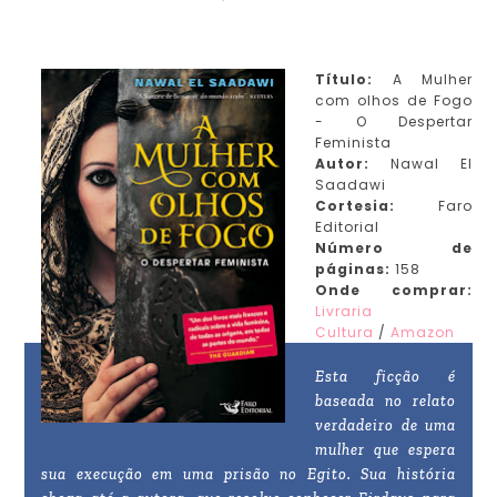
Título:
A Mulher
com olhos de Fogo
- O Despertar
Feminista
Autor:
Nawal El
Saadawi
Cortesia:
Faro
Editorial
Número de
páginas:
158
Onde comprar:
Livraria
Cultura
/
Amazon
Esta ficção é
baseada no relato
verdadeiro de uma
mulher que espera
sua execução em uma prisão no Egito. Sua história