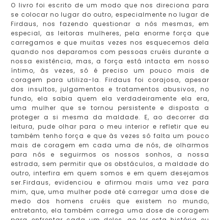
O livro foi escrito de um modo que nos direciona para
se colocar no lugar do outro, especialmente no lugar de
Firdaus, nos fazendo questionar a nós mesmas, em
especial, as leitoras mulheres, pela enorme força que
carregamos e que muitas vezes nos esquecemos dela
quando nos deparamos com pessoas cruéis durante a
nossa existência, mas, a força está intacta em nosso
íntimo, às vezes, só é preciso um pouco mais de
coragem para utiliza-la. Firdaus foi corajosa, apesar
dos insultos, julgamentos e tratamentos abusivos, no
fundo, ela sabia quem ela verdadeiramente ela era,
uma mulher que se tornou persistente e disposta a
proteger a si mesma da maldade. E, ao decorrer da
leitura, pude olhar para o meu interior e refletir que eu
também tenho força e que às vezes só falta um pouco
mais de coragem em cada uma de nós, de olharmos
para nós e seguirmos os nossos sonhos, a nossa
estrada, sem permitir que os obstáculos, a maldade do
outro, interfira em quem somos e em quem desejamos
ser.Firdaus, evidenciou e afirmou mais uma vez para
mim, que, uma mulher pode até carregar uma dose de
medo dos homens cruéis que existem no mundo,
entretanto, ela também carrega uma dose de coragem
para enfrentar cada um deles, ao ler esta história eu