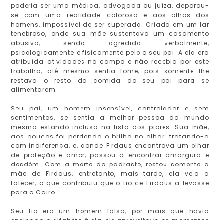
poderia ser uma médica, advogada ou juíza, deparou-
se com uma realidade dolorosa e aos olhos dos
homens, impossível de ser superada. Criada em um lar
tenebroso, onde sua mãe sustentava um casamento
abusivo, sendo agredida verbalmente,
psicologicamente e fisicamente pelo o seu pai. A ela era
atribuída atividades no campo e não recebia por este
trabalho, até mesmo sentia fome, pois somente lhe
restava o resto da comida do seu pai para se
alimentarem.
Seu pai, um homem insensível, controlador e sem
sentimentos, se sentia a melhor pessoa do mundo
mesmo estando incluso na lista dos piores. Sua mãe,
aos poucos foi perdendo o brilho no olhar, tratando-a
com indiferença, e, aonde Firdaus encontrava um olhar
de proteção e amor, passou a encontrar amargura e
desdém. Com a morte do padrasto, restou somente a
mãe de Firdaus, entretanto, mais tarde, ela veio a
falecer, o que contribuiu que o tio de Firdaus a levasse
para o Cairo.
Seu tio era um homem falso, por mais que havia