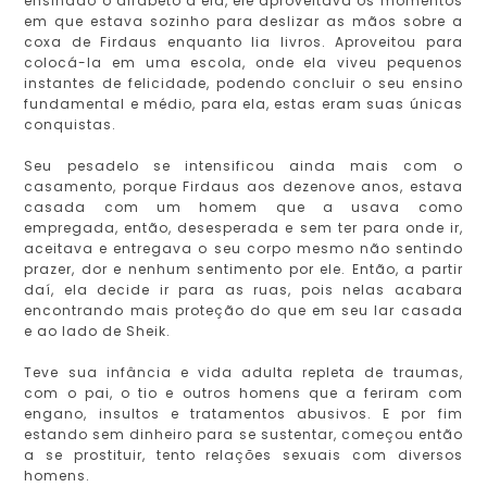
ensinado o alfabeto à ela, ele aproveitava os momentos
em que estava sozinho para deslizar as mãos sobre a
coxa de Firdaus enquanto lia livros. Aproveitou para
colocá-la em uma escola, onde ela viveu pequenos
instantes de felicidade, podendo concluir o seu ensino
fundamental e médio, para ela, estas eram suas únicas
conquistas.
Seu pesadelo se intensificou ainda mais com o
casamento, porque Firdaus aos dezenove anos, estava
casada com um homem que a usava como
empregada, então, desesperada e sem ter para onde ir,
aceitava e entregava o seu corpo mesmo não sentindo
prazer, dor e nenhum sentimento por ele. Então, a partir
daí, ela decide ir para as ruas, pois nelas acabara
encontrando mais proteção do que em seu lar casada
e ao lado de Sheik.
Teve sua infância e vida adulta repleta de traumas,
com o pai, o tio e outros homens que a feriram com
engano, insultos e tratamentos abusivos. E por fim
estando sem dinheiro para se sustentar, começou então
a se prostituir, tento relações sexuais com diversos
homens.