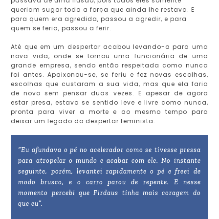
passava de uma ilusão, pois todos eles somente
queriam sugar toda a força que ainda lhe restava. E
para quem era agredida, passou a agredir, e para
quem se feria, passou a ferir.
Até que em um despertar acabou levando-a para uma
nova vida, onde se tornou uma funcionária de uma
grande empresa, sendo então respeitada como nunca
foi antes. Apaixonou-se, se feriu e fez novas escolhas,
escolhas que custaram a sua vida, mas que ela faria
de novo sem pensar duas vezes. E apesar de agora
estar presa, estava se sentido leve e livre como nunca,
pronta para viver a morte e ao mesmo tempo para
deixar um legado do despertar feminista.
“Eu afundava o pé no acelerador como se tivesse pressa
para atropelar o mundo e acabar com ele. No instante
seguinte, porém, levantei rapidamente o pé e freei de
modo brusco, e o carro parou de repente. E nesse
momento percebi que Firdaus tinha mais coragem do
que eu”.