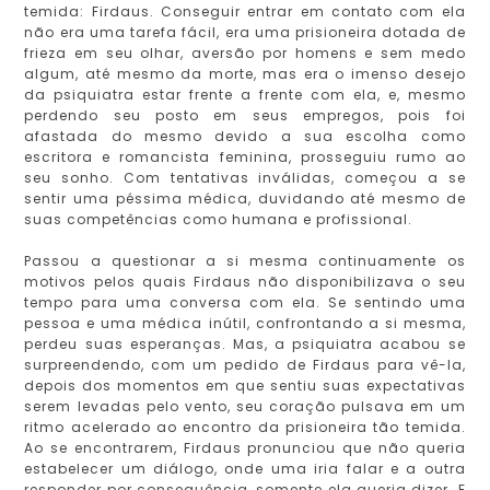
temida: Firdaus. Conseguir entrar em contato com ela
não era uma tarefa fácil, era uma prisioneira dotada de
frieza em seu olhar, aversão por homens e sem medo
algum, até mesmo da morte, mas era o imenso desejo
da psiquiatra estar frente a frente com ela, e, mesmo
perdendo seu posto em seus empregos, pois foi
afastada do mesmo devido a sua escolha como
escritora e romancista feminina, prosseguiu rumo ao
seu sonho. Com tentativas inválidas, começou a se
sentir uma péssima médica, duvidando até mesmo de
suas competências como humana e profissional.
Passou a questionar a si mesma continuamente os
motivos pelos quais Firdaus não disponibilizava o seu
tempo para uma conversa com ela. Se sentindo uma
pessoa e uma médica inútil, confrontando a si mesma,
perdeu suas esperanças. Mas, a psiquiatra acabou se
surpreendendo, com um pedido de Firdaus para vê-la,
depois dos momentos em que sentiu suas expectativas
serem levadas pelo vento, seu coração pulsava em um
ritmo acelerado ao encontro da prisioneira tão temida.
Ao se encontrarem, Firdaus pronunciou que não queria
estabelecer um diálogo, onde uma iria falar e a outra
responder por consequência, somente ela queria dizer. E