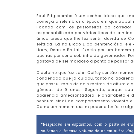
Paul Edgecombe é um senhor idoso que mo
começa a relembrar a época em que trabalh
lidando com os prisioneiros do corredo
responsabilizado por vários tipos de criminos
único preso que lhe fez sentir dúvida se C
elétrica. Lá no Bloco E da penitenciária, 
Harry, Dean e Brutal. Exceto por um homem
apenas por ser o sobrinho do governador. Po
gostava de ser maldoso a ponto de passar do
O detalhe que faz John Coffey ser tão memo
condenado que já cuidou, tanto na aparência
que possui mais de dois metros de altura e q
gêmeas de 9 anos. Segundo, porque sua
aparência amedrontadora: é analfabeto e d
nenhum sinal de comportamento violento e
Como um homem assim poderia ter feito algo
"Respirava em espasmos, com o peito se enc
soltando o imenso volume de ar em outro daqu