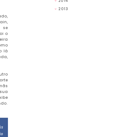
2014
2013
ado,
ain,
r se
oi o
eira
como
o lá
ada,
utro
orte
rmãs
sua
xibe
ndo.
is
ão