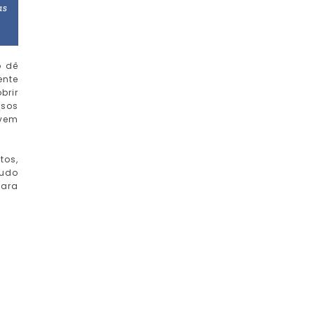
as
o dê
ente
brir
osos
ovem
tos,
tudo
para