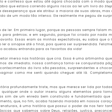
ilo e confesso que estou até agora chocada com o modo qu
abia que estava correndo alguns riscos ao ler um livro do
Ste
e desesperança que ele atribui a maioria de suas obras, mas
tido de um modo tão intenso. Ele realmente me pegou de surp
o de ler. Em primeiro lugar, porque as pessoas sempre falam m
es para prêmios; e em segundo, porque foi criado por nada m
 favorito. Essas eram as minhas expectativas, eu sabia que o l
er a sinopse até o final, pois queria ser surpreendida. Felizme
ro acabou entrando para os favoritos da vida!
itor imerso nas histórias que cria. Essa é uma artimanha que
mos de imediato; nossa confiança torna-se conquistada pá
acontecimentos do livro são pesados, surpreendentes e choca
aginar como me senti quando cheguei até lá. Completam
tória profundamente triste, mas que merece ser lida por toda
qualquer onde o autor inseriu alguns elementos para torn
 mas sim de um enredo bem construído e fundamentado que
ramento, que, no fim, acaba fazendo morada em nossos coraç
enaturais, é uma história que possui o poder de nos ferir tan
sicas que sabemos sobre Deus, religiões, justiça, preconcei