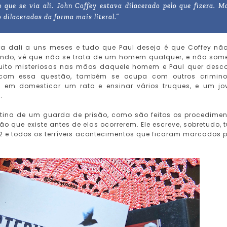
ue se via ali. John Coffey estava dilacerado pelo que fizera. M
 dilaceradas da forma mais literal.”
 dali a uns meses e tudo que Paul deseja é que Coffey nã
cendo, vê que não se trata de um homem qualquer, e não som
muito misteriosas nas mãos daquele homem e Paul quer desco
a com essa questão, também se ocupa com outros crimin
 em domesticar um rato e ensinar vários truques, e um j
.
rotina de um guarda de prisão, como são feitos os procedimen
ão que existe antes de elas ocorrerem. Ele escreve, sobretudo, 
2 e todos os terríveis acontecimentos que ficaram marcados 