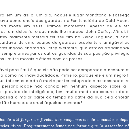
ra em um asilo. Um dia, naquele lugar monótono e sosseg
ava como chefe dos guardas na Penitenciária de Cold Mount
r da morte em seus últimos momentos. Apesar de ele te
os, um deles foi o que mais lhe marcou: John Coffey. Afinal, f
offey realmente merecia ter seu fim na Velha Fagulha, a cad
ele cuidava de uma equipe de guardas excelente e amigável 
 presunçoso chamado Percy Wetmore, que estava trabalhand
r sempre ameaçar os outros guardas de sua posição privilegi
s limites morais e éticos com os presos.
rável para Paul é que ele não pode ser comparado a nenhum o
 como na individualidade. Primeiro, porque ele é um negro f
ue foi sentenciado à morte por ter estuprado e assassinado i
 personalidade não condiz em nenhum aspecto sobre a 
esprovido de inteligência, tem muito medo do escuro, não e
 passa a maior parte do tempo no catre da sua cela chora
 tão horrendo e cruel àquelas meninas?
hendo até forçar as fivelas dos suspensórios do macacão e depo
eles uivos. Frequentemente lemos nos jornais que “o assassino n