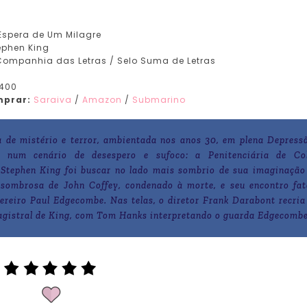
Espera de Um Milagre
phen King
Companhia das Letras / Selo Suma de Letras
400
prar:
Saraiva
/
Amazon
/
Submarino
de mistério e terror, ambientada nos anos 30, em plena Depress
, num cenário de desespero e sufoco: a Penitenciária de Co
Stephen King foi buscar no lado mais sombrio de sua imaginação
ssombrosa de John Coffey, condenado à morte, e seu encontro fat
ereiro Paul Edgecombe. Nas telas, o diretor Frank Darabont recria
agistral de King, com Tom Hanks interpretando o guarda Edgecombe