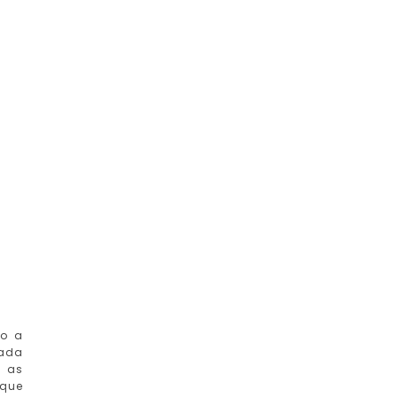
do a
nada
m as
 que