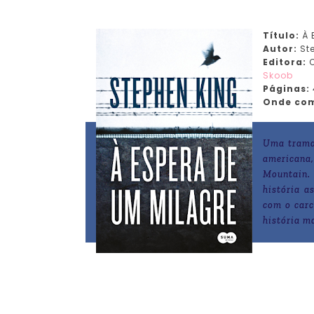
Título:
À 
Autor:
Ste
Editora:
Skoob
Páginas:
Onde com
Uma trama 
americana
Mountain. 
história a
com o carc
história m