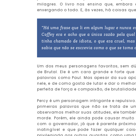
milagres. O livro nos ensina que, embor
enxergando o todo. E, às vezes, há coisas qu
“Há uma frase que li em algum lugar e nunca e
Coffey era e acho que a única razão pela qual
tinha chamado de idiota, o que era cruel, ma
sabia que não se escrevia como o que se toma c
Um dos meus personagens favoritos, sem dú
de Brutal. Ele é um cara grande e forte qu
palavras como Paul. Mas apesar da sua aparê
nele, e de como gosta de lutar e dar o melho
perfeita de força e compaixão, de brutalidad
Percy é um personagem intrigante e repulsiv
primeiras palavras que não se trata de 
observamos melhor suas atitudes, ele també
morde. Porém, ele ainda pode causar muito 
com o governador, já que é parente próxi
inatingível e que pode fazer qualquer coi
privilegiada aos outros guardas, como uma fo