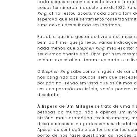
cada pequeno acontecimento levaria a aqu
coisas terminaram naquele ano de 1932. Eu s
King
, afinal, estou acostumada com o tom d
esperava que esse sentimento fosse transmi
e me deixou desbulhada em lágrimas.
Eu sabia que iria gostar do livro antes mesm
bem do filme, que já levou várias indicaçõ
nada menos que
Stephen King
, meu escritor
seria emocionante e só. Optei por nem mesmo l
minhas expectativas foram superadas e o liv
O
Stephen King
sabe como ninguém deixar o le
nos atingindo aos poucos, sem que percebe
por página. Tendo em vista que os últimos 
em comparação ao início, vocês podem im
desolada!
À Espera de Um Milagre
se trata de uma his
pessoas do mundo. Não é apenas um livro 
história mais dramática exclusivamente,
deixa curiosos e intrigados em seu desdob
Apesar de ser ficção e conter elementos sobr
ponto de nos fazer questionar as noções bá