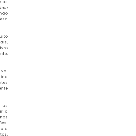
e as
phen
 não
resa
uito
ais,
ivro
nte,
 vai
gina
ntes
ente
s as
ar a
 nos
ões.
to a
tos,