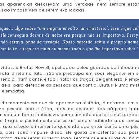
a as aparências descrevam uma verdade, nem sempre est
e são impossíveis de serem explicadas.
squeci, algo sobre “um enigma envolto num mistério”. Isso é que Jo
 ele conseguia dormir de noite era porque não se importava. Percy
s não estava longe da verdade. Nosso garotão sabia o próprio nome
om leite, e isso era mais ou menos tudo o que lhe importava saber.”
vidas, é Brutus Howell, apelidado pelos guardas carinhosam
e fala direto na lata, não se preocupa em soar elegante em 
ncia intimidante, é fácil notar os traços de gentileza e emp
r de si para defender as pessoas que confia. Brutus é uma mis
e e empatia.
o. No momento em que ele aparece na história, já notamos em 
uma pessoa boa e ética, mas no decorrer das páginas, qu
m soa um tanto inofensivo; como um cão que late muito, mas
estrago, especialmente por estar sempre exibindo suas cone
mo. Está a todo o momento querendo aparentar como uma pe
sa, pois sairá impune disso. Ele gosta de ostentar sua pos
rma de se sentir superior, logo, sempre que ele surge ali no 