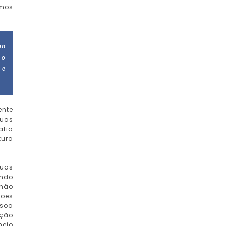
amos
hn
 o
 e
ente
suas
atia
tura
suas
ando
 não
xões
ssoa
ição
meio