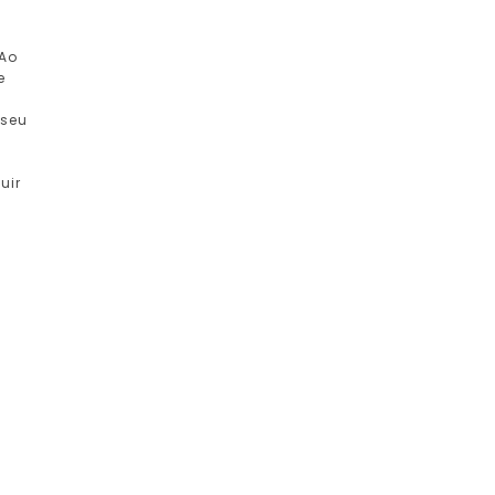
 Ao
e
a
 seu
o
uir