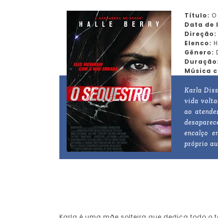
Título:
O 
Data de
Direção
Elenco:
H
Gênero:
D
Duração
Música 
Karla Dis
vida volta
ao atende
desaparec
encalço e
próprio a
Karla é uma mãe solteira que dedica todo o te