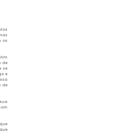
ntos
 mas
m os
nfim
s de
e se
go e
essa
a de
 sua
 com
 que
 que