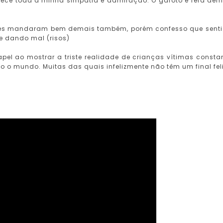
merece toda a minha simpatia e admiração. O garoto é fera dem
ores mandaram bem demais também, porém confesso que sent
se dando mal (risos)
pel ao mostrar a triste realidade de crianças vítimas consta
 o mundo. Muitas das quais infelizmente não têm um final feli