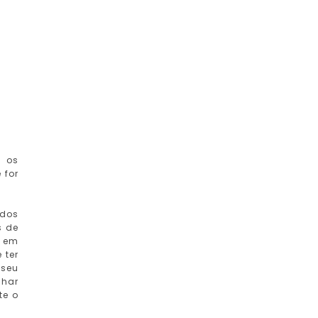
m os
 for
 dos
s de
m em
 ter
 seu
nhar
te o