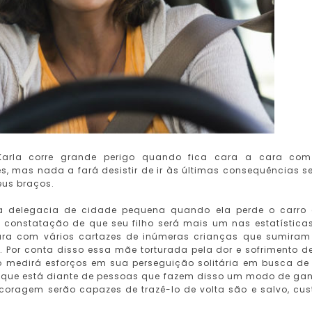
 Karla corre grande perigo quando fica cara a cara co
, mas nada a fará desistir de ir às últimas consequências se
eus braços.
 delegacia de cidade pequena quando ela perde o carro
te constatação de que seu filho será mais um nas estatística
para com vários cartazes de inúmeras crianças que sumira
 Por conta disso essa mãe torturada pela dor e sofrimento de
ão medirá esforços em sua perseguição solitária em busca de
é que está diante de pessoas que fazem disso um modo de ga
 coragem serão capazes de trazê-lo de volta são e salvo, cus