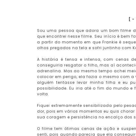
[ -
Sou uma pessoa que adora um bom filme de 
que encontrei nesse filme. Seu início é bem 
a partir do momento em que Frankie é seque
olhos pregados na tela e sofri juntinho com Ka
A história é tensa e intensa, com cenas 
conseguiria resgatar o filho, mas aí acontec
adrenalina. Mas ao mesmo tempo achei meio s
colocar em perigo, ela fazia o mesmo com a v
alguém tentasse levar minha filha e eu p
possibilidade. Eu iria até o fim do mundo e 
volta.
Fiquei extremamente sensibilizada pelo pesa
dor, pois em vários momentos eu quis chor
sua coragem e persistência no encalço dos 
O filme tem ótimas cenas de ação e suspen
senti, pois quando parecia que ela conseguir