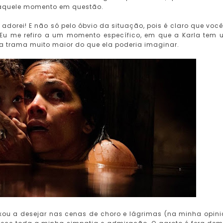
naquele momento em questão.
 adorei! E não só pelo óbvio da situação, pois é claro que você
Eu me refiro a um momento específico, em que a Karla tem
a trama muito maior do que ela poderia imaginar.
ixou a desejar nas cenas de choro e lágrimas (na minha opini