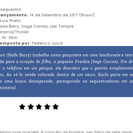
sequestro
 lançamento:
14 de Setembro de 2017 (Brasil)
:
Luis Prieto
alle Berry, Sage Correa, Lew Temple
rama/Thriller
:
1h 35m
composta por:
Federico Jusid
son (Halle Berry) trabalha como garçonete em uma lanchonete e tem
da para a criação do filho, o pequeno Frankie (Sage Correa). Um di
r o telefone em um parque, ela descobre que o garoto simplesmen
eu. Ao vê-lo sendo colocado dentro de um carro, Karla parte em s
m uma busca desesperada, perseguindo os sequestradores em s
utomóvel.
mpo livre que tem à criação de Frankie, seu filho de sete anos