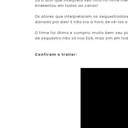
Já o ator que interpreta seu filho no filme 
Arrebentou em todas as cenas!
Os atores que interpretaram os sequestrad
danado por eles! E não via a hora de vê-los 
O filme foi ótimo e cumpriu muito bem seu pa
de sequestro não só nos EUA, mas sim em todo
Confiram o trailer: