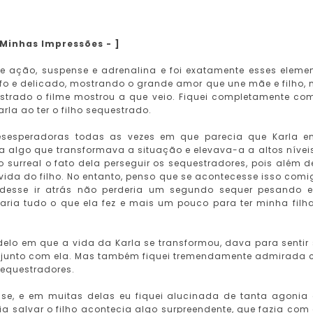
 Minhas Impressões - ]
ação, suspense e adrenalina e foi exatamente esses eleme
fofo e delicado, mostrando o grande amor que une mãe e filho,
strado o filme mostrou a que veio. Fiquei completamente co
rla ao ter o filho sequestrado.
desesperadoras todas as vezes em que parecia que Karla e
ia algo que transformava a situação e elevava-a a altos nívei
urreal o fato dela perseguir os sequestradores, pois além d
ida do filho. No entanto, penso que se acontecesse isso comi
udesse ir atrás não perderia um segundo sequer pesando 
faria tudo o que ela fez e mais um pouco para ter minha filh
delo em que a vida da Karla se transformou, dava para sentir
ar junto com ela. Mas também fiquei tremendamente admirada
sequestradores.
se, e em muitas delas eu fiquei alucinada de tanta agonia
ia salvar o filho acontecia algo surpreendente, que fazia com