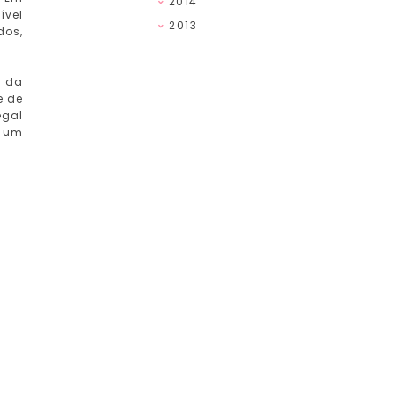
2014
ível
2013
dos,
a da
e de
egal
r um