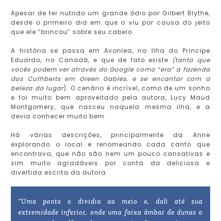
Apesar de ter nutrido um grande ódio por Gilbert Blythe,
desde o primeiro dia em que o viu por causa do jeito
que ele “brincou” sobre seu cabelo.
A história se passa em Avonlea, na Ilha do Príncipe
Eduardo, no Canadá, e que de fato existe
(tanto que
vocês podem ver através do Google como “era” a fazenda
dos Cuthberts em Green Gables, e se encantar com a
beleza do lugar
). O cenário é incrível, como de um sonho
e foi muito bem aproveitado pela autora, Lucy Maud
Montgomery, que nasceu naquela mesma ilha, e a
devia conhecer muito bem.
Há várias descrições, principalmente da Anne
explorando o local e renomeando cada canto que
encontrava, que não são nem um pouco cansativas e
sim muito agradáveis por conta da deliciosa e
divertida escrita da autora.
“Uma ponte o dividia ao meio e, dali até sua
extremidade inferior, onde uma faixa âmbar de dunas o