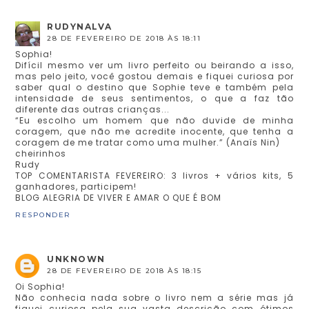
RUDYNALVA
28 DE FEVEREIRO DE 2018 ÀS 18:11
Sophia!
Difícil mesmo ver um livro perfeito ou beirando a isso,
mas pelo jeito, você gostou demais e fiquei curiosa por
saber qual o destino que Sophie teve e também pela
intensidade de seus sentimentos, o que a faz tão
diferente das outras crianças...
“Eu escolho um homem que não duvide de minha
coragem, que não me acredite inocente, que tenha a
coragem de me tratar como uma mulher.” (Anaïs Nin)
cheirinhos
Rudy
TOP COMENTARISTA FEVEREIRO: 3 livros + vários kits, 5
ganhadores, participem!
BLOG ALEGRIA DE VIVER E AMAR O QUE É BOM
RESPONDER
UNKNOWN
28 DE FEVEREIRO DE 2018 ÀS 18:15
Oi Sophia!
Não conhecia nada sobre o livro nem a série mas já
fiquei curiosa pela sua vasta descrição com ótimos