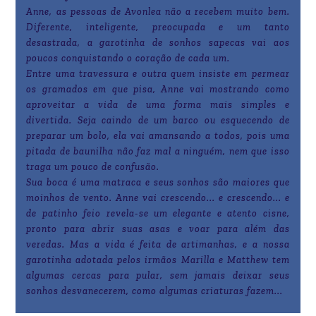
Anne, as pessoas de Avonlea não a recebem muito bem.
Diferente, inteligente, preocupada e um tanto
desastrada, a garotinha de sonhos sapecas vai aos
poucos conquistando o coração de cada um.
Entre uma travessura e outra quem insiste em permear
os gramados em que pisa, Anne vai mostrando como
aproveitar a vida de uma forma mais simples e
divertida. Seja caindo de um barco ou esquecendo de
preparar um bolo, ela vai amansando a todos, pois uma
pitada de baunilha não faz mal a ninguém, nem que isso
traga um pouco de confusão.
Sua boca é uma matraca e seus sonhos são maiores que
moinhos de vento. Anne vai crescendo... e crescendo... e
de patinho feio revela-se um elegante e atento cisne,
pronto para abrir suas asas e voar para além das
veredas. Mas a vida é feita de artimanhas, e a nossa
garotinha adotada pelos irmãos Marilla e Matthew tem
algumas cercas para pular, sem jamais deixar seus
sonhos desvanecerem, como algumas criaturas fazem...