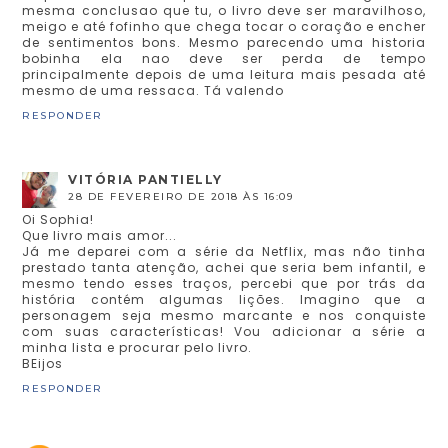
mesma conclusao que tu, o livro deve ser maravilhoso,
meigo e até fofinho que chega tocar o coração e encher
de sentimentos bons. Mesmo parecendo uma historia
bobinha ela nao deve ser perda de tempo
principalmente depois de uma leitura mais pesada até
mesmo de uma ressaca. Tá valendo
RESPONDER
VITÓRIA PANTIELLY
28 DE FEVEREIRO DE 2018 ÀS 16:09
Oi Sophia!
Que livro mais amor...
Já me deparei com a série da Netflix, mas não tinha
prestado tanta atenção, achei que seria bem infantil, e
mesmo tendo esses traços, percebi que por trás da
história contém algumas lições. Imagino que a
personagem seja mesmo marcante e nos conquiste
com suas características! Vou adicionar a série a
minha lista e procurar pelo livro.
BEijos
RESPONDER