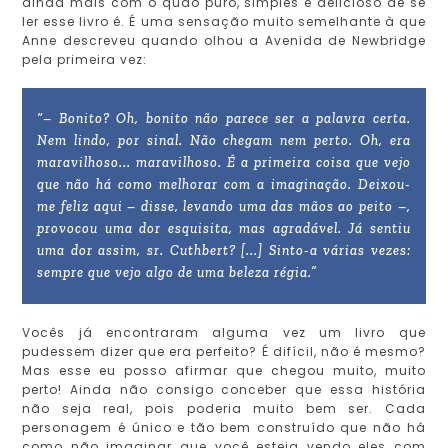
ainda mais com o quão puro, simples e delicioso de se
ler esse livro é. É uma sensação muito semelhante à que
Anne descreveu quando olhou a Avenida de Newbridge
pela primeira vez:
“– Bonito? Oh, bonito não parece ser a palavra certa.
Nem lindo, por sinal. Não chegam nem perto. Oh, era
maravilhoso... maravilhoso. É a primeira coisa que vejo
que não há como melhorar com a imaginação. Deixou-
me feliz aqui – disse, levando uma das mãos ao peito –,
provocou uma dor esquisita, mas agradável. Já sentiu
uma dor assim, sr. Cuthbert? [...] Sinto-a várias vezes:
sempre que vejo algo de uma beleza régia.”
Vocês já encontraram alguma vez um livro que
pudessem dizer que era perfeito? É difícil, não é mesmo?
Mas esse eu posso afirmar que chegou muito, muito
perto! Ainda não consigo conceber que essa história
não seja real, pois poderia muito bem ser. Cada
personagem é único e tão bem construído que não há
como não imaginar que você esteja vendo eles com