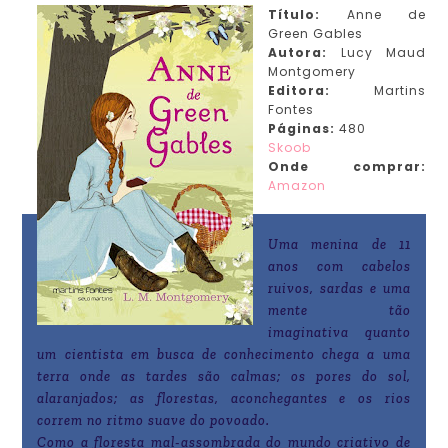
Título:
Anne de
Green Gables
Autora:
Lucy Maud
Montgomery
Editora:
Martins
Fontes
Páginas:
480
Skoob
Onde comprar:
Amazon
Uma menina de 11
anos com cabelos
ruivos, sardas e uma
mente tão
imaginativa quanto
um cientista em busca de conhecimento chega a uma
terra onde as tardes são calmas; os pores do sol,
alaranjados; as florestas, aconchegantes e os rios
correm no ritmo suave do povoado.
Como a floresta mal-assombrada do mundo criativo de