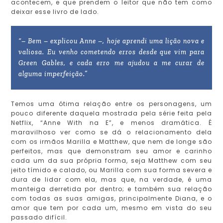
acontecem, e que prendem o leitor que não tem como
deixar esse livro de lado.
“– Bem – explicou Anne –, hoje aprendi uma lição nova e
valiosa. Eu venho cometendo erros desde que vim para
Green Gables, e cada erro me ajudou a me curar de
alguma imperfeição.”
Temos uma ótima relação entre os personagens, um
pouco diferente daquela mostrada pela série feita pela
Netflix, “Anne With na E”, e menos dramática. É
maravilhoso ver como se dá o relacionamento dela
com os irmãos Marilla e Matthew, que nem de longe são
perfeitos, mas que demonstram seu amor e carinho
cada um da sua própria forma, seja Matthew com seu
jeito tímido e calado, ou Marilla com sua forma severa e
dura de lidar com ela, mas que, na verdade, é uma
manteiga derretida por dentro; e também sua relação
com todas as suas amigas, principalmente Diana, e o
amor que tem por cada um, mesmo em vista do seu
passado difícil.