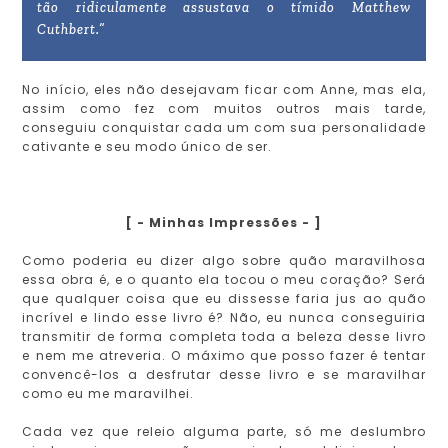
tão ridiculamente assustava o tímido Matthew
Cuthbert.”
No início, eles não desejavam ficar com Anne, mas ela,
assim como fez com muitos outros mais tarde,
conseguiu conquistar cada um com sua personalidade
cativante e seu modo único de ser.
[ - Minhas Impressões - ]
Como poderia eu dizer algo sobre quão maravilhosa
essa obra é, e o quanto ela tocou o meu coração? Será
que qualquer coisa que eu dissesse faria jus ao quão
incrível e lindo esse livro é? Não, eu nunca conseguiria
transmitir de forma completa toda a beleza desse livro
e nem me atreveria. O máximo que posso fazer é tentar
convencê-los a desfrutar desse livro e se maravilhar
como eu me maravilhei.
Cada vez que releio alguma parte, só me deslumbro