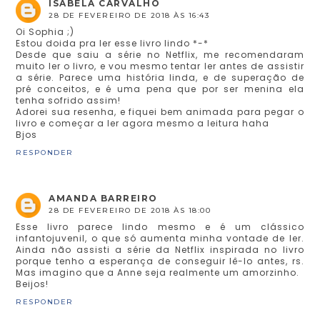
ISABELA CARVALHO
28 DE FEVEREIRO DE 2018 ÀS 16:43
Oi Sophia ;)
Estou doida pra ler esse livro lindo *-*
Desde que saiu a série no Netflix, me recomendaram
muito ler o livro, e vou mesmo tentar ler antes de assistir
a série. Parece uma história linda, e de superação de
pré conceitos, e é uma pena que por ser menina ela
tenha sofrido assim!
Adorei sua resenha, e fiquei bem animada para pegar o
livro e começar a ler agora mesmo a leitura haha
Bjos
RESPONDER
AMANDA BARREIRO
28 DE FEVEREIRO DE 2018 ÀS 18:00
Esse livro parece lindo mesmo e é um clássico
infantojuvenil, o que só aumenta minha vontade de ler.
Ainda não assisti a série da Netflix inspirada no livro
porque tenho a esperança de conseguir lê-lo antes, rs.
Mas imagino que a Anne seja realmente um amorzinho.
Beijos!
RESPONDER