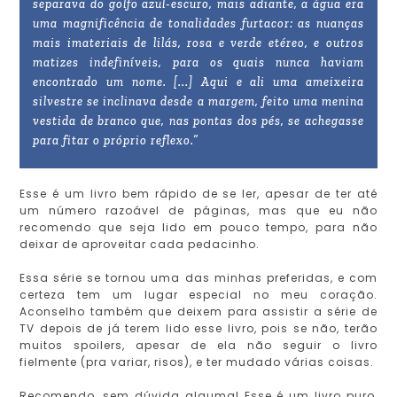
separava do golfo azul-escuro, mais adiante, a água era
uma magnificência de tonalidades furtacor: as nuanças
mais imateriais de lilás, rosa e verde etéreo, e outros
matizes indefiníveis, para os quais nunca haviam
encontrado um nome. [...] Aqui e ali uma ameixeira
silvestre se inclinava desde a margem, feito uma menina
vestida de branco que, nas pontas dos pés, se achegasse
para fitar o próprio reflexo.”
Esse é um livro bem rápido de se ler, apesar de ter até
um número razoável de páginas, mas que eu não
recomendo que seja lido em pouco tempo, para não
deixar de aproveitar cada pedacinho.
Essa série se tornou uma das minhas preferidas, e com
certeza tem um lugar especial no meu coração.
Aconselho também que deixem para assistir a série de
TV depois de já terem lido esse livro, pois se não, terão
muitos spoilers, apesar de ela não seguir o livro
fielmente (pra variar, risos), e ter mudado várias coisas.
Recomendo, sem dúvida alguma! Esse é um livro puro,