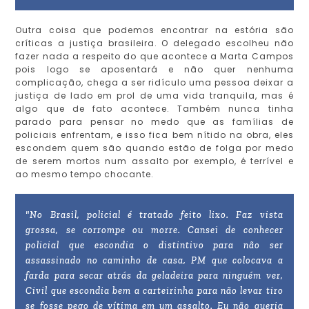
Outra coisa que podemos encontrar na estória são
críticas a justiça brasileira. O delegado escolheu não
fazer nada a respeito do que acontece a Marta Campos
pois logo se aposentará e não quer nenhuma
complicação, chega a ser ridículo uma pessoa deixar a
justiça de lado em prol de uma vida tranquila, mas é
algo que de fato acontece. Também nunca tinha
parado para pensar no medo que as famílias de
policiais enfrentam, e isso fica bem nítido na obra, eles
escondem quem são quando estão de folga por medo
de serem mortos num assalto por exemplo, é terrível e
ao mesmo tempo chocante.
"No Brasil, policial é tratado feito lixo. Faz vista
grossa, se corrompe ou morre. Cansei de conhecer
policial que escondia o distintivo para não ser
assassinado no caminho de casa, PM que colocava a
farda para secar atrás da geladeira para ninguém ver,
Civil que escondia bem a carteirinha para não levar tiro
se fosse pego de vítima em um assalto. Eu não queria