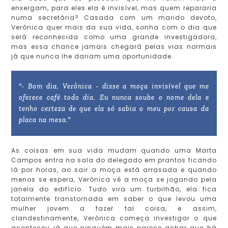
enxergam, para eles ela é invisível, mas quem repararia
numa secretária? Casada com um marido devoto,
Verônica quer mais da sua vida, sonha com o dia que
será reconhecida como uma grande investigadora,
mas essa chance jamais chegará pelas vias normais
já que nunca lhe dariam uma oportunidade.
"- Bom dia, Verônica - disse a moça invisível que me
oferece café todo dia. Eu nunca soube o nome dela e
tenho certeza de que ela só sabia o meu por causa da
placa na mesa."
As coisas em sua vida mudam quando uma Marta
Campos entra na sala do delegado em prantos ficando
lá por horas, ao sair a moça está arrasada e quando
menos se espera, Verônica vê a moça se jogando pela
janela do edifício. Tudo vira um turbilhão, ela fica
totalmente transtornada em saber o que levou uma
mulher jovem a fazer tal coisa, e assim,
clandestinamente, Verônica começa investigar o que
aconteceu já que ninguém mais parece achar que há