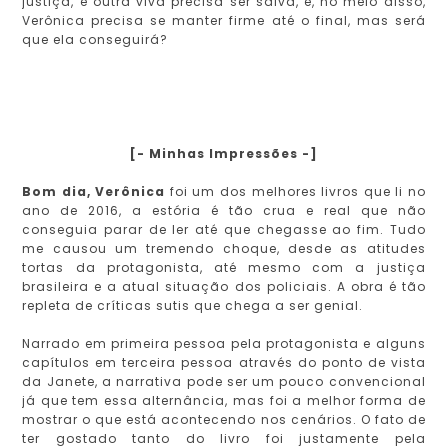
justiça, e outra viva precisa ser salva, e, no meio disso,
Verônica precisa se manter firme até o final, mas será
que ela conseguirá?
[- Minhas Impressões -]
Bom dia, Verônica
foi um dos melhores livros que li no
ano de 2016, a estória é tão crua e real que não
conseguia parar de ler até que chegasse ao fim. Tudo
me causou um tremendo choque, desde as atitudes
tortas da protagonista, até mesmo com a justiça
brasileira e a atual situação dos policiais. A obra é tão
repleta de críticas sutis que chega a ser genial.
Narrado em primeira pessoa pela protagonista e alguns
capítulos em terceira pessoa através do ponto de vista
da Janete, a narrativa pode ser um pouco convencional
já que tem essa alternância, mas foi a melhor forma de
mostrar o que está acontecendo nos cenários. O fato de
ter gostado tanto do livro foi justamente pela