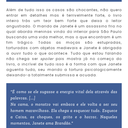
Além de tudo isso os casos são chocantes, não quero
entrar em detalhes mas é terrivelmente forte, o livro
inteiro trás um teor bem forte que deixa o leitor
angustiado. O marido de Janete é um assassino frio no
qual aborda meninas vindo do interior para São Paulo
buscando uma vida melhor, mas o que encontram é um
fim trágico. Todas as moças são estupradas,
torturadas com objetos medievais e Janete é obrigada
a ouvir tudo o que acontece. Tudo que estou falando
não chega ser
spoiler
pois mostra já no começo do
livro, o incrível de tudo isso é a forma com que Janete
aguenta tudo, seu marido a tortura psicologicamente
deixando-a totalmente submissa e acuada.
"É como se ele sugasse a energia vital dela através das
palavras. [...]
Na cama, o monstro vai embora e ele volta a ser seu
homem maravilhoso. Ela chega a esquecer tudo. Esquece
a Caixa, os choques, os grito e o horror. Naqueles
momentos, Janete ama Brandão."