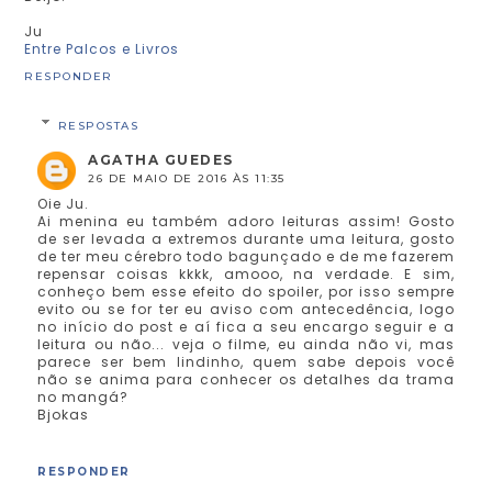
Ju
Entre Palcos e Livros
RESPONDER
RESPOSTAS
AGATHA GUEDES
26 DE MAIO DE 2016 ÀS 11:35
Oie Ju.
Ai menina eu também adoro leituras assim! Gosto
de ser levada a extremos durante uma leitura, gosto
de ter meu cérebro todo bagunçado e de me fazerem
repensar coisas kkkk, amooo, na verdade. E sim,
conheço bem esse efeito do spoiler, por isso sempre
evito ou se for ter eu aviso com antecedência, logo
no início do post e aí fica a seu encargo seguir e a
leitura ou não... veja o filme, eu ainda não vi, mas
parece ser bem lindinho, quem sabe depois você
não se anima para conhecer os detalhes da trama
no mangá?
Bjokas
RESPONDER