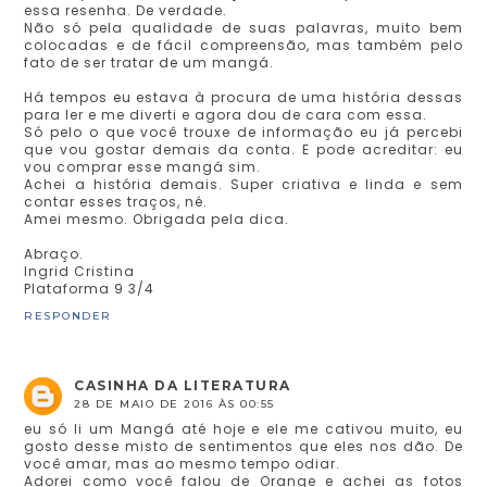
essa resenha. De verdade.
Não só pela qualidade de suas palavras, muito bem
colocadas e de fácil compreensão, mas também pelo
fato de ser tratar de um mangá.
Há tempos eu estava à procura de uma história dessas
para ler e me diverti e agora dou de cara com essa.
Só pelo o que você trouxe de informação eu já percebi
que vou gostar demais da conta. E pode acreditar: eu
vou comprar esse mangá sim.
Achei a história demais. Super criativa e linda e sem
contar esses traços, né.
Amei mesmo. Obrigada pela dica.
Abraço.
Ingrid Cristina
Plataforma 9 3/4
RESPONDER
CASINHA DA LITERATURA
28 DE MAIO DE 2016 ÀS 00:55
eu só li um Mangá até hoje e ele me cativou muito, eu
gosto desse misto de sentimentos que eles nos dão. De
você amar, mas ao mesmo tempo odiar.
Adorei como você falou de Orange e achei as fotos