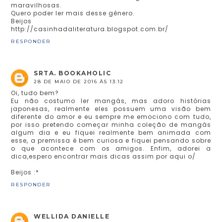
maravilhosas.
Quero poder ler mais desse gênero.
Beijos
http://casinhadaliteratura.blogspot.com.br/
RESPONDER
SRTA. BOOKAHOLIC
28 DE MAIO DE 2016 ÀS 13:12
Oi, tudo bem?
Eu não costumo ler mangás, mas adoro histórias
japonesas, realmente eles possuem uma visão bem
diferente do amor e eu sempre me emociono com tudo,
por isso pretendo começar minha coleção de mangás
algum dia e eu fiquei realmente bem animada com
esse, a premissa é bem curiosa e fiquei pensando sobre
o que acontece com os amigos. Enfim, adorei a
dica,espero encontrar mais dicas assim por aqui o/
Beijos :*
RESPONDER
WELLIDA DANIELLE