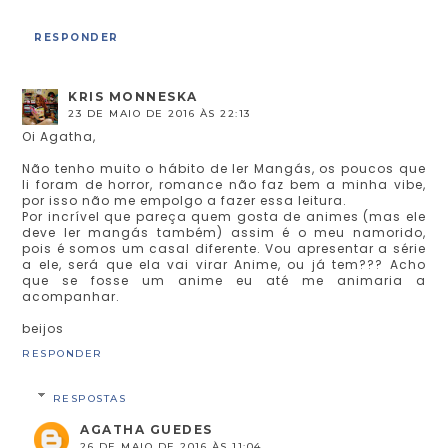
RESPONDER
KRIS MONNESKA
23 DE MAIO DE 2016 ÀS 22:13
Oi Agatha,
Não tenho muito o hábito de ler Mangás, os poucos que
li foram de horror, romance não faz bem a minha vibe,
por isso não me empolgo a fazer essa leitura.
Por incrível que pareça quem gosta de animes (mas ele
deve ler mangás também) assim é o meu namorido,
pois é somos um casal diferente. Vou apresentar a série
a ele, será que ela vai virar Anime, ou já tem??? Acho
que se fosse um anime eu até me animaria a
acompanhar.
beijos
RESPONDER
RESPOSTAS
AGATHA GUEDES
26 DE MAIO DE 2016 ÀS 11:04