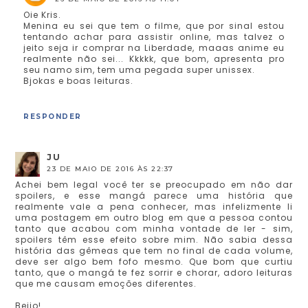
Oie Kris.
Menina eu sei que tem o filme, que por sinal estou
tentando achar para assistir online, mas talvez o
jeito seja ir comprar na Liberdade, maaas anime eu
realmente não sei... Kkkkk, que bom, apresenta pro
seu namo sim, tem uma pegada super unissex.
Bjokas e boas leituras.
RESPONDER
JU
23 DE MAIO DE 2016 ÀS 22:37
Achei bem legal você ter se preocupado em não dar
spoilers, e esse mangá parece uma história que
realmente vale a pena conhecer, mas infelizmente li
uma postagem em outro blog em que a pessoa contou
tanto que acabou com minha vontade de ler - sim,
spoilers têm esse efeito sobre mim. Não sabia dessa
história das gêmeas que tem no final de cada volume,
deve ser algo bem fofo mesmo. Que bom que curtiu
tanto, que o mangá te fez sorrir e chorar, adoro leituras
que me causam emoções diferentes.
Beijo!