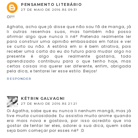
PENSAMENTO LITERÁRIO
27 DE MAIO DE 2016 ÀS 09:31
OI!!!
Aghata, acho que já disse que não sou fã de manga, já
li outras resenhas suas, mas também não posso
afirmar algo que nunca li né? Pretendo realmente ler
para construir uma opinião embasadas em fatos e ver
se curto ou não. A estória em si é bem atrativa, pois
receber uma carta do eu do futuro para mudar algo no
presente é algo que realmente gostaria, todo
aprendizado contribuiu para o que tenho hoje, mas
certas coisas iria querer ser diferente, enfim, obrigada
pela dica, e tentarei ler esse estilo. Beijos!
RESPONDER
KÉTRIN GALVAGNI
27 DE MAIO DE 2016 ÀS 21:21
Oi Agatha, sabe que eu nunca li nenhum mangá, mas já
tive muita curiosidade. Eu assistia muito anime quando
era mais nova e gostava, por isso acredito que iria
gostar de tentar ler eles, adorei a sua dica, quem sabe
seja bom começar por esses né? :D