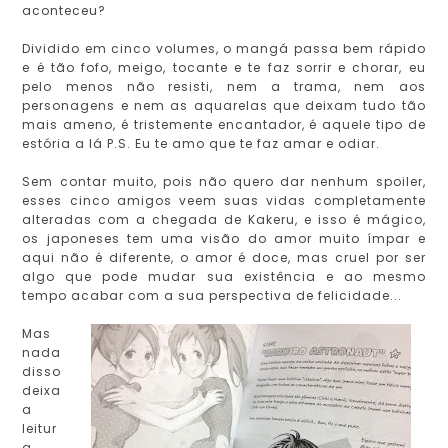
aconteceu?
Dividido em cinco volumes, o mangá passa bem rápido
e é tão fofo, meigo, tocante e te faz sorrir e chorar, eu
pelo menos não resisti, nem a trama, nem aos
personagens e nem as aquarelas que deixam tudo tão
mais ameno, é tristemente encantador, é aquele tipo de
estória a lá P.S. Eu te amo que te faz amar e odiar.
Sem contar muito, pois não quero dar nenhum spoiler,
esses cinco amigos veem suas vidas completamente
alteradas com a chegada de Kakeru, e isso é mágico,
os japoneses tem uma visão do amor muito ímpar e
aqui não é diferente, o amor é doce, mas cruel por ser
algo que pode mudar sua existência e ao mesmo
tempo acabar com a sua perspectiva de felicidade...
Mas
nada
disso
deixa
a
leitur
a