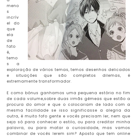
meno
s
incrív
el do
que
ela
de
fato
é,
temo
s a
exploração de vários temas, temos desenhos delicados
e situações que são completos dilemas, é
extremamente transformador.
E como bônus ganhamos uma pequena estória no fim
de cada volume,sobre duas irmãs gêmeas que estão a
procura do amor e que o colocariam de lado com a
mesma facilidade se isso significasse a alegria da
outra, é muito fofo gente e vocês precisam ler, nem que
seja só para conhecer o estilo, ou para creditar minha
palavra, ou para matar a curiosidade, mas vamos
combinar de vocês lerem sim? Aposto que tem online