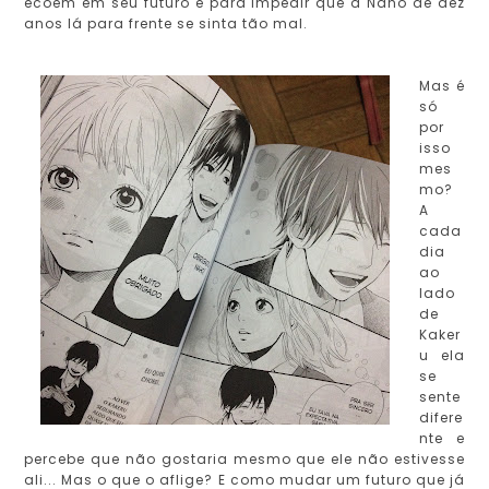
ecoem em seu futuro e para impedir que a Naho de dez
anos lá para frente se sinta tão mal.
Mas é
só
por
isso
mes
mo?
A
cada
dia
ao
lado
de
Kaker
u ela
se
sente
difere
nte e
percebe que não gostaria mesmo que ele não estivesse
ali... Mas o que o aflige? E como mudar um futuro que já