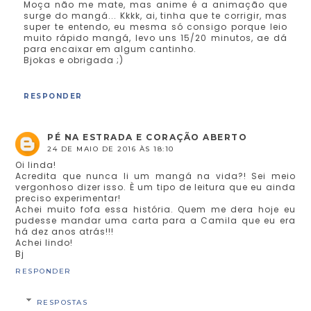
Moça não me mate, mas anime é a animação que
surge do mangá... Kkkk, ai, tinha que te corrigir, mas
super te entendo, eu mesma só consigo porque leio
muito rápido mangá, levo uns 15/20 minutos, ae dá
para encaixar em algum cantinho.
Bjokas e obrigada ;)
RESPONDER
PÉ NA ESTRADA E CORAÇÃO ABERTO
24 DE MAIO DE 2016 ÀS 18:10
Oi linda!
Acredita que nunca li um mangá na vida?! Sei meio
vergonhoso dizer isso. È um tipo de leitura que eu ainda
preciso experimentar!
Achei muito fofa essa história. Quem me dera hoje eu
pudesse mandar uma carta para a Camila que eu era
há dez anos atrás!!!
Achei lindo!
Bj
RESPONDER
RESPOSTAS