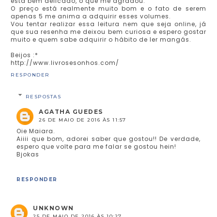
está bem delicado, o que me agradou.
O preço está realmente muito bom e o fato de serem
apenas 5 me anima a adquirir esses volumes.
Vou tentar realizar essa leitura nem que seja online, já
que sua resenha me deixou bem curiosa e espero gostar
muito e quem sabe adquirir o hábito de ler mangás.
Beijos :*
http://www.livrosesonhos.com/
RESPONDER
RESPOSTAS
AGATHA GUEDES
26 DE MAIO DE 2016 ÀS 11:57
Oie Maiara.
Aiiii que bom, adorei saber que gostou!! De verdade,
espero que volte para me falar se gostou hein!
Bjokas
RESPONDER
UNKNOWN
25 DE MAIO DE 2016 ÀS 10:27