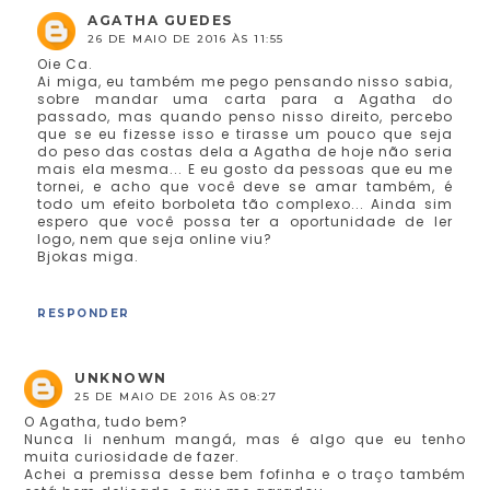
AGATHA GUEDES
26 DE MAIO DE 2016 ÀS 11:55
Oie Ca.
Ai miga, eu também me pego pensando nisso sabia,
sobre mandar uma carta para a Agatha do
passado, mas quando penso nisso direito, percebo
que se eu fizesse isso e tirasse um pouco que seja
do peso das costas dela a Agatha de hoje não seria
mais ela mesma... E eu gosto da pessoas que eu me
tornei, e acho que você deve se amar também, é
todo um efeito borboleta tão complexo... Ainda sim
espero que você possa ter a oportunidade de ler
logo, nem que seja online viu?
Bjokas miga.
RESPONDER
UNKNOWN
25 DE MAIO DE 2016 ÀS 08:27
O Agatha, tudo bem?
Nunca li nenhum mangá, mas é algo que eu tenho
muita curiosidade de fazer.
Achei a premissa desse bem fofinha e o traço também