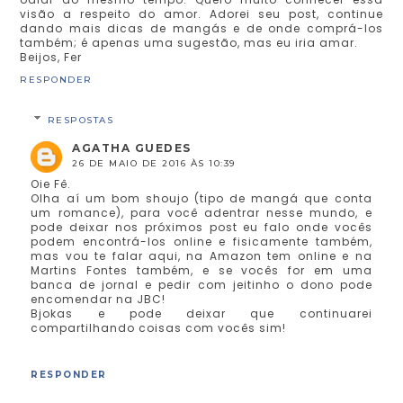
visão a respeito do amor. Adorei seu post, continue
dando mais dicas de mangás e de onde comprá-los
também; é apenas uma sugestão, mas eu iria amar.
Beijos, Fer
RESPONDER
RESPOSTAS
AGATHA GUEDES
26 DE MAIO DE 2016 ÀS 10:39
Oie Fê.
Olha aí um bom shoujo (tipo de mangá que conta
um romance), para você adentrar nesse mundo, e
pode deixar nos próximos post eu falo onde vocês
podem encontrá-los online e fisicamente também,
mas vou te falar aqui, na Amazon tem online e na
Martins Fontes também, e se vocês for em uma
banca de jornal e pedir com jeitinho o dono pode
encomendar na JBC!
Bjokas e pode deixar que continuarei
compartilhando coisas com vocês sim!
RESPONDER