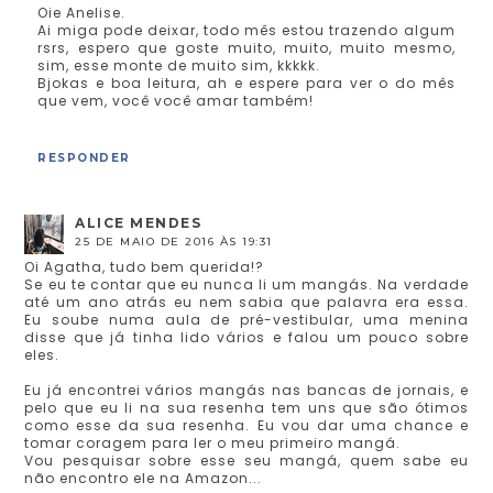
Oie Anelise.
Ai miga pode deixar, todo mês estou trazendo algum
rsrs, espero que goste muito, muito, muito mesmo,
sim, esse monte de muito sim, kkkkk.
Bjokas e boa leitura, ah e espere para ver o do mês
que vem, você você amar também!
RESPONDER
ALICE MENDES
25 DE MAIO DE 2016 ÀS 19:31
Oi Agatha, tudo bem querida!?
Se eu te contar que eu nunca li um mangás. Na verdade
até um ano atrás eu nem sabia que palavra era essa.
Eu soube numa aula de pré-vestibular, uma menina
disse que já tinha lido vários e falou um pouco sobre
eles.
Eu já encontrei vários mangás nas bancas de jornais, e
pelo que eu li na sua resenha tem uns que são ótimos
como esse da sua resenha. Eu vou dar uma chance e
tomar coragem para ler o meu primeiro mangá.
Vou pesquisar sobre esse seu mangá, quem sabe eu
não encontro ele na Amazon...