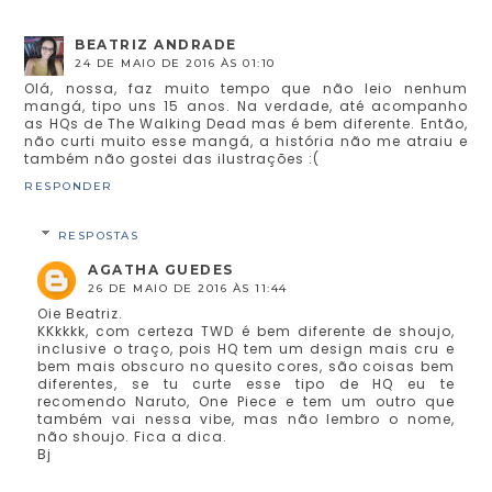
BEATRIZ ANDRADE
24 DE MAIO DE 2016 ÀS 01:10
Olá, nossa, faz muito tempo que não leio nenhum
mangá, tipo uns 15 anos. Na verdade, até acompanho
as HQs de The Walking Dead mas é bem diferente. Então,
não curti muito esse mangá, a história não me atraiu e
também não gostei das ilustrações :(
RESPONDER
RESPOSTAS
AGATHA GUEDES
26 DE MAIO DE 2016 ÀS 11:44
Oie Beatriz.
KKkkkk, com certeza TWD é bem diferente de shoujo,
inclusive o traço, pois HQ tem um design mais cru e
bem mais obscuro no quesito cores, são coisas bem
diferentes, se tu curte esse tipo de HQ eu te
recomendo Naruto, One Piece e tem um outro que
também vai nessa vibe, mas não lembro o nome,
não shoujo. Fica a dica.
Bj