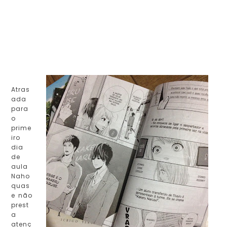
Atras
ada
para
o
prime
iro
dia
de
aula
Naho
quas
e não
prest
a
atenç