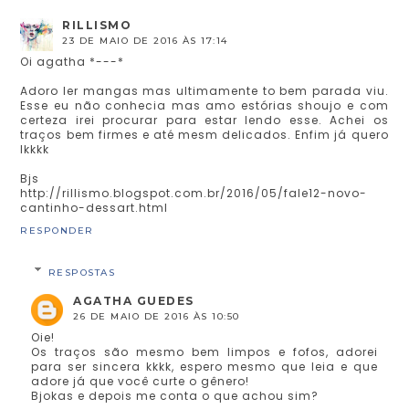
RILLISMO
23 DE MAIO DE 2016 ÀS 17:14
Oi agatha *---*
Adoro ler mangas mas ultimamente to bem parada viu.
Esse eu não conhecia mas amo estórias shoujo e com
certeza irei procurar para estar lendo esse. Achei os
traços bem firmes e até mesm delicados. Enfim já quero
lkkkk
Bjs
http://rillismo.blogspot.com.br/2016/05/fale12-novo-
cantinho-dessart.html
RESPONDER
RESPOSTAS
AGATHA GUEDES
26 DE MAIO DE 2016 ÀS 10:50
Oie!
Os traços são mesmo bem limpos e fofos, adorei
para ser sincera kkkk, espero mesmo que leia e que
adore já que você curte o gênero!
Bjokas e depois me conta o que achou sim?