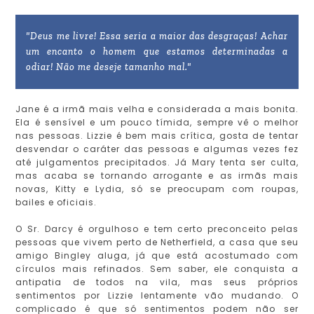
"Deus me livre! Essa seria a maior das desgraças! Achar
um encanto o homem que estamos determinadas a
odiar! Não me deseje tamanho mal."
Jane é a irmã mais velha e considerada a mais bonita.
Ela é sensível e um pouco tímida, sempre vê o melhor
nas pessoas. Lizzie é bem mais crítica, gosta de tentar
desvendar o caráter das pessoas e algumas vezes fez
até julgamentos precipitados. Já Mary tenta ser culta,
mas acaba se tornando arrogante e as irmãs mais
novas, Kitty e Lydia, só se preocupam com roupas,
bailes e oficiais.
O Sr. Darcy é orgulhoso e tem certo preconceito pelas
pessoas que vivem perto de Netherfield, a casa que seu
amigo Bingley aluga, já que está acostumado com
círculos mais refinados. Sem saber, ele conquista a
antipatia de todos na vila, mas seus próprios
sentimentos por Lizzie lentamente vão mudando. O
complicado é que só sentimentos podem não ser