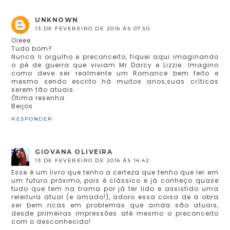
UNKNOWN
13 DE FEVEREIRO DE 2016 ÀS 07:50
Oieee
Tudo bom?
Nunca li orgulho e preconceito, fiquei aqui imaginando
o pé de guerra que viviam Mr Darcy e Lizzie. Imagino
como deve ser realmente um Romance bem feito e
mesmo sendo escrito há muitos anos,suas críticas
serem tão atuais.
Ótima resenha.
Beijos
RESPONDER
GIOVANA OLIVEIRA
13 DE FEVEREIRO DE 2016 ÀS 14:42
Esse é um livro que tenho a certeza que tenho que ler em
um futuro próximo, pois é clássico e já conheço quase
tudo que tem na trama por já ter lido e assistido uma
releitura atual (e amado!), adoro essa coisa de a obra
ser bem ricas em problemas que ainda são atuais,
desde primeiras impressões até mesmo o preconceito
com o desconhecido!