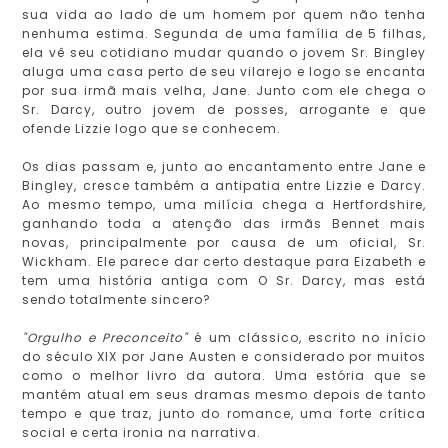
sua vida ao lado de um homem por quem não tenha
nenhuma estima. Segunda de uma família de 5 filhas,
ela vê seu cotidiano mudar quando o jovem Sr. Bingley
aluga uma casa perto de seu vilarejo e logo se encanta
por sua irmã mais velha, Jane. Junto com ele chega o
Sr. Darcy, outro jovem de posses, arrogante e que
ofende Lizzie logo que se conhecem.
Os dias passam e, junto ao encantamento entre Jane e
Bingley, cresce também a antipatia entre Lizzie e Darcy.
Ao mesmo tempo, uma milícia chega a Hertfordshire,
ganhando toda a atenção das irmãs Bennet mais
novas, principalmente por causa de um oficial, Sr.
Wickham. Ele parece dar certo destaque para Eizabeth e
tem uma história antiga com O Sr. Darcy, mas está
sendo totalmente sincero?
"Orgulho e Preconceito"
é um clássico, escrito no início
do século XIX por Jane Austen e considerado por muitos
como o melhor livro da autora. Uma estória que se
mantém atual em seus dramas mesmo depois de tanto
tempo e que traz, junto do romance, uma forte crítica
social e certa ironia na narrativa.