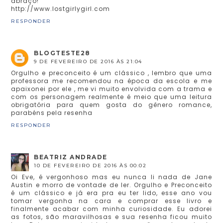
abraço!
http://www.lostgirlygirl.com
RESPONDER
BLOGTESTE28
9 DE FEVEREIRO DE 2016 ÀS 21:04
Orgulho e preconceito é um clássico , lembro que uma
professora me recomendou na época da escola e me
apaixonei por ele , me vi muito envolvida com a trama e
com os personagem realmente é meio que uma leitura
obrigatória para quem gosta do gênero romance,
parabéns pela resenha
RESPONDER
BEATRIZ ANDRADE
10 DE FEVEREIRO DE 2016 ÀS 00:02
Oi Eve, é vergonhoso mas eu nunca li nada de Jane
Austin e morro de vontade de ler. Orgulho e Preconceito
é um clássico e já era pra eu ter lido, esse ano vou
tomar vergonha na cara e comprar esse livro e
finalmente acabar com minha curiosidade. Eu adorei
as fotos, são maravilhosas e sua resenha ficou muito