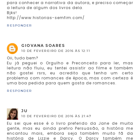
para conhecer a narrativa da autora, e preciso começar
a leitura de algum dos livros dela.
Bjks!
http://www.historias-semfim.com/
RESPONDER
GIOVANA SOARES
10 DE FEVEREIRO DE 2016 ÀS 12:11
Oii, tudo bem?
Eu já peguei o Orgulho e Preconceito para ler, mas
leitura não fluiu, eu tentei assistir ao filme e também
não gostei rsrs, eu acredito que tenha um certo
problema com romances de época, mas com certeza é
uma boa pedida para quem gosta de romances.
RESPONDER
JU
10 DE FEVEREIRO DE 2016 ÀS 21:47
Eu sei que esse é o livro preferido da Jane de muita
gente, mas eu ainda prefiro Persuasão, a história me
encantou mais, embora seja também muito fã da
história de Lizzie e Darcy. O Darcy também me