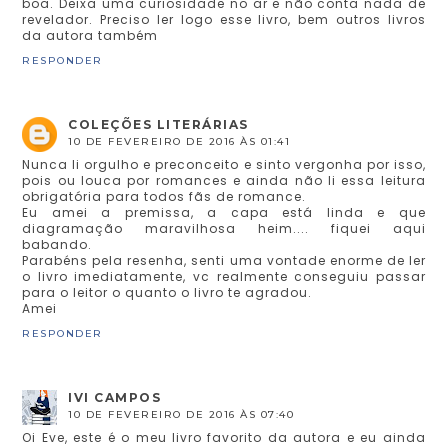
boa. Deixa uma curiosidade no ar e não conta nada de
revelador. Preciso ler logo esse livro, bem outros livros
da autora também
RESPONDER
COLEÇÕES LITERÁRIAS
10 DE FEVEREIRO DE 2016 ÀS 01:41
Nunca li orgulho e preconceito e sinto vergonha por isso,
pois ou louca por romances e ainda não li essa leitura
obrigatória para todos fãs de romance.
Eu amei a premissa, a capa está linda e que
diagramação maravilhosa heim.... fiquei aqui
babando.
Parabéns pela resenha, senti uma vontade enorme de ler
o livro imediatamente, vc realmente conseguiu passar
para o leitor o quanto o livro te agradou.
Amei
RESPONDER
IVI CAMPOS
10 DE FEVEREIRO DE 2016 ÀS 07:40
Oi Eve, este é o meu livro favorito da autora e eu ainda