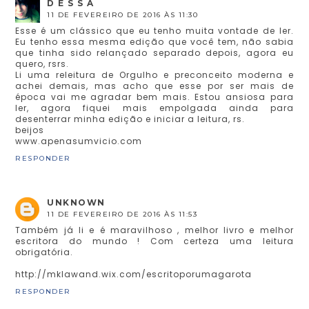
D E S S A
11 DE FEVEREIRO DE 2016 ÀS 11:30
Esse é um clássico que eu tenho muita vontade de ler.
Eu tenho essa mesma edição que você tem, não sabia
que tinha sido relançado separado depois, agora eu
quero, rsrs.
Li uma releitura de Orgulho e preconceito moderna e
achei demais, mas acho que esse por ser mais de
época vai me agradar bem mais. Estou ansiosa para
ler, agora fiquei mais empolgada ainda para
desenterrar minha edição e iniciar a leitura, rs.
beijos
www.apenasumvicio.com
RESPONDER
UNKNOWN
11 DE FEVEREIRO DE 2016 ÀS 11:53
Também já li e é maravilhoso , melhor livro e melhor
escritora do mundo ! Com certeza uma leitura
obrigatória.
http://mklawand.wix.com/escritoporumagarota
RESPONDER