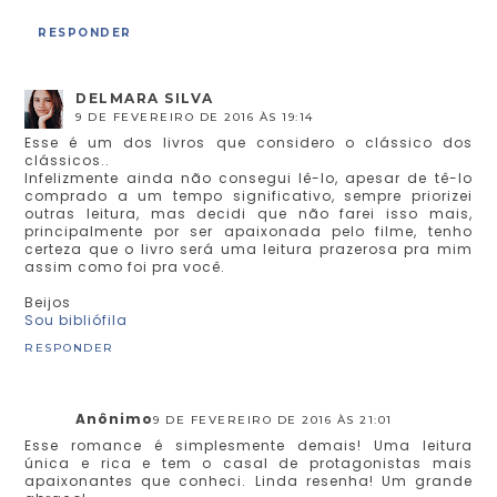
RESPONDER
DELMARA SILVA
9 DE FEVEREIRO DE 2016 ÀS 19:14
Esse é um dos livros que considero o clássico dos
clássicos..
Infelizmente ainda não consegui lê-lo, apesar de tê-lo
comprado a um tempo significativo, sempre priorizei
outras leitura, mas decidi que não farei isso mais,
principalmente por ser apaixonada pelo filme, tenho
certeza que o livro será uma leitura prazerosa pra mim
assim como foi pra você.
Beijos
Sou bibliófila
RESPONDER
Anônimo
9 DE FEVEREIRO DE 2016 ÀS 21:01
Esse romance é simplesmente demais! Uma leitura
única e rica e tem o casal de protagonistas mais
apaixonantes que conheci. Linda resenha! Um grande