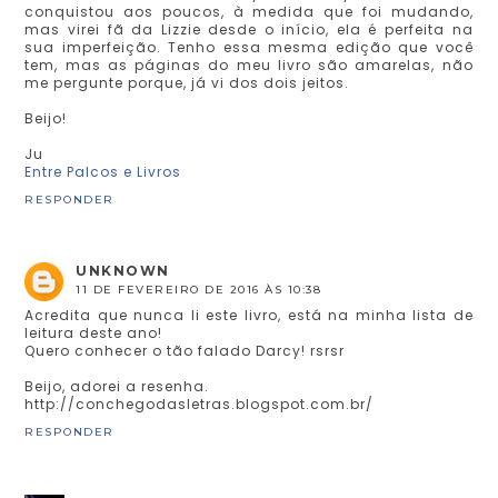
conquistou aos poucos, à medida que foi mudando,
mas virei fã da Lizzie desde o início, ela é perfeita na
sua imperfeição. Tenho essa mesma edição que você
tem, mas as páginas do meu livro são amarelas, não
me pergunte porque, já vi dos dois jeitos.
Beijo!
Ju
Entre Palcos e Livros
RESPONDER
UNKNOWN
11 DE FEVEREIRO DE 2016 ÀS 10:38
Acredita que nunca li este livro, está na minha lista de
leitura deste ano!
Quero conhecer o tão falado Darcy! rsrsr
Beijo, adorei a resenha.
http://conchegodasletras.blogspot.com.br/
RESPONDER