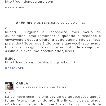
http://caindonacultura.com
RESPONDER
Anônimo
10 DE FEVEREIRO DE 2016 ÀS 11:23
Oii!
Nunca li Orgulho e Preconceito, mas morro de
curiosidade! Amo romances e quando o romance é
envolvente e cativa o leitor a cada página são os meus
preferidos! Saber que é tão bom e que você recomenda
tanto me "obrigou" a colocar na lista de desejados!
Assim que tiver uma oportunidade, lerei ♥
Beijão!
http://loucaspaginasblog.blogspot.com/
RESPONDER
CARLA
10 DE FEVEREIRO DE 2016 ÀS 11:50
Oie!
Eu conheço essa história devido as adaptações que já
foram feitas, mas ainda não li o livro. Inclusive, ainda
não li nenhum livro da Jane Austen. Tenho curiosidade