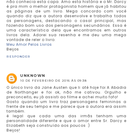
não conhecia esta capa. Amo esta história e o Mr. Darcy
é pra mim o melhor protagonista homem que já habitou
as páginas de um livro. Mega concordo com você
quando diz que a autora desenvolve e trabalha todos
os personagens, destacando o casal principal, mas
fazendo bom uso dos personagens secundários. Essa é
uma característica dela que encontramos em outros
livros dela. Adorei sua resenha e me deu uma mega
vontade de reler o livro.
Meu Amor Pelos Livros
Beijos
RESPONDER
UNKNOWN
10 DE FEVEREIRO DE 2016 ÀS 09:38
O único livro da Jane Austen que li até hoje foi A Abadia
de Northanger e foi ok, não me cativou. Orgulho e
preconceito, eu já assisti ao filme e achei muito fofo!
Gosto quando um livro traz personagens femininas a
frente de seu tempo e me parece que a autora era assim
também.
é legal que cada uma das irmãs tenham uma
personalidade diferente e que o amor entre Sr. Darcy e
Elizabeth seja construído aos poucos :)
Beijos!