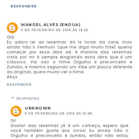
RESPONDER
MANOEL ALVES (ENOUA)
9 DE FEVEREIRO DE 2016 ÀS 13:23
Olá
Eu adoro ler as resenhas do ls livros da Jane, mas
ainda não li nenhum (que me diga muito trite) queria
começar por essa obra aê. A maioria das resenhas
vista por mi é sempre elogiando essa obra que é um
clássico. Vai sair o filme Orgulho e preconceito e
Zumbiz, e mesmo seguindo um Vibe um pouco diferente
do original, quero muito ver o filme.
Abçs
RESPONDER
RESPOSTAS
UNKNOWN
9 DE FEVEREIRO DE 2016 ÀS 16:28
Oi!
Gostar das resenhas já é um começo, espero que
você também goste dos livros! Eu ainda não li
Orgulho e preconceito e zumbis, então não estou