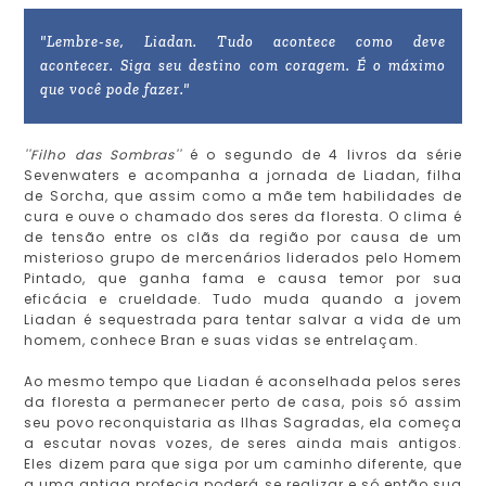
"Lembre-se, Liadan. Tudo acontece como deve
acontecer. Siga seu destino com coragem. É o máximo
que você pode fazer."
''Filho das Sombras''
é o segundo de 4 livros da série
Sevenwaters e acompanha a jornada de Liadan, filha
de Sorcha, que assim como a mãe tem habilidades de
cura e ouve o chamado dos seres da floresta. O clima é
de tensão entre os clãs da região por causa de um
misterioso grupo de mercenários liderados pelo Homem
Pintado, que ganha fama e causa temor por sua
eficácia e crueldade. Tudo muda quando a jovem
Liadan é sequestrada para tentar salvar a vida de um
homem, conhece Bran e suas vidas se entrelaçam.
Ao mesmo tempo que Liadan é aconselhada pelos seres
da floresta a permanecer perto de casa, pois só assim
seu povo reconquistaria as Ilhas Sagradas, ela começa
a escutar novas vozes, de seres ainda mais antigos.
Eles dizem para que siga por um caminho diferente, que
a uma antiga profecia poderá se realizar e só então sua