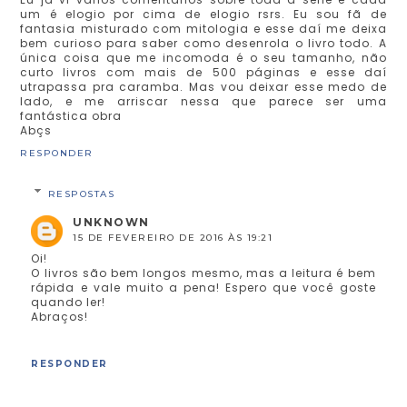
um é elogio por cima de elogio rsrs. Eu sou fã de
fantasia misturado com mitologia e esse daí me deixa
bem curioso para saber como desenrola o livro todo. A
única coisa que me incomoda é o seu tamanho, não
curto livros com mais de 500 páginas e esse daí
utrapassa pra caramba. Mas vou deixar esse medo de
lado, e me arriscar nessa que parece ser uma
fantástica obra
Abçs
RESPONDER
RESPOSTAS
UNKNOWN
15 DE FEVEREIRO DE 2016 ÀS 19:21
Oi!
O livros são bem longos mesmo, mas a leitura é bem
rápida e vale muito a pena! Espero que você goste
quando ler!
Abraços!
RESPONDER