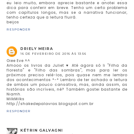
eu leio muito, embora aprecie bastante e anotei essa
dica para conferir em breve. Tenho um certo problema
com capítulos longos, mas se a narrativa funcionar,
tenho certeza que a leitura fluirá.
beijos
RESPONDER
DRIELY MEIRA
16 DE FEVEREIRO DE 2016 ÀS 13:56
Oiee Eve ^^
Amooo os livros da Juliet ♥ Até agora só li "Filha da
floresta" e "Filho das sombras", mas para ler os
próximos preciso relê-los, pois quase nem me lembro
dos acontecimentos *-* Lembro de ter achado a leitura
de ambos um pouco cansativa, mas, ainda assim, as
histórias são incríveis, né? Também gostei bastante de
Niamh.
MilkMilks
http://shakedepalavras.blogspot.com.br
RESPONDER
KÉTRIN GALVAGNI