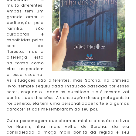
muito diferentes.
Ambas têm um
grande amor e
dedicação pela
família, são
curadoras e
escolhidas pelos
seres da
floresta, mas a
diferença esta
na forma como
elas respondem
a essa escolha.
As situações são diferentes, mas Sorcha, no primeiro
livro, sempre seguiu cada instrução passada por esses
seres, enquanto Liadan os questiona e até mesmo vai
contra suas decisões. A construção dessa protagonista
foi perfeita, ela tem uma personalidade forte e algumas
características me lembraram do seu pai.
Outra personagem que chamou minha atenção no livro
foi Niamh, filha mais velha de Sorcha. Ela era
considerada a moça mais bonita da região e seu