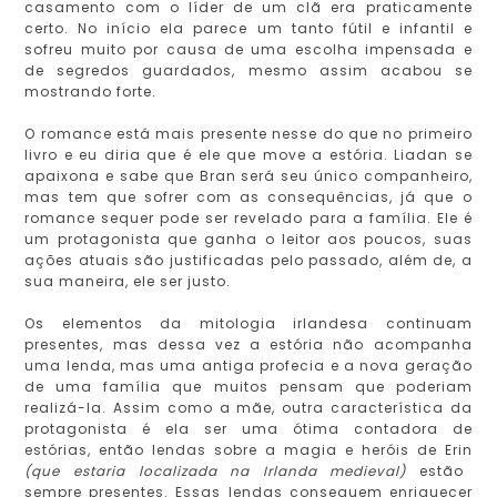
casamento com o líder de um clã era praticamente
certo. No início ela parece um tanto fútil e infantil e
sofreu muito por causa de uma escolha impensada e
de segredos guardados, mesmo assim acabou se
mostrando forte.
O romance está mais presente nesse do que no primeiro
livro e eu diria que é ele que move a estória. Liadan se
apaixona e sabe que Bran será seu único companheiro,
mas tem que sofrer com as consequências, já que o
romance sequer pode ser revelado para a família. Ele é
um protagonista que ganha o leitor aos poucos, suas
ações atuais são justificadas pelo passado, além de, a
sua maneira, ele ser justo.
Os elementos da mitologia irlandesa continuam
presentes, mas dessa vez a estória não acompanha
uma lenda, mas uma antiga profecia e a nova geração
de uma família que muitos pensam que poderiam
realizá-la. Assim como a mãe, outra característica da
protagonista é ela ser uma ótima contadora de
estórias, então lendas sobre a magia e heróis de Erin
(que estaria localizada na Irlanda medieval)
estão
sempre presentes. Essas lendas conseguem enriquecer