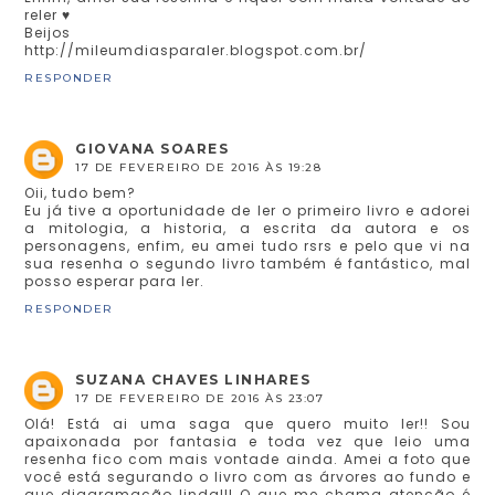
reler ♥
Beijos
http://mileumdiasparaler.blogspot.com.br/
RESPONDER
GIOVANA SOARES
17 DE FEVEREIRO DE 2016 ÀS 19:28
Oii, tudo bem?
Eu já tive a oportunidade de ler o primeiro livro e adorei
a mitologia, a historia, a escrita da autora e os
personagens, enfim, eu amei tudo rsrs e pelo que vi na
sua resenha o segundo livro também é fantástico, mal
posso esperar para ler.
RESPONDER
SUZANA CHAVES LINHARES
17 DE FEVEREIRO DE 2016 ÀS 23:07
Olá! Está ai uma saga que quero muito ler!! Sou
apaixonada por fantasia e toda vez que leio uma
resenha fico com mais vontade ainda. Amei a foto que
você está segurando o livro com as árvores ao fundo e
que diagramação linda!!! O que me chama atenção é