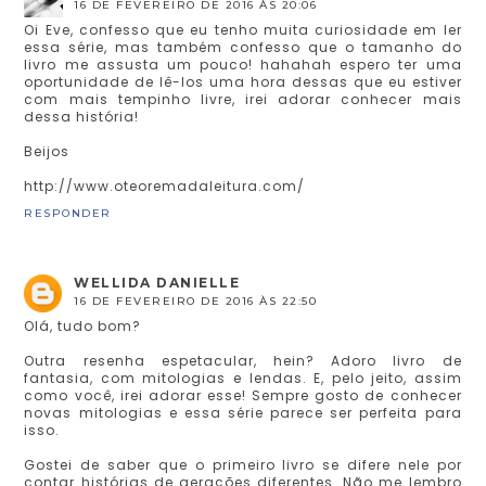
16 DE FEVEREIRO DE 2016 ÀS 20:06
Oi Eve, confesso que eu tenho muita curiosidade em ler
essa série, mas também confesso que o tamanho do
livro me assusta um pouco! hahahah espero ter uma
oportunidade de lê-los uma hora dessas que eu estiver
com mais tempinho livre, irei adorar conhecer mais
dessa história!
Beijos
http://www.oteoremadaleitura.com/
RESPONDER
WELLIDA DANIELLE
16 DE FEVEREIRO DE 2016 ÀS 22:50
Olá, tudo bom?
Outra resenha espetacular, hein? Adoro livro de
fantasia, com mitologias e lendas. E, pelo jeito, assim
como você, irei adorar esse! Sempre gosto de conhecer
novas mitologias e essa série parece ser perfeita para
isso.
Gostei de saber que o primeiro livro se difere nele por
contar histórias de gerações diferentes. Não me lembro