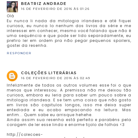
BEATRIZ ANDRADE
16 DE FEVEREIRO DE 2016 ÀS 01:26
Olá
Eu nunca li nada da mitologia irlandesa e até fiquei
curiosa, eu nunca lo nenhum dos livros da série e me
interessei em conhecer, mesmo você falando que não é
uma sequência e que pode ser lido separadamente, eu
prefiro ler em ordem pra não pegar pequenos spoilers,
gostei da resenha.
RESPONDER
COLEÇÕES LITERÁRIAS
16 DE FEVEREIRO DE 2016 ÀS 02:49
Infelizmente de todos os outros volumes esse foi o que
menos que interessou. A premissa não me deixou tão
curiosa, embora eu leria para saber um pouco sobre a
mitologia irlandesa. E se tem uma coisa que não gosto
em livros são capitulos longos, isso me deixa super
entediada e eu acabo empacando na leitura. Mas
enfim... Quem sabe eu arrisque hehehe.
Ainda assim sua resenha está perfeito e parabéns pela
coragem de ler esse lindo e enorme tijolo de folhas <3
http://colecoes-