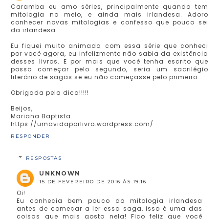
Caramba eu amo séries, principalmente quando tem
mitologia no meio, e ainda mais irlandesa. Adoro
conhecer novas mitologias e confesso que pouco sei
da irlandesa.
Eu fiquei muito animada com essa série que conheci
por você agora, eu infelizmente não sabia da existência
desses livros. E por mais que você tenha escrito que
posso começar pelo segundo, seria um sacrilégio
literário de sagas se eu não começasse pelo primeiro.
Obrigada pela dica!!!!!
Beijos,
Mariana Baptista
https://umavidaporlivro.wordpress.com/
RESPONDER
RESPOSTAS
UNKNOWN
15 DE FEVEREIRO DE 2016 ÀS 19:16
Oi!
Eu conhecia bem pouco da mitologia irlandesa
antes de começar a ler essa saga, isso é uma das
coisas que mais gosto nela! Fico feliz que você