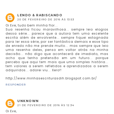
LENDO & RABISCANDO
20 DE FEVEREIRO DE 2016 ÀS 13:53
Oi Eve, tudo bem minha flor...
Sua resenha ficou maravilhosa... sempre leio elogios
dessa série... parece que a autora tem uma excelente
escrita além de envolvente... sempre fiquei estagnada
para ler essa série, por ser fantástica demais e esse tipo
de enredo não me prende muito... mas sempre que leio
uma resenha deles, penso em voltar atrás na minha
decisão... não digo que acontecerá de imediato, mas
acho que tenho pretensão em um futuro... porque
percebo que aqui tem mais que uma simples história...
tem valores a serem refletidos e aprendizados a serem
adquiridos... adorei viu... Xero!!
http://www.minhasescriturasdih.blogspot.com.br/
RESPONDER
UNKNOWN
21 DE FEVEREIRO DE 2016 ÀS 12:34
Oi Eve,