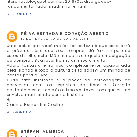
literarias.blogspot.com.br/2016/02/divulgacao-
lancamento-fada-madrinha-e.html
RESPONDER
PÉ NA ESTRADA E CORAÇÃO ABERTO
16 DE FEVEREIRO DE 2016 ÀS 08:11
Uma coisa que você me fez ter certeza é que essa será
a próxima série que vou comprar. Já faz tempo que
estou de olho nela. Mãe nunca tive aquela empolgação
de comprar. Sua resenha me animou e muito.
Adoro fantasia e eu sou completamente apaixonada
pela Irlanda e toda a cultura celta sabe?! Um milhão de
pontos para o livro.
Outro fato interesse é o poder da personagem de
conversar com os espíritos da floresta. Acredito
bastante nessa conexão e isso vai fazer com que eu me
envolva mais ainda com a história.
Bj
Camila Bernardini Coelho
RESPONDER
STÉFANI ALMEIDA
16 DE FEVEREIRO DE 2016 ÀS 08:29