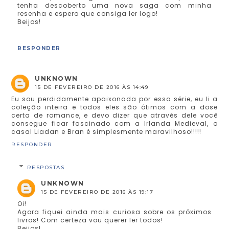
tenha descoberto uma nova saga com minha
resenha e espero que consiga ler logo!
Beijos!
RESPONDER
UNKNOWN
15 DE FEVEREIRO DE 2016 ÀS 14:49
Eu sou perdidamente apaixonada por essa série, eu li a
coleção inteira e todos eles são ótimos com a dose
certa de romance, e devo dizer que através dele você
consegue ficar fascinado com a Irlanda Medieval, o
casal Liadan e Bran é simplesmente maravilhoso!!!!!
RESPONDER
RESPOSTAS
UNKNOWN
15 DE FEVEREIRO DE 2016 ÀS 19:17
Oi!
Agora fiquei ainda mais curiosa sobre os próximos
livros! Com certeza vou querer ler todos!
Beijos!