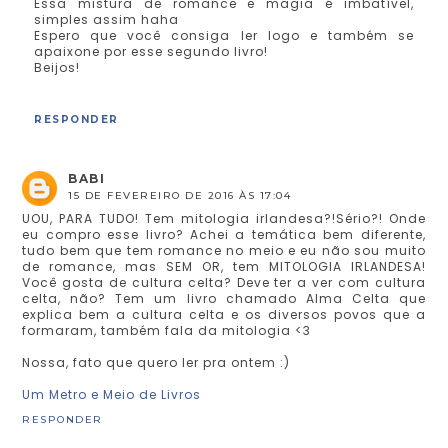
Essa mistura de romance e magia é imbatível,
simples assim haha
Espero que você consiga ler logo e também se
apaixone por esse segundo livro!
Beijos!
RESPONDER
BABI
15 DE FEVEREIRO DE 2016 ÀS 17:04
UOU, PARA TUDO! Tem mitologia irlandesa?!Sério?! Onde
eu compro esse livro? Achei a temática bem diferente,
tudo bem que tem romance no meio e eu não sou muito
de romance, mas SEM OR, tem MITOLOGIA IRLANDESA!
Você gosta de cultura celta? Deve ter a ver com cultura
celta, não? Tem um livro chamado Alma Celta que
explica bem a cultura celta e os diversos povos que a
formaram, também fala da mitologia <3
Nossa, fato que quero ler pra ontem :)
Um Metro e Meio de Livros
RESPONDER