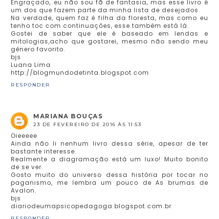
Engraçado, eu não sou fã de fantasia, mas esse livro é
um dos que fazem parte da minha lista de desejados.
Na verdade, quem faz é filha da floresta, mas como eu
tenho toc com continuações, esse também está lá.
Gostei de saber que ele é baseado em lendas e
mitologias,acho que gostarei, mesmo não sendo meu
gênero favorito.
bjs
Luana Lima
http://blogmundodetinta.blogspot.com
RESPONDER
MARIANA BOUÇAS
23 DE FEVEREIRO DE 2016 ÀS 11:53
Oieeeee
Ainda não li nenhum livro dessa série, apesar de ter
bastante interesse.
Realmente a diagramação está um luxo! Muito bonito
de se ver.
Gosto muito do universo dessa história por tocar no
paganismo, me lembra um pouco de As brumas de
Avalon.
bjs
diariodeumapsicopedagoga.blogspot.com.br
RESPONDER