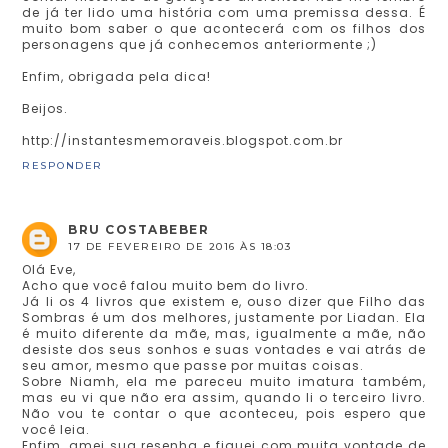
de já ter lido uma história com uma premissa dessa. É
muito bom saber o que acontecerá com os filhos dos
personagens que já conhecemos anteriormente ;)
Enfim, obrigada pela dica!
Beijos.
http://instantesmemoraveis.blogspot.com.br
RESPONDER
BRU COSTABEBER
17 DE FEVEREIRO DE 2016 ÀS 18:03
Olá Eve,
Acho que você falou muito bem do livro.
Já li os 4 livros que existem e, ouso dizer que Filho das
Sombras é um dos melhores, justamente por Liadan. Ela
é muito diferente da mãe, mas, igualmente a mãe, não
desiste dos seus sonhos e suas vontades e vai atrás de
seu amor, mesmo que passe por muitas coisas.
Sobre Niamh, ela me pareceu muito imatura também,
mas eu vi que não era assim, quando li o terceiro livro.
Não vou te contar o que aconteceu, pois espero que
você leia.
Enfim, amei sua resenha e fiquei com muita vontade de