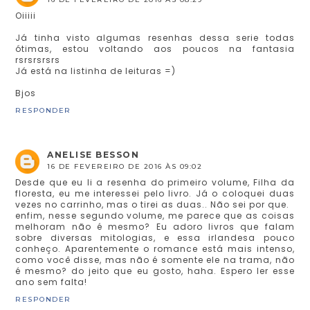
Oiiiii
Já tinha visto algumas resenhas dessa serie todas
ótimas, estou voltando aos poucos na fantasia
rsrsrsrsrs
Já está na listinha de leituras =)
Bjos
RESPONDER
ANELISE BESSON
16 DE FEVEREIRO DE 2016 ÀS 09:02
Desde que eu li a resenha do primeiro volume, Filha da
floresta, eu me interessei pelo livro. Já o coloquei duas
vezes no carrinho, mas o tirei as duas.. Não sei por que.
enfim, nesse segundo volume, me parece que as coisas
melhoram não é mesmo? Eu adoro livros que falam
sobre diversas mitologias, e essa irlandesa pouco
conheço. Aparentemente o romance está mais intenso,
como você disse, mas não é somente ele na trama, não
é mesmo? do jeito que eu gosto, haha. Espero ler esse
ano sem falta!
RESPONDER