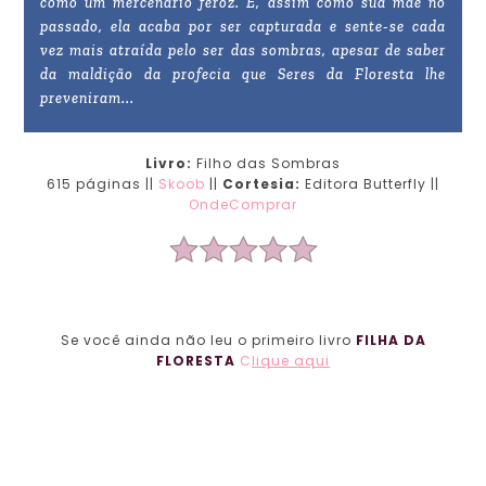
como um mercenário feroz. E, assim como sua mãe no
passado, ela acaba por ser capturada e sente-se cada
vez mais atraída pelo ser das sombras, apesar de saber
da maldição da profecia que Seres da Floresta lhe
preveniram...
Livro:
Filho das Sombras
615 páginas ||
Skoob
||
Cortesia:
Editora Butterfly ||
OndeComprar
Se você ainda não leu o primeiro livro
FILHA DA
FLORESTA
C
lique aqui