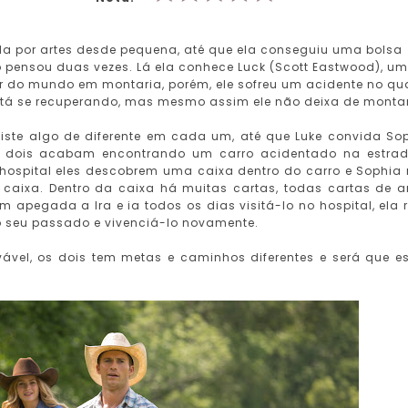
ada por artes desde pequena, até que ela conseguiu uma bolsa
o pensou duas vezes. Lá ela conhece Luck (Scott Eastwood), um
r do mundo em montaria, porém, ele sofreu um acidente no qu
está se recuperando, mas mesmo assim ele não deixa de montar
xiste algo de diferente em cada um, até que Luke convida So
os dois acabam encontrando um carro acidentado na estra
o hospital eles descobrem uma caixa dentro do carro e Sophia
 caixa. Dentro da caixa há muitas cartas, todas cartas de 
 apegada a Ira e ia todos os dias visitá-lo no hospital, ela r
o seu passado e vivenciá-lo novamente.
vel, os dois tem metas e caminhos diferentes e será que e
?