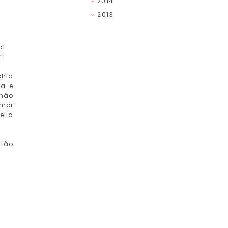
2014
2013
al
.
phia
da e
 não
amor
elia
stão