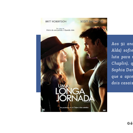
Aos 91 ano
Alda) sofr
luta para
Chaplin), 
Sophia Dan
que a apr
dois casai
Gê