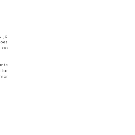
u já
ções
r ao
ante
itar
amor