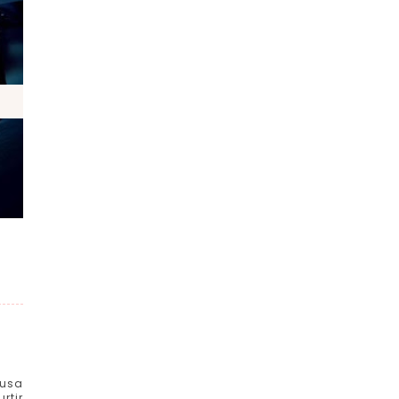
ausa
rtir