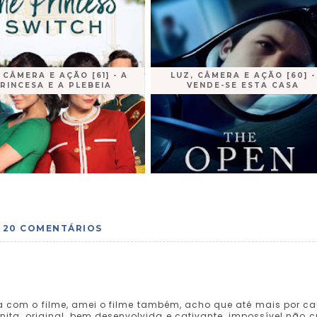
 CÂMERA E AÇÃO [61] - A
LUZ, CÂMERA E AÇÃO [60] -
RINCESA E A PLEBEIA
VENDE-SE ESTA CASA
20 COMENTÁRIOS
ra com o filme, amei o filme também, acho que até mais por c
ita, original, bem desenvolvida e cativante, impossível não cu