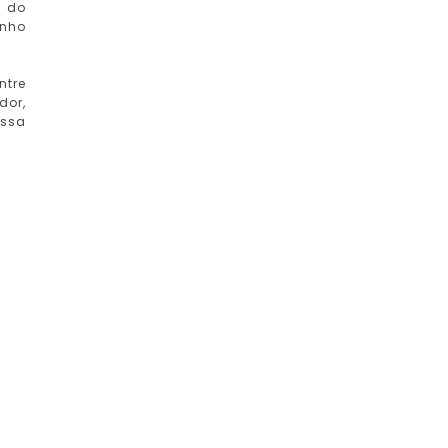
s do
enho
ntre
dor,
essa