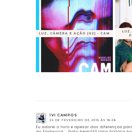
LUZ,
LUZ, CÂMERA E AÇÃO [62] - CAM
P
IVI CAMPOS
26 DE FEVEREIRO DE 2016 ÀS 18:28
Eu adorei o livro e apesar das diferenças pa
do Eastwood... Gato heim??? Uma história bon