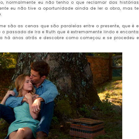
o, normalmente eu não tenho o que reclamar das história
mente eu não tive a oportunidade ainda de ler a obra, mas t
.
me são as cenas que são paralelas entre o presente, que é e
re o passado de Ira e Ruth que é extremamente lindo e encanta
aja há anos atrás e descobre como começou e se procedeu 