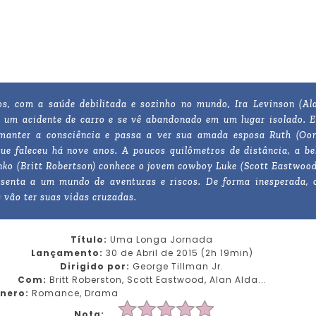
s, com a saúde debilitada e sozinho no mundo, Ira Levinson (Al
e um acidente de carro e se vê abandonado em um lugar isolado. E
 manter a consciência e passa a ver sua amada esposa Ruth (Oo
que faleceu há nove anos. A poucos quilômetros de distância, a be
ko (Britt Robertson) conhece o jovem cowboy Luke (Scott Eastwood
esenta a um mundo de aventuras e riscos. De forma inesperada, 
s vão ter suas vidas cruzadas.
Título:
Uma Longa Jornada
Lançamento:
30 de Abril de 2015 (2h 19min)
Dirigido por:
George Tillman Jr.
Com:
Britt Roberston, Scott Eastwood, Alan Alda...
nero:
Romance, Drama
Nota: