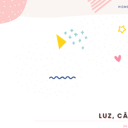
HOM
LUZ, C
26