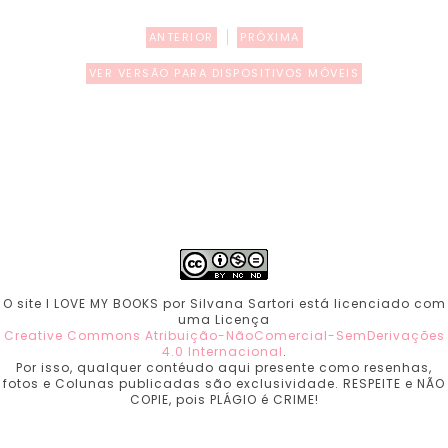
ANTERIOR
PRÓXIMA
VER VERSÃO PARA DISPOSITIVOS MÓVEIS
O site I LOVE MY BOOKS por Silvana Sartori está licenciado com
uma Licença
Creative Commons Atribuição-NãoComercial-SemDerivações
4.0 Internacional
.
Por isso, qualquer contéudo aqui presente como resenhas,
fotos e Colunas publicadas são exclusividade. RESPEITE e NÃO
COPIE, pois PLÁGIO é CRIME!